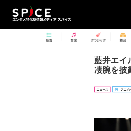
藍井エイ
凄腕を披
ニュース
アニメ/