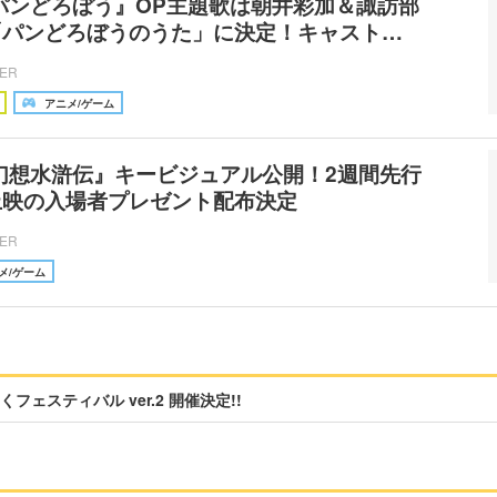
パンどろぼう』OP主題歌は朝井彩加＆諏訪部
「パンどろぼうのうた」に決定！キャスト…
CER
アニメ/ゲーム
幻想水滸伝』キービジュアル公開！2週間先行
上映の入場者プレゼント配布決定
CER
メ/ゲーム
フェスティバル ver.2 開催決定!!