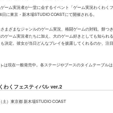
気ゲーム実況者が一堂に会するイベント「ゲーム実況わくわく
月26日に東京・新木場STUDIO COASTにて開催される。
はさまざまなジャンルのゲーム実況、格闘ゲームの対戦、餅つ
数のゲーム実況者たちに加え、大のゲーム好きとしても知られ
とも決定。彼女が当日どんなプレイを披露してくれるのか、注
は現在一般発売中。各ステージやブースのタイムテーブルは
わくフェスティバル ver.2
日（土）東京都 新木場STUDIO COAST