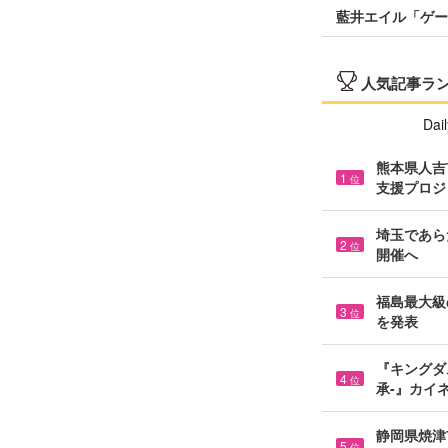
藍井エイル「ゲー
人気記事ラ
Dail
熊本県人吉市
1
位
支援プロジ
埼玉であら
2
位
開催へ
福島最大級の
3
位
を発表
『キングダ
4
位
承-』カイ
静岡県焼津市
5
位