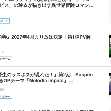
 アビス」の玲衣が描き出す異世界冒険ロマン…
/ゲーム
尚善』2027年4月より放送決定！第1弾PV解
CER
メ/ゲーム
野生のラスボスが現れた！』第2期、Suspen
よるOPテーマ「Melodic Impact」…
CER
メ/ゲーム