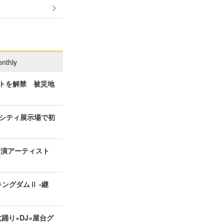
nthly
ィストを解禁 被災地
シティ展示場で初
の出演アーティスト
ングダムⅡ -継
盆踊り×DJ×屋台グ