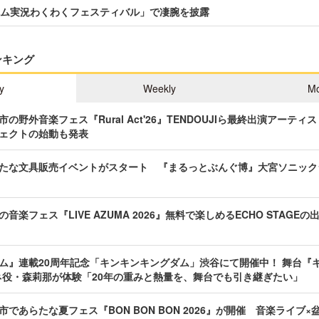
ム実況わくわくフェスティバル」で凄腕を披露
ンキング
y
Weekly
Mo
の野外音楽フェス『Rural Act'26』TENDOUJIら最終出演アーテ
ェクトの始動も発表
たな文具販売イベントがスタート 『まるっとぶんぐ博』大宮ソニック
音楽フェス『LIVE AZUMA 2026』無料で楽しめるECHO STAGE
ム』連載20周年記念「キンキンキングダム」渋谷にて開催中！ 舞台『キ
ネ役・森莉那が体験「20年の重みと熱量を、舞台でも引き継ぎたい」
であらたな夏フェス『BON BON BON 2026』が開催 音楽ライブ×