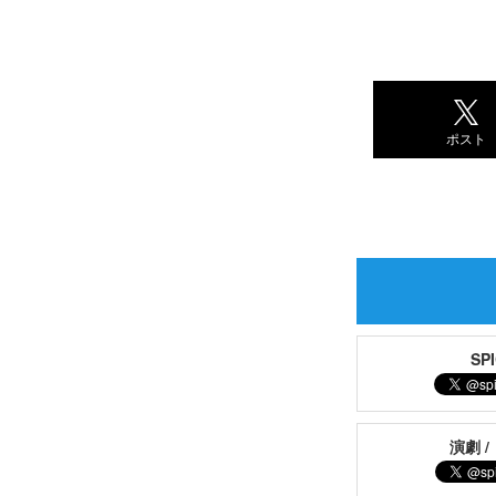
ポスト
S
演劇 /