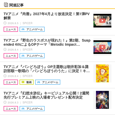
関連記事
TVアニメ『尚善』2027年4月より放送決定！第1弾PV
解禁
2026.8.5 ｜ SPICER
ニュース
アニメ/ゲーム
TVアニメ『野生のラスボスが現れた！』第2期、Susp
ended 4thによるOPテーマ「Melodic Impact…
2026.8.4 ｜ SPICER
ニュース
アニメ/ゲーム
TVアニメ『パンどろぼう』OP主題歌は朝井彩加＆諏
訪部順一歌唱の「パンどろぼうのうた」に決定！キ…
2026.8.4 ｜ SPICER
ニュース
動画
アニメ/ゲーム
TVアニメ『幻想水滸伝』キービジュアル公開！2週間
先行プレミアム上映の入場者プレゼント配布決定
2026.8.3 ｜ SPICER
ニュース
アニメ/ゲーム