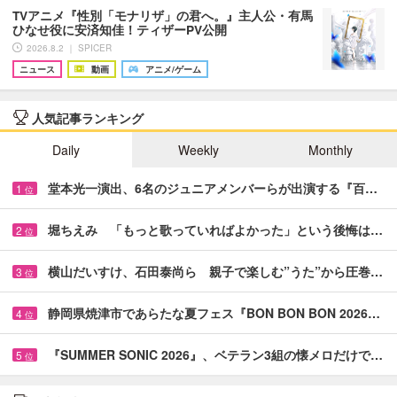
TVアニメ『性別「モナリザ」の君へ。』主人公・有馬
ひなせ役に安済知佳！ティザーPV公開
2026.8.2 ｜ SPICER
ニュース
動画
アニメ/ゲーム
人気記事ランキング
Daily
Weekly
Monthly
堂本光一演出、6名のジュニアメンバーらが出演する『百…
1
位
堀ちえみ 「もっと歌っていればよかった」という後悔は…
2
位
横山だいすけ、石田泰尚ら 親子で楽しむ”うた”から圧巻…
3
位
静岡県焼津市であらたな夏フェス『BON BON BON 2026…
4
位
『SUMMER SONIC 2026』、ベテラン3組の懐メロだけで…
5
位