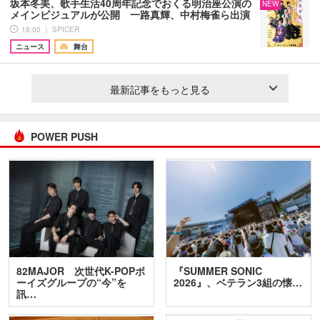
坂本冬美、歌手生活40周年記念でおくる明治座公演の
NEW
メインビジュアルが公開 一路真輝、中村梅雀ら出演
18:00 ｜ SPICER
ニュース
舞台
最新記事をもっと見る
POWER PUSH
82MAJOR 次世代K-POPボ
『SUMMER SONIC
ーイズグループの“今”を
2026』、ベテラン3組の懐…
訊…