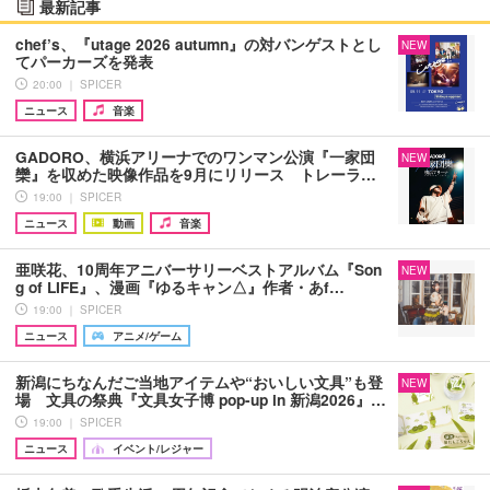
最新記事
chef’s、『utage 2026 autumn』の対バンゲストとし
NEW
てパーカーズを発表
20:00 ｜ SPICER
ニュース
音楽
GADORO、横浜アリーナでのワンマン公演『一家団
NEW
欒』を収めた映像作品を9月にリリース トレーラ…
19:00 ｜ SPICER
ニュース
動画
音楽
亜咲花、10周年アニバーサリーベストアルバム『Son
NEW
g of LIFE』、漫画『ゆるキャン△』作者・あf…
19:00 ｜ SPICER
ニュース
アニメ/ゲーム
新潟にちなんだご当地アイテムや“おいしい文具”も登
NEW
場 文具の祭典『文具女子博 pop-up in 新潟2026』…
19:00 ｜ SPICER
ニュース
イベント/レジャー