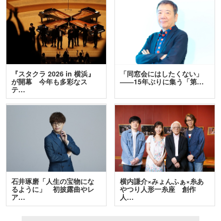
『スタクラ 2026 in 横浜』
「同窓会にはしたくない」
が開幕 今年も多彩なス
――15年ぶりに集う「第…
テ…
石井琢磨「人生の宝物にな
横内謙介×みょんふぁ×糸あ
るように」 初披露曲やレ
やつり人形一糸座 創作
ア…
人…