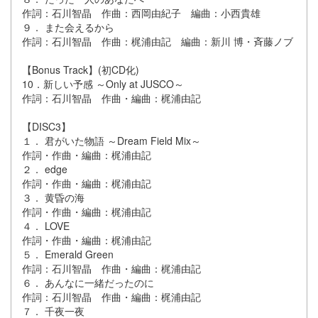
作詞：石川智晶 作曲：西岡由紀子 編曲：小西貴雄
９． また会えるから
作詞：石川智晶 作曲：梶浦由記 編曲：新川 博・斉藤ノブ
【Bonus Track】(初CD化)
10．新しい予感 ～Only at JUSCO～
作詞：石川智晶 作曲・編曲：梶浦由記
【DISC3】
１． 君がいた物語 ～Dream Field Mix～
作詞・作曲・編曲：梶浦由記
２． edge
作詞・作曲・編曲：梶浦由記
３． 黄昏の海
作詞・作曲・編曲：梶浦由記
４． LOVE
作詞・作曲・編曲：梶浦由記
５． Emerald Green
作詞：石川智晶 作曲・編曲：梶浦由記
６． あんなに一緒だったのに
作詞：石川智晶 作曲・編曲：梶浦由記
７． 千夜一夜