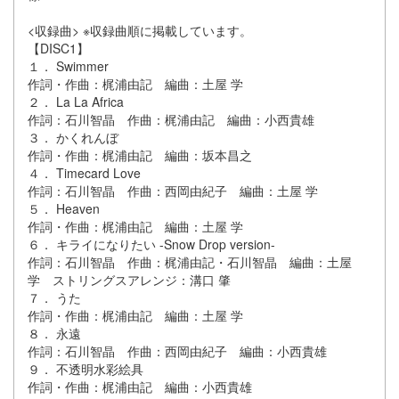
<収録曲> ※収録曲順に掲載しています。
【DISC1】
１． Swimmer
作詞・作曲：梶浦由記 編曲：土屋 学
２． La La Africa
作詞：石川智晶 作曲：梶浦由記 編曲：小西貴雄
３． かくれんぼ
作詞・作曲：梶浦由記 編曲：坂本昌之
４． Timecard Love
作詞：石川智晶 作曲：西岡由紀子 編曲：土屋 学
５． Heaven
作詞・作曲：梶浦由記 編曲：土屋 学
６． キライになりたい -Snow Drop version-
作詞：石川智晶 作曲：梶浦由記・石川智晶 編曲：土屋
学 ストリングスアレンジ：溝口 肇
７． うた
作詞・作曲：梶浦由記 編曲：土屋 学
８． 永遠
作詞：石川智晶 作曲：西岡由紀子 編曲：小西貴雄
９． 不透明水彩絵具
作詞・作曲：梶浦由記 編曲：小西貴雄