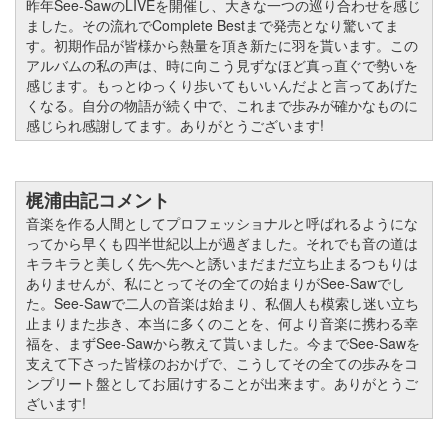
昨年See-SawのLIVEを開催し、大きな一つの巡り合わせを感じ
ました。その流れでComplete Bestまで発売となり驚いてま
す。初期作品が皆様から熱量を頂き新たに羽を貰います。この
アルバムの私の声は、時に向こう見ずなほど真っ直ぐで勢いを
感じます。もっとゆっくり歩いてもいいんだよと言ってあげた
くなる。自分の物語が続く中で、これまで歩みが確かなものに
感じられ感謝してます。ありがとうございます!
梶浦由記コメント
音楽を作る人間としてプロフェッショナルと呼ばれるようにな
ってから早くも四半世紀以上が過ぎました。それでも音の道は
キラキラと美しく先へ先へと誘いまだまだ立ち止まるつもりは
ありませんが、私にとってその全ての始まりがSee-Sawでし
た。See-Sawで二人の音楽は始まり、私個人も模索し迷い立ち
止まりまた歩き、本当に多くのことを、何より音楽に携わる幸
福を、まずSee-Sawから教えて貰いました。今までSee-Sawを
支えて下さった皆様のおかげで、こうしてその全ての歩みをコ
ンプリート盤としてお届けすることが出来ます。ありがとうご
ざいます!