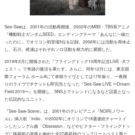
See-Sawは、2001年の活動再開後、2002年のMBS・TBS系アニメ
『機動戦士ガンダムSEED』エンディングテーマ「あんなに一緒だ
ったのに」でオリコン初登場5位を記録。2006年には活動を再休止
し、石川、梶浦はそれぞれソロ活動を精力的に展開した。
2019年2月に開催された『フライングドッグ10周年記念LIVE -犬フ
ェス！-』で奇跡の復活を果たす。さらに、同年12月には、東京国
際フォーラム ホールAにて単独ライヴとしては17年振り、一夜限
りのライヴで
も即完売となった『See-Saw LIVE 〜Dream
Field 2019〜』を開催し、SNS上でトレンドになるなど話題となっ
た伝説的なユニット。
『See-Saw-Scene』は、2001年のテレビアニメ『NOIR(ノワー
ル)』挿入歌「indio」や2002年にオリコンで18週連続チャートイ
ンしたシングル曲「Obsession」などやビクター・フライングドッ
グに移籍前の楽曲も納めた全37曲収録のコンプリートベスト盤と