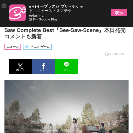
×
e＋(イープラス)アプリ - チケッ
ト・ニュース・スマチケ
表示
eplus inc.
無料 - Google Play
石川智晶・梶浦由記による伝説のユニット・See-
Saw Complete Best『See-Saw-Scene』本日発売
コメントも新着
ニュース
アニメ/ゲーム
2020.6.10
ポスト
シェア
送る