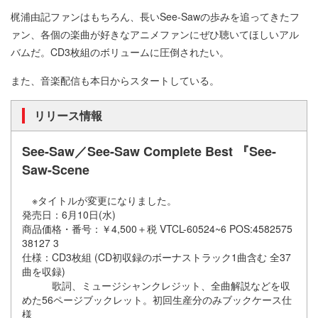
梶浦由記ファンはもちろん、長いSee-Sawの歩みを追ってきたフ
ァン、各個の楽曲が好きなアニメファンにぜひ聴いてほしいアル
バムだ。CD3枚組のボリュームに圧倒されたい。
また、音楽配信も本日からスタートしている。
リリース情報
See-Saw／See-Saw Complete Best 『See-
Saw-Scene
※タイトルが変更になりました。
発売日：6月10日(水)
商品価格・番号：￥4,500＋税 VTCL-60524~6 POS:4582575
38127 3
仕様：CD3枚組 (CD初収録のボーナストラック1曲含む 全37
曲を収録)
歌詞、ミュージシャンクレジット、全曲解説などを収
めた56ページブックレット。初回生産分のみブックケース仕
様