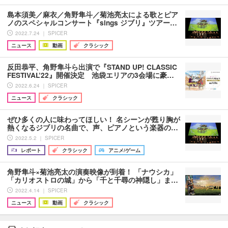
島本須美／麻衣／角野隼斗／菊池亮太による歌とピア
ノのスペシャルコンサート『sings ジブリ』ツアー…
2022.7.24 ｜ SPICER
ニュース
動画
クラシック
反田恭平、角野隼斗ら出演で『STAND UP! CLASSIC
FESTIVAL’22』開催決定 池袋エリアの3会場に豪…
2022.6.24 ｜ SPICER
ニュース
クラシック
ぜひ多くの人に味わってほしい！ 名シーンが甦り胸が
熱くなるジブリの名曲で、声、ピアノという楽器の…
2022.5.2 ｜ SPICER
レポート
クラシック
アニメ/ゲーム
角野隼斗×菊池亮太の演奏映像が到着！ 「ナウシカ」
「カリオストロの城」から「千と千尋の神隠し」ま…
2022.4.14 ｜ SPICER
ニュース
動画
クラシック