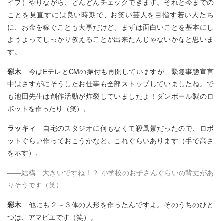
イプ）やりながら、どんどんチェックできます。それと今までの
ことを見直すには良い時期で、お笑い芸人を目指す若い人たち
に、お金を稼ぐことも大事だけど、まずは面白いことを基本にし
ようよってしっかり教えることが出来たんじゃないかなと思いま
す。
彩木
今はEテレとCMの振付も再開していますが、緊急事態宣言
中はさすがにそうしたお仕事も全部ストップしていましたね。で
も池田先生は創作活動が炸裂していましたよ！ダンボール製のロ
ボットを作ったり（笑）。
ラッキィ
自宅のスタジオに何もなくて殺風景だったので、ロボ
ットぐらい作っておこうかなと。これぐらいあります（手で高さ
を示す）。
――結構、大きいですね！？ 小学校のお子さんぐらいの背丈があ
りそうです（笑）
彩木
他にも２～３体の人形を作ったんですよ。そのうちのひと
つは、アマビエです（笑）。