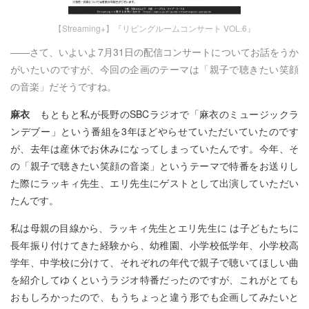
【Streaming+】『リビングルームコンサート VOL.6』
――さて、いよいよ7月31日の配信コンサートについてお話をうか
がいたいのですが、今回の企画のテーマは「親子で聴きたい笑顔
の音楽」だそうですね。
麻衣
もともと私が長野のSBCラジオで「麻衣のミュージックラ
ンデブー」という番組を3年ほどやらせていただいていたのです
が、去年は産休でお休みになってしまっていたんです。今年、そ
の「親子で聴きたい笑顔の音楽」というテーマで特番をお送りし
た際にラッキィ先生、エリ先生にゲストとして出演していただい
たんです。
私は母親の目線から、ラッキィ先生とエリ先生に は子どもたちに
長年振り付けてきた経験から、幼稚園、小学校低学年、小学校高
学年、中学校に分けて、それぞれの年代で親子で聴いてほしい曲
を紹介してゆくというラジオ特番だったのですが、これがとても
おもしろかったので、もうちょっと違う形でも企画してみたいと