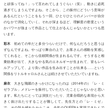
と頑張ってね！」って言われてしまうぐらい（笑）。動きに必死
過ぎてしまうんですよね。そこから、この振付にどういう意味が
あるんだということをもう一回、ひとりひとりのメンバーが自分
のなかで消化していく。それが深まるほど、理解度の密度という
かパワーが強まって作品として仕上がるんじゃないかといつも思
います。
彩木
初めての年だと多分つらいだけで、何なんだろうと思うは
ずなんですよね。やっぱり舞台の上で、お客さんの感動を実感し
てくれると、そこから信頼関係が生まれるんです。そうすると相
乗効果が出て、大きなやる気のエネルギーが生まれて、皆もレベ
ルアップして、より良い作品を生み出すことが出来る……という
関係をリトルキャロルさんとは続けさせていただいていますね。
麻衣
大きな飛躍のきっかけになったのは（2014年の）「レ・ミ
ゼラブル」メドレーを振付していただいたことじゃないかと思い
ます。私たちにとっては演技だったり、児童合唱的な表現から大
きく抜け出たりすることが難しくて。先生方との「レ・ミゼ」
で、その殻を破れたからこそ、去年のQUEENも実現できたんで