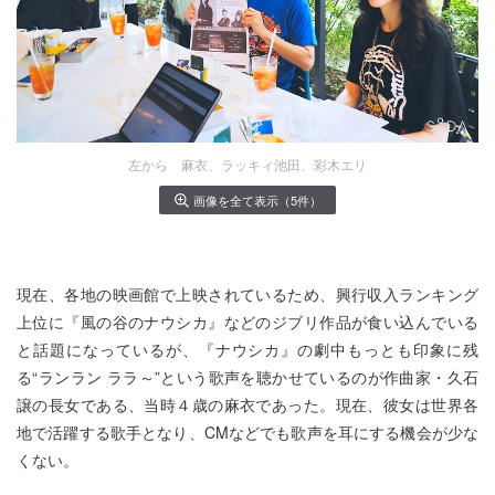
左から 麻衣、ラッキィ池田、彩木エリ
画像を全て表示（5件）
現在、各地の映画館で上映されているため、興行収入ランキング
上位に『風の谷のナウシカ』などのジブリ作品が食い込んでいる
と話題になっているが、『ナウシカ』の劇中もっとも印象に残
る“ランラン ララ～”という歌声を聴かせているのが作曲家・久石
譲の長女である、当時４歳の麻衣であった。現在、彼女は世界各
地で活躍する歌手となり、CMなどでも歌声を耳にする機会が少な
くない。