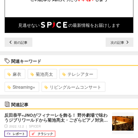
見逃せない
の最新情報をお届けします
前の記事
次の記事
関連キーワード
麻衣
菊池亮太
テレシアター
Streaming+
リビングルームコンサート
関連記事
反田恭平×JNOがフィナーレを飾る！ 野外劇場で味わ
うジブリワールドから菊池亮太・ござらピアノ対決…
2022.12.2 ｜ SPICER
レポート
クラシック