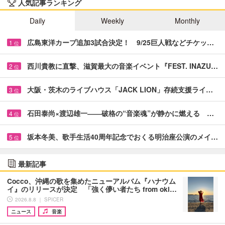
人気記事ランキング
Daily
Weekly
Monthly
広島東洋カープ追加3試合決定！ 9/25巨人戦などチケッ…
1
位
西川貴教に直撃、滋賀最大の音楽イベント『FEST. INAZU…
2
位
大阪・茨木のライブハウス「JACK LION」存続支援ライ…
3
位
石田泰尚×渡辺雄一――破格の“音楽魂”が静かに燃える …
4
位
坂本冬美、歌手生活40周年記念でおくる明治座公演のメイ…
5
位
最新記事
Cocco、沖縄の歌を集めたニューアルバム『ハナウム
イ』のリリースが決定 「強く儚い者たち from oki…
2026.8.8 ｜ SPICER
ニュース
音楽