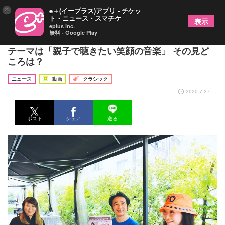
×
e＋(イープラス)アプリ - チケッ
ト・ニュース・スマチケ
表示
eplus inc.
無料 - Google Play
麻衣×ラッキィ池田夫妻が配信コンサートを開催！
テーマは「親子で聴きたい笑顔の音楽」 その見ど
ころは？
ニュース
動画
クラシック
2020.7.27
ポスト
シェア
送る