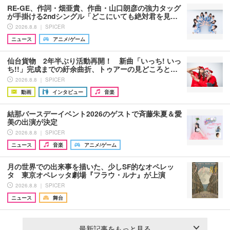
RE-GE、作詞・畑亜貴、作曲・山口朗彦の強力タッグ
が手掛ける2ndシングル「どこにいても絶対君を見…
2026.8.8 ｜ SPICER
ニュース
アニメ/ゲーム
仙台貨物 2年半ぶり活動再開！ 新曲「いっち! いっ
ち!!」完成までの紆余曲折、トゥアーの見どころと…
2026.8.8 ｜ SPICER
動画
インタビュー
音楽
結那バースデーイベント2026のゲストで斉藤朱夏＆愛
美の出演が決定
2026.8.8 ｜ SPICER
ニュース
音楽
アニメ/ゲーム
月の世界での出来事を描いた、少しSF的なオペレッ
タ 東京オペレッタ劇場『フラウ・ルナ』が上演
2026.8.8 ｜ SPICER
ニュース
舞台
最新記事をもっと見る