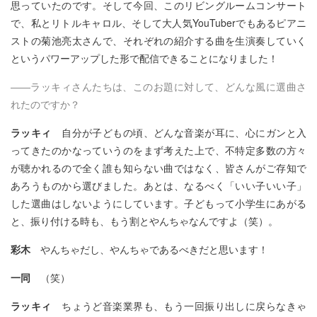
思っていたのです。そして今回、このリビングルームコンサート
で、私とリトルキャロル、そして大人気YouTuberでもあるピアニ
ストの菊池亮太さんで、それぞれの紹介する曲を生演奏していく
というパワーアップした形で配信できることになりました！
――ラッキィさんたちは、このお題に対して、どんな風に選曲さ
れたのですか？
ラッキィ
自分が子どもの頃、どんな音楽が耳に、心にガンと入
ってきたのかなっていうのをまず考えた上で、不特定多数の方々
が聴かれるので全く誰も知らない曲ではなく、皆さんがご存知で
あろうものから選びました。あとは、なるべく「いい子いい子」
した選曲はしないようにしています。子どもって小学生にあがる
と、振り付ける時も、もう割とやんちゃなんですよ（笑）。
彩木
やんちゃだし、やんちゃであるべきだと思います！
一同
（笑）
ラッキィ
ちょうど音楽業界も、もう一回振り出しに戻らなきゃ