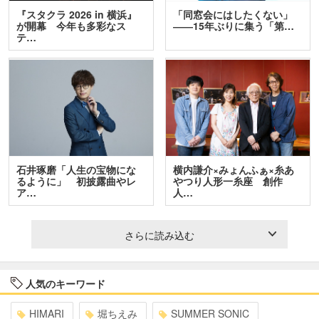
『スタクラ 2026 in 横浜』
「同窓会にはしたくない」
が開幕 今年も多彩なス
――15年ぶりに集う「第…
テ…
石井琢磨「人生の宝物にな
横内謙介×みょんふぁ×糸あ
るように」 初披露曲やレ
やつり人形一糸座 創作
ア…
人…
さらに読み込む
人気のキーワード
HIMARI
堀ちえみ
SUMMER SONIC