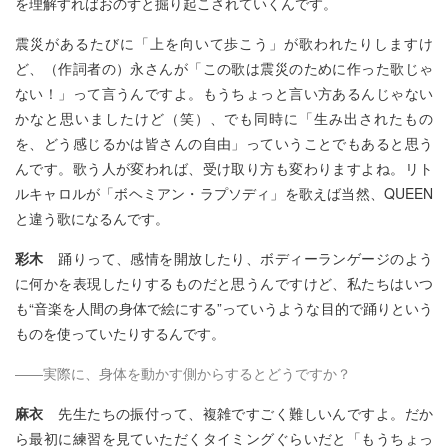
を理解すればおのずと掘り起こされていくんです。
震災があるたびに「上を向いて歩こう」が歌われたりしますけ
ど、（作詞者の）永さんが「この歌は震災のために作った歌じゃ
ない！」って言うんですよ。もうちょっと言い方あるんじゃない
かなと思いましたけど（笑）、でも同時に「生み出されたもの
を、どう感じるかは皆さんの自由」っていうことでもあると思う
んです。歌う人が変われば、受け取り方も変わりますよね。リト
ルキャロルが「ボヘミアン・ラプソディ」を歌えば当然、QUEEN
と違う歌になるんです。
彩木
踊りって、感情を開放したり、ボディーランゲージのよう
に何かを表現したりするものだと思うんですけど、私たちはいつ
も“音楽を人間の身体で絵にする”っていうような目的で踊りという
ものを使っていたりするんです。
――実際に、身体を動かす側からするとどうですか？
麻衣
先生たちの振付って、複雑ですごく難しいんですよ。だか
ら最初に練習を見ていただくタイミングぐらいだと「もうちょっ