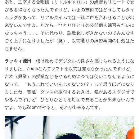
あと、主宰する合唱団（リトルキャロル）の練習もリモートでせ
ざるを得なくなったんですけど、いまの技術ではどうしてもタイ
ムラグがあって、リアルタイムでは一緒に声を合わせることが出
来ないんですよ。だから、ひとりひとりの公開個人練習みたいに
なっちゃう……。その代わり、誤魔化しがきかないのでみんなす
ごく上手になりましたが（笑）、以前通りの練習再開の目処はた
ちません。
ラッキィ池田
僕は改めてデジタルの良さを感じられるようにな
りました。Zoomなんてソフトを以前は知らなかったんですけど、
吉本（興業）の授業などをやるために今では使いこなせるように
なって、「もうこれでいいんじゃないの？」って思うほどになり
ましたね。普通、ダンスの振付するときは、鏡があるスタジオで
やるんですけど、ひとりひとりを対面で見ることが出来ないんで
すよ。でもZoomでやると、それが出来るんです。