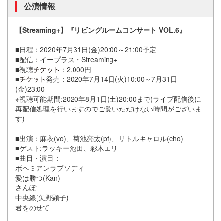
公演情報
【Streaming+】『リビングルームコンサート VOL.6』
■日程：2020年7月31日(金)20:00～21:00予定
■配信：イープラス・Streaming+
■視聴
：2,000円
■
発売：2020年7月14日(火)10:00～7月31日
(金)23:00
※視聴可能期間:2020年8月1日(土)20:00まで(ライブ配信後に
再配信処理を行いますのでご覧いただけない時間がございま
す)
■出演：麻衣(vo)、菊池亮太(pf)、リトルキャロル(cho)
■ゲスト:ラッキー池田、彩木エリ
■曲目・演目：
ボヘミアンラプソディ
愛は勝つ(Kan)
さんぽ
中央線(矢野顕子)
君をのせて