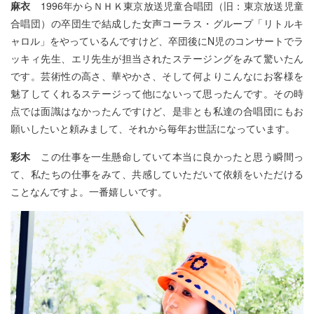
麻衣
1996年からＮＨＫ東京放送児童合唱団（旧：東京放送児童
合唱団）の卒団生で結成した女声コーラス・グループ「リトルキ
ャロル」をやっているんですけど、卒団後にN児のコンサートでラ
ッキィ先生、エリ先生が担当されたステージングをみて驚いたん
です。芸術性の高さ、華やかさ、そして何よりこんなにお客様を
魅了してくれるステージって他にないって思ったんです。その時
点では面識はなかったんですけど、是非とも私達の合唱団にもお
願いしたいと頼みまして、それから毎年お世話になっています。
彩木
この仕事を一生懸命していて本当に良かったと思う瞬間っ
て、私たちの仕事をみて、共感していただいて依頼をいただける
ことなんですよ。一番嬉しいです。