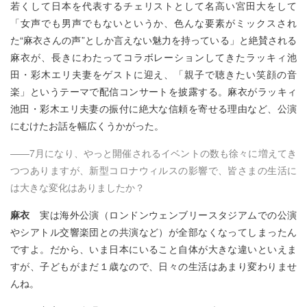
若くして日本を代表するチェリストとして名高い宮田大をして
「女声でも男声でもないというか、色んな要素がミックスされ
た“麻衣さんの声”としか言えない魅力を持っている」と絶賛される
麻衣が、長きにわたってコラボレーションしてきたラッキィ池
田・彩木エリ夫妻をゲストに迎え、「親子で聴きたい笑顔の音
楽」というテーマで配信コンサートを披露する。麻衣がラッキィ
池田・彩木エリ夫妻の振付に絶大な信頼を寄せる理由など、公演
にむけたお話を幅広くうかがった。
――7月になり、やっと開催されるイベントの数も徐々に増えてき
つつありますが、新型コロナウィルスの影響で、皆さまの生活に
は大きな変化はありましたか？
麻衣
実は海外公演（ロンドンウェンブリースタジアムでの公演
やシアトル交響楽団との共演など）が全部なくなってしまったん
ですよ。だから、いま日本にいること自体が大きな違いといえま
すが、子どもがまだ１歳なので、日々の生活はあまり変わりませ
んね。