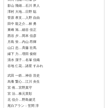
影山 飛雄…石川 界人
澤村 大地…日野 聡
菅原 孝支…入野 自由
田中 龍之介…林 勇
東峰 旭…細谷 佳正
西谷 夕…岡本 信彦
月島 蛍…内山 昂輝
山口 忠…斉藤 壮馬
縁下 力…増田 俊樹
清水 潔子…名塚 佳織
谷地 仁花…諸星 すみれ
武田 一鉄…神谷 浩史
烏養 繋心…江川 央生
宮 侑…宮野真守
宮 治…株元英彰
北 信介…野島健児
尾白アラン：笠間 淳