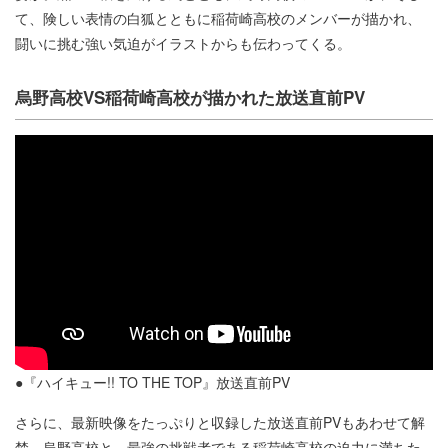
て、険しい表情の白狐とともに稲荷崎高校のメンバーが描かれ、
闘いに挑む強い気迫がイラストからも伝わってくる。
烏野高校VS稲荷崎高校が描かれた放送直前PV
●『ハイキュー!! TO THE TOP』放送直前PV
さらに、最新映像をたっぷりと収録した放送直前PVもあわせて解
禁。烏野高校と、最強の挑戦者である稲荷崎高校の迫力に満ちた