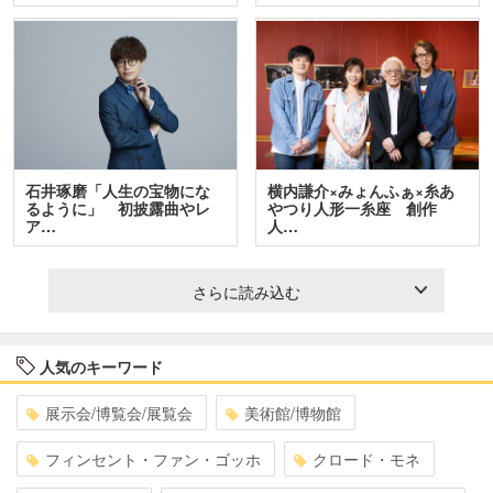
石井琢磨「人生の宝物にな
横内謙介×みょんふぁ×糸あ
るように」 初披露曲やレ
やつり人形一糸座 創作
ア…
人…
さらに読み込む
人気のキーワード
展示会/博覧会/展覧会
美術館/博物館
フィンセント・ファン・ゴッホ
クロード・モネ