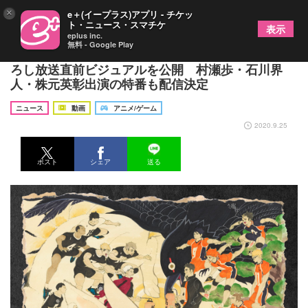
×
e＋(イープラス)アプリ - チケッ
ト・ニュース・スマチケ
表示
eplus inc.
無料 - Google Play
TVアニメ『ハイキュー!!』原作・古舘春一氏描き下
ろし放送直前ビジュアルを公開 村瀬歩・石川界
人・株元英彰出演の特番も配信決定
ニュース
動画
アニメ/ゲーム
2020.9.25
ポスト
シェア
送る