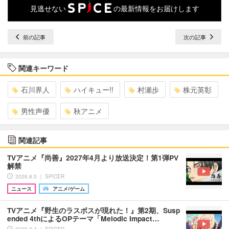
見逃せない
の最新情報をお届けします
前の記事
次の記事
関連キーワード
石川界人
ハイキュー!!
村瀬歩
株元英彰
男性声優
秋アニメ
関連記事
TVアニメ『尚善』2027年4月より放送決定！第1弾PV
解禁
2026.8.5 ｜ SPICER
ニュース
アニメ/ゲーム
TVアニメ『野生のラスボスが現れた！』第2期、Susp
ended 4thによるOPテーマ「Melodic Impact…
2026.8.4 ｜ SPICER