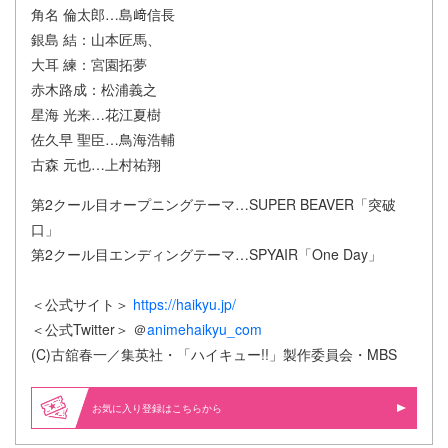
角名 倫太郎…島﨑信長
銀島 結：山本匠馬、
大耳 練：宮園拓夢
赤木路成：松浦義之
星海 光来…花江夏樹
佐久早 聖臣…鳥海浩輔
古森 元也…上村祐翔
第2クール目オープニングテーマ…SUPER BEAVER「突破
口」
第2クール目エンディングテーマ…SPYAIR「One Day」
＜公式サイト＞
https://haikyu.jp/
＜公式Twitter＞ ＠
animehaikyu_com
(C)古舘春一／集英社・「ハイキュー!!」製作委員会・MBS
お気に入り登録はこちらから