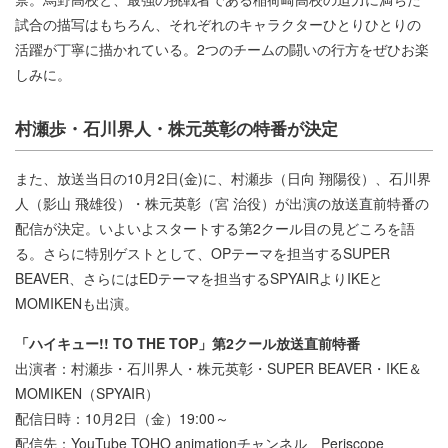
試合の描写はもちろん、それぞれのキャラクターひとりひとりの
活躍が丁寧に描かれている。2つのチームの闘いの行方をぜひお楽
しみに。
村瀬歩・石川界人・株元英彰の特番が決定
また、放送当日の10月2日(金)に、村瀬歩（日向 翔陽役）、石川界
人（影山 飛雄役）・株元英彰（宮 治役）が出演の放送直前特番の
配信が決定。いよいよスタートする第2クール目の見どころを語
る。さらに特別ゲストとして、OPテーマを担当するSUPER
BEAVER、さらにはEDテーマを担当するSPYAIRよりIKEと
MOMIKENも出演。
「ハイキュー!! TO THE TOP」第2クール放送直前特番
出演者：村瀬歩・石川界人・株元英彰・SUPER BEAVER・IKE＆
MOMIKEN（SPYAIR）
配信日時：10月2日（金）19:00～
配信先：YouTube TOHO animationチャンネル、Periscope