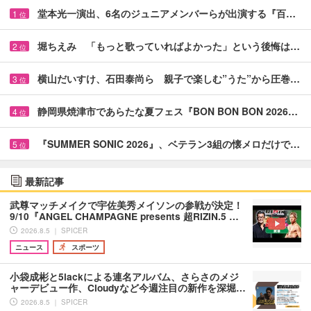
堂本光一演出、6名のジュニアメンバーらが出演する『百…
1
位
堀ちえみ 「もっと歌っていればよかった」という後悔は…
2
位
横山だいすけ、石田泰尚ら 親子で楽しむ”うた”から圧巻…
3
位
静岡県焼津市であらたな夏フェス『BON BON BON 2026…
4
位
『SUMMER SONIC 2026』、ベテラン3組の懐メロだけで…
5
位
最新記事
武尊マッチメイクで宇佐美秀メイソンの参戦が決定！
9/10『ANGEL CHAMPAGNE presents 超RIZIN.5 …
2026.8.5 ｜ SPICER
ニュース
スポーツ
小袋成彬と5lackによる連名アルバム、さらさのメジ
ャーデビュー作、Cloudyなど今週注目の新作を深堀…
2026.8.5 ｜ SPICER