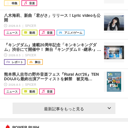
特集
音楽
八木海莉、新曲「君がさ」リリース！Lyric videoも公
開
2026.8.5 ｜ SPICER
ニュース
動画
音楽
アニメ/ゲーム
『キングダム』連載20周年記念「キンキンキングダ
ム」渋谷にて開催中！ 舞台『キングダムⅡ -継承-』…
2026.8.5 ｜ SPICER
レポート
舞台
熊本県人吉市の野外音楽フェス『Rural Act'26』TEN
DOUJIら最終出演アーティストを解禁 被災地…
2026.8.5 ｜ SPICER
ニュース
動画
音楽
最新記事をもっと見る
POWER PUSH