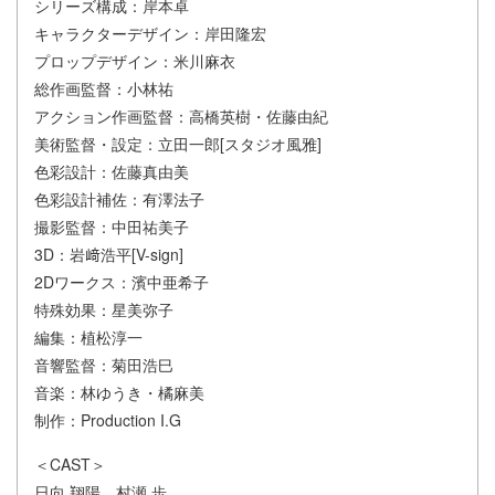
シリーズ構成：岸本卓
キャラクターデザイン：岸田隆宏
プロップデザイン：米川麻衣
総作画監督：小林祐
アクション作画監督：高橋英樹・佐藤由紀
美術監督・設定：立田一郎[スタジオ風雅]
色彩設計：佐藤真由美
色彩設計補佐：有澤法子
撮影監督：中田祐美子
3D：岩﨑浩平[V-sign]
2Dワークス：濱中亜希子
特殊効果：星美弥子
編集：植松淳一
音響監督：菊田浩巳
音楽：林ゆうき・橘麻美
制作：Production I.G
＜CAST＞
日向 翔陽…村瀬 歩