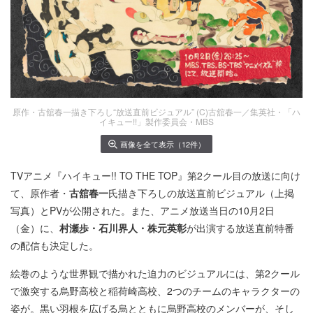
原作・古舘春一描き下ろし“放送直前ビジュアル” (C)古舘春一／集英社・「ハ
イキュー!!」製作委員会・MBS
画像を全て表示（12件）
TVアニメ『ハイキュー!! TO THE TOP』第2クール目の放送に向け
て、原作者・
古舘春一
氏描き下ろしの放送直前ビジュアル（上掲
写真）とPVが公開された。また、アニメ放送当日の10月2日
（金）に、
村瀬歩・石川界人・株元英彰
が出演する放送直前特番
の配信も決定した。
絵巻のような世界観で描かれた迫力のビジュアルには、第2クール
で激突する烏野高校と稲荷崎高校、2つのチームのキャラクターの
姿が。黒い羽根を広げる烏とともに烏野高校のメンバーが、そし