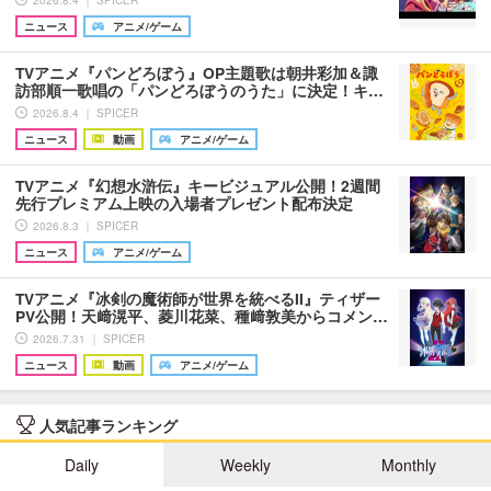
ニュース
アニメ/ゲーム
TVアニメ『パンどろぼう』OP主題歌は朝井彩加＆諏
訪部順一歌唱の「パンどろぼうのうた」に決定！キ…
2026.8.4 ｜ SPICER
ニュース
動画
アニメ/ゲーム
TVアニメ『幻想水滸伝』キービジュアル公開！2週間
先行プレミアム上映の入場者プレゼント配布決定
2026.8.3 ｜ SPICER
ニュース
アニメ/ゲーム
TVアニメ『冰剣の魔術師が世界を統べるII』ティザー
PV公開！天﨑滉平、菱川花菜、種﨑敦美からコメン…
2026.7.31 ｜ SPICER
ニュース
動画
アニメ/ゲーム
人気記事ランキング
Daily
Weekly
Monthly