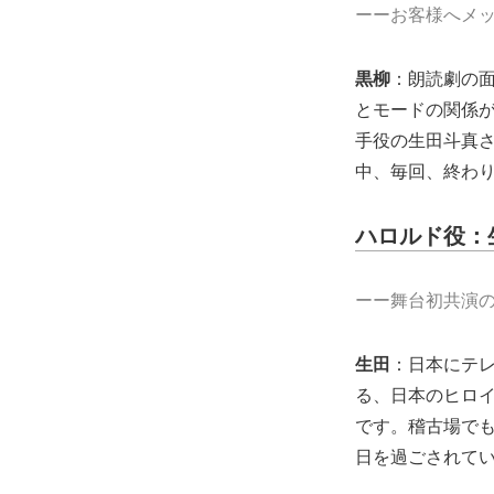
ーーお客様へメ
黒柳
：朗読劇の
とモードの関係
手役の生田斗真
中、毎回、終わ
ハロルド役：
ーー舞台初共演
生田
：日本にテ
る、日本のヒロ
です。稽古場で
日を過ごされて