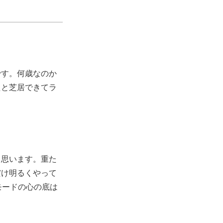
です。何歳なのか
たと芝居できてラ
と思います。重た
だけ明るくやって
モードの心の底は