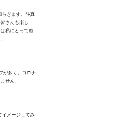
和らぎます。斗真
の皆さんも楽し
場は私にとって癒
う。
リフが多く、コロナ
りません。
てイメージしてみ