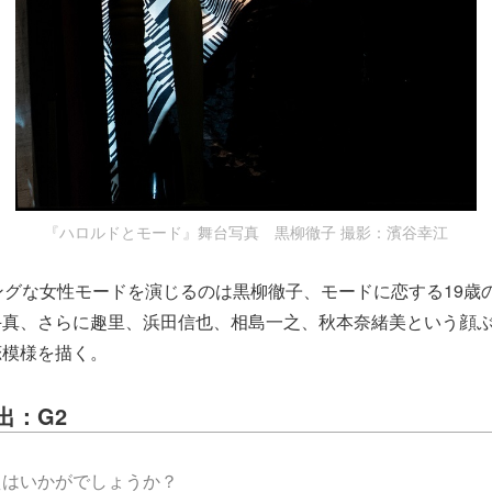
『ハロルドとモード』舞台写真 黒柳徹子 撮影：濱谷幸江
ングな女性モードを演じるのは黒柳徹子、モードに恋する19歳
斗真、さらに趣里、浜田信也、相島一之、秋本奈緒美という顔
恋模様を描く。
出：G2
えはいかがでしょうか？