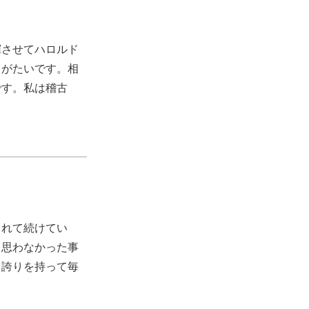
揮させてハロルド
りがたいです。相
です。私は稽古
されて続けてい
も思わなかった事
と誇りを持って毎