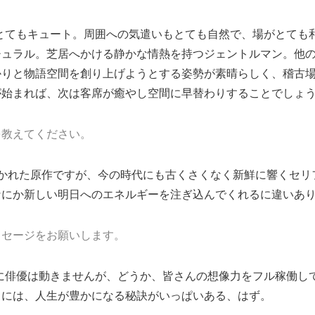
とてもキュート。周囲への気遣いもとても自然で、場がとても
チュラル。芝居へかける静かな情熱を持つジェントルマン。他
かりと物語空間を創り上げようとする姿勢が素晴らしく、稽古
が始まれば、次は客席が癒やし空間に早替わりすることでしょ
を教えてください。
に書かれた原作ですが、今の時代にも古くさくなく新鮮に響くセ
なにか新しい明日へのエネルギーを注ぎ込んでくれるに違いあ
ッセージをお願いします。
に俳優は動きませんが、どうか、皆さんの想像力をフル稼働し
こには、人生が豊かになる秘訣がいっぱいある、はず。