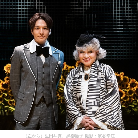
（左から）生田斗真、黒柳徹子 撮影：濱谷幸江