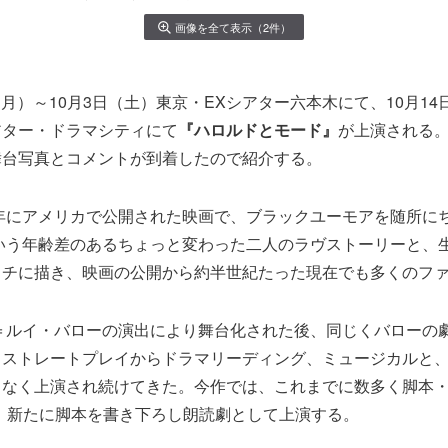
画像を全て表示（2件）
日（月）～10月3日（土）東京・EXシアター六本木にて、10月14
アター・ドラマシティにて
『ハロルドとモード』
が上演される
舞台写真とコメントが到着したので紹介する。
1年にアメリカで公開された映画で、ブラックユーモアを随所に
という年齢差のあるちょっと変わった二人のラヴストーリーと、
ッチに描き、映画の公開から約半世紀たった現在でも多くのフ
ン＝ルイ・バローの演出により舞台化された後、同じくバローの
、ストレートプレイからドラマリーディング、ミュージカルと
となく上演され続けてきた。今作では、これまでに数多く脚本
、新たに脚本を書き下ろし朗読劇として上演する。