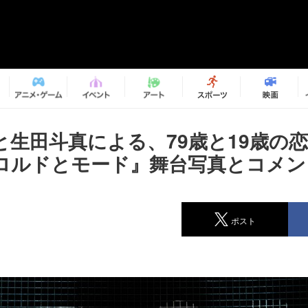
と生田斗真による、79歳と19歳の
ロルドとモード』舞台写真とコメン
ポスト