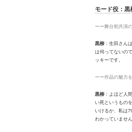
モード役：黒
ーー舞台初共演
黒柳
：生田さん
は伺ってないの
ッキーです。
ーー作品の魅力
黒柳
：よほど人
い死というもの
いけるか、私は7
わかっていませ