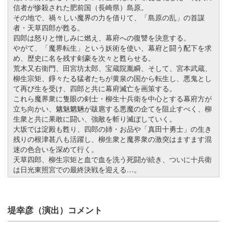
信者が惨殺された肥前国（長崎県）島原。
その地で、禍々しい魔界の力を借りて、「島原の乱」の首謀
者・天草四郎が甦る。
四郎は怒りと憎しみに燃え、幕府への復讐を決意する。
やがて、「魔界転生」という妖術を使い、幕府と闘う配下を求
め、歴史に名を残す剣豪を次々と甦らせる。
荒木又右衛門、田宮坊太郎、宝蔵院胤瞬、そして、宮本武蔵、
柳生宗矩、錚々たる猛者たちが黄泉の国から転生し、悪鬼とし
て再び生を受け、四郎と共に幕府滅亡を画策する。
これら魔界衆に隻眼の剣士・柳生十兵衛を中心とする幕府方が
立ち向かい、魑魅魍魎が跋扈する悪魔の企てを阻止すべく、柳
生衆と共に果敢に闘い、強敵を斬り滅ぼしていく。
大坂では淀殿も甦り、四郎の姉・お品や「真田十勇士」の生き
残りの根津甚八も活躍し、柳生衆と魔界衆の激突はますます混
迷の色合いを深めて行く。
天草四郎、柳生宗矩と血で血を洗う死闘が続き、ついに十兵衛
は日光東照宮での最終決戦を迎える…。
堤幸彦（演出）コメント