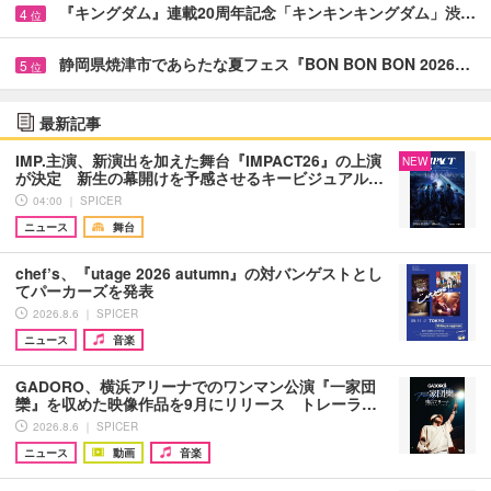
『キングダム』連載20周年記念「キンキンキングダム」渋…
4
位
静岡県焼津市であらたな夏フェス『BON BON BON 2026…
5
位
最新記事
IMP.主演、新演出を加えた舞台『IMPACT26』の上演
NEW
が決定 新生の幕開けを予感させるキービジュアル…
04:00 ｜ SPICER
ニュース
舞台
chef’s、『utage 2026 autumn』の対バンゲストとし
てパーカーズを発表
2026.8.6 ｜ SPICER
ニュース
音楽
GADORO、横浜アリーナでのワンマン公演『一家団
欒』を収めた映像作品を9月にリリース トレーラ…
2026.8.6 ｜ SPICER
ニュース
動画
音楽