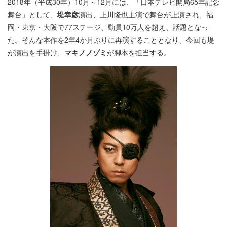
2018年（平成30年）10月～12月には、「日本テレビ開局65年記念
舞台」として、
堤幸彦
演出、上川隆也主演で舞台が上演され、福
岡・東京・大阪で77ステージ、動員10万人を超え、話題となっ
た。そんな本作を2年4か月ぶりに再演することとなり、今回も堤
が演出を手掛け、
マキノノゾミ
が脚本を担当する。