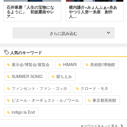
石井琢磨「人生の宝物にな
横内謙介×みょんふぁ×糸あ
るように」 初披露曲やレ
やつり人形一糸座 創作
ア…
人…
さらに読み込む
人気のキーワード
展示会/博覧会/展覧会
HIMARI
美術館/博物館
SUMMER SONIC
堀ちえみ
フィンセント・ファン・ゴッホ
クロード・モネ
ピエール・オーギュスト・ルノワール
東京都美術館
indigo la End
キーワードをもっと見る