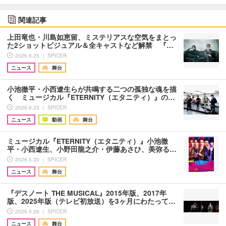
関連記事
上田竜也・川島如恵留、ミステリアスな空気をまとっ
た2ショットビジュアル＆全キャストなど解禁 『…
2026.6.25 ｜ SPICER
ニュース
舞台
小池徹平・小西遼生らが共鳴する二つの孤独な魂を描
く ミュージカル『ETERNITY（エタニティ）』の…
2026.6.23 ｜ SPICER
ニュース
動画
舞台
ミュージカル『ETERNITY（エタニティ）』小池徹
平・小西遼生、小野田龍之介・伊藤あさひ、美弥る…
2026.5.30 ｜ SPICER
ニュース
舞台
『デスノート THE MUSICAL』2015年版、2017年
版、2025年版（テレビ初放送）を3ヶ月にわたって…
2026.5.26 ｜ SPICER
ニュース
舞台