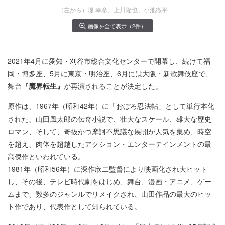
（左から）堤 幸彦、上川隆也、小池徹平
画像を全て表示（2件）
2021年4月に愛知・刈谷市総合文化センターで開幕し、続けて福
岡・博多座、5月に東京・明治座、6月には大阪・新歌舞伎座で、
舞台
『魔界転生』
が再演されることが決定した。
原作は、1967年（昭和42年）に「おぼろ忍法帖」として単行本化
された、山田風太郎の伝奇小説で、壮大なスケール、雄大な歴史
ロマン、そして、奇抜かつ摩訶不思議な展開が人気を集め、時空
を超え、肉体を超越したアクション・エンターテインメントの最
高傑作といわれている。
1981年（昭和56年）に深作欣二監督により映画化され大ヒット
し、その後、テレビ時代劇をはじめ、舞台、漫画・アニメ、ゲー
ムまで、数多のジャンルでリメイクされ、山田作品の最大のヒッ
ト作であり、代表作として知られている。