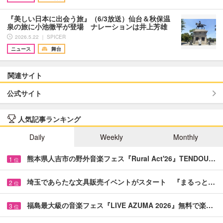
『美しい日本に出会う旅』（6/3放送）仙台＆秋保温
泉の旅に小池徹平が登場 ナレーションは井上芳雄
2026.5.22 ｜ SPICER
ニュース
舞台
関連サイト
公式サイト
人気記事ランキング
Daily
Weekly
Monthly
熊本県人吉市の野外音楽フェス『Rural Act'26』TENDOU…
1
位
埼玉であらたな文具販売イベントがスタート 『まるっと…
2
位
福島最大級の音楽フェス『LIVE AZUMA 2026』無料で楽…
3
位