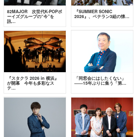
82MAJOR 次世代K-POPボ
『SUMMER SONIC
ーイズグループの“今”を
2026』、ベテラン3組の懐…
訊…
『スタクラ 2026 in 横浜』
「同窓会にはしたくない」
が開幕 今年も多彩なス
――15年ぶりに集う「第…
テ…