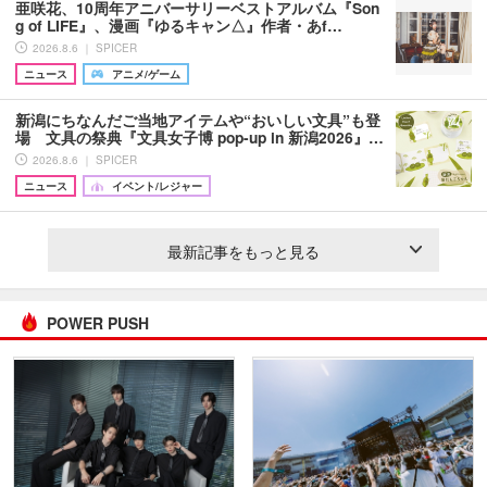
亜咲花、10周年アニバーサリーベストアルバム『Son
g of LIFE』、漫画『ゆるキャン△』作者・あf…
2026.8.6 ｜ SPICER
ニュース
アニメ/ゲーム
新潟にちなんだご当地アイテムや“おいしい文具”も登
場 文具の祭典『文具女子博 pop-up in 新潟2026』…
2026.8.6 ｜ SPICER
ニュース
イベント/レジャー
最新記事をもっと見る
POWER PUSH