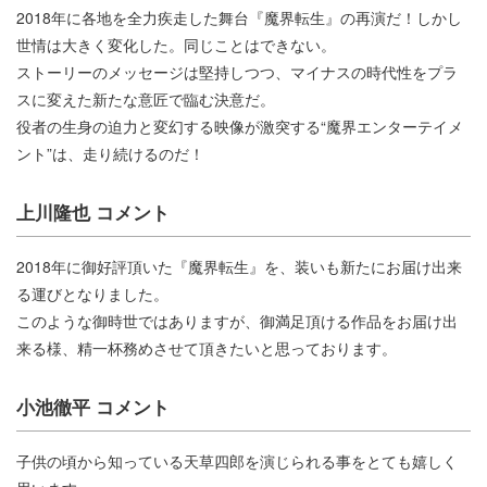
2018年に各地を全力疾走した舞台『魔界転生』の再演だ！しかし
世情は大きく変化した。同じことはできない。
ストーリーのメッセージは堅持しつつ、マイナスの時代性をプラ
スに変えた新たな意匠で臨む決意だ。
役者の生身の迫力と変幻する映像が激突する“魔界エンターテイメ
ント”は、走り続けるのだ！
上川隆也 コメント
2018年に御好評頂いた『魔界転生』を、装いも新たにお届け出来
る運びとなりました。
このような御時世ではありますが、御満足頂ける作品をお届け出
来る様、精一杯務めさせて頂きたいと思っております。
小池徹平 コメント
子供の頃から知っている天草四郎を演じられる事をとても嬉しく