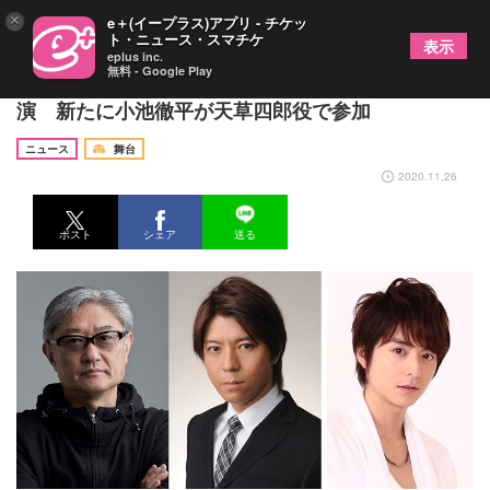
×
e＋(イープラス)アプリ - チケッ
ト・ニュース・スマチケ
表示
eplus inc.
無料 - Google Play
上川隆也主演、堤幸彦演出で舞台『魔界転生』を再
演 新たに小池徹平が天草四郎役で参加
ニュース
舞台
2020.11.26
ポスト
シェア
送る