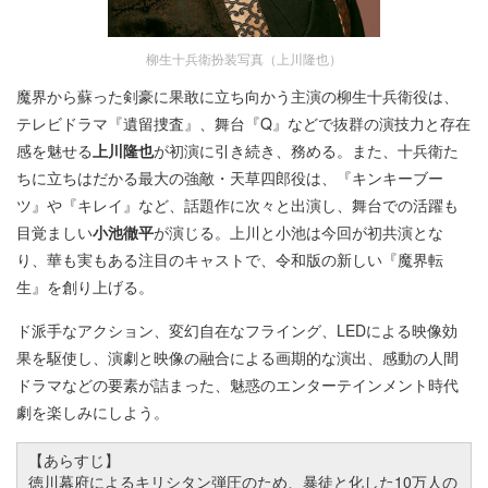
柳生十兵衛扮装写真（上川隆也）
魔界から蘇った剣豪に果敢に立ち向かう主演の柳生十兵衛役は、
テレビドラマ『遺留捜査』、舞台『Q』などで抜群の演技力と存在
感を魅せる
上川隆也
が初演に引き続き、務める。また、十兵衛た
ちに立ちはだかる最大の強敵・天草四郎役は、『キンキーブー
ツ』や『キレイ』など、話題作に次々と出演し、舞台での活躍も
目覚ましい
小池徹平
が演じる。上川と小池は今回が初共演とな
り、華も実もある注目のキャストで、令和版の新しい『魔界転
生』を創り上げる。
ド派手なアクション、変幻自在なフライング、LEDによる映像効
果を駆使し、演劇と映像の融合による画期的な演出、感動の人間
ドラマなどの要素が詰まった、魅惑のエンターテインメント時代
劇を楽しみにしよう。
【あらすじ】
徳川幕府によるキリシタン弾圧のため、暴徒と化した10万人の