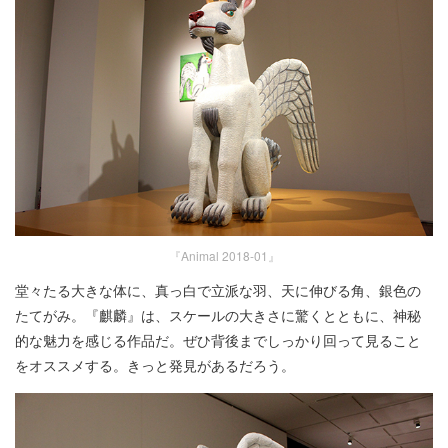
『Animal 2018-01』
堂々たる大きな体に、真っ白で立派な羽、天に伸びる角、銀色の
たてがみ。『麒麟』は、スケールの大きさに驚くとともに、神秘
的な魅力を感じる作品だ。ぜひ背後までしっかり回って見ること
をオススメする。きっと発見があるだろう。