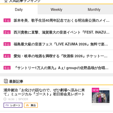
人気記事ランキング
Daily
Weekly
Monthly
坂本冬美、歌手生活40周年記念でおくる明治座公演のメイ…
1
位
西川貴教に直撃、滋賀最大の音楽イベント『FEST. INAZU…
2
位
福島最大級の音楽フェス『LIVE AZUMA 2026』無料で楽…
3
位
愛知・岐阜の地酒を満喫する『秋酒祭 2026』チケット一…
4
位
『サントリー1万人の第九』Aぇ! groupの佐野晶哉が合唱…
5
位
最新記事
浦井健治「お化けの話なので、ぜひ劇場へ涼みに来
NEW
て」ミュージカル『ゴースト』初日前会見レポート
16:30 ｜ SPICER
レポート
舞台