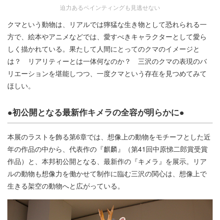
迫力あるペインティングも見逃せない
クマという動物は、リアルでは獰猛な生き物として恐れられる一
方で、絵本やアニメなどでは、愛すべきキャラクターとして愛ら
しく描かれている。果たして人間にとってのクマのイメージと
は？ リアリティーとは一体何なのか？ 三沢のクマの表現のバ
リエーションを堪能しつつ、一度クマという存在を見つめてみて
ほしい。
●初公開となる最新作キメラの全容が明らかに●
本展のラストを飾る第6章では、想像上の動物をモチーフとした近
年の作品の中から、代表作の『麒麟』（第41回中原悌二郎賞受賞
作品）と、本邦初公開となる、最新作の『キメラ』を展示。リア
ルの動物も想像力を働かせて制作に臨む三沢の関心は、想像上で
生きる架空の動物へと広がっている。