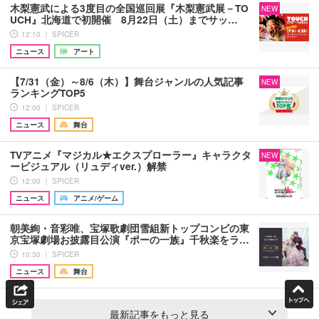
木梨憲武による3度目の全国巡回展『木梨憲武展－TO
NEW
UCH』北海道で初開催 8月22日（土）までサッ…
12:10 ｜ SPICER
ニュース
アート
【7/31（金）～8/6（木）】舞台ジャンルの人気記事
NEW
ランキングTOP5
12:00 ｜ SPICER
ニュース
舞台
TVアニメ『マジカル★エクスプローラー』キャラクタ
NEW
ービジュアル（リュディver.）解禁
12:00 ｜ SPICER
ニュース
アニメ/ゲーム
朝美絢・音彩唯、宝塚歌劇団雪組新トップコンビの東
京宝塚劇場お披露目公演『ポーの一族』千秋楽をラ…
10:30 ｜ SPICER
ニュース
舞台
最新記事をもっと見る