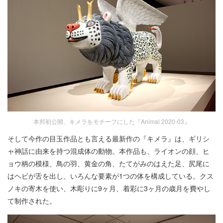
本邦初公開、キメラをモチーフにした『Animal 2020-03』
そして今作の目玉作品とも言える最新作の『キメラ』は、ギリシ
ャ神話に由来を持つ混成体の動物。本作品も、ライオンの顔、ヒ
ョウ柄の模様、鳥の羽、黄金の角、たてがみのはえた足、尻尾に
はヘビが舌を出し、いろんな要素が1つの体を構成している。クス
ノキの寄木を使い、木彫りに9ヶ月、着彩に3ヶ月の歳月を費やし
て制作された。