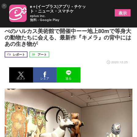
×
e＋(イープラス)アプリ - チケッ
ト・ニュース・スマチケ
表示
eplus inc.
無料 - Google Play
『三沢厚彦 ANIMALS IN ABENO HARUKAS』あ
べのハルカス美術館で開催中ーー地上80mで等身大
の動物たちに会える、最新作『キメラ』の背中には
あの生き物が
レポート
アート
2020.12.25
ポスト
シェア
送る