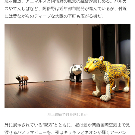
窓を開放。アニマルズと阿倍野の風景の融合が楽しめる。ハルカ
スやてんしばなど、阿倍野は近年都市開発が進んでいるが、付近
には昔ながらのディープな大阪の下町も広がる街だ。
地上80mで何を感じるか
外に展示されている“親方”とともに、昼は遥か関西国際空港まで見
渡せるパノラマビューを、夜はキラキラとネオンが輝くアーバン