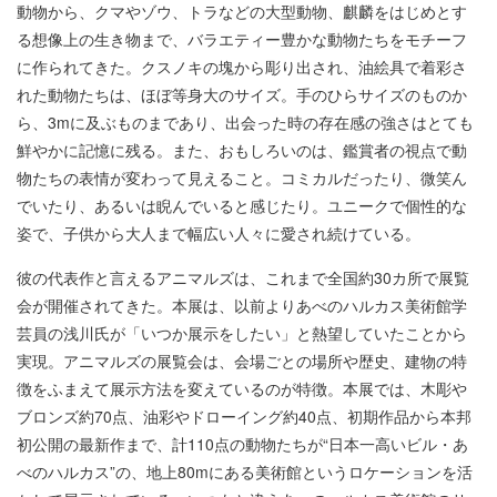
動物から、クマやゾウ、トラなどの大型動物、麒麟をはじめとす
る想像上の生き物まで、バラエティー豊かな動物たちをモチーフ
に作られてきた。クスノキの塊から彫り出され、油絵具で着彩さ
れた動物たちは、ほぼ等身大のサイズ。手のひらサイズのものか
ら、3mに及ぶものまであり、出会った時の存在感の強さはとても
鮮やかに記憶に残る。また、おもしろいのは、鑑賞者の視点で動
物たちの表情が変わって見えること。コミカルだったり、微笑ん
でいたり、あるいは睨んでいると感じたり。ユニークで個性的な
姿で、子供から大人まで幅広い人々に愛され続けている。
彼の代表作と言えるアニマルズは、これまで全国約30カ所で展覧
会が開催されてきた。本展は、以前よりあべのハルカス美術館学
芸員の浅川氏が「いつか展示をしたい」と熱望していたことから
実現。アニマルズの展覧会は、会場ごとの場所や歴史、建物の特
徴をふまえて展示方法を変えているのが特徴。本展では、木彫や
ブロンズ約70点、油彩やドローイング約40点、初期作品から本邦
初公開の最新作まで、計110点の動物たちが“日本一高いビル・あ
べのハルカス”の、地上80mにある美術館というロケーションを活