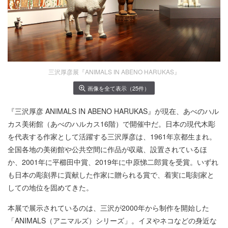
三沢厚彦展『ANIMALS IN ABENO HARUKAS』
画像を全て表示（25件）
『三沢厚彦 ANIMALS IN ABENO HARUKAS』が現在、あべのハル
カス美術館（あべのハルカス16階）で開催中だ。日本の現代木彫
を代表する作家として活躍する三沢厚彦は、1961年京都生まれ。
全国各地の美術館や公共空間に作品が収蔵、設置されているほ
か、2001年に平櫛田中賞、2019年に中原悌二郎賞を受賞。いずれ
も日本の彫刻界に貢献した作家に贈られる賞で、着実に彫刻家と
しての地位を固めてきた。
本展で展示されているのは、三沢が2000年から制作を開始した
「ANIMALS（アニマルズ）シリーズ」。イヌやネコなどの身近な