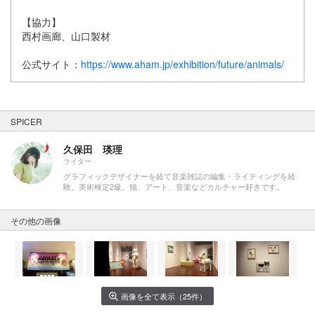
【協力】
西村画廊、山口製材
公式サイト：
https://www.aham.jp/exhibition/future/animals/
SPICER
久保田 瑛理
ライター
グラフィックデザイナーを経て音楽雑誌の編集・ライティングを経
験。美術検定2級。猫、アート、音楽などカルチャー好きです。
その他の画像
画像を全て表示（25件）