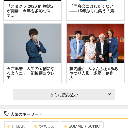
『スタクラ 2026 in 横浜』
「同窓会にはしたくない」
が開幕 今年も多彩なス
――15年ぶりに集う「第…
テ…
石井琢磨「人生の宝物にな
横内謙介×みょんふぁ×糸あ
るように」 初披露曲やレ
やつり人形一糸座 創作
ア…
人…
さらに読み込む
人気のキーワード
HIMARI
堀ちえみ
SUMMER SONIC