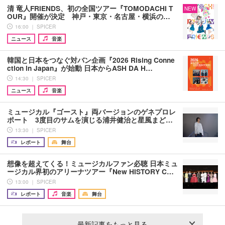
清 竜人FRIENDS、初の全国ツアー『TOMODACHI T
NEW
OUR』開催が決定 神戸・東京・名古屋・横浜の…
16:00 ｜ SPICER
ニュース
音楽
韓国と日本をつなぐ対バン企画『2026 Rising Conne
ction in Japan』が始動 日本からASH DA H…
14:30 ｜ SPICER
ニュース
音楽
ミュージカル『ゴースト』両バージョンのゲネプロレ
ポート 3度目のサムを演じる浦井健治と星風まど…
13:30 ｜ SPICER
レポート
舞台
想像を超えてくる！ミュージカルファン必聴 日本ミュ
ージカル界初のアリーナツアー『New HISTORY C…
13:00 ｜ SPICER
レポート
音楽
舞台
最新記事をもっと見る