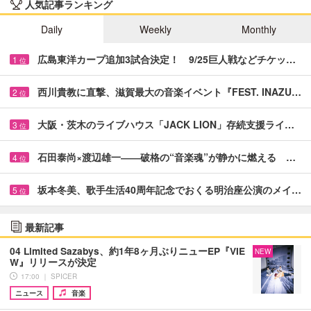
人気記事ランキング
Daily
Weekly
Monthly
広島東洋カープ追加3試合決定！ 9/25巨人戦などチケッ…
1
位
西川貴教に直撃、滋賀最大の音楽イベント『FEST. INAZU…
2
位
大阪・茨木のライブハウス「JACK LION」存続支援ライ…
3
位
石田泰尚×渡辺雄一――破格の“音楽魂”が静かに燃える …
4
位
坂本冬美、歌手生活40周年記念でおくる明治座公演のメイ…
5
位
最新記事
04 Limited Sazabys、約1年8ヶ月ぶりニューEP『VIE
NEW
W』リリースが決定
17:00 ｜ SPICER
ニュース
音楽