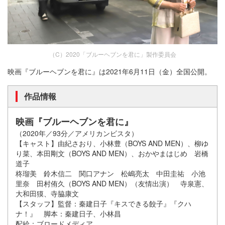
（C）2020「ブルーヘブンを君に」製作委員会
映画『ブルーヘブンを君に』は2021年6月11日（金）全国公開。
作品情報
映画『ブルーヘブンを君に』
（2020年／93分／アメリカンビスタ）
【キャスト】由紀さおり、小林豊（BOYS AND MEN）、柳ゆ
り菜、本田剛文（BOYS AND MEN）、おかやまはじめ 岩橋
道子
柊瑠美 鈴木信二 関口アナン 松嶋亮太 中田圭祐 小池
里奈 田村侑久（BOYS AND MEN）（友情出演） 寺泉憲、
大和田獏、寺脇康文
【スタッフ】監督：秦建日子『キスできる餃子』『クハ
ナ！』 脚本：秦建日子、小林昌
配給：ブロードメディア