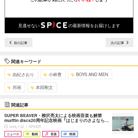
見逃せない
の最新情報をお届けします
前の記事
次の記事
関連キーワード
由紀さおり
小林豊
BOYS AND MEN
邦画
本田剛文
関連記事
SUPER BEAVER・柳沢亮太による映画音楽も解禁
murffin discs20周年記念映画『はじまりのさよなら…
2026.7.22 ｜ SPICER
ニュース
動画
音楽
映画