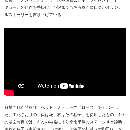
キョー』の原作を手掛け、小説家でもある秦監督自身がオリジナ
ルストーリーを書き上げている。
解禁された特報は、ベット・ミドラーの「ローズ」をカバーし
た、由紀さおりの「愛は花、君はその種子」を使用したもの。4点
の場面写真では、がんの再発により余命半年のステージ４と診断
された冬子（由紀さおり）に対し、主治医の川越（大和田獏）が