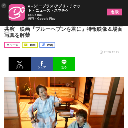
×
e＋(イープラス)アプリ - チケッ
ト・ニュース・スマチケ
表示
eplus inc.
無料 - Google Play
由紀さおりが初主演、ボイメン小林豊・本田剛文ら
共演 映画『ブルーヘブンを君に』特報映像＆場面
写真を解禁
ニュース
動画
映画
2020.12.22
ポスト
シェア
送る