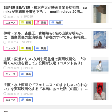
SUPER BEAVER・柳沢亮太が映画音楽を初担当、su
mikaが主題歌を書き下ろし murffin discs 20周…
2026.7.13 ｜ SPICER
ニュース
動画
音楽
映画
仲村トオル、斎藤工、青柳翔ら6名の出演が明らか
に 西島秀俊の主演映画『存在のすべてを』特報映…
2026.7.9 ｜ SPICER
ニュース
動画
映画
主演・広瀬アリス×矢崎仁司監督で実写映画化 『沖
晴くんの涙を殺して』公開が決定（コメントあり）
2026.6.20 ｜ SPICER
ニュース
映画
主演・水上恒司で『フェミニストのままじゃいられな
い』を実写映画化する『本当にあった話（の話）』 …
2026.6.11 ｜ SPICER
ニュース
映画