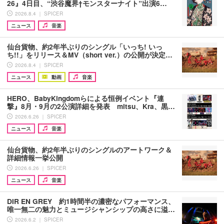
26』4日目、“渋谷魔界†モンスターナイト”出演6…
2026.8.4 ｜ SPICER
ニュース
音楽
仙台貨物、約2年半ぶりのシングル「いっち! いっ
ち!!」をリリース＆MV（short ver.）の公開が決定…
2026.8.4 ｜ SPICER
ニュース
動画
音楽
HERO、BabyKingdomらによる恒例イベント『連
撃』8月・9月の2公演詳細を発表 mitsu、Kra、黒…
2026.6.26 ｜ SPICER
ニュース
音楽
仙台貨物、約2年半ぶりのシングルのアートワーク＆
詳細情報一挙公開
2026.6.26 ｜ SPICER
ニュース
音楽
DIR EN GREY 約1時間半の濃密なパフォーマンス、
唯一無二の魅力とミュージシャンシップの高さに溢…
2026.6.2 ｜ SPICER