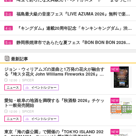
位
福島最大級の音楽フェス『LIVE AZUMA 2026』無料で楽…
3
位
『キングダム』連載20周年記念「キンキンキングダム」渋…
4
位
静岡県焼津市であらたな夏フェス『BON BON BON 2026…
5
位
最新記事
ジョン・ウィリアムズの楽曲と1万発の花火が融合す
NEW
る『埼スタ花火 John Williams Fireworks 2026』…
12:00 ｜ SPICER
ニュース
イベント/レジャー
愛知・岐阜の地酒を満喫する『秋酒祭 2026』チケッ
NEW
ト一般発売開始
12:00 ｜ SPICER
ニュース
イベント/レジャー
東京「海の森公園」で開催の『TOKYO ISLAND 202
NEW