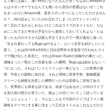
んで夜には届く。凄い時代になったもんだぜ！ちなみにAmazonさ
んはスポンサーでもなんでも無いから宣伝の意図はないぜ！これ
をきっかけにAmazon様、是非スポンサーになっていただけません
か？…何の話をしていたのか忘れてしまったのでドンドン行く
ぜ！忘れてるかもしれないけどこれはライブのタイトルだ。ちな
みにこれでまだ半分の予定だから覚悟しておいてくれよな！とは
言ったもののそろそろ話題も尽きてきたので一聖が過去に放った
「生まれ変わってもBugLugやるよ！」という名言を紹介したいと
思う。これは2016年4月9日に日比谷野外大音楽堂で行われたライ
ブで飛び出した名言だ。それはDream Rushの演奏中の事だった。
感極まった一聖がこの言葉を放った瞬間、BugLugは紛れもなく一
つになった。それはバンドとファンが一体となり、この世界の真
理、宇宙との調和に気付き、それと同時に世界平和、動物愛護、
クリーンな納税を決意した瞬間だったのは皆様もご存知であろ
う。世界的にも有名な話である。余談ではあるがこの日のライブ
を加入前の悠介が見ていた。彼はこの日についてこう語っている
「じぇじぇじぇ！」と。そんなこんなで今回のライブはファン感
謝祭をテーマにする事に決まって正式タイトルもこれなんだけど