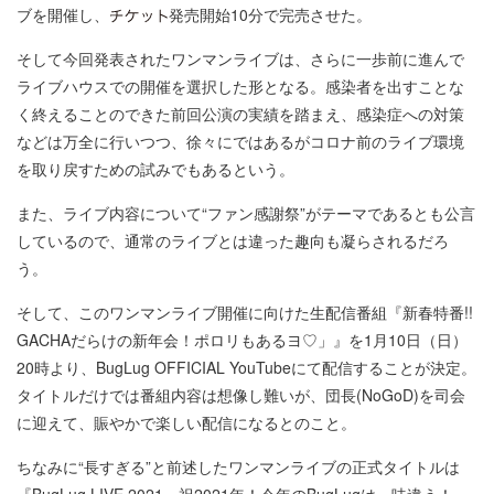
ブを開催し、
発売開始10分で完売させた。
そして今回発表されたワンマンライブは、さらに一歩前に進んで
ライブハウスでの開催を選択した形となる。感染者を出すことな
く終えることのできた前回公演の実績を踏まえ、感染症への対策
などは万全に行いつつ、徐々にではあるがコロナ前のライブ環境
を取り戻すための試みでもあるという。
また、ライブ内容について“ファン感謝祭”がテーマであるとも公言
しているので、通常のライブとは違った趣向も凝らされるだろ
う。
そして、このワンマンライブ開催に向けた生配信番組『新春特番!!
GACHAだらけの新年会！ポロリもあるヨ♡」』を1月10日（日）
20時より、BugLug OFFICIAL YouTubeにて配信することが決定。
タイトルだけでは番組内容は想像し難いが、団長(NoGoD)を司会
に迎えて、賑やかで楽しい配信になるとのこと。
ちなみに“長すぎる”と前述したワンマンライブの正式タイトルは