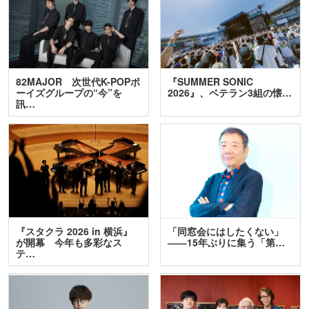
82MAJOR 次世代K-POPボ
『SUMMER SONIC
ーイズグループの“今”を
2026』、ベテラン3組の懐…
訊…
『スタクラ 2026 in 横浜』
「同窓会にはしたくない」
が開幕 今年も多彩なス
――15年ぶりに集う「第…
テ…