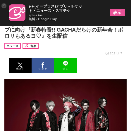
×
e＋(イープラス)アプリ - チケッ
ト・ニュース・スマチケ
表示
eplus inc.
無料 - Google Play
BugLug、長過ぎのタイトルも話題のワンマンライ
ブに向け『新春特番!! GACHAだらけの新年会！ポ
ロリもあるヨ♡』を生配信
ニュース
音楽
2021.1.7
ポスト
シェア
送る