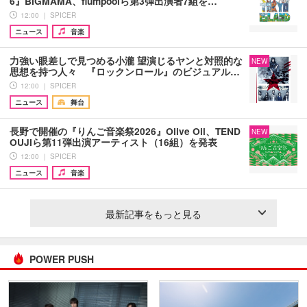
6』BIGMAMA、flumpoolら第3弾出演者7組を…
12:00 ｜ SPICER
ニュース
音楽
力強い眼差しで見つめる小瀧 望演じるヤンと対照的な
NEW
思想を持つ人々 『ロックンロール』のビジュアル…
12:00 ｜ SPICER
ニュース
舞台
長野で開催の『りんご音楽祭2026』Olive Oil、TEND
NEW
OUJIら第11弾出演アーティスト（16組）を発表
12:00 ｜ SPICER
ニュース
音楽
最新記事をもっと見る
POWER PUSH