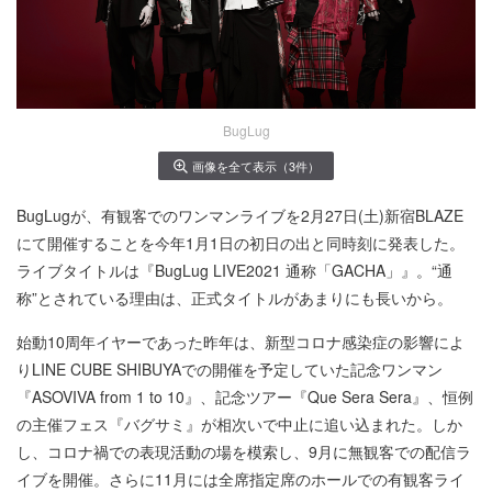
BugLug
画像を全て表示（3件）
BugLugが、有観客でのワンマンライブを2月27日(土)新宿BLAZE
にて開催することを今年1月1日の初日の出と同時刻に発表した。
ライブタイトルは『BugLug LIVE2021 通称「GACHA」』。“通
称”とされている理由は、正式タイトルがあまりにも長いから。
始動10周年イヤーであった昨年は、新型コロナ感染症の影響によ
りLINE CUBE SHIBUYAでの開催を予定していた記念ワンマン
『ASOVIVA from 1 to 10』、記念ツアー『Que Sera Sera』、恒例
の主催フェス『バグサミ』が相次いで中止に追い込まれた。しか
し、コロナ禍での表現活動の場を模索し、9月に無観客での配信ラ
イブを開催。さらに11月には全席指定席のホールでの有観客ライ