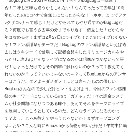
『BugLug LIVE 2021～祝2021年！今年のBugLugは一味違う！
否！二味も三味も違うかもしれない！なんてったって去年は10周
年だったのにコ○ナで台無しになったからな！トホホ。まじでファ
○クザコ○ナって感じ！だけどやられてもやり通すのがBugLugだ
ろ？何度でも言うさ去年の分までやり返す…倍返しだ！だから今
年は攻めるぞ！まずは2月27日にライブだ！ただのライブじゃない
ぞ！ファン感謝祭がテーマだ！BugLugのファン感謝祭といえば過
去にはタキシードで登場して記者会見をしたりミュージカルをや
ったり…言わばどんなライブになるのかは想像がつかないって事
だ！ちょっとだけでもその内容に触れないのか？って？教えてく
れないのか？って？いいじゃないの～？ってBugLugからのアンサ
ーはこうだ。ダメよ～ダメダメ！…とは言ったものの優しい
BugLugさんなので少しだけヒントをあげよう。今回のファン感謝
祭のキーワードになっているのは「ガチャ」だ！その課金システ
ムが社会問題になりつつある昨今、あえてそれをテーマにライブ
を展開していこうとしているのだ。どんなライブになるのかっ
て？よし、じゃあ教えてやろうじゃないか！まずオープニング
は…おや？こんな時にAmazonから荷物が届いた様だ！午前中に頼