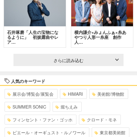
石井琢磨「人生の宝物にな
横内謙介×みょんふぁ×糸あ
るように」 初披露曲やレ
やつり人形一糸座 創作
ア…
人…
さらに読み込む
人気のキーワード
展示会/博覧会/展覧会
HIMARI
美術館/博物館
SUMMER SONIC
堀ちえみ
フィンセント・ファン・ゴッホ
クロード・モネ
ピエール・オーギュスト・ルノワール
東京都美術館