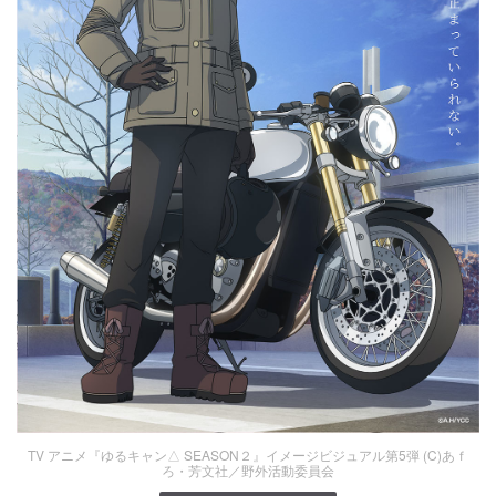
TV アニメ『ゆるキャン△ SEASON２』イメージビジュアル第5弾 (C)あｆ
ろ・芳文社／野外活動委員会