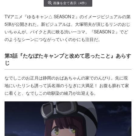
画像を全て表示（4件）
TVアニメ『ゆるキャン△ SEASON２』のイメージビジュアルの第
5弾が公開された。新ビジュアルは、大塚明夫が演じるリンのおじ
いちゃんが、バイクと共に映る渋い一コマ。『SEASON２』でど
のようなシーンにつながっていくのかにも注目だ。
第3話『たなぼたキャンプと改めて思ったこと』あらす
じ
なでしこのお正月は静岡のおばあちゃんの家でのんびり。先に現
地にいたリンも誘って浜名湖のうなぎに大満足！ お腹も膨れて家
に着くと、なでしこの幼馴染の綾乃が出迎える。