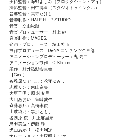
美術監督：海野よしみ（プロダクション・アイ）
撮影監督：田中博章（スタジオトゥインクル）
音響監督：高寺たけし
音響制作：HALF H・P STUDIO
音楽：立山秋航
音楽プロデューサー：村上 純
音楽制作：MAGES.
企画・プロデュース：堀田将市
制作プロデュース：DeNA コンテンツ企画部
アニメーションプロデューサー：丸 亮二
アニメーション制作：C-Station
製作：野外活動委員会
【Cast】
各務原なでしこ：花守ゆみり
志摩リン：東山奈央
大垣千明：原 紗友里
犬山あおい：豊崎愛生
斉藤恵那：高橋李依
土岐綾乃：黒沢ともよ
各務原 桜：井上麻里奈
鳥羽美波：伊藤 静
犬山あかり：松田利冴
ナレーション：大塚明夫 ほか