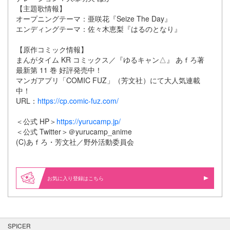
【主題歌情報】
オープニングテーマ：亜咲花『Seize The Day』
エンディングテーマ：佐々木恵梨『はるのとなり』
【原作コミック情報】
まんがタイム KR コミックス／『ゆるキャン△』 あｆろ著
最新第 11 巻 好評発売中！
マンガアプリ「COMIC FUZ」（芳文社）にて大人気連載
中！
URL：
https://cp.comic-fuz.com/
＜公式 HP＞
https://yurucamp.jp/
＜公式 Twitter＞＠yurucamp_anime
(C)あｆろ・芳文社／野外活動委員会
お気に入り登録はこちら
SPICER