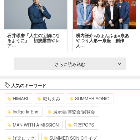
石井琢磨「人生の宝物にな
横内謙介×みょんふぁ×糸あ
るように」 初披露曲やレ
やつり人形一糸座 創作
ア…
人…
さらに読み込む
人気のキーワード
HIMARI
堀ちえみ
SUMMER SONIC
indigo la End
展示会/博覧会/展覧会
MAN WITH A MISSION
洋楽POPS
洋楽ロック
SUMMER SONICライブ