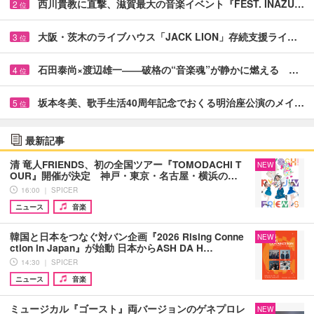
西川貴教に直撃、滋賀最大の音楽イベント『FEST. INAZU…
2
位
大阪・茨木のライブハウス「JACK LION」存続支援ライ…
3
位
石田泰尚×渡辺雄一――破格の“音楽魂”が静かに燃える …
4
位
坂本冬美、歌手生活40周年記念でおくる明治座公演のメイ…
5
位
最新記事
清 竜人FRIENDS、初の全国ツアー『TOMODACHI T
NEW
OUR』開催が決定 神戸・東京・名古屋・横浜の…
16:00 ｜ SPICER
ニュース
音楽
韓国と日本をつなぐ対バン企画『2026 Rising Conne
NEW
ction in Japan』が始動 日本からASH DA H…
14:30 ｜ SPICER
ニュース
音楽
ミュージカル『ゴースト』両バージョンのゲネプロレ
NEW