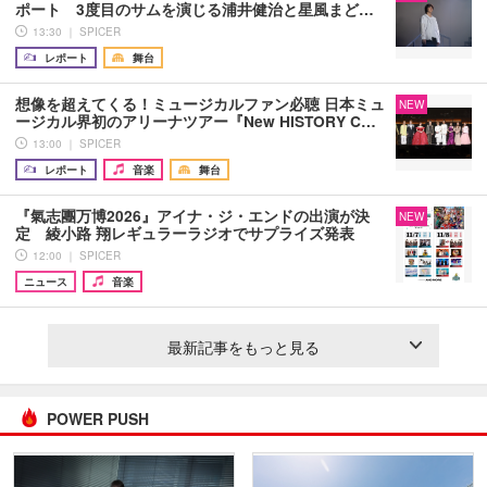
ポート 3度目のサムを演じる浦井健治と星風まど…
13:30 ｜ SPICER
レポート
舞台
想像を超えてくる！ミュージカルファン必聴 日本ミュ
NEW
ージカル界初のアリーナツアー『New HISTORY C…
13:00 ｜ SPICER
レポート
音楽
舞台
『氣志團万博2026』アイナ・ジ・エンドの出演が決
NEW
定 綾小路 翔レギュラーラジオでサプライズ発表
12:00 ｜ SPICER
ニュース
音楽
最新記事をもっと見る
POWER PUSH