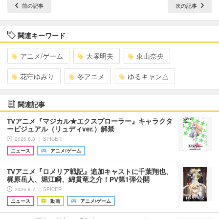
前の記事
次の記事
関連キーワード
アニメ/ゲーム
大塚明夫
東山奈央
花守ゆみり
冬アニメ
ゆるキャン△
関連記事
TVアニメ『マジカル★エクスプローラー』キャラクタ
ービジュアル（リュディver.）解禁
2026.8.8 ｜ SPICER
ニュース
アニメ/ゲーム
TVアニメ『ロメリア戦記』追加キャストに千葉翔也、
梶原岳人、堀江瞬、綿貫竜之介！PV第1弾公開
2026.8.7 ｜ SPICER
ニュース
動画
アニメ/ゲーム