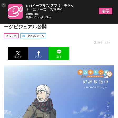
×
e＋(イープラス)アプリ - チケッ
ト・ニュース・スマチケ
表示
eplus inc.
無料 - Google Play
TVアニメ『ゆるキャン△ SEASON２』第5弾イメ
ージビジュアル公開
ニュース
アニメ/ゲーム
2021.1.21
ポスト
シェア
送る