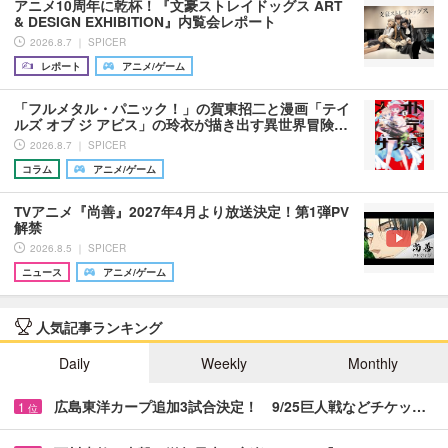
アニメ10周年に乾杯！『文豪ストレイドッグス ART
& DESIGN EXHIBITION』内覧会レポート
2026.8.7 ｜ SPICER
レポート
アニメ/ゲーム
「フルメタル・パニック！」の賀東招二と漫画「テイ
ルズ オブ ジ アビス」の玲衣が描き出す異世界冒険…
2026.8.7 ｜ SPICER
コラム
アニメ/ゲーム
TVアニメ『尚善』2027年4月より放送決定！第1弾PV
解禁
2026.8.5 ｜ SPICER
ニュース
アニメ/ゲーム
人気記事ランキング
Daily
Weekly
Monthly
広島東洋カープ追加3試合決定！ 9/25巨人戦などチケッ…
1
位