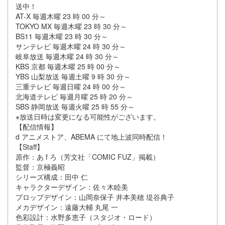
送中！
AT-X 毎週木曜 23 時 00 分～
TOKYO MX 毎週木曜 23 時 30 分～
BS11 毎週木曜 23 時 30 分～
サンテレビ 毎週木曜 24 時 30 分～
岐阜放送 毎週木曜 24 時 30 分～
KBS 京都 毎週木曜 25 時 00 分～
YBS 山梨放送 毎週土曜 9 時 30 分～
三重テレビ 毎週日曜 24 時 00 分～
北海道テレビ 毎週月曜 25 時 20 分～
SBS 静岡放送 毎週火曜 25 時 55 分～
※放送日時は変更になる可能性がございます。
【配信情報】
d アニメストア、ABEMA にて地上波同時配信！
【Staff】
原作：あ f ろ（芳文社「COMIC FUZ」掲載）
監督：京極義昭
シリーズ構成：田中 仁
キャラクターデザイン：佐々木睦美
プロップデザイン：山岡奈保子 井本美穂 堤谷典子
メカデザイン：遠藤大輔 丸尾 一
色彩設計：水野多恵子（スタジオ・ロード）