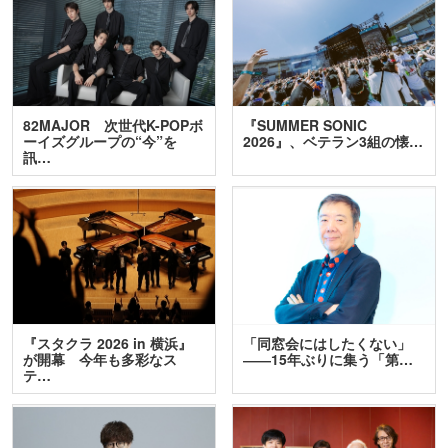
82MAJOR 次世代K-POPボ
『SUMMER SONIC
ーイズグループの“今”を
2026』、ベテラン3組の懐…
訊…
『スタクラ 2026 in 横浜』
「同窓会にはしたくない」
が開幕 今年も多彩なス
――15年ぶりに集う「第…
テ…