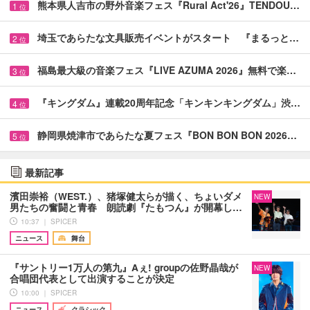
熊本県人吉市の野外音楽フェス『Rural Act'26』TENDOU…
1
位
埼玉であらたな文具販売イベントがスタート 『まるっと…
2
位
福島最大級の音楽フェス『LIVE AZUMA 2026』無料で楽…
3
位
『キングダム』連載20周年記念「キンキンキングダム」渋…
4
位
静岡県焼津市であらたな夏フェス『BON BON BON 2026…
5
位
最新記事
濱田崇裕（WEST.）、猪塚健太らが描く、ちょいダメ
NEW
男たちの奮闘と青春 朗読劇『たもつん』が開幕し…
10:37 ｜ SPICER
ニュース
舞台
『サントリー1万人の第九』Aぇ! groupの佐野晶哉が
NEW
合唱団代表として出演することが決定
10:00 ｜ SPICER
ニュース
クラシック