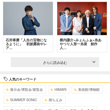
石井琢磨「人生の宝物にな
横内謙介×みょんふぁ×糸あ
るように」 初披露曲やレ
やつり人形一糸座 創作
ア…
人…
さらに読み込む
人気のキーワード
展示会/博覧会/展覧会
HIMARI
美術館/博物館
SUMMER SONIC
堀ちえみ
フィンセント・ファン・ゴッホ
クロード・モネ