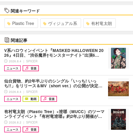
関連キーワード
Plastic Tree
ヴィジュアル系
有村竜太朗
関連記事
V系ハロウィンイベント『MASKED HALLOWEEN 20
26』4日目、“渋谷魔界†モンスターナイト”出演6…
2026.8.4 ｜ SPICER
ニュース
音楽
仙台貨物、約2年半ぶりのシングル「いっち! いっ
ち!!」をリリース＆MV（short ver.）の公開が決定…
2026.8.4 ｜ SPICER
ニュース
動画
音楽
有村竜太朗（Plastic Tree）×逹瑯（MUCC）のツーマ
ンライブイベント『有村竜逹瑯』約2年ぶり開催が…
2026.8.2 ｜ SPICER
ニュース
音楽