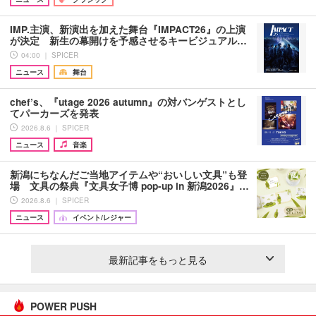
IMP.主演、新演出を加えた舞台『IMPACT26』の上演
が決定 新生の幕開けを予感させるキービジュアル…
04:00 ｜ SPICER
ニュース
舞台
chef’s、『utage 2026 autumn』の対バンゲストとし
てパーカーズを発表
2026.8.6 ｜ SPICER
ニュース
音楽
新潟にちなんだご当地アイテムや“おいしい文具”も登
場 文具の祭典『文具女子博 pop-up in 新潟2026』…
2026.8.6 ｜ SPICER
ニュース
イベント/レジャー
最新記事をもっと見る
POWER PUSH