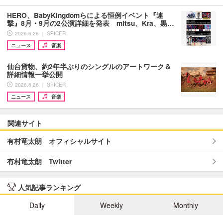
HERO、BabyKingdomらによる恒例イベント『連
撃』8月・9月の2公演詳細を発表 mitsu、Kra、黒…
2026.6.26 ｜ SPICER
ニュース
音楽
仙台貨物、約2年半ぶりのシングルのアートワーク＆
詳細情報一挙公開
2026.6.26 ｜ SPICER
ニュース
音楽
関連サイト
有村竜太朗 オフィシャルサイト
有村竜太朗 Twitter
人気記事ランキング
Daily
Weekly
Monthly