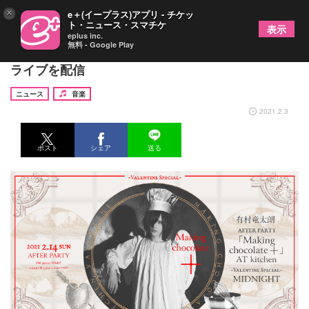
×
e＋(イープラス)アプリ - チケッ
ト・ニュース・スマチケ
表示
eplus inc.
無料 - Google Play
有村竜太朗、2月14日に教会からアコースティック
ライブを配信
ニュース
音楽
2021.2.3
ポスト
シェア
送る