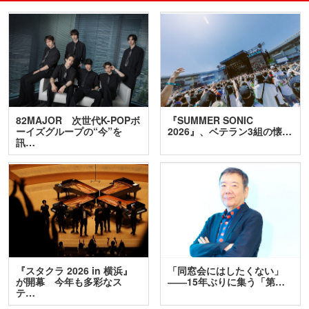
82MAJOR 次世代K-POPボ
『SUMMER SONIC
ーイズグループの“今”を
2026』、ベテラン3組の懐…
訊…
『スタクラ 2026 in 横浜』
「同窓会にはしたくない」
が開幕 今年も多彩なス
――15年ぶりに集う「第…
テ…