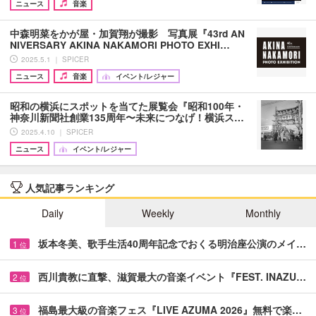
ニュース
音楽
中森明菜をかが屋・加賀翔が撮影 写真展『43rd AN
NIVERSARY AKINA NAKAMORI PHOTO EXHI…
2025.5.1 ｜ SPICER
ニュース
音楽
イベント/レジャー
昭和の横浜にスポットを当てた展覧会『昭和100年・
神奈川新聞社創業135周年〜未来につなげ！横浜ス…
2025.4.10 ｜ SPICER
ニュース
イベント/レジャー
人気記事ランキング
Daily
Weekly
Monthly
坂本冬美、歌手生活40周年記念でおくる明治座公演のメイ…
1
位
西川貴教に直撃、滋賀最大の音楽イベント『FEST. INAZU…
2
位
福島最大級の音楽フェス『LIVE AZUMA 2026』無料で楽…
3
位