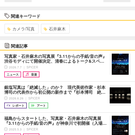
関連キーワード
カメラ/写真
石井麻木
関連記事
写真家・石井麻木の写真展『3.11からの手紙/音の声』
渋谷モディにて開催決定、清春によるトーク&スペ…
2026.7.7 ｜ SPICER
ニュース
音楽
銀塩写真は「絶滅した」のか？ 現代美術作家・杉本
博司の代表作から初公開の新作まで『杉本博司 絶…
2026.6.26 ｜ SPICER
レポート
アート
福島からスタートした、写真家・石井麻木の写真展
『3.11からの手紙/音の声』が神奈川で初開催（入場…
2025.5.3 ｜ SPICER