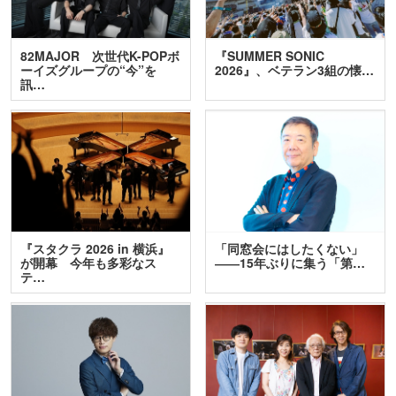
82MAJOR 次世代K-POPボ
『SUMMER SONIC
ーイズグループの“今”を
2026』、ベテラン3組の懐…
訊…
『スタクラ 2026 in 横浜』
「同窓会にはしたくない」
が開幕 今年も多彩なス
――15年ぶりに集う「第…
テ…