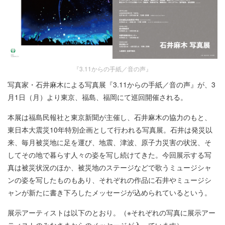
『3.11からの手紙／音の声』
写真家・石井麻木による写真展『3.11からの手紙／音の声』が、3
月1日（月）より東京、福島、福岡にて巡回開催される。
本展は福島民報社と東京新聞が主催し、石井麻木の協力のもと、
東日本大震災10年特別企画として行われる写真展。石井は発災以
来、毎月被災地に足を運び、地震、津波、原子力災害の状況、そ
してその地で暮らす人々の姿を写し続けてきた。今回展示する写
真は被災状況のほか、被災地のステージなどで歌うミュージシャ
ンの姿を写したものもあり、それぞれの作品に石井やミュージシ
ャンが新たに書き下ろしたメッセージが込められているという。
展示アーティストは以下のとおり。（※それぞれの写真に展示アー
ティストのみなさまからのメッセージが入っています）