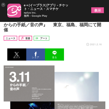
×
e＋(イープラス)アプリ - チケッ
ト・ニュース・スマチケ
表示
eplus inc.
無料 - Google Play
東日本大震災10年特別企画 石井麻木写真展『3.11
からの手紙／音の声』 東京、福島、福岡にて開
催
ニュース
音楽
アート
2021.2.16
ポスト
シェア
送る