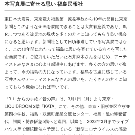
本写真展に寄せる思い 福島民報社
東日本大震災、東京電力福島第一原発事故から10年の節目に東京
新聞とこのような企画を展開できることは大変有意義であり、風
化しつつある被災地の現状を多くの方々に知ってもらう良い機会
になると思います。新聞社として日頃報道している写真展ではな
く、この10年間にわたって福島に思いを寄せている方々を写した
企画展です。ご協力をいただいた石井麻木さんをはじめ、アーテ
ィストみなさまに心より感謝申しあげます。多くの方の思いが集
まって、今の福島の力になっています。福島を古里に感じている
石井さんやアーティストみなさんの思いを、たくさんの方々に知
ってもらう機会になれば幸いです。
『3.11からの手紙／音の声』は、3月1日（月）より東京・
LIQUIDROOM 2階「KATA」にて、その他、東京・旧杉並区立杉並
第四小学校、福島・双葉町産業交流センター、福島・道の駅猪苗
代、福岡・博多阪急5階へと巡回。以降も、2022年3月までライブ
ハウス等で継続開催を予定している（新型コロナウイルスの感染