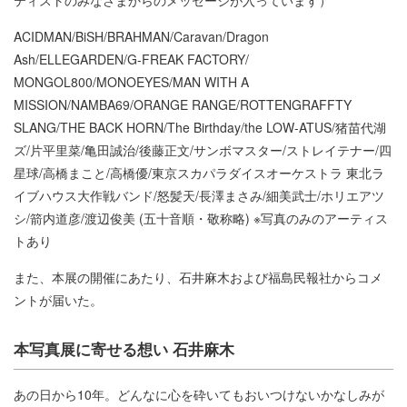
ACIDMAN/BiSH/BRAHMAN/Caravan/Dragon
Ash/ELLEGARDEN/G-FREAK FACTORY/
MONGOL800/MONOEYES/MAN WITH A
MISSION/NAMBA69/ORANGE RANGE/ROTTENGRAFFTY
SLANG/THE BACK HORN/The Birthday/the LOW-ATUS/猪苗代湖
ズ/片平里菜/亀田誠治/後藤正文/サンボマスター/ストレイテナー/四
星球/高橋まこと/高橋優/東京スカパラダイスオーケストラ 東北ラ
イブハウス大作戦バンド/怒髪天/長澤まさみ/細美武士/ホリエアツ
シ/箭内道彦/渡辺俊美 (五十音順・敬称略) ※写真のみのアーティス
トあり
また、本展の開催にあたり、石井麻木および福島民報社からコメ
ントが届いた。
本写真展に寄せる想い 石井麻木
あの日から10年。どんなに心を砕いてもおいつけないかなしみが