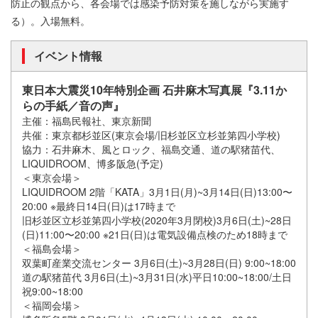
防止の観点から、各会場では感染予防対策を施しながら実施す
る）。入場無料。
イベント情報
東日本大震災10年特別企画 石井麻木写真展『3.11か
らの手紙／音の声』
主催：福島民報社、東京新聞
共催：東京都杉並区(東京会場/旧杉並区立杉並第四小学校)
協力：石井麻木、風とロック、福島交通、道の駅猪苗代、
LIQUIDROOM、博多阪急(予定)
＜東京会場＞
LIQUIDROOM 2階「KATA」3月1日(月)~3月14日(日)13:00〜
20:00 ※最終日14日(日)は17時まで
旧杉並区立杉並第四小学校(2020年3月閉校)3月6日(土)~28日
(日)11:00〜20:00 ※21日(日)は電気設備点検のため18時まで
＜福島会場＞
双葉町産業交流センター 3月6日(土)~3月28日(日) 9:00~18:00
道の駅猪苗代 3月6日(土)~3月31日(水)平日10:00~18:00/土日
祝9:00~18:00
＜福岡会場＞