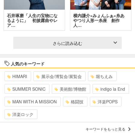
石井琢磨「人生の宝物にな
横内謙介×みょんふぁ×糸あ
るように」 初披露曲やレ
やつり人形一糸座 創作
ア…
人…
さらに読み込む
人気のキーワード
HIMARI
展示会/博覧会/展覧会
堀ちえみ
SUMMER SONIC
美術館/博物館
indigo la End
MAN WITH A MISSION
格闘技
洋楽POPS
洋楽ロック
キーワードをもっと見る