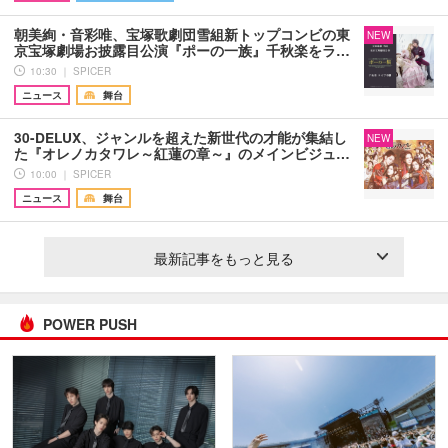
朝美絢・音彩唯、宝塚歌劇団雪組新トップコンビの東
NEW
京宝塚劇場お披露目公演『ポーの一族』千秋楽をラ…
10:30 ｜ SPICER
ニュース
舞台
30-DELUX、ジャンルを超えた新世代の才能が集結し
NEW
た『オレノカタワレ～紅蓮の章～』のメインビジュ…
10:00 ｜ SPICER
ニュース
舞台
最新記事をもっと見る
POWER PUSH