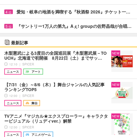
愛知・岐阜の地酒を満喫する『秋酒祭 2026』チケット一…
4
位
『サントリー1万人の第九』Aぇ! groupの佐野晶哉が合唱…
5
位
最新記事
木梨憲武による3度目の全国巡回展『木梨憲武展－TO
NEW
UCH』北海道で初開催 8月22日（土）までサッ…
12:10 ｜ SPICER
ニュース
アート
【7/31（金）～8/6（木）】舞台ジャンルの人気記事
NEW
ランキングTOP5
12:00 ｜ SPICER
ニュース
舞台
TVアニメ『マジカル★エクスプローラー』キャラクタ
NEW
ービジュアル（リュディver.）解禁
12:00 ｜ SPICER
ニュース
アニメ/ゲーム