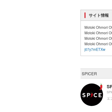
サイト情報
Motoki Ohmori Of
Motoki Ohmori Of
Motoki Ohmori Of
Motoki Ohmori O
j07y7mETXw
SPICER
S
SP
エ