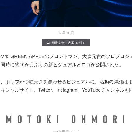
大森元貴
画像を全て表示（2件）
rs. GREEN APPLEのフロントマン、大森元貴のソロプロ
同時に約10か月ぶりの新ビジュアルとロゴが公開された。
は、ポップかつ耽美さを漂わせるビジュアルに。活動の詳細は
ャルサイト、Twitter、Instagram、YouTubeチャンネ
大森元貴 ロゴ