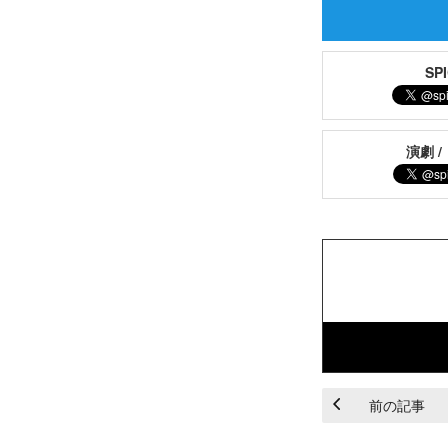
S
演劇 /
前の記事