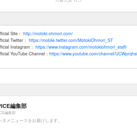
ficial Site：
http://motoki-ohmori.com/
ficial Twitter：
https://mobile.twitter.com/MotokiOhmori_ST
ficial Instagram：
https://www.instagram.com/motokiohmori_staff/
fficial YouTube Channel：
https://www.youtube.com/channel/UCWprqhs
PICE編集部
ICE編集部
ンタメニュースをお届けします。