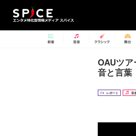
OAUツ
音と言葉
レポート
音