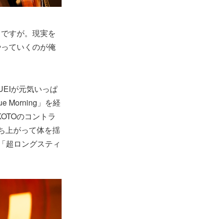
うですが。現実を
やっていくのが俺
UEIが元気いっぱ
ue Morning」を経
KOTOのコントラ
ち上がって体を揺
の「超ロングスティ