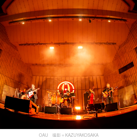
OAU 撮影＝KAZUYAKOSAKA