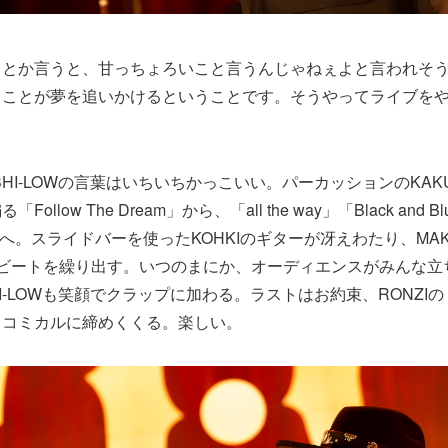
るとか言うと、甘っちょろいこと言うんじゃねぇよと言われそ
くことが夢を追いかけるということです。そうやってライブを
SHI-LOWの言葉はいちいちかっこいい。パーカッションのKAK
llow The Dream」から、「all the way」「Black and Bl
ou」へ。スライドバーを使ったKOHKIのギターが冴えわたり、MA
4ビートを繰り出す。いつのまにか、オーディエンスがみんな立
HI-LOWも笑顔でクラップに加わる。ラストはお約束、RONZI
てコミカルに締めくくる。楽しい。