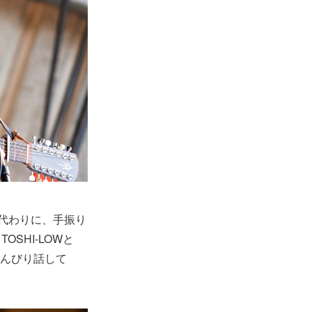
代わりに、手振り
SHI-LOWと
のんびり話して