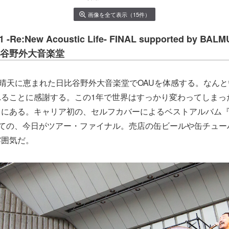
画像を全て表示（15件）
 -Re:New Acoustic Life- FINAL supported by BAL
 日比谷野外大音楽堂
、晴天に恵まれた日比谷野外大音楽堂でOAUを体感する。なん
れることに感謝する。この1年で世界はすっかり変わってしまっ
ある。キャリア初の、セルフカバーによるベストアルバム『Re:Ne
提げての、今日がツアー・ファイナル。売店の缶ビールや缶チュ
雰囲気だ。