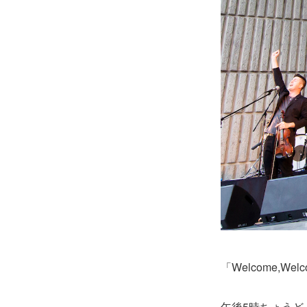
「Welcome,Wel
午後5時ちょうど