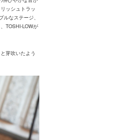
イリッシュトラッ
シンプルなステージ、
OSHI-LOWが
っと芽吹いたよう