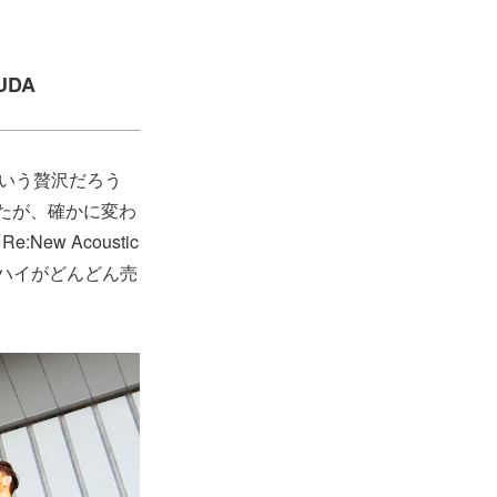
MUDA
という贅沢だろう
たが、確かに変わ
w Acoustic
ーハイがどんどん売