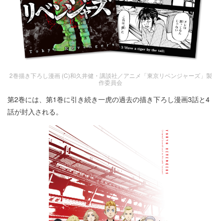
2巻描き下ろし漫画 (C)和久井健・講談社／アニメ「東京リベンジャーズ」製
作委員会
第2巻には、第1巻に引き続き一虎の過去の描き下ろし漫画3話と4
話が封入される。