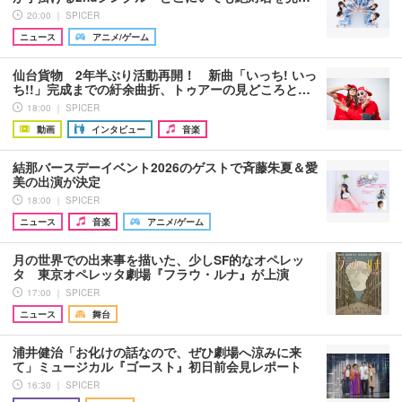
20:00 ｜ SPICER
ニュース
アニメ/ゲーム
仙台貨物 2年半ぶり活動再開！ 新曲「いっち! いっ
ち!!」完成までの紆余曲折、トゥアーの見どころと…
18:00 ｜ SPICER
動画
インタビュー
音楽
結那バースデーイベント2026のゲストで斉藤朱夏＆愛
美の出演が決定
18:00 ｜ SPICER
ニュース
音楽
アニメ/ゲーム
月の世界での出来事を描いた、少しSF的なオペレッ
タ 東京オペレッタ劇場『フラウ・ルナ』が上演
17:00 ｜ SPICER
ニュース
舞台
浦井健治「お化けの話なので、ぜひ劇場へ涼みに来
て」ミュージカル『ゴースト』初日前会見レポート
16:30 ｜ SPICER