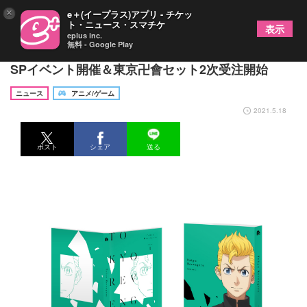
×
e＋(イープラス)アプリ - チケッ
ト・ニュース・スマチケ
表示
eplus inc.
無料 - Google Play
生特番で発表 TVアニメ『東京リベンジャーズ』
SPイベント開催＆東京卍會セット2次受注開始
ニュース
アニメ/ゲーム
2021.5.18
ポスト
シェア
送る