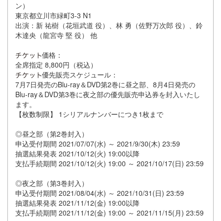
ン）
東京都立川市緑町3-3 N1
出演：新 祐樹（花垣武道 役）、林 勇（佐野万次郎 役）、鈴
木達央（龍宮寺 堅 役） 他
価格：
全席指定 8,800円（税込）
優先販売スケジュール：
7月7日発売のBlu-ray＆DVD第2巻に昼之部、8月4日発売の
Blu-ray＆DVD第3巻に夜之部の優先販売申込券を封入いたし
ます。
【枚数制限】 1シリアルナンバーにつき1枚まで
◎昼之部（第2巻封入）
申込受付期間 2021/07/07(水) ～ 2021/9/30(木) 23:59
抽選結果発表 2021/10/12(火) 19:00以降
支払手続期間 2021/10/12(火) 19:00 ～ 2021/10/17(日) 23:59
◎夜之部（第3巻封入）
申込受付期間 2021/08/04(水) ～ 2021/10/31(日) 23:59
抽選結果発表 2021/11/12(金) 19:00以降
支払手続期間 2021/11/12(金) 19:00 ～ 2021/11/15(月) 23:59