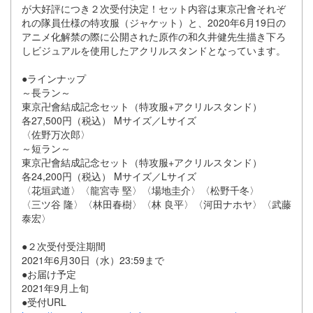
が大好評につき２次受付決定！セット内容は東京卍會それぞ
れの隊員仕様の特攻服（ジャケット）と、2020年6月19日の
アニメ化解禁の際に公開された原作の和久井健先生描き下ろ
しビジュアルを使用したアクリルスタンドとなっています。
●ラインナップ
～長ラン～
東京卍會結成記念セット（特攻服+アクリルスタンド）
各27,500円（税込） Mサイズ／Lサイズ
〈佐野万次郎〉
～短ラン～
東京卍會結成記念セット（特攻服+アクリルスタンド）
各24,200円（税込） Mサイズ／Lサイズ
〈花垣武道〉〈龍宮寺 堅〉〈場地圭介〉〈松野千冬〉
〈三ツ谷 隆〉〈林田春樹〉〈林 良平〉〈河田ナホヤ〉〈武藤
泰宏〉
●２次受付受注期間
2021年6月30日（水）23:59まで
●お届け予定
2021年9月上旬
●受付URL