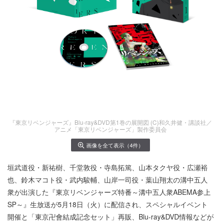
『東京リベンジャーズ』Blu-ray&DVD第1巻の展開図 (C)和久井健・講談社／
アニメ「東京リベンジャーズ」製作委員会
画像を全て表示（4件）
垣武道役・新祐樹、千堂敦役・寺島拓篤、山本タクヤ役・広瀬裕
也、鈴木マコト役・武内駿輔、山岸一司役・葉山翔太の溝中五人
衆が出演した『東京リベンジャーズ特番～溝中五人衆ABEMA参上
SP～』生放送が5月18日（火）に配信され、スペシャルイベント
開催と「東京卍會結成記念セット」再販、Blu-ray&DVD情報などが