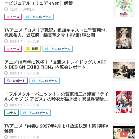
ービジュアル（リュディver.）解禁
12:00 ｜ SPICER
ニュース
アニメ/ゲーム
TVアニメ『ロメリア戦記』追加キャストに千葉翔也、
梶原岳人、堀江瞬、綿貫竜之介！PV第1弾公開
2026.8.7 ｜ SPICER
ニュース
動画
アニメ/ゲーム
アニメ10周年に乾杯！『文豪ストレイドッグス ART
& DESIGN EXHIBITION』内覧会レポート
2026.8.7 ｜ SPICER
レポート
アニメ/ゲーム
「フルメタル・パニック！」の賀東招二と漫画「テイ
ルズ オブ ジ アビス」の玲衣が描き出す異世界冒険…
2026.8.7 ｜ SPICER
コラム
アニメ/ゲーム
TVアニメ『尚善』2027年4月より放送決定！第1弾PV
解禁
2026.8.5 ｜ SPICER