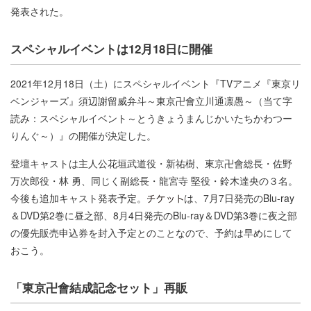
発表された。
スペシャルイベントは12月18日に開催
2021年12月18日（土）にスペシャルイベント『TVアニメ『東京リ
ベンジャーズ』須辺謝留威弁斗～東京卍會立川通凛愚～（当て字
読み：スペシャルイベント～とうきょうまんじかいたちかわつー
りんぐ～）』の開催が決定した。
登壇キャストは主人公花垣武道役・新祐樹、東京卍會総長・佐野
万次郎役・林 勇、同じく副総長・龍宮寺 堅役・鈴木達央の３名。
今後も追加キャスト発表予定。
は、7月7日発売のBlu-ray
＆DVD第2巻に昼之部、8月4日発売のBlu-ray＆DVD第3巻に夜之部
の優先販売申込券を封入予定とのことなので、予約は早めにして
おこう。
「東京卍會結成記念セット」再販