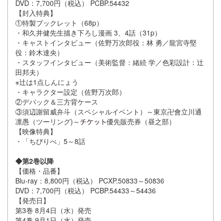
DVD：7,700円（税込） PCBP.54432
【封入特典】
①特製ブックレット（68p）
・和久井健先生描き下ろし漫画 3、4話（31p）
・キャストインタビュー（佐野万次郎役：林 勇／龍宮寺堅
役：鈴木達央）
・スタッフインタビュー（美術監督：緒続 学／色彩設計：辻
田邦夫）
※辻は1点しんにょう
・キャラクター設定（佐野万次郎）
②デパック＆三方背ケース
③須辺謝留威弁斗（スペシャルイベント）～東京卍會立川通
凛愚（ツーリング)～
優先販売券（昼之部）
【映像特典】
・「ちびりべ」5～8話
◆第2巻以降
【価格・品番】
Blu-ray：8,800円（税込） PCXP.50833～50836
DVD：7,700円（税込） PCBP.54433～54436
【発売日】
第3巻 8月4日（水）発売
第4巻 9月1日（水）発売