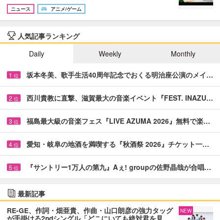
ニュース
アニメ/ゲーム
人気記事ランキング
Daily
Weekly
Monthly
坂本冬美、歌手生活40周年記念でおくる明治座公演のメイ…
1
位
西川貴教に直撃、滋賀最大の音楽イベント『FEST. INAZU…
2
位
福島最大級の音楽フェス『LIVE AZUMA 2026』無料で楽…
3
位
愛知・岐阜の地酒を満喫する『秋酒祭 2026』チケット一…
4
位
『サントリー1万人の第九』Aぇ! groupの佐野晶哉が合唱…
5
位
最新記事
RE-GE、作詞・畑亜貴、作曲・山口朗彦の強力タッグ
NEW
が手掛ける2ndシングル「どこにいても絶対君を見…