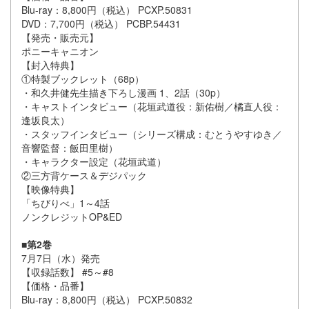
Blu-ray：8,800円（税込） PCXP.50831
DVD：7,700円（税込） PCBP.54431
【発売・販売元】
ポニーキャニオン
【封入特典】
①特製ブックレット（68p）
・和久井健先生描き下ろし漫画 1、2話（30p）
・キャストインタビュー（花垣武道役：新佑樹／橘直人役：
逢坂良太）
・スタッフインタビュー（シリーズ構成：むとうやすゆき／
音響監督：飯田里樹）
・キャラクター設定（花垣武道）
②三方背ケース＆デジパック
【映像特典】
「ちびりべ」1～4話
ノンクレジットOP&ED
■第2巻
7月7日（水）発売
【収録話数】 #5～#8
【価格・品番】
Blu-ray：8,800円（税込） PCXP.50832