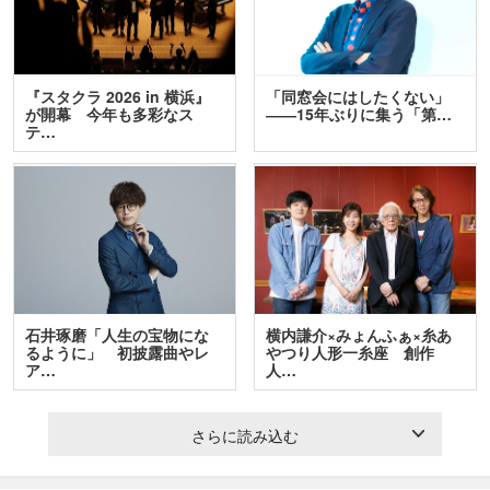
『スタクラ 2026 in 横浜』
「同窓会にはしたくない」
が開幕 今年も多彩なス
――15年ぶりに集う「第…
テ…
石井琢磨「人生の宝物にな
横内謙介×みょんふぁ×糸あ
るように」 初披露曲やレ
やつり人形一糸座 創作
ア…
人…
さらに読み込む