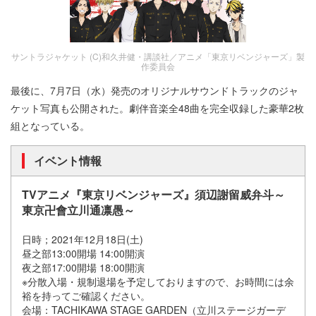
サントラジャケット (C)和久井健・講談社／アニメ「東京リベンジャーズ」製
作委員会
最後に、7月7日（水）発売のオリジナルサウンドトラックのジャ
ケット写真も公開された。劇伴音楽全48曲を完全収録した豪華2枚
組となっている。
イベント情報
TVアニメ『東京リベンジャーズ』須辺謝留威弁斗～
東京卍會立川通凛愚～
日時；2021年12月18日(土)
昼之部13:00開場 14:00開演
夜之部17:00開場 18:00開演
※分散入場・規制退場を予定しておりますので、お時間には余
裕を持ってご確認ください。
会場：TACHIKAWA STAGE GARDEN（立川ステージガーデ