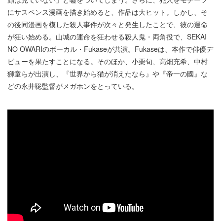
にサスペンス漫画を描き始めると、作品は大ヒット。しかし、そ
の後同漫画を模した殺人事件が次々と発生したことで、彼の運命
が狂い始める。山城の運命を狂わせる殺人鬼・両角役で、SEKAI
NO OWARIのボーカル・Fukaseが共演。Fukaseは、本作で俳優デ
ビューを果たすことになる。そのほか、小栗旬、高畑充希、中村
獅童らが出演し、『世界から猫が消えたなら』や『帝一の國』な
どの永井聡監督がメガホンをとっている。