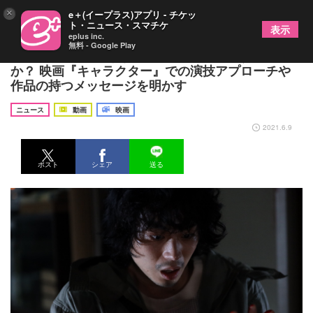
×
e＋(イープラス)アプリ - チケッ
ト・ニュース・スマチケ
表示
eplus inc.
無料 - Google Play
菅田将暉は“夢をあきらめた漫画家”をどう演じたの
か？ 映画『キャラクター』での演技アプローチや
作品の持つメッセージを明かす
ニュース
動画
映画
2021.6.9
ポスト
シェア
送る