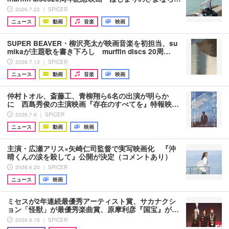
2026.7.22 ｜ SPICER
ニュース
動画
音楽
映画
SUPER BEAVER・柳沢亮太が映画音楽を初担当、su
mikaが主題歌を書き下ろし murffin discs 20周…
2026.7.13 ｜ SPICER
ニュース
動画
音楽
映画
仲村トオル、斎藤工、青柳翔ら6名の出演が明らか
に 西島秀俊の主演映画『存在のすべてを』特報映…
2026.7.9 ｜ SPICER
ニュース
動画
映画
主演・広瀬アリス×矢崎仁司監督で実写映画化 『沖
晴くんの涙を殺して』公開が決定（コメントあり）
2026.6.20 ｜ SPICER
ニュース
映画
ミセスが2年連続最優秀アーティスト賞、サカナクシ
ョン「怪獣」が最優秀楽曲賞、原摩利彦『国宝』が…
2026.6.16 ｜ SPICER