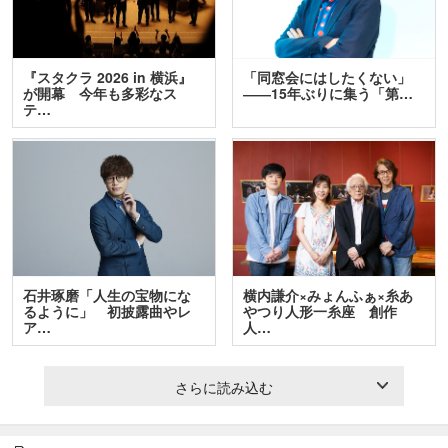
『スタクラ 2026 in 横浜』
「同窓会にはしたくない」
が開幕 今年も多彩なス
――15年ぶりに集う「第…
テ…
石井琢磨「人生の宝物にな
横内謙介×みょんふぁ×糸あ
るように」 初披露曲やレ
やつり人形一糸座 創作
ア…
人…
さらに読み込む