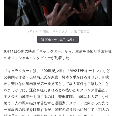
（Ｃ）2021映画「キャラクター」製作委員会
画像を全て表示（2件）
6月11日公開の映画『キャラクター』から、主演を務めた菅田将暉
のオフィシャルインタビューが到着した。
『キャラクター』は、『20世紀少年』『MASTERキートン』など
の共同制作者・長崎尚志氏が原案・脚本を手がけるオリジナル映
画。売れない漫画家が第一発見者として殺人事件を目撃したこと
をきっかけに、運命を狂わされる姿を描いたサスペンス作品だ。
主人公の山城圭吾を演じるのは、菅田将暉。山城はお人好しな性
格で、人の悪を描けず苦悩する漫画家。スケッチに向かった先で
一家殺害の現場を目撃するが、警察の取り調べに対して「犯人の
顔は見ていない」と嘘をついてしまう。さらに、犯人をモチーフ