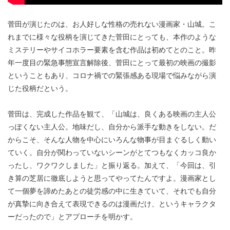
菅田が演じたのは、お人好しな性格の売れない漫画家・山城。こ
れまでに様々な役柄を演じてきた菅田にとっても、本作のような
ミステリーやサイコホラー要素を含む作品は初めてとのこと。昨
年一度目の緊急事態宣言解除後、菅田にとって最初の映画の撮影
ということもあり、コロナ禍での緊張感ある現場で悩みながら演
じた役柄だという。
菅田は、完成した作品を観て、「山城は、良くある映画の主人公
っぽくない主人公。地味だし、自分から派手な動きをしない。だ
からこそ、そんな人物を中心にいろんな物事が目まぐるしく動い
ていく。自分が関わっていないシーンがとてつもなくカッコ良か
ったし、ワクワクしました」と振り返る。加えて、「今回は、引
き算の芝居に徹底しようと思ってやってたんですよ。漫画家とし
て一個夢を諦めたあとの徒労感の中に生きていて、それでも自分
が真摯に向き合えて表現できるのは漫画だけ、というキャラクタ
ーだったので」とアプローチを明かす。