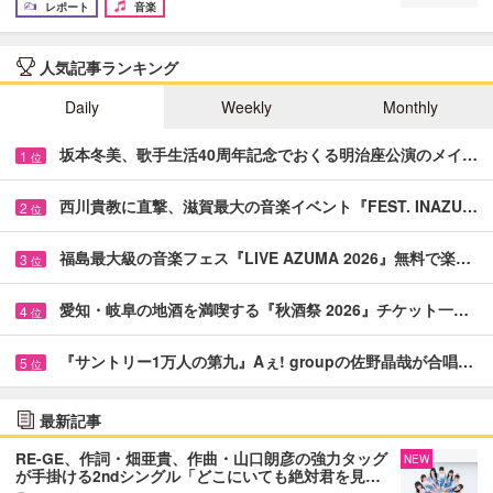
レポート
音楽
人気記事ランキング
Daily
Weekly
Monthly
坂本冬美、歌手生活40周年記念でおくる明治座公演のメイ…
1
位
西川貴教に直撃、滋賀最大の音楽イベント『FEST. INAZU…
2
位
福島最大級の音楽フェス『LIVE AZUMA 2026』無料で楽…
3
位
愛知・岐阜の地酒を満喫する『秋酒祭 2026』チケット一…
4
位
『サントリー1万人の第九』Aぇ! groupの佐野晶哉が合唱…
5
位
最新記事
RE-GE、作詞・畑亜貴、作曲・山口朗彦の強力タッグ
NEW
が手掛ける2ndシングル「どこにいても絶対君を見…