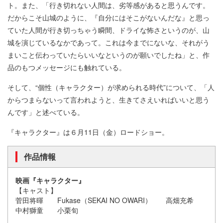
ト。また、「行き切れない人間は、劣等感があると思うんです。
だからこそ山城のように、『自分にはそこがないんだな』と思っ
ていた人間が行き切っちゃう瞬間、ドライな怖さというのが、山
城を演じているなかであって。これは今までにないな、それがう
まいこと伝わっていたらいいなというのが願いでしたね」と、作
品のもつメッセージにも触れている。
そして、“個性（キャラクター）が求められる時代”について、「人
からつまらないって言われようと、生きてさえいればいいと思う
んです」と述べている。
『キャラクター』は６月11日（金）ロードショー。
作品情報
映画『キャラクター』
【キャスト】
菅田将暉 Fukase（SEKAI NO OWARI） 高畑充希
中村獅童 小栗旬