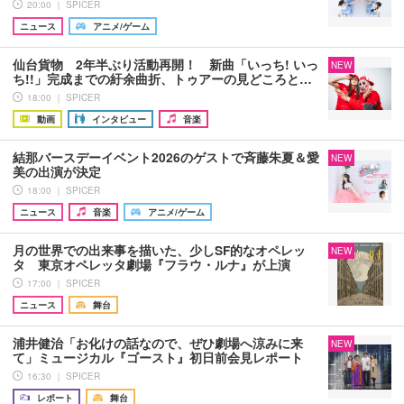
20:00 ｜ SPICER
ニュース
アニメ/ゲーム
仙台貨物 2年半ぶり活動再開！ 新曲「いっち! いっ
NEW
ち!!」完成までの紆余曲折、トゥアーの見どころと…
18:00 ｜ SPICER
動画
インタビュー
音楽
結那バースデーイベント2026のゲストで斉藤朱夏＆愛
NEW
美の出演が決定
18:00 ｜ SPICER
ニュース
音楽
アニメ/ゲーム
月の世界での出来事を描いた、少しSF的なオペレッ
NEW
タ 東京オペレッタ劇場『フラウ・ルナ』が上演
17:00 ｜ SPICER
ニュース
舞台
浦井健治「お化けの話なので、ぜひ劇場へ涼みに来
NEW
て」ミュージカル『ゴースト』初日前会見レポート
16:30 ｜ SPICER
レポート
舞台