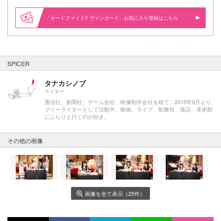
「カードファイト!! ヴァンガード」お気に入り登録はこちら
SPICER
タナカシノブ
ライター
通信社、新聞社、ゲーム会社、映像制作会社を経て、2015年9月より
フリーライターとして活動中。映画、ライブ、歌舞伎、落語、美術館
にふらりと行くのが好き。
その他の画像
画像を全て表示（25件）