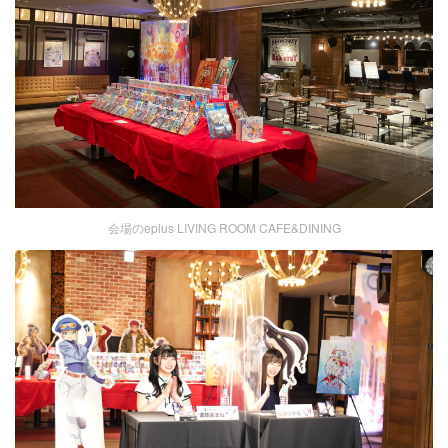
会場のeplus LIVING ROOM CAFE&DINING