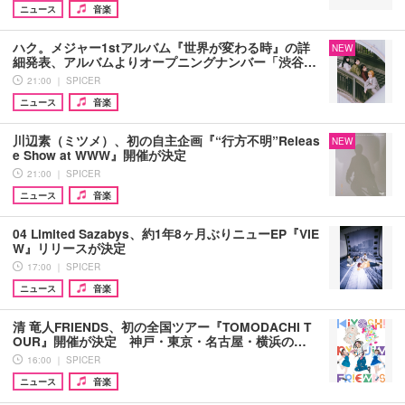
ニュース
音楽
ハク。メジャー1stアルバム『世界が変わる時』の詳
NEW
細発表、アルバムよりオープニングナンバー「渋谷…
21:00 ｜ SPICER
ニュース
音楽
川辺素（ミツメ）、初の自主企画『“行方不明”Releas
NEW
e Show at WWW』開催が決定
21:00 ｜ SPICER
ニュース
音楽
04 Limited Sazabys、約1年8ヶ月ぶりニューEP『VIE
W』リリースが決定
17:00 ｜ SPICER
ニュース
音楽
清 竜人FRIENDS、初の全国ツアー『TOMODACHI T
OUR』開催が決定 神戸・東京・名古屋・横浜の…
16:00 ｜ SPICER
ニュース
音楽