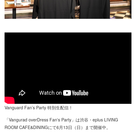
Vanguard Fan’s Party 特別生配信！
「Vangurad overDress Fan's Party」は渋谷・eplus LIVING
ROOM CAFE&DININGにて6月13日（日）まで開催中。