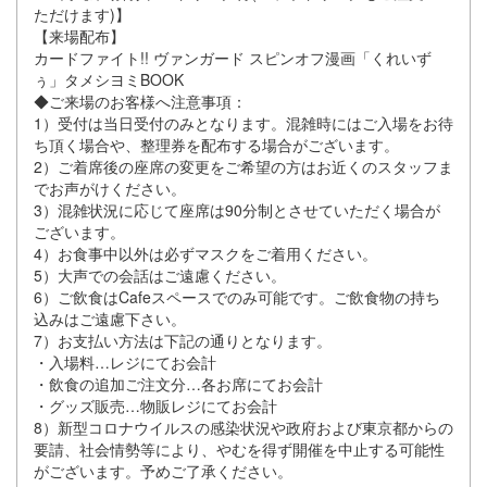
ただけます)】
【来場配布】
カードファイト!! ヴァンガード スピンオフ漫画「くれいず
ぅ」タメシヨミBOOK
◆ご来場のお客様へ注意事項：
1）受付は当日受付のみとなります。混雑時にはご入場をお待
ち頂く場合や、整理券を配布する場合がございます。
2）ご着席後の座席の変更をご希望の方はお近くのスタッフま
でお声がけください。
3）混雑状況に応じて座席は90分制とさせていただく場合が
ございます。
4）お食事中以外は必ずマスクをご着用ください。
5）大声での会話はご遠慮ください。
6）ご飲食はCafeスペースでのみ可能です。ご飲食物の持ち
込みはご遠慮下さい。
7）お支払い方法は下記の通りとなります。
・入場料…レジにてお会計
・飲食の追加ご注文分…各お席にてお会計
・グッズ販売…物販レジにてお会計
8）新型コロナウイルスの感染状況や政府および東京都からの
要請、社会情勢等により、やむを得ず開催を中止する可能性
がございます。予めご了承ください。