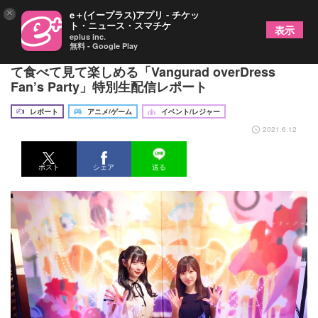
×
e＋(イープラス)アプリ - チケッ
ト・ニュース・スマチケ
表示
eplus inc.
無料 - Google Play
進藤あまね＆遠野ひかるが魅力を語る ファイトし
て食べて見て楽しめる「Vangurad overDress
Fan’s Party」特別生配信レポート
レポート
アニメ/ゲーム
イベント/レジャー
2021.6.12
ポスト
シェア
送る