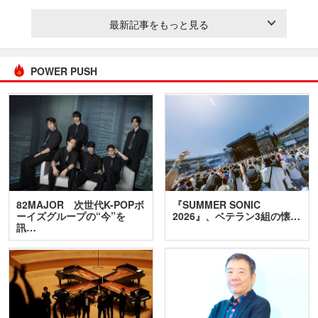
最新記事をもっと見る
POWER PUSH
82MAJOR 次世代K-POPボ
『SUMMER SONIC
ーイズグループの“今”を
2026』、ベテラン3組の懐…
訊…