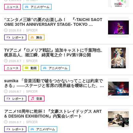
ニュース
アニメ/ゲーム
“エンタメ三昧”の夏のお楽しみ！ 『-TAICHI SAOT
OME 30TH ANNIVERSARY STAGE- TOKYO …
2026.8.8 ｜ SPICER
レポート
舞台
TVアニメ『ロメリア戦記』追加キャストに千葉翔也、
梶原岳人、堀江瞬、綿貫竜之介！PV第1弾公開
2026.8.7 ｜ SPICER
ニュース
動画
アニメ/ゲーム
sumika 「音楽活動で嘘をつかないってことは約束で
きる」――ステージと客席の境界線を曖昧にした、…
2026.8.7 ｜ SPICER
レポート
音楽
アニメ10周年に乾杯！『文豪ストレイドッグス ART
& DESIGN EXHIBITION』内覧会レポート
2026.8.7 ｜ SPICER
レポート
アニメ/ゲーム