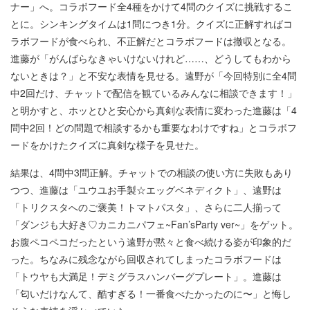
ナー」へ。コラボフード全4種をかけて4問のクイズに挑戦するこ
とに。シンキングタイムは1問につき1分。クイズに正解すればコ
ラボフードが食べられ、不正解だとコラボフードは撤収となる。
進藤が「がんばらなきゃいけないけれど……、どうしてもわから
ないときは？」と不安な表情を見せる。遠野が「今回特別に全4問
中2回だけ、チャットで配信を観ているみんなに相談できます！」
と明かすと、ホッとひと安心から真剣な表情に変わった進藤は「4
問中2回！どの問題で相談するかも重要なわけですね」とコラボフ
ードをかけたクイズに真剣な様子を見せた。
結果は、4問中3問正解。チャットでの相談の使い方に失敗もあり
つつ、進藤は「ユウユお手製☆エッグベネディクト」、遠野は
「トリクスタへのご褒美！トマトパスタ」、さらに二人揃って
「ダンジも大好き♡カニカニパフェ~Fan’sParty ver~」をゲット。
お腹ペコペコだったという遠野が黙々と食べ続ける姿が印象的だ
った。ちなみに残念ながら回収されてしまったコラボフードは
「トウヤも大満足！デミグラスハンバーグプレート」。進藤は
「匂いだけなんて、酷すぎる！一番食べたかったのに〜」と悔し