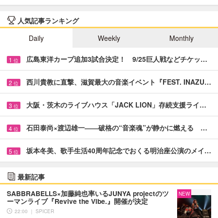
人気記事ランキング
Daily
Weekly
Monthly
広島東洋カープ追加3試合決定！ 9/25巨人戦などチケッ…
1
位
西川貴教に直撃、滋賀最大の音楽イベント『FEST. INAZU…
2
位
大阪・茨木のライブハウス「JACK LION」存続支援ライ…
3
位
石田泰尚×渡辺雄一――破格の“音楽魂”が静かに燃える …
4
位
坂本冬美、歌手生活40周年記念でおくる明治座公演のメイ…
5
位
最新記事
SABBRABELLS×加藤純也率いるJUNYA projectのツ
NEW
ーマンライブ『Revive the Vibe.』開催が決定
22:00 ｜ SPICER