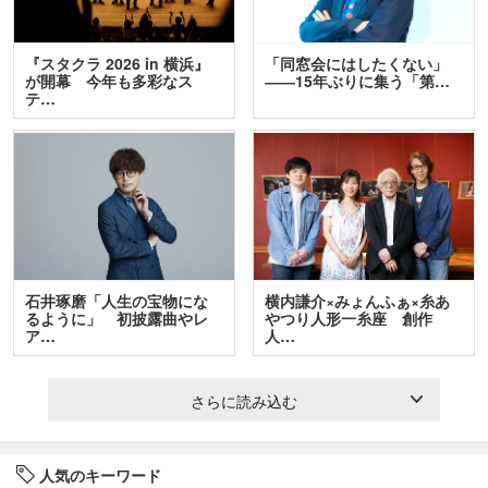
『スタクラ 2026 in 横浜』
「同窓会にはしたくない」
が開幕 今年も多彩なス
――15年ぶりに集う「第…
テ…
石井琢磨「人生の宝物にな
横内謙介×みょんふぁ×糸あ
るように」 初披露曲やレ
やつり人形一糸座 創作
ア…
人…
さらに読み込む
人気のキーワード