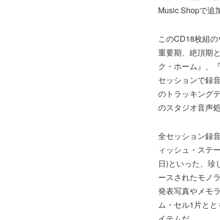
Music Shop
このCD18枚組
重要期、絶頂期と
ク・ホーム』、『
セッションで録
のトラッキングテ
のスタジオ音声
全セッション録音
ィッシュ・ステーシ
日)といった、珍
ースされたモノラ
発表写真やメモ
ム・セル1片と
イテムだ。