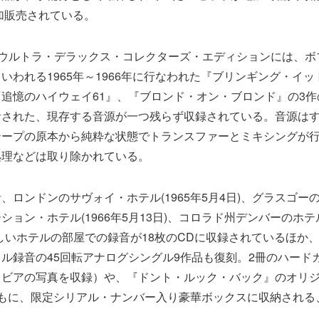
で追加販売されている。
のウルトラ・デラックス・コレクターズ・エディションには、ボ
いわれる1965年～1966年に行なわれた『ブリンギング・イ
追憶のハイウェイ61』、『ブロンド・オン・ブロンド』の3
音された、現存する音源が一つ残らず収録されている。音源は
ープの原本から純粋な状態でトランスファーとミキシングが行わ
処理などは取り除かれている。
、ロンドンのサヴォイ・ホテル(1965年5月4日)、グラスゴー
ョン・ホテル(1966年5月13日)、コロラド州デンバーのホテル(
しいホテルの部屋での録音が18枚のCDに収録されているほか
ル録音の45回転アナログシングル9作品も復刻。2冊のハード
ラビアの写真を収録）や、『ドント・ルック・バック』のオリ
ともに、限定シリアル・ナンバー入り豪華ボックスに収納される