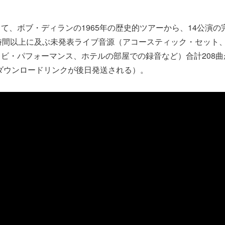
て、ボブ・ディランの1965年の歴史的ツアーから、14公演の
時間以上に及ぶ未発表ライブ音源（アコースティック・セット
ビ・パフォーマンス、ホテルの部屋での録音など）合計208
/ダウンロードリンクが後日発送される）。