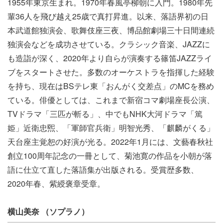
1955年東京生まれ。1970年春風亭柳朝に入門。1980年先
輩36人を飛び越え25歳で真打昇進。以来、落語界初の日
本武道館独演会、歌舞伎座三夜、博品館劇場三十日間連続
独演会などを成功させている。クラシック音楽、JAZZに
も造詣が深く、2020年より自らが演奏する篠笛JAZZライ
ブをスタートさせた。多数のオーケストラを指揮した経験
を持ち、現在はBSテレ東「おんがく交差点」のMCを務め
ている。俳優としては、これまで新宿コマ劇場座長公演、
TVドラマ「三匹が斬る」、中でもNHK大河ドラマ「篤
姫」近衛忠煕、「軍師官兵衛」明智光秀、「麒麟がくる」
天台座主覚恕の好演が光る。2022年1月には、文藝春秋社
創立100周年記念の一冊として、菊池寛の作品を小朝が落
語に仕立て直した落語集が出版される。受賞歴多数、
2020年春、紫綬褒章受章。
横山美奈 （ソプラノ）