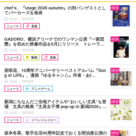
chef’s、『utage 2026 autumn』の対バンゲストとし
NEW
てパーカーズを発表
20:00 ｜ SPICER
ニュース
音楽
GADORO、横浜アリーナでのワンマン公演『一家団
NEW
欒』を収めた映像作品を9月にリリース トレーラ…
19:00 ｜ SPICER
ニュース
動画
音楽
亜咲花、10周年アニバーサリーベストアルバム『Son
NEW
g of LIFE』、漫画『ゆるキャン△』作者・あf…
19:00 ｜ SPICER
ニュース
アニメ/ゲーム
新潟にちなんだご当地アイテムや“おいしい文具”も登
NEW
場 文具の祭典『文具女子博 pop-up in 新潟2026』…
19:00 ｜ SPICER
ニュース
イベント/レジャー
坂本冬美、歌手生活40周年記念でおくる明治座公演の
NEW