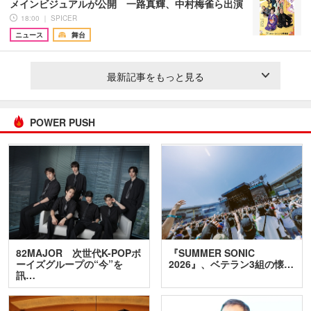
メインビジュアルが公開 一路真輝、中村梅雀ら出演
18:00 ｜ SPICER
ニュース
舞台
最新記事をもっと見る
POWER PUSH
82MAJOR 次世代K-POPボ
『SUMMER SONIC
ーイズグループの“今”を
2026』、ベテラン3組の懐…
訊…