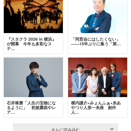
『スタクラ 2026 in 横浜』
「同窓会にはしたくない」
が開幕 今年も多彩なス
――15年ぶりに集う「第…
テ…
石井琢磨「人生の宝物にな
横内謙介×みょんふぁ×糸あ
るように」 初披露曲やレ
やつり人形一糸座 創作
ア…
人…
さらに読み込む