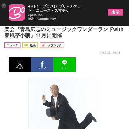
×
e＋(イープラス)アプリ - チケッ
ト・ニュース・スマチケ
表示
eplus inc.
無料 - Google Play
青島広志と春風亭小朝が繰り広げるワンダフルな音
楽会『青島広志のミュージックワンダーランドwith
春風亭小朝』11月に開催
ニュース
動画
クラシック
2021.10.18
ポスト
シェア
送る