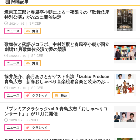
関連記事
坂東玉三郎と春風亭小朝による一夜限りの『歌舞伎座
特別公演』が7/25に開催決定
2024.4.16 ｜ SPICER
ニュース
舞台
歌舞伎と落語がコラボ、中村芝翫と春風亭小朝が国立
劇場11月歌舞伎公演で夢の競演
2022.10.19 ｜ SPICER
ニュース
舞台
篠井英介、姿月あさとがゲスト出演『Izutsu Produce
青島広志 新春おしゃべり音楽絵巻音楽と装束のお…
2021.12.10 ｜ SPICER
ニュース
クラシック
舞台
『プレミアクラシックvol.9 青島広志「おしゃべりコ
ンサート」』が11月に開催
2020.8.7 ｜ SPICER
ニュース
クラシック