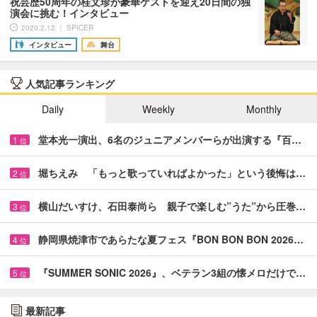
祝芸歴50周年の桂文珍が豪華ゲストを迎え20日間の独
演会に挑む！インタビュー
2020.2.12 ｜ SPICER
インタビュー
舞台
人気記事ランキング
Daily
Weekly
Monthly
堂本光一演出、6名のジュニアメンバーらが出演する『百…
1
位
堀ちえみ 「もっと歌っていればよかった」という後悔は…
2
位
横山だいすけ、石田泰尚ら 親子で楽しむ”うた”から圧巻…
3
位
静岡県焼津市であらたな夏フェス『BON BON BON 2026…
4
位
『SUMMER SONIC 2026』、ベテラン3組の懐メロだけで…
5
位
最新記事