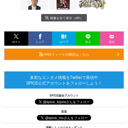
画像を全て表示（4件）
ポスト
シェア
はてブ
送る
送信
RSSフィードの購読はこちら
多彩なエンタメ情報をTwitterで発信中
SPICE公式アカウントをフォローしよう！
SPICE総合アカウント
音楽
演劇 / ミュージカル / ダンス