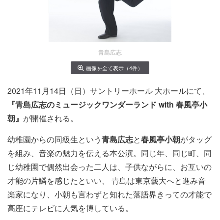
青島広志
画像を全て表示（4件）
2021年11月14日（日）サントリーホール 大ホールにて、
『青島広志のミュージックワンダーランド with 春風亭小
朝』
が開催される。
幼稚園からの同級生という
青島広志
と
春風亭小朝
がタッグ
を組み、音楽の魅力を伝える本公演。同じ年、同じ町、同
じ幼稚園で偶然出会った二人は、子供ながらに、お互いの
才能の片鱗を感じたといい、 青島は東京藝大へと進み音
楽家になり、小朝も言わずと知れた落語界きっての才能で
高座にテレビに人気を博している。