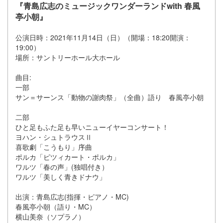
『青島広志のミュージックワンダーランドwith 春風
亭小朝』
公演日時：2021年11月14日（日）（開場：18:20開演：
19:00）
場所：サントリーホール大ホール
曲目:
一部
サン＝サーンス「動物の謝肉祭」（全曲）語り 春風亭小朝
二部
ひと足もふた足も早いニューイヤーコンサート！
ヨハン・シュトラウスⅡ
喜歌劇「こうもり」序曲
ポルカ「ピツィカート・ポルカ」
ワルツ「春の声」(独唱付き）
ワルツ「美しく青きドナウ」
出演：青島広志(指揮・ピアノ・MC)
春風亭小朝（語り・MC）
横山美奈（ソプラノ）