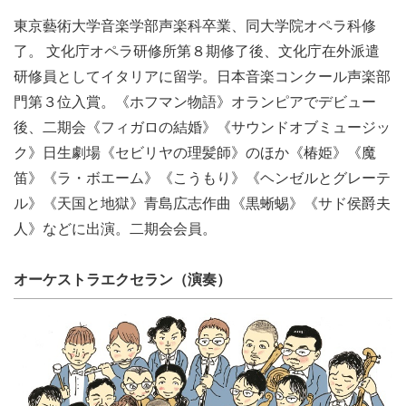
東京藝術大学音楽学部声楽科卒業、同大学院オペラ科修
了。 文化庁オペラ研修所第８期修了後、文化庁在外派遣
研修員としてイタリアに留学。日本音楽コンクール声楽部
門第３位入賞。《ホフマン物語》オランピアでデビュー
後、二期会《フィガロの結婚》《サウンドオブミュージッ
ク》日生劇場《セビリヤの理髪師》のほか《椿姫》《魔
笛》《ラ・ボエーム》《こうもり》《ヘンゼルとグレーテ
ル》《天国と地獄》青島広志作曲《黒蜥蜴》《サド侯爵夫
人》などに出演。二期会会員。
オーケストラエクセラン（演奏）