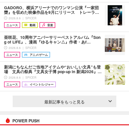
GADORO、横浜アリーナでのワンマン公演『一家団
欒』を収めた映像作品を9月にリリース トレーラ…
2026.8.6 ｜ SPICER
ニュース
動画
音楽
亜咲花、10周年アニバーサリーベストアルバム『Son
g of LIFE』、漫画『ゆるキャン△』作者・あf…
2026.8.6 ｜ SPICER
ニュース
アニメ/ゲーム
新潟にちなんだご当地アイテムや“おいしい文具”も登
場 文具の祭典『文具女子博 pop-up in 新潟2026』…
2026.8.6 ｜ SPICER
ニュース
イベント/レジャー
最新記事をもっと見る
POWER PUSH