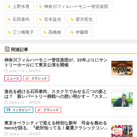
上野水香
神奈川フィルハーモニー管弦楽団
石田泰尚
宮本益光
望月哲也
三ツ橋敬子
髙橋維
伊藤晴
関連記事
神奈川フィルハーモニー管弦楽団が、33年ぶりにサン
トリーホールにて東京公演を開催
2026.7.13 ｜ SPICER
ニュース
クラシック
進化を続ける石田泰尚、スタクラでみせる三つの姿と
は？ 新レパートリー挑戦への想い明かす～『スタ…
2026.6.13 ｜ SPICER
インタビュー
クラシック
東京オペラシティで迎える特別な新年 司会を務める
nacoが語る、『絶対知ってる！厳選クラシックコン…
2026.6.11 ｜ SPICER