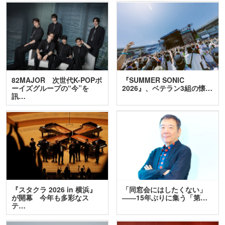
82MAJOR 次世代K-POPボ
『SUMMER SONIC
ーイズグループの“今”を
2026』、ベテラン3組の懐…
訊…
『スタクラ 2026 in 横浜』
「同窓会にはしたくない」
が開幕 今年も多彩なス
――15年ぶりに集う「第…
テ…