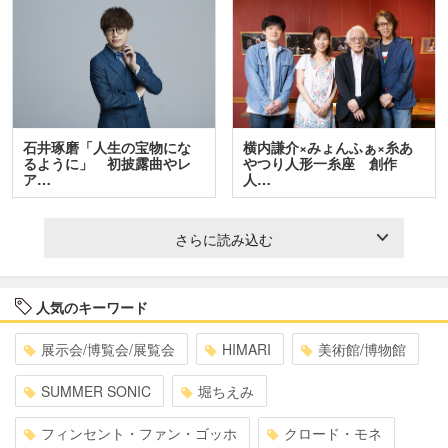
石井琢磨「人生の宝物にな
横内謙介×みょんふぁ×糸あ
るように」 初披露曲やレ
やつり人形一糸座 創作
ア…
人…
さらに読み込む
人気のキーワード
展示会/博覧会/展覧会
HIMARI
美術館/博物館
SUMMER SONIC
堀ちえみ
フィンセント・ファン・ゴッホ
クロード・モネ