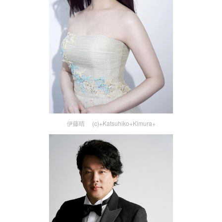
伊藤晴 (c)+Katsuhiko+Kimura+