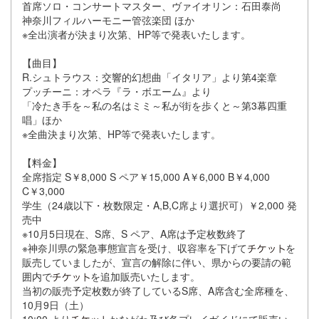
首席ソロ・コンサートマスター、ヴァイオリン：石田泰尚
神奈川フィルハーモニー管弦楽団 ほか
※全出演者が決まり次第、HP等で発表いたします。
【曲目】
R.シュトラウス：交響的幻想曲「イタリア」より第4楽章
プッチーニ：オペラ『ラ・ボエーム』より
「冷たき手を～私の名はミミ～私が街を歩くと～第3幕四重
唱」ほか
※全曲決まり次第、HP等で発表いたします。
【料金】
全席指定 S￥8,000 S ペア￥15,000 A￥6,000 B￥4,000
C￥3,000
学生（24歳以下・枚数限定・A,B,C席より選択可）￥2,000 発
売中
※10月5日現在、S席、S ペア、A席は予定枚数終了
※神奈川県の緊急事態宣言を受け、収容率を下げて
を
販売していましたが、宣言の解除に伴い、県からの要請の範
囲内で
を追加販売いたします。
当初の販売予定枚数が終了しているS席、A席含む全席種を、
10月9日（土）
10:00 より
かながわ及び各プレイガイドにて販売い