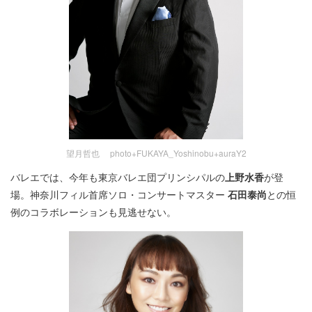
望月哲也 photo+FUKAYA_Yoshinobu+auraY2
バレエでは、今年も東京バレエ団プリンシパルの
上野水香
が登
場。神奈川フィル首席ソロ・コンサートマスター
石田泰尚
との恒
例のコラボレーションも見逃せない。