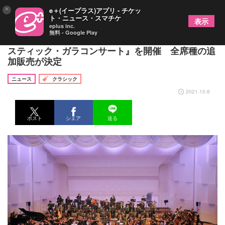
×
e＋(イープラス)アプリ - チケッ
ト・ニュース・スマチケ
表示
eplus inc.
無料 - Google Play
神奈川県民ホール、年末年越スペシャル『ファンタ
スティック・ガラコンサート』を開催 全席種の追
加販売が決定
ニュース
クラシック
2021.10.6
ポスト
シェア
送る