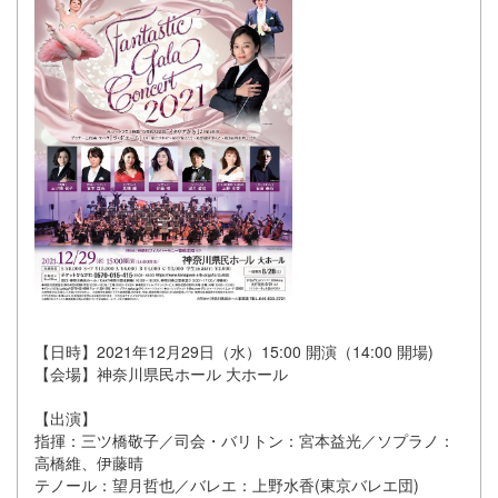
【日時】2021年12月29日（水）15:00 開演（14:00 開場)
【会場】神奈川県民ホール 大ホール
【出演】
指揮：三ツ橋敬子／司会・バリトン：宮本益光／ソプラノ：
高橋維、伊藤晴
テノール：望月哲也／バレエ：上野水香(東京バレエ団)