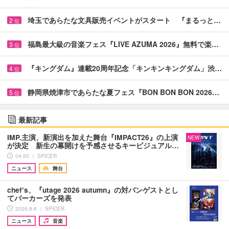
埼玉であらたな文具販売イベントがスタート 『まるっと…
2
位
福島最大級の音楽フェス『LIVE AZUMA 2026』無料で楽…
3
位
『キングダム』連載20周年記念「キンキンキングダム」渋…
4
位
静岡県焼津市であらたな夏フェス『BON BON BON 2026…
5
位
最新記事
IMP.主演、新演出を加えた舞台『IMPACT26』の上演
NEW
が決定 新生の幕開けを予感させるキービジュアル…
04:00 ｜ SPICER
ニュース
舞台
chef’s、『utage 2026 autumn』の対バンゲストとし
てパーカーズを発表
2026.8.6 ｜ SPICER
ニュース
音楽