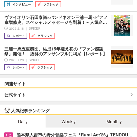
インタビュー
クラシック
ヴァイオリン石田泰尚×バンドネオン三浦一馬×ピアノ
京増修史、スペシャルメッセージも到着！～人気企…
2026.2.18 ｜ SPICER
レポート
クラシック
三浦一馬五重奏団、結成15年迎え初の『ファン感謝
祭』開催！ 抜群のアンサンブルに喝采【レポート】
2026.1.23 ｜ SPICER
レポート
クラシック
関連サイト
公式サイト
人気記事ランキング
Daily
Weekly
Monthly
熊本県人吉市の野外音楽フェス『Rural Act'26』TENDOU…
1
位