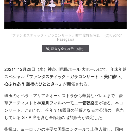
『ファンタスティック・ガラコンサート』昨年度舞台写真 (C)Kiyonori
Hasegawa
画像を全て表示（8件）
2021年12月29日（水）神奈川県民ホール 大ホールにて、年末年越
スペシャル
『ファンタスティック・ガラコンサート ～美に酔い、
心ふれあう 至福のひととき～』
が開催される。
珠玉のオペラ・アリア＆オーケストラから華麗なバレエまで、豪
華アーティストと
神奈川フィルハーモニー管弦楽団
が贈る、本コ
ンサート。このたび、今年で16回目の開催となる本公演の、完売
している S・A 席を含む全席種の追加販売が決定した。
指揮は、ヨーロッパの主要な国際コンクールで上位入賞し、国内