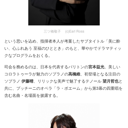
三ツ橋敬子 (c)Earl Ross
という思いを込め、指揮者本人が考案したサブタイトル「美に酔
い、心ふれあう 至福のひととき」のもと、華やかでドラマティッ
クなプログラムをおくる。
司会を務めるのは、日本を代表するバリトンの
宮本益光
。美しい
コロラトゥーラが魅力のソプラノの
高橋維
、初登場となる注目の
ソプラノ
伊藤晴
、リリックな美声で魅了するテノール
望月哲也
と
共に、プッチーニのオペラ「ラ・ボエーム」から第3幕の四重唱を
含む名曲・名場面を披露する。