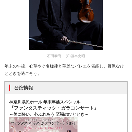
石田泰尚 (C)藤本史昭
年末の午後、心華やぐ名旋律と華麗なバレエを堪能し、贅沢なひ
とときを過ごそう。
公演情報
神奈川県民ホール 年末年越スペシャル
『ファンタスティック・ガラコンサート』
～美に酔い、心ふれあう 至福のひととき～