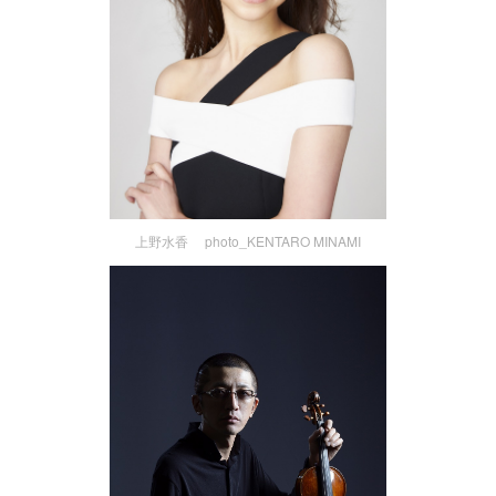
上野水香 photo_KENTARO MINAMI