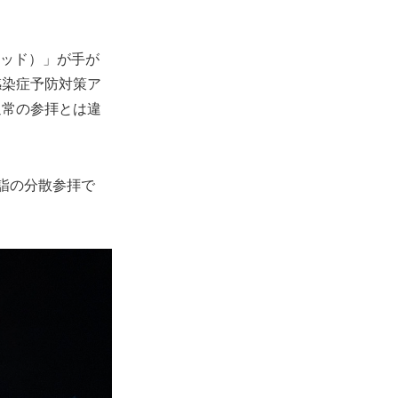
イキッド）」が手が
感染症予防対策ア
通常の参拝とは違
初詣の分散参拝で