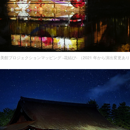
美館プロジェクションマッピング -花結び- （2021 年から演出変更あ