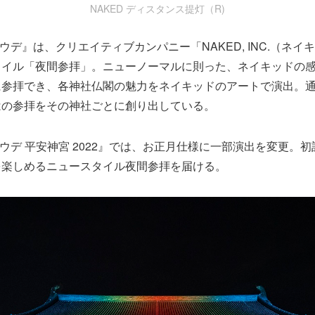
NAKED ディスタンス提灯（R)
モウデ』は、クリエイティブカンパニー「NAKED, INC.（ネ
タイル「夜間参拝」。ニューノーマルに則った、ネイキッドの
に参拝でき、各神社仏閣の魅力をネイキッドのアートで演出。
はの参拝をその神社ごとに創り出している。
ルモウデ 平安神宮 2022』では、お正月仕様に一部演出を変更。
を楽しめるニュースタイル夜間参拝を届ける。