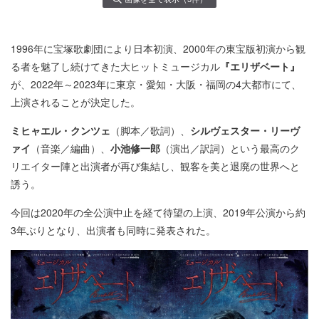
1996年に宝塚歌劇団により日本初演、2000年の東宝版初演から観
る者を魅了し続けてきた大ヒットミュージカル
『エリザベート』
が、2022年～2023年に東京・愛知・大阪・福岡の4大都市にて、
上演されることが決定した。
ミヒャエル・クンツェ
（脚本／歌詞）、
シルヴェスター・リーヴ
ァイ
（音楽／編曲）、
小池修一郎
（演出／訳詞）という最高のク
リエイター陣と出演者が再び集結し、観客を美と退廃の世界へと
誘う。
今回は2020年の全公演中止を経て待望の上演、2019年公演から約
3年ぶりとなり、出演者も同時に発表された。