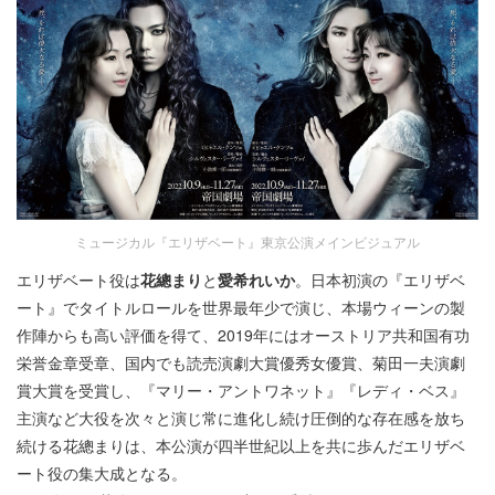
ミュージカル『エリザベート』東京公演メインビジュアル
エリザベート役は
花總まり
と
愛希れいか
。日本初演の『エリザベ
ート』でタイトルロールを世界最年少で演じ、本場ウィーンの製
作陣からも高い評価を得て、2019年にはオーストリア共和国有功
栄誉金章受章、国内でも読売演劇大賞優秀女優賞、菊田一夫演劇
賞大賞を受賞し、『マリー・アントワネット』『レディ・ベス』
主演など大役を次々と演じ常に進化し続け圧倒的な存在感を放ち
続ける花總まりは、本公演が四半世紀以上を共に歩んだエリザベ
ート役の集大成となる。