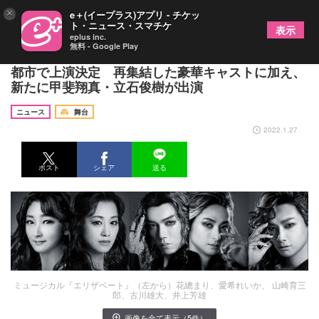
×
e＋(イープラス)アプリ - チケッ
ト・ニュース・スマチケ
表示
eplus inc.
無料 - Google Play
ミュージカル『エリザベート』が22年～23年に4大
都市で上演決定 再集結した豪華キャストに加え、
新たに甲斐翔真・立石俊樹が出演
ニュース
舞台
2022.1.27
ポスト
シェア
送る
ミュージカル『エリザベート』（左から）花總まり、愛希れいか、 山崎育三
郎、古川雄大、井上芳雄
画像を全て表示（5件）