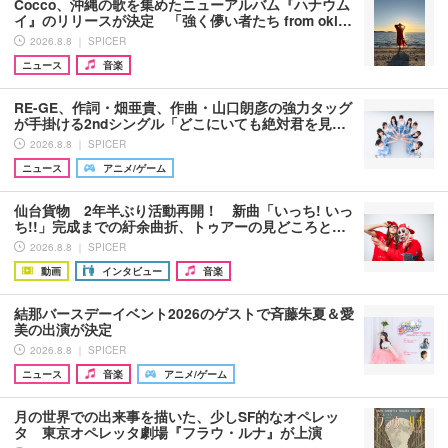
Cocco、沖縄の歌を集めたニューアルバム『ハナウム
イ』のリリースが決定 「強く儚い者たち from oki…
2026.8.8 ｜ SPICER
ニュース
音楽
RE-GE、作詞・畑亜貴、作曲・山口朗彦の強力タッグ
が手掛ける2ndシングル「どこにいても絶対君を見…
2026.8.8 ｜ SPICER
ニュース
アニメ/ゲーム
仙台貨物 2年半ぶり活動再開！ 新曲「いっち! いっ
ち!!」完成までの紆余曲折、トゥアーの見どころと…
2026.8.8 ｜ SPICER
動画
インタビュー
音楽
結那バースデーイベント2026のゲストで斉藤朱夏＆愛
美の出演が決定
2026.8.8 ｜ SPICER
ニュース
音楽
アニメ/ゲーム
月の世界での出来事を描いた、少しSF的なオペレッ
タ 東京オペレッタ劇場『フラウ・ルナ』が上演