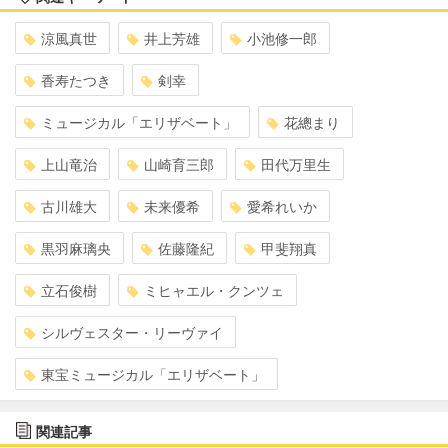
涼風真世
井上芳雄
小池修一郎
香寿たつき
剣幸
ミュージカル「エリザベート」
花總まり
上山竜治
山崎育三郎
田代万里生
古川雄大
未来優希
愛希れいか
黒羽麻璃央
佐藤隆紀
甲斐翔真
立石俊樹
ミヒャエル・クンツェ
シルヴェスター・リーヴァイ
東宝ミュージカル「エリザベート」
関連記事