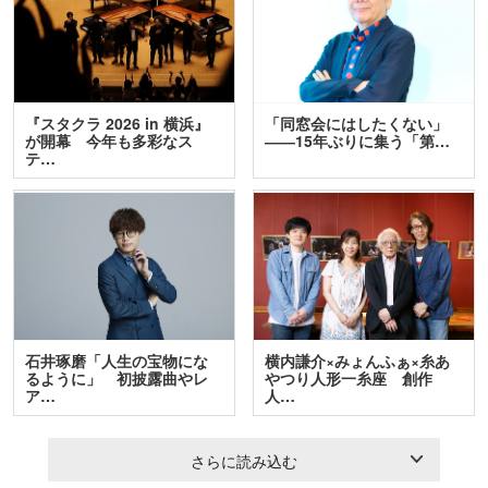
『スタクラ 2026 in 横浜』
「同窓会にはしたくない」
が開幕 今年も多彩なス
――15年ぶりに集う「第…
テ…
石井琢磨「人生の宝物にな
横内謙介×みょんふぁ×糸あ
るように」 初披露曲やレ
やつり人形一糸座 創作
ア…
人…
さらに読み込む