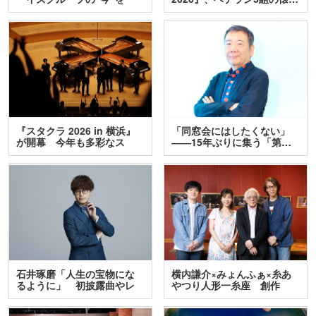
訊…
『スタクラ 2026 in 横浜』
「同窓会にはしたくない」
が開幕 今年も多彩なス
――15年ぶりに集う「第…
テ…
石井琢磨「人生の宝物にな
横内謙介×みょんふぁ×糸あ
るように」 初披露曲やレ
やつり人形一糸座 創作
ア…
人…