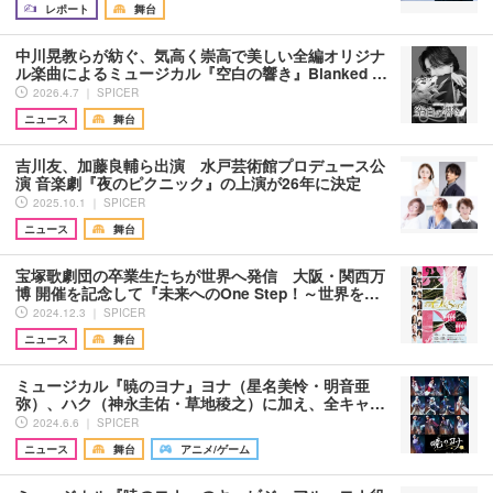
レポート
舞台
中川晃教らが紡ぐ、気高く崇高で美しい全編オリジナ
ル楽曲によるミュージカル『空白の響き』Blanked …
2026.4.7 ｜ SPICER
ニュース
舞台
吉川友、加藤良輔ら出演 水戸芸術館プロデュース公
演 音楽劇『夜のピクニック』の上演が26年に決定
2025.10.1 ｜ SPICER
ニュース
舞台
宝塚歌劇団の卒業生たちが世界へ発信 大阪・関西万
博 開催を記念して『未来へのOne Step！～世界を…
2024.12.3 ｜ SPICER
ニュース
舞台
ミュージカル『暁のヨナ』ヨナ（星名美怜・明音亜
弥）、ハク（神永圭佑・草地稜之）に加え、全キャ…
2024.6.6 ｜ SPICER
ニュース
舞台
アニメ/ゲーム