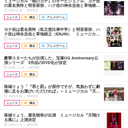
ミュージカル『暁のヨナ』のキービジュアル、ヨナ役
の星名美怜と明音亜弥、ハク役の神永圭佑と草地稜…
2024.5.28 ｜ SPICER
ニュース
舞台
アニメ/ゲーム
ヨナ役は星名美怜（私立恵比寿中学）と明音亜弥、ハ
ク役は神永圭佑と草地稜之（ENJIN） ミュージカ…
2024.5.2 ｜ SPICER
ニュース
舞台
アニメ/ゲーム
豪華スターたちが出演した、宝塚OG Anniversary公
演シリーズ 3作品のDVD化が決定
2023.11.14 ｜ SPICER
ニュース
舞台
珠城りょう「『罪と罰』が原作ですが、気負わずに劇
場に足をお運びいただければ」～ミュージカル『天…
2023.9.30 ｜ SPICER
ニュース
舞台
珠城りょう、屋良朝幸が出演 ミュージカル『天翔け
る風に』上演決定
2023.5.14 ｜ SPICER