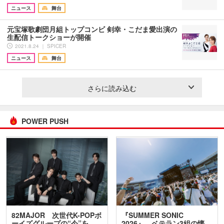
ニュース
舞台
元宝塚歌劇団月組トップコンビ 剣幸・こだま愛出演の
生配信トークショーが開催
2021.8.24 ｜ SPICER
ニュース
舞台
さらに読み込む
POWER PUSH
82MAJOR 次世代K-POPボ
『SUMMER SONIC
ーイズグループの“今”を
2026』、ベテラン3組の懐…