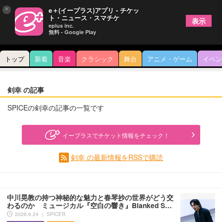
×
e＋(イープラス)アプリ - チケッ
ト・ニュース・スマチケ
表示
eplus inc.
無料 - Google Play
トップ
新着
音楽
クラシック
舞台
アニメ・ゲーム
イベン
剣幸 の記事
SPICEの剣幸の記事の一覧です
イープラスでチケット情報をチェック！
剣幸 の最新情報をRSSで購読
中川晃教の持つ神秘的な魅力と春琴抄の世界がどう交
わるのか ミュージカル『空白の響き』Blanked S…
2026.6.24 ｜ SPICER