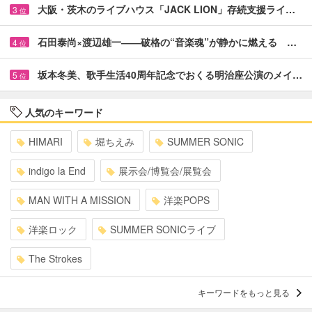
大阪・茨木のライブハウス「JACK LION」存続支援ライ…
3
位
石田泰尚×渡辺雄一――破格の“音楽魂”が静かに燃える …
4
位
坂本冬美、歌手生活40周年記念でおくる明治座公演のメイ…
5
位
人気のキーワード
HIMARI
堀ちえみ
SUMMER SONIC
indigo la End
展示会/博覧会/展覧会
MAN WITH A MISSION
洋楽POPS
洋楽ロック
SUMMER SONICライブ
The Strokes
キーワードをもっと見る