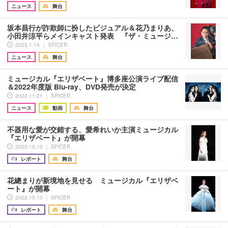
ニュース
舞台
坂本昌行が詐欺師に扮したビジュアル＆花乃まりあ、
小田井涼平らメインキャスト発表 『ザ・ミュージ…
2023.1.14 ｜ SPICER
ニュース
舞台
ミュージカル『エリザベート』博多座公演ライブ配信
＆2022年度版 Blu-ray、DVD発売が決定
2022.11.21 ｜ SPICER
ニュース
動画
舞台
不器用な愛が交錯する、愛希れいか主演ミュージカル
『エリザベート』が開幕
2022.10.10 ｜ SPICER
レポート
舞台
花總まりが新境地を見せる ミュージカル『エリザベ
ート』が開幕
2022.10.10 ｜ SPICER
レポート
舞台