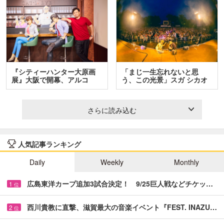
『シティーハンター大原画
「まじ一生忘れないと思
展』大阪で開幕、アルコ
う、この光景」スガ シカオ
＆…
と…
さらに読み込む
人気記事ランキング
Daily
Weekly
Monthly
広島東洋カープ追加3試合決定！ 9/25巨人戦などチケッ…
1
位
西川貴教に直撃、滋賀最大の音楽イベント『FEST. INAZU…
2
位