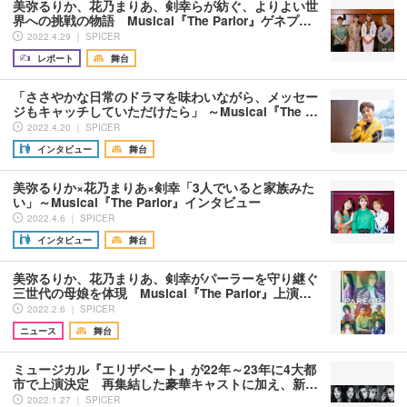
美弥るりか、花乃まりあ、剣幸らが紡ぐ、よりよい世
界への挑戦の物語 Musical『The Parlor』ゲネプ…
2022.4.29 ｜ SPICER
レポート
舞台
「ささやかな日常のドラマを味わいながら、メッセー
ジもキャッチしていただけたら」 ～Musical『The …
2022.4.20 ｜ SPICER
インタビュー
舞台
美弥るりか×花乃まりあ×剣幸「3人でいると家族みた
い」～Musical『The Parlor』インタビュー
2022.4.6 ｜ SPICER
インタビュー
舞台
美弥るりか、花乃まりあ、剣幸がパーラーを守り継ぐ
三世代の母娘を体現 Musical『The Parlor』上演…
2022.2.6 ｜ SPICER
ニュース
舞台
ミュージカル『エリザベート』が22年～23年に4大都
市で上演決定 再集結した豪華キャストに加え、新…
2022.1.27 ｜ SPICER