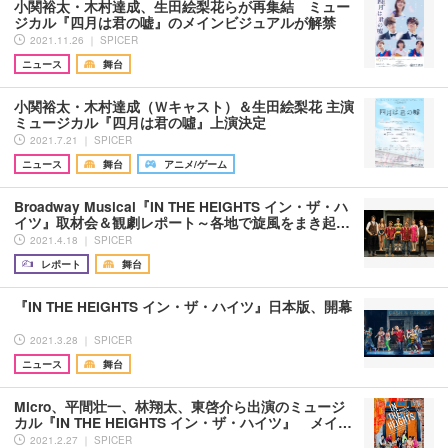
小関裕太・木村達成、生田絵梨花らが再集結 ミュー
ジカル『四月は君の嘘』のメインビジュアルが解禁
2021.11.26 ｜ SPICER
ニュース
舞台
小関裕太・木村達成（Ｗキャスト）＆生田絵梨花 主演
ミュージカル『四月は君の噓』上演決定
2021.7.21 ｜ SPICER
ニュース
舞台
アニメ/ゲーム
Broadway Musical『IN THE HEIGHTS イン・ザ・ハ
イツ』取材会＆観劇レポート～各地で旋風をまき起…
2021.4.18 ｜ SPICER
レポート
舞台
『IN THE HEIGHTS イン・ザ・ハイツ』日本版、開幕
2021.3.28 ｜ SPICER
ニュース
舞台
Micro、平間壮一、林翔太、東啓介ら出演のミュージ
カル『IN THE HEIGHTS イン・ザ・ハイツ』 メイ…
2021.2.27 ｜ SPICER