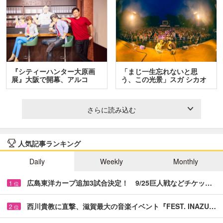
『シティーハンター大原画
「まじ一生忘れないと思
展』大阪で開幕、アルコ
う、この光景」スガ シカオ
＆…
と…
さらに読み込む
人気記事ランキング
Daily
Weekly
Monthly
広島東洋カープ追加3試合決定！ 9/25巨人戦などチケッ…
1
位
西川貴教に直撃、滋賀最大の音楽イベント『FEST. INAZU…
2
位