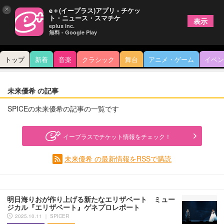
×
e＋(イープラス)アプリ - チケッ
ト・ニュース・スマチケ
表示
eplus inc.
無料 - Google Play
トップ
新着
音楽
クラシック
舞台
アニメ・ゲーム
イベン
未来優希 の記事
SPICEの未来優希の記事の一覧です
イープラスでチケット情報をチェック！
未来優希 の最新情報をRSSで購読
明日海りおが作り上げる新たなエリザベート ミュー
ジカル『エリザベート』ゲネプロレポート
2025.10.11 ｜ SPICER