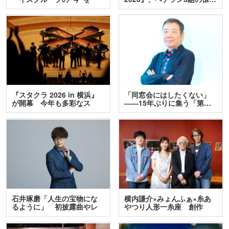
訊…
『スタクラ 2026 in 横浜』
「同窓会にはしたくない」
が開幕 今年も多彩なス
――15年ぶりに集う「第…
テ…
石井琢磨「人生の宝物にな
横内謙介×みょんふぁ×糸あ
るように」 初披露曲やレ
やつり人形一糸座 創作
ア…
人…