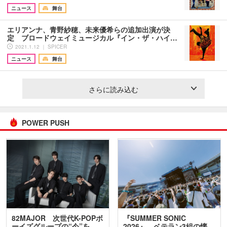
ニュース
舞台
エリアンナ、青野紗穂、未来優希らの追加出演が決
定 ブロードウェイミュージカル『イン・ザ・ハイ…
2021.1.12 ｜ SPICER
ニュース
舞台
さらに読み込む
POWER PUSH
82MAJOR 次世代K-POPボ
『SUMMER SONIC
ーイズグループの“今”を
2026』、ベテラン3組の懐…