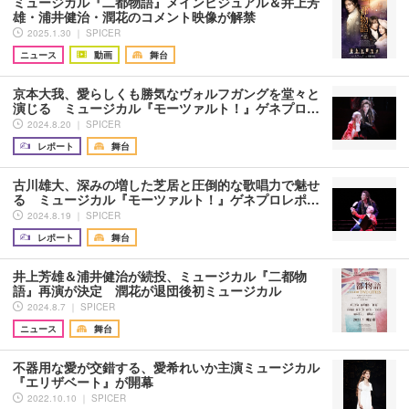
ミュージカル『二都物語』メインビジュアル＆井上芳
雄・浦井健治・潤花のコメント映像が解禁
2025.1.30 ｜ SPICER
ニュース
動画
舞台
京本大我、愛らしくも勝気なヴォルフガングを堂々と
演じる ミュージカル『モーツァルト！』ゲネプロ…
2024.8.20 ｜ SPICER
レポート
舞台
古川雄大、深みの増した芝居と圧倒的な歌唱力で魅せ
る ミュージカル『モーツァルト！』ゲネプロレポ…
2024.8.19 ｜ SPICER
レポート
舞台
井上芳雄＆浦井健治が続投、ミュージカル『二都物
語』再演が決定 潤花が退団後初ミュージカル
2024.8.7 ｜ SPICER
ニュース
舞台
不器用な愛が交錯する、愛希れいか主演ミュージカル
『エリザベート』が開幕
2022.10.10 ｜ SPICER