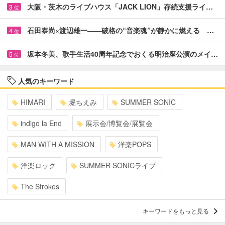
大阪・茨木のライブハウス「JACK LION」存続支援ライ…
3
位
石田泰尚×渡辺雄一――破格の“音楽魂”が静かに燃える …
4
位
坂本冬美、歌手生活40周年記念でおくる明治座公演のメイ…
5
位
人気のキーワード
HIMARI
堀ちえみ
SUMMER SONIC
indigo la End
展示会/博覧会/展覧会
MAN WITH A MISSION
洋楽POPS
洋楽ロック
SUMMER SONICライブ
The Strokes
キーワードをもっと見る