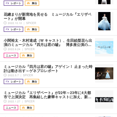
レポート
舞台
花總まりが新境地を見せる ミュージカル『エリザベ
ート』が開幕
2022.10.10 ｜ SPICER
レポート
舞台
小関裕太・木村達成（W キャスト）、生田絵梨花ら出
演のミュージカル『四月は君の嘘』 博多座公演の…
2022.6.24 ｜ SPICER
ニュース
舞台
ミュージカル『四月は君の嘘』アゲイン！ 止まった時
計は動き出す～ゲネプロレポート
2022.5.7 ｜ SPICER
レポート
舞台
ミュージカル『エリザベート』が22年～23年に4大都
市で上演決定 再集結した豪華キャストに加え、新…
2022.1.27 ｜ SPICER
ニュース
舞台