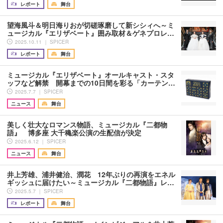
レポート
舞台
望海風斗＆明日海りおが切磋琢磨して新シシィへ～ミ
ュージカル『エリザベート』囲み取材＆ゲネプロレ…
2025.10.11 ｜ SPICER
レポート
舞台
ミュージカル『エリザベート』オールキャスト・スタ
ッフなど解禁 開幕までの10日間を彩る「カーテン…
2025.7.7 ｜ SPICER
ニュース
舞台
美しく壮大なロマンス物語、ミュージカル『二都物
語』 博多座 大千穐楽公演の生配信が決定
2025.6.12 ｜ SPICER
ニュース
舞台
井上芳雄、浦井健治、潤花 12年ぶりの再演をエネル
ギッシュに届けたい～ミュージカル『二都物語』レ…
2025.5.7 ｜ SPICER
レポート
舞台