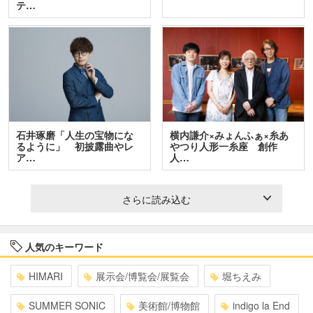
テ…
石井琢磨「人生の宝物にな
横内謙介×みょんふぁ×糸あ
るように」 初披露曲やレ
やつり人形一糸座 創作
ア…
人…
さらに読み込む
人気のキーワード
HIMARI
展示会/博覧会/展覧会
堀ちえみ
SUMMER SONIC
美術館/博物館
indigo la End