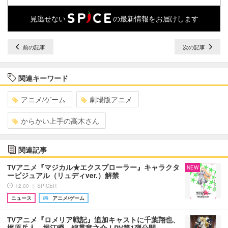
見逃せない
の最新情報をお届けします
前の記事
次の記事
関連キーワード
アニメ/ゲーム
劇場版アニメ
からかい上手の高木さん
関連記事
TVアニメ『マジカル★エクスプローラー』キャラクタ
NEW
ービジュアル（リュディver.）解禁
12:00 ｜ SPICER
ニュース
アニメ/ゲーム
TVアニメ『ロメリア戦記』追加キャストに千葉翔也、
梶原岳人、堀江瞬、綿貫竜之介！PV第1弾公開