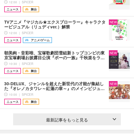
12:00 ｜ SPICER
ニュース
舞台
TVアニメ『マジカル★エクスプローラー』キャラクタ
NEW
ービジュアル（リュディver.）解禁
12:00 ｜ SPICER
ニュース
アニメ/ゲーム
朝美絢・音彩唯、宝塚歌劇団雪組新トップコンビの東
NEW
京宝塚劇場お披露目公演『ポーの一族』千秋楽をラ…
10:30 ｜ SPICER
ニュース
舞台
30-DELUX、ジャンルを超えた新世代の才能が集結し
NEW
た『オレノカタワレ～紅蓮の章～』のメインビジュ…
10:00 ｜ SPICER
ニュース
舞台
最新記事をもっと見る