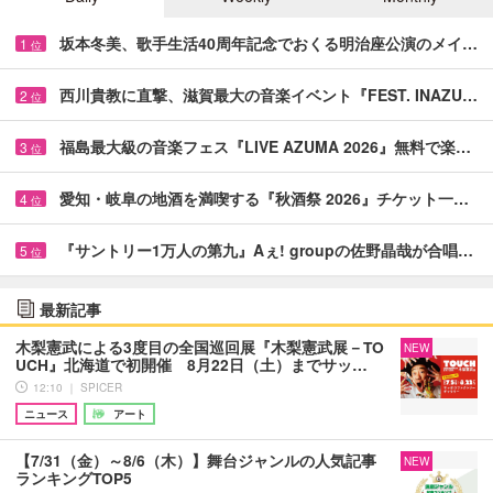
坂本冬美、歌手生活40周年記念でおくる明治座公演のメイ…
1
位
西川貴教に直撃、滋賀最大の音楽イベント『FEST. INAZU…
2
位
福島最大級の音楽フェス『LIVE AZUMA 2026』無料で楽…
3
位
愛知・岐阜の地酒を満喫する『秋酒祭 2026』チケット一…
4
位
『サントリー1万人の第九』Aぇ! groupの佐野晶哉が合唱…
5
位
最新記事
木梨憲武による3度目の全国巡回展『木梨憲武展－TO
NEW
UCH』北海道で初開催 8月22日（土）までサッ…
12:10 ｜ SPICER
ニュース
アート
【7/31（金）～8/6（木）】舞台ジャンルの人気記事
NEW
ランキングTOP5