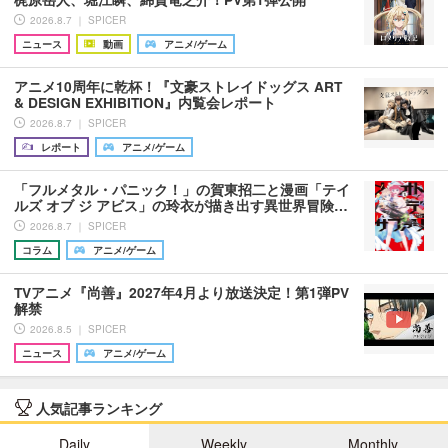
2026.8.7 ｜ SPICER
ニュース
動画
アニメ/ゲーム
アニメ10周年に乾杯！『文豪ストレイドッグス ART
& DESIGN EXHIBITION』内覧会レポート
2026.8.7 ｜ SPICER
レポート
アニメ/ゲーム
「フルメタル・パニック！」の賀東招二と漫画「テイ
ルズ オブ ジ アビス」の玲衣が描き出す異世界冒険…
2026.8.7 ｜ SPICER
コラム
アニメ/ゲーム
TVアニメ『尚善』2027年4月より放送決定！第1弾PV
解禁
2026.8.5 ｜ SPICER
ニュース
アニメ/ゲーム
人気記事ランキング
Daily
Weekly
Monthly