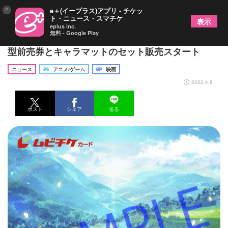
×
e＋(イープラス)アプリ - チケッ
ト・ニュース・スマチケ
表示
eplus inc.
無料 - Google Play
劇場版『からかい上手の高木さん』ムビチケカード
型前売券とキャラマットのセット販売スタート
ニュース
アニメ/ゲーム
映画
2022.4.8
ポスト
シェア
送る