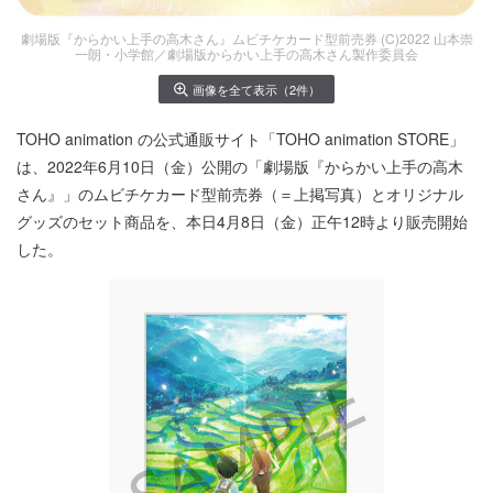
劇場版『からかい上手の高木さん』ムビチケカード型前売券 (C)2022 山本崇
一朗・小学館／劇場版からかい上手の高木さん製作委員会
画像を全て表示（2件）
TOHO animation の公式通販サイト「TOHO animation STORE」
は、2022年6月10日（金）公開の「劇場版『からかい上手の高木
さん』」のムビチケカード型前売券（＝上掲写真）とオリジナル
グッズのセット商品を、本日4月8日（金）正午12時より販売開始
した。