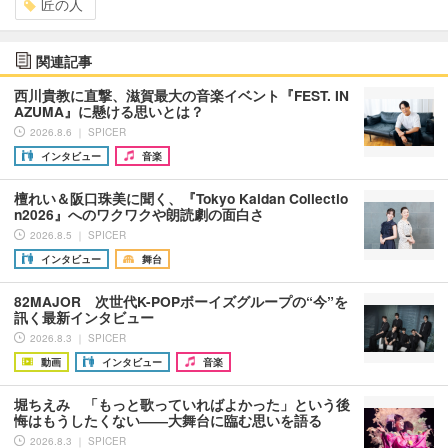
匠の人
関連記事
西川貴教に直撃、滋賀最大の音楽イベント『FEST. IN
AZUMA』に懸ける思いとは？
2026.8.6 ｜ SPICER
インタビュー
音楽
檀れい＆阪口珠美に聞く、『Tokyo Kaidan Collectio
n2026』へのワクワクや朗読劇の面白さ
2026.8.5 ｜ SPICER
インタビュー
舞台
82MAJOR 次世代K-POPボーイズグループの“今”を
訊く最新インタビュー
2026.8.3 ｜ SPICER
動画
インタビュー
音楽
堀ちえみ 「もっと歌っていればよかった」という後
悔はもうしたくない――大舞台に臨む思いを語る
2026.8.3 ｜ SPICER