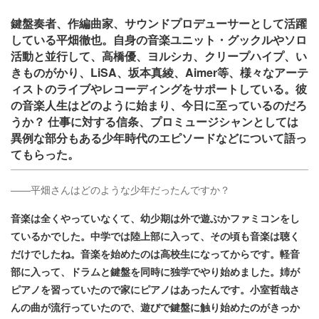
鍵盤奏者、作編曲家、サウンドプロデューサーとして活躍
している平畑徹也。自身の音楽ユニット・グックルやソロ
活動と並行して、高橋優、ヨルシカ、クリープハイプ、い
きものがかり、LiSA、坂本真綾、Aimer等、様々なアーテ
ィストのライブやレコーディングをサポートしている。彼
の音楽人生はどのように始まり、今日に至っているのだろ
うか？ 仕事に対する信条、プロミュージシャンとしては
異例な部分もある少年時代のエピソードなどについて語っ
てもらった。
――平畑さんはどのような少年だったんですか？
音楽は全くやっていなくて、幼少期は外で遊ぶかファミコンをし
ているかでした。中学では陸上部に入って、その頃も音楽は聴く
だけでしたね。音楽を始めたのは高校生になってからです。軽音
部に入って、ドラムと鍵盤を同時に独学でやり始めました。姉が
ピアノを習っていたので家にピアノはあったんです。小室哲哉さ
んの曲が流行っていたので、遊びで鍵盤に触り始めたのがきっか