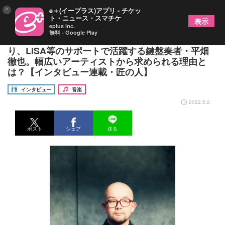
×
e＋(イープラス)アプリ - チケッ
ト・ニュース・スマチケ
表示
eplus inc.
無料 - Google Play
高橋優、ヨルシカ、クリープハイプ、いきものがか
り、LiSA等のサポートで活躍する鍵盤奏者・平畑
徹也。幅広いアーティストから求められる理由と
は？【インタビュー連載・匠の人】
インタビュー
音楽
2022.5.2
ポスト
シェア
送る