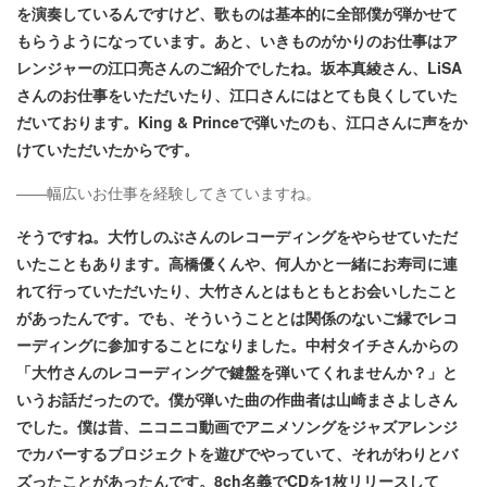
を演奏しているんですけど、歌ものは基本的に全部僕が弾かせて
もらうようになっています。あと、いきものがかりのお仕事はア
レンジャーの江口亮さんのご紹介でしたね。坂本真綾さん、LiSA
さんのお仕事をいただいたり、江口さんにはとても良くしていた
だいております。King & Princeで弾いたのも、江口さんに声をか
けていただいたからです。
――幅広いお仕事を経験してきていますね。
そうですね。大竹しのぶさんのレコーディングをやらせていただ
いたこともあります。高橋優くんや、何人かと一緒にお寿司に連
れて行っていただいたり、大竹さんとはもともとお会いしたこと
があったんです。でも、そういうこととは関係のないご縁でレコ
ーディングに参加することになりました。中村タイチさんからの
「大竹さんのレコーディングで鍵盤を弾いてくれませんか？」と
いうお話だったので。僕が弾いた曲の作曲者は山崎まさよしさん
でした。僕は昔、ニコニコ動画でアニメソングをジャズアレンジ
でカバーするプロジェクトを遊びでやっていて、それがわりとバ
ズったことがあったんです。8ch名義でCDを1枚リリースして