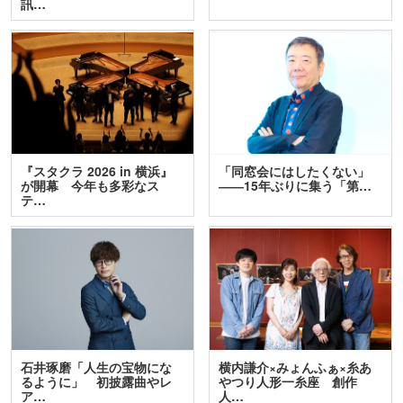
訊…
『スタクラ 2026 in 横浜』
「同窓会にはしたくない」
が開幕 今年も多彩なス
――15年ぶりに集う「第…
テ…
石井琢磨「人生の宝物にな
横内謙介×みょんふぁ×糸あ
るように」 初披露曲やレ
やつり人形一糸座 創作
ア…
人…