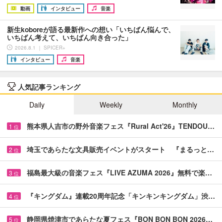
動画
インタビュー
音楽
新生koboreが語る最新作への想い「いちばん悩んで、
いちばん考えて、いちばん向き合った」
2026.8.1 ｜ SPICER+
インタビュー
音楽
人気記事ランキング
Daily
Weekly
Monthly
熊本県人吉市の野外音楽フェス『Rural Act'26』TENDOU…
1
位
埼玉であらたな文具販売イベントがスタート 『まるっと…
2
位
福島最大級の音楽フェス『LIVE AZUMA 2026』無料で楽…
3
位
『キングダム』連載20周年記念「キンキンキングダム」渋…
4
位
静岡県焼津市であらたな夏フェス『BON BON BON 2026…
5
位