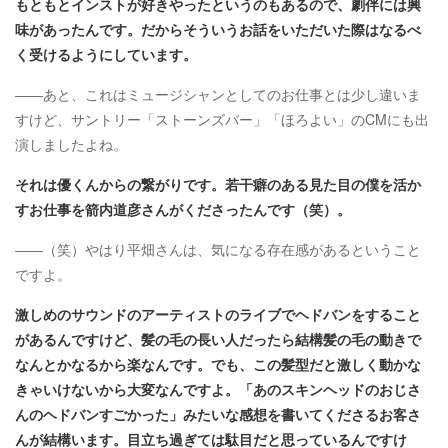
もともとインストが好きやったというのもあるので、劇伴には興
味があったんです。だからそういうお話をいただいた際はなるべ
く受けるようにしています。
――あと、これはミュージシャンとしてのお仕事とは少し違いま
すけど、サントリー「ストーンズバー」「ほろよい」のCMにも出
演しましたよね。
それは優くんからの繋がりです。若干癖のある見た目の僕を活か
すお仕事を箭内道彦さんがくださったんです（笑）。
――（笑）やはり平畑さんは、気になる存在感があるということ
ですよ。
激しめのサウンドのアーティストのライブでヘドバンをすること
があるんですけど、髪の毛の長い人だったら結構髪の毛の動きで
なんとかなるから楽なんです。でも、この髪型だと激しく動かな
きゃいけないから大変なんですよ。「あのスキンヘッドのおじさ
んのヘドバンすごかった」みたいな感想を書いてくださるお客さ
んが結構います。目立ち過ぎては駄目だと思っているんですけ