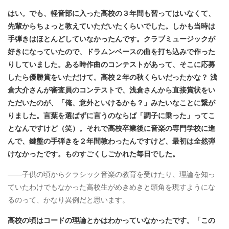
はい。でも、軽音部に入った高校の３年間も習ってはいなくて、
先輩からちょっと教えていただいたくらいでした。しかも当時は
手弾きはほとんどしていなかったんです。クラブミュージックが
好きになっていたので、ドラムンベースの曲を打ち込みで作った
りしていました。ある時作曲のコンテストがあって、そこに応募
したら優勝賞をいただけて。高校２年の秋くらいだったかな？ 浅
倉大介さんが審査員のコンテストで、浅倉さんから直接賞状をい
ただいたのが、「俺、意外といけるかも？」みたいなことに繋が
りました。言葉を選ばずに言うのならば「調子に乗った」ってこ
となんですけど（笑）。それで高校卒業後に音楽の専門学校に進
んで、鍵盤の手弾きを２年間教わったんですけど、最初は全然弾
けなかったです。ものすごくしごかれた毎日でした。
――子供の頃からクラシック音楽の教育を受けたり、理論を知っ
ていたわけでもなかった高校生がめきめきと頭角を現すようにな
るのって、かなり異例だと思います。
高校の頃はコードの理論とかはわかっていなかったです。「この