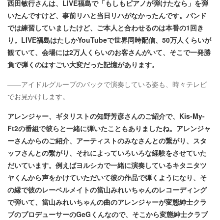
西田敏行さんは、LIVE福島で「もしもピアノが弾けたなら」を弾
いたんですけど、事前リハと当日リハがなかったんです。バンド
では練習していましたけど、ご本人と合わせるのは本番の1回き
り。LIVE福島はたしかYouTubeで世界同時配信、50万人くらいが
観ていて、会場には2万人くらいのお客さんがいて、そこで一発勝
負で弾くのはすごい大変だった記憶があります。
――アイドルグループのバックで演奏している姿も、時々テレビ
でお見かけします。
アレンジャー、ギタリストの知野芳彦さんのご紹介で、Kis-My-
Ft2の番組で彼らと一緒に弾いたこともありましたね。アレンジャ
ーさんからのご紹介、アーティストのみなさんとの繋がり、スタ
ッフさんとの繋がり、それによっていろいろな経験をさせていた
だいています。例えばヨルシカで一緒に演奏しているキタニタツ
ヤくんから声をかけていただいて彼の作品で弾くようになり、そ
の縁で彼のレーベルメイトの當山みれいちゃんのレコーディング
で弾いて、當山みれいちゃんの曲のアレンジャーが変態紳士クラ
ブのプロデューサーのGeGくんなので、そこから変態紳士クラブ