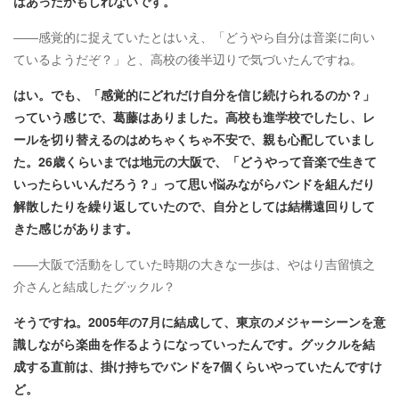
はあったかもしれないです。
――感覚的に捉えていたとはいえ、「どうやら自分は音楽に向い
ているようだぞ？」と、高校の後半辺りで気づいたんですね。
はい。でも、「感覚的にどれだけ自分を信じ続けられるのか？」
っていう感じで、葛藤はありました。高校も進学校でしたし、レ
ールを切り替えるのはめちゃくちゃ不安で、親も心配していまし
た。26歳くらいまでは地元の大阪で、「どうやって音楽で生きて
いったらいいんだろう？」って思い悩みながらバンドを組んだり
解散したりを繰り返していたので、自分としては結構遠回りして
きた感じがあります。
――大阪で活動をしていた時期の大きな一歩は、やはり吉留慎之
介さんと結成したグックル？
そうですね。2005年の7月に結成して、東京のメジャーシーンを意
識しながら楽曲を作るようになっていったんです。グックルを結
成する直前は、掛け持ちでバンドを7個くらいやっていたんですけ
ど。