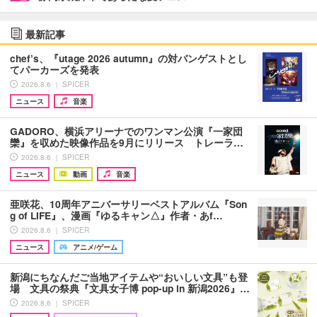
最新記事
chef’s、『utage 2026 autumn』の対バンゲストとし
てパーカーズを発表
2026.8.6 ｜ SPICER
ニュース
音楽
GADORO、横浜アリーナでのワンマン公演『一家団
欒』を収めた映像作品を9月にリリース トレーラ…
2026.8.6 ｜ SPICER
ニュース
動画
音楽
亜咲花、10周年アニバーサリーベストアルバム『Son
g of LIFE』、漫画『ゆるキャン△』作者・あf…
2026.8.6 ｜ SPICER
ニュース
アニメ/ゲーム
新潟にちなんだご当地アイテムや“おいしい文具”も登
場 文具の祭典『文具女子博 pop-up in 新潟2026』…
2026.8.6 ｜ SPICER