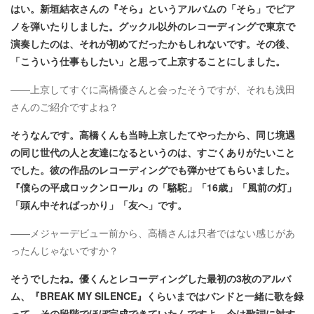
はい。新垣結衣さんの『そら』というアルバムの「そら」でピア
ノを弾いたりしました。グックル以外のレコーディングで東京で
演奏したのは、それが初めてだったかもしれないです。その後、
「こういう仕事もしたい」と思って上京することにしました。
――上京してすぐに高橋優さんと会ったそうですが、それも浅田
さんのご紹介ですよね？
そうなんです。高橋くんも当時上京したてやったから、同じ境遇
の同じ世代の人と友達になるというのは、すごくありがたいこと
でした。彼の作品のレコーディングでも弾かせてもらいました。
『僕らの平成ロックンロール』の「駱駝」「16歳」「風前の灯」
「頭ん中そればっかり」「友へ」です。
――メジャーデビュー前から、高橋さんは只者ではない感じがあ
ったんじゃないですか？
そうでしたね。優くんとレコーディングした最初の3枚のアルバ
ム、『BREAK MY SILENCE』くらいまではバンドと一緒に歌を録
って、その段階でほぼ完成できていたんですよ。今は歌詞に対す