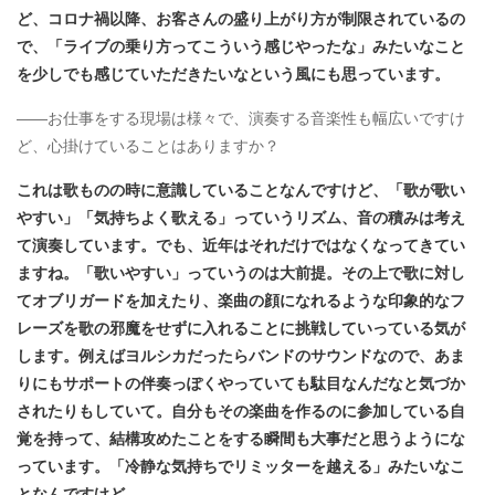
ど、コロナ禍以降、お客さんの盛り上がり方が制限されているの
で、「ライブの乗り方ってこういう感じやったな」みたいなこと
を少しでも感じていただきたいなという風にも思っています。
――お仕事をする現場は様々で、演奏する音楽性も幅広いですけ
ど、心掛けていることはありますか？
これは歌ものの時に意識していることなんですけど、「歌が歌い
やすい」「気持ちよく歌える」っていうリズム、音の積みは考え
て演奏しています。でも、近年はそれだけではなくなってきてい
ますね。「歌いやすい」っていうのは大前提。その上で歌に対し
てオブリガードを加えたり、楽曲の顔になれるような印象的なフ
レーズを歌の邪魔をせずに入れることに挑戦していっている気が
します。例えばヨルシカだったらバンドのサウンドなので、あま
りにもサポートの伴奏っぽくやっていても駄目なんだなと気づか
されたりもしていて。自分もその楽曲を作るのに参加している自
覚を持って、結構攻めたことをする瞬間も大事だと思うようにな
っています。「冷静な気持ちでリミッターを越える」みたいなこ
となんですけど。