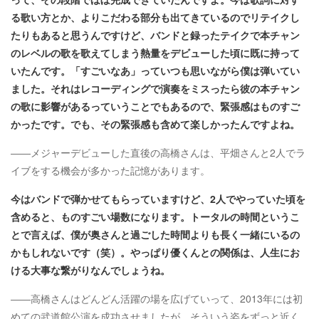
る歌い方とか、よりこだわる部分も出てきているのでリテイクし
たりもあると思うんですけど、バンドと録ったテイクで本チャン
のレベルの歌を歌えてしまう熱量をデビューした頃に既に持って
いたんです。「すごいなあ」っていつも思いながら僕は弾いてい
ました。それはレコーディングで演奏をミスったら彼の本チャン
の歌に影響があるっていうことでもあるので、緊張感はものすご
かったです。でも、その緊張感も含めて楽しかったんですよね。
――メジャーデビューした直後の高橋さんは、平畑さんと2人でラ
イブをする機会が多かった記憶があります。
今はバンドで弾かせてもらっていますけど、2人でやっていた頃を
含めると、ものすごい場数になります。トータルの時間というこ
とで言えば、僕が奥さんと過ごした時間よりも長く一緒にいるの
かもしれないです（笑）。やっぱり優くんとの関係は、人生にお
ける大事な繋がりなんでしょうね。
――高橋さんはどんどん活躍の場を広げていって、2013年には初
めての武道館公演を成功させましたが、そういう姿をずっと近く