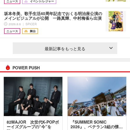
ニュース
イベント/レジャー
坂本冬美、歌手生活40周年記念でおくる明治座公演の
メインビジュアルが公開 一路真輝、中村梅雀ら出演
2026.8.6 ｜ SPICER
ニュース
舞台
最新記事をもっと見る
POWER PUSH
82MAJOR 次世代K-POPボ
『SUMMER SONIC
ーイズグループの“今”を
2026』、ベテラン3組の懐…