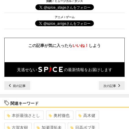
演劇 / ミュージカル / ダンス
アニメ / ゲーム
この記事が気に入ったら
いいね！
しよう
見逃せない
の最新情報をお届けします
前の記事
次の記事
関連キーワード
本折最強さとし
奥村徹也
高木健
古賀友樹
加瀬澤拓未
日高ボブ美