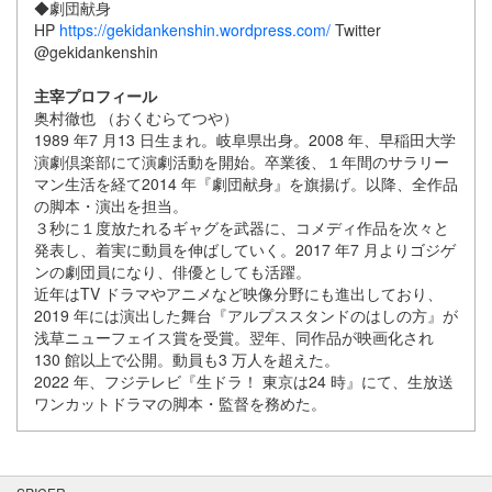
◆劇団献身
HP
https://gekidankenshin.wordpress.com/
Twitter
@gekidankenshin
主宰プロフィール
奥村徹也 （おくむらてつや）
1989 年7 月13 日生まれ。岐阜県出身。2008 年、早稲田大学
演劇倶楽部にて演劇活動を開始。卒業後、１年間のサラリー
マン生活を経て2014 年『劇団献身』を旗揚げ。以降、全作品
の脚本・演出を担当。
３秒に１度放たれるギャグを武器に、コメディ作品を次々と
発表し、着実に動員を伸ばしていく。2017 年7 月よりゴジゲ
ンの劇団員になり、俳優としても活躍。
近年はTV ドラマやアニメなど映像分野にも進出しており、
2019 年には演出した舞台『アルプススタンドのはしの方』が
浅草ニューフェイス賞を受賞。翌年、同作品が映画化され
130 館以上で公開。動員も3 万人を超えた。
2022 年、フジテレビ『生ドラ！ 東京は24 時』にて、生放送
ワンカットドラマの脚本・監督を務めた。