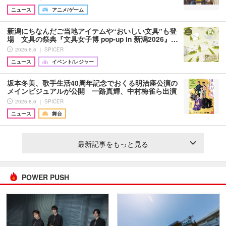
ニュース
アニメ/ゲーム
新潟にちなんだご当地アイテムや“おいしい文具”も登
場 文具の祭典『文具女子博 pop-up in 新潟2026』…
2026.8.6 ｜ SPICER
ニュース
イベント/レジャー
坂本冬美、歌手生活40周年記念でおくる明治座公演の
メインビジュアルが公開 一路真輝、中村梅雀ら出演
2026.8.6 ｜ SPICER
ニュース
舞台
最新記事をもっと見る
POWER PUSH