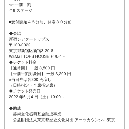
☆･･･前半割
全8 ステージ
■受付開始４５分前、開場３０分前
◆会場
新宿シアタートップス
〒160-0022
東京都新宿区新宿3-20-8
WaMall TOPS HOUSE ビル４F
◆
料金
【通常回】 一般 3,500 円
【☆前半割対象回】 一般 3,200 円
※当日券は各300 円増し
（日時指定・全席指定席）
◆
発売日
2022 年6 月4 日（土）10:00～
◆助成
・芸術文化振興基金助成事業
・公益財団法人東京都歴史文化財団 アーツカウンシル東京