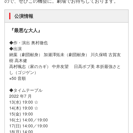
ので、ぜひこの機会に。劇場でお待ちしております。
公演情報
『最悪な大人』
◆作・演出 奥村徹也
◆出演
納葉（劇団献身） 加瀬澤拓未（劇団献身） 川久保晴 古賀友
樹 高木健
高村颯志（家のカギ） 中井友望 日高ボブ美 本折最強さと
し（ゴジゲン）
※50 音順
◆タイムテーブル
2022 年7 月
13(水) 19:00 ☆
14(木) 19:00 ☆
15(金) 19:00
16(土) 14:00／19:00
17(日) 14:00／19:00
18(月) 14:00