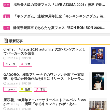
福島最大級の音楽フェス『LIVE AZUMA 2026』無料で楽…
3
位
『キングダム』連載20周年記念「キンキンキングダム」渋…
4
位
静岡県焼津市であらたな夏フェス『BON BON BON 2026…
5
位
最新記事
chef’s、『utage 2026 autumn』の対バンゲストとし
てパーカーズを発表
2026.8.6 ｜ SPICER
ニュース
音楽
GADORO、横浜アリーナでのワンマン公演『一家団
欒』を収めた映像作品を9月にリリース トレーラ…
2026.8.6 ｜ SPICER
ニュース
動画
音楽
亜咲花、10周年アニバーサリーベストアルバム『Son
g of LIFE』、漫画『ゆるキャン△』作者・あf…
2026.8.6 ｜ SPICER