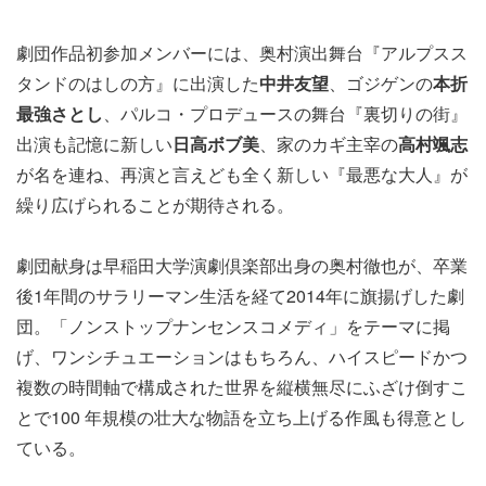
劇団作品初参加メンバーには、奥村演出舞台『アルプスス
タンドのはしの方』に出演した
中井友望
、ゴジゲンの
本折
最強さとし
、パルコ・プロデュースの舞台『裏切りの街』
出演も記憶に新しい
日高ボブ美
、家のカギ主宰の
高村颯志
が名を連ね、再演と言えども全く新しい『最悪な大人』が
繰り広げられることが期待される。
劇団献身は早稲田大学演劇倶楽部出身の奥村徹也が、卒業
後1年間のサラリーマン生活を経て2014年に旗揚げした劇
団。「ノンストップナンセンスコメディ」をテーマに掲
げ、ワンシチュエーションはもちろん、ハイスピードかつ
複数の時間軸で構成された世界を縦横無尽にふざけ倒すこ
とで100 年規模の壮大な物語を立ち上げる作風も得意とし
ている。