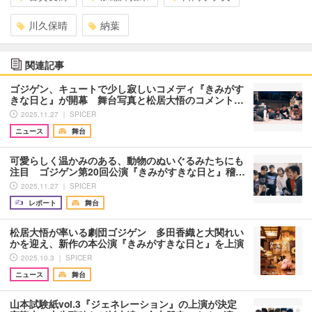
川久保晴
納葉
関連記事
ゴジゲン、キュートで少し寂しいコメディ『きみがす
きな日と』が開幕 舞台写真と松居大悟のコメント…
2025.11.27 ｜ SPICER
ニュース
舞台
可愛らしく温かみのある、動物のぬいぐるみたちにも
注目 ゴジゲン第20回公演『きみがすきな日と』稽…
2025.11.27 ｜ SPICER
レポート
舞台
松居大悟が率いる劇団ゴジゲン 多田香織と大関れい
かを迎え、新作の本公演『きみがすきな日と』を上演
2025.10.3 ｜ SPICER
ニュース
舞台
山本試験紙vol.3『ジェネレーション』の上演が決定