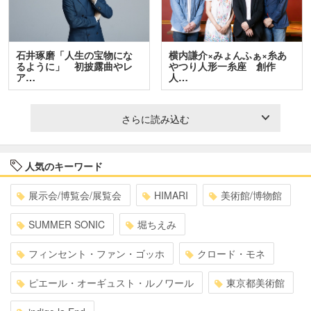
石井琢磨「人生の宝物にな
横内謙介×みょんふぁ×糸あ
るように」 初披露曲やレ
やつり人形一糸座 創作
ア…
人…
さらに読み込む
人気のキーワード
展示会/博覧会/展覧会
HIMARI
美術館/博物館
SUMMER SONIC
堀ちえみ
フィンセント・ファン・ゴッホ
クロード・モネ
ピエール・オーギュスト・ルノワール
東京都美術館