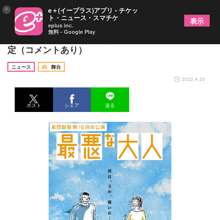
×
e＋(イープラス)アプリ - チケッ
ト・ニュース・スマチケ
表示
eplus inc.
無料 - Google Play
劇団献身、代表作『最悪な大人』6年ぶりに再演決
定（コメントあり）
ニュース
舞台
2022.4.20
ポスト
シェア
送る