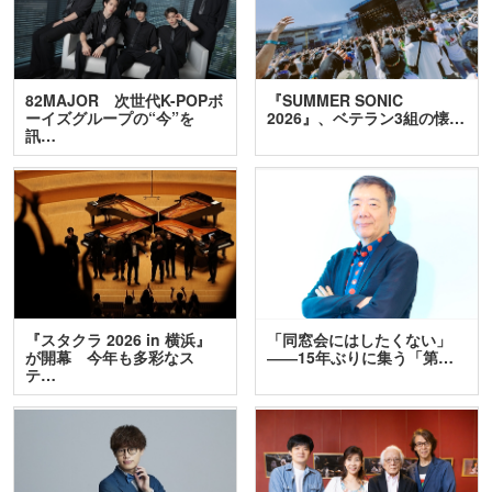
82MAJOR 次世代K-POPボ
『SUMMER SONIC
ーイズグループの“今”を
2026』、ベテラン3組の懐…
訊…
『スタクラ 2026 in 横浜』
「同窓会にはしたくない」
が開幕 今年も多彩なス
――15年ぶりに集う「第…
テ…