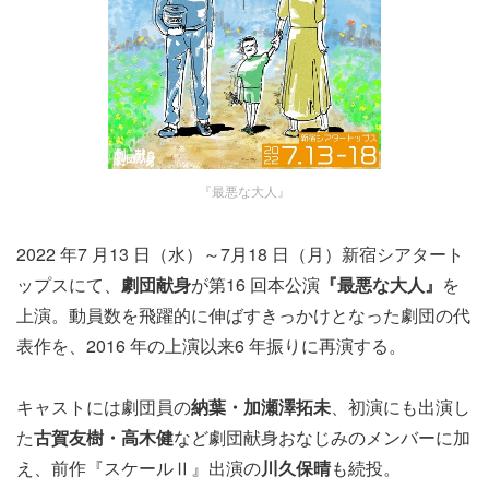
『最悪な大人』
2022 年7 月13 日（水）～7月18 日（月）新宿シアタート
ップスにて、
劇団献身
が第16 回本公演
『最悪な大人』
を
上演。動員数を飛躍的に伸ばすきっかけとなった劇団の代
表作を、2016 年の上演以来6 年振りに再演する。
キャストには劇団員の
納葉・加瀬澤拓未
、初演にも出演し
た
古賀友樹・高木健
など劇団献身おなじみのメンバーに加
え、前作『スケールⅡ』出演の
川久保晴
も続投。