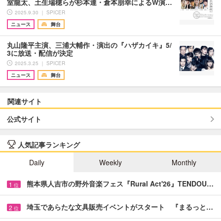
室龍太、土生瑞穂らが杉本達・倉本朋幸によるW演…
2025.9.30 ｜ SPICER
ニュース
舞台
丸山隆平主演、三浦大輔作・演出の『ハザカイキ』5/
3に放送・配信が決定
2025.3.25 ｜ SPICER
ニュース
舞台
関連サイト
公式サイト
人気記事ランキング
Daily
Weekly
Monthly
熊本県人吉市の野外音楽フェス『Rural Act'26』TENDOU…
1
位
埼玉であらたな文具販売イベントがスタート 『まるっと…
2
位