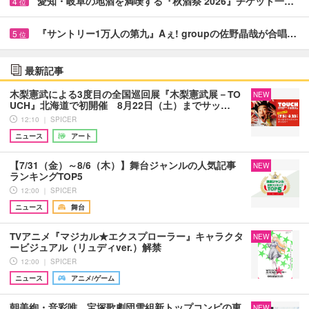
愛知・岐阜の地酒を満喫する『秋酒祭 2026』チケット一…
4
位
『サントリー1万人の第九』Aぇ! groupの佐野晶哉が合唱…
5
位
最新記事
木梨憲武による3度目の全国巡回展『木梨憲武展－TO
NEW
UCH』北海道で初開催 8月22日（土）までサッ…
12:10 ｜ SPICER
ニュース
アート
【7/31（金）～8/6（木）】舞台ジャンルの人気記事
NEW
ランキングTOP5
12:00 ｜ SPICER
ニュース
舞台
TVアニメ『マジカル★エクスプローラー』キャラクタ
NEW
ービジュアル（リュディver.）解禁
12:00 ｜ SPICER
ニュース
アニメ/ゲーム
朝美絢・音彩唯、宝塚歌劇団雪組新トップコンビの東
NEW