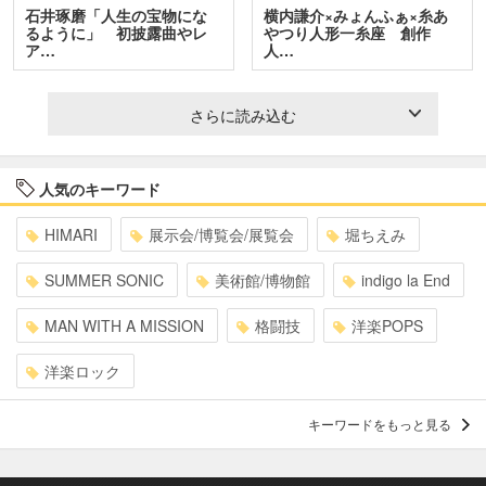
石井琢磨「人生の宝物にな
横内謙介×みょんふぁ×糸あ
るように」 初披露曲やレ
やつり人形一糸座 創作
ア…
人…
さらに読み込む
人気のキーワード
HIMARI
展示会/博覧会/展覧会
堀ちえみ
SUMMER SONIC
美術館/博物館
indigo la End
MAN WITH A MISSION
格闘技
洋楽POPS
洋楽ロック
キーワードをもっと見る