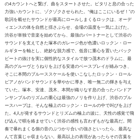
の4カウントへと繋げ、曲をスタートさせた。ピタリと息の合った
力強いカウントに、ゾクゾクさせられた。“俺はここにいるぜ！”の
歌詞を載せたサウンドが最高にロールしまくるロックは、オーデ
ィエンスの体を自然と揺さぶらせ、会場の温度を一気に上げた。
渋谷が単独で音楽を始めてから、最強のパートナーとして渋谷の
サウンドを支えてきた塚本のガレージ色が色濃いロックン・ロー
ルギターを軸とし、絶妙な脱力感で、低音に重心を置いたバック
ビートの抜けを実に個性的なスタイルで放つ茂木のドラムに、最
高のグルーヴとうねりを上げる安達のベースプレイが絡みつき、
そこに本間のブルーススケールを使いこなしたロックン・ロール
ピアノがバンドサウンドを華やかに導き、唯一無二の輝きを与え
ていた。塚本、安達、茂木、本間が織りなす息の合ったバンドア
ンサンブルのリズムの重心は最強のノリを作り上げ、渋谷のブル
ースハープは、そんな極上のロックン・ロールの中で叫びを上げ
た。4人が発するサウンドとリズムの極上の波に、天性の感覚で飛
び込んで唄を絡ませていく渋谷の感性も言わずもがな最高だ。間
奏で暴れまくる個の音のぶつかり合いの強さといったら、最高な
んて言葉じゃ収まらない。最高以上の表現があったらその言葉を