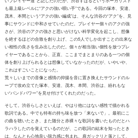
いプレイヤー達”と記したのだが、渋谷すばるというボーカリスト
も最上級レベルに“アクの強い唄い手”である。今回の塚本、安達、
茂木、本間という“アクの強い編成”は、そんな渋谷の“アク”を、見
事にサウンドに中和させていたのだ。プレイヤー個々のアクの強
さが、渋谷のアクの強さと思いがけない科学変化を起こし、想像
を絶するほどの合致を創り上げ、この5人でしか出すことの出来な
い相性の良さを生み出したのだ。個々が相当強い個性を放つプレ
イヤーであることから、正直、ここまでまとまりのある一つの個
体を創り上げられるとは想像していなかったのだが、いやいや、
これはすごいことになった。
荒々しいまでの音像と感情の抑揚を音に置き換えたサウンドのル
ープで攻め立てた塚本、安達、茂木、本間、渋谷は、紛れもな
い“バンドパワー”を見せ付けてくれたのだった。
そして。渋谷らしさといえば、やはり他にはない感性で描かれる
歌詞である。中でも特有の持ち味を放つ「来ないで」。最初にこ
の曲を聴いたとき、また随分と赤裸々な歌詞を書いたものだとハ
ラハラしたのを覚えているのだが、この歌詞の結末を知ったとき
は、なんとも心地良い脱力感に包まれ、肩ガックリと落として、