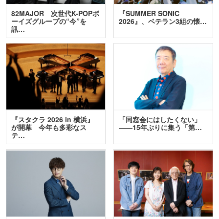
82MAJOR 次世代K-POPボ
『SUMMER SONIC
ーイズグループの“今”を
2026』、ベテラン3組の懐…
訊…
『スタクラ 2026 in 横浜』
「同窓会にはしたくない」
が開幕 今年も多彩なス
――15年ぶりに集う「第…
テ…