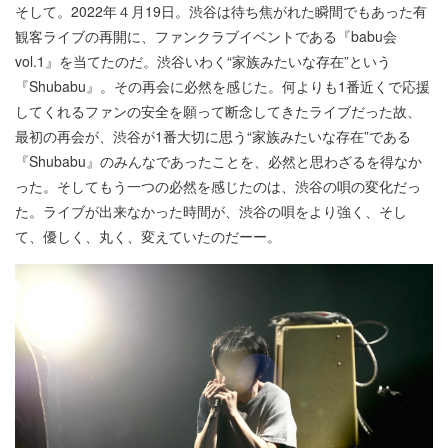
そして。2022年４月19日。渋谷は待ち焦がれた瞬間でもあった有
観客ライブの再開に、ファンクラブイベントである『babu会
vol.1』を当てたのだ。渋谷いわく“家族みたいな存在”という
『Shubabu』。その再会に必然を感じた。何よりも1番近くで応援
してくれるファンの安全を願って断念してきたライブだった故、
最初の再会が、渋谷が1番大切に思う“家族みたいな存在”である
『Shubabu』のみんなであったことを、必然と思わざるを得なか
った。そしてもう一つの必然を感じたのは、渋谷の唄の変化だっ
た。ライブが出来なかった時間が、渋谷の唄をより強く、そし
て、優しく、丸く、変えていたのだーー。