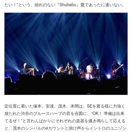
たい！”という、紛れのない『Shubabu』愛であったに違いない。
定位置に着いた塚本、安達、茂木、本間は、SEを遮る様に力強く
放たれた渋谷のブルースハープの音を合図に、“OK！ 準備は出来
てるぜ！”と言わんばかりにそれぞれの楽器を掻き鳴らして応える
と、茂木のシンバルの4カウントと掛け声からイントロのユニゾン