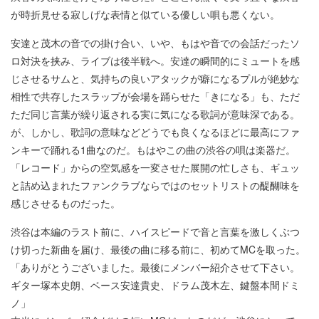
が時折見せる寂しげな表情と似ている優しい唄も悪くない。
安達と茂木の音での掛け合い、いや、もはや音での会話だったソ
ロ対決を挟み、ライブは後半戦へ。安達の瞬間的にミュートを感
じさせるサムと、気持ちの良いアタックが癖になるプルが絶妙な
相性で共存したスラップが会場を踊らせた「きになる」も、ただ
ただ同じ言葉が繰り返される実に気になる歌詞が意味深である。
が、しかし、歌詞の意味などどうでも良くなるほどに最高にファ
ンキーで踊れる1曲なのだ。もはやこの曲の渋谷の唄は楽器だ。
「レコード」からの空気感を一変させた展開の忙しさも、ギュッ
と詰め込まれたファンクラブならではのセットリストの醍醐味を
感じさせるものだった。
渋谷は本編のラスト前に、ハイスピードで音と言葉を激しくぶつ
け切った新曲を届け、最後の曲に移る前に、初めてMCを取った。
「ありがとうございました。最後にメンバー紹介させて下さい。
ギター塚本史朗、ベース安達貴史、ドラム茂木左、鍵盤本間ドミ
ノ」