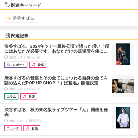
関連キーワード
渋谷すばる
関連記事
渋谷すばる、2024年ツアー最終公演で語った想い「僕
にはあなたが必要です。あなただけの居場所を俺に…
2025.1.9 ｜ SPICER+
レポート
音楽
渋谷すばるの音楽とその全てにまつわる自身の全てを
詰め込んだPOP UP SHOP『すば基地』開催決定
2023.7.6 ｜ SPICER
コラム
音楽
渋谷すばる、秋の東名阪ライブツアー『ん』開催を発
表
2023.5.31 ｜ SPICER
ニュース
音楽