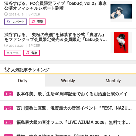
渋谷すばる、FC会員限定ライブ『babu会 vol.2』東京
公演オフィシャルレポート到着
2023.4.19 ｜ SPICER
レポート
音楽
渋谷すばる、“究極の裏側”を解禁する公式『裏ぼん』
をファンクラブ会員限定発売＆会員限定『babu会 v…
2023.2.20 ｜ SPICER
ニュース
音楽
人気記事ランキング
Daily
Weekly
Monthly
坂本冬美、歌手生活40周年記念でおくる明治座公演のメイ…
1
位
西川貴教に直撃、滋賀最大の音楽イベント『FEST. INAZU…
2
位
福島最大級の音楽フェス『LIVE AZUMA 2026』無料で楽…
3
位