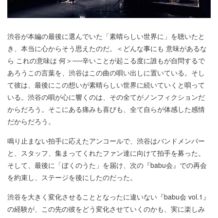
渋谷が本編の最後に選んでいた「素晴らしい世界に」を聴いたと
き、本当に心からそう思えたのだ。＜どんな事にも 意味があるな
ら これの意味は 何＞──辛いことが起こる度に誰もが自問するで
あろうこの言葉を、渋谷はこの曲の唄い出しに置いている。そし
て彼は、最後にこの想いが素晴らしい世界に続いていくと唄って
いる。渋谷の唄が心に響くのは、その全てがノンフィクションだ
からだろう。そこにある痛みも喜びも、全て自らが体感した感情
だからだろう。
鳴り止まない拍手に応えたアンコールで、渋谷はバンドメンバー
と、スタッフ、集まってくれたファン達に向けて拍手を募った。
そして、最後に「ぼくのうた」を届け、次の『babu会』での再会
を約束し、ステージを後にしたのだった。
渋谷を大きく変化させることとなったに違いない『babu会 vol.1』
の経験が、この先の彼をどう変化させていくのかも、実に楽しみ