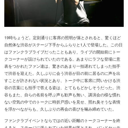
19時ちょうど。定刻通りに客席の照明が落とされると、驚くほど
自然体な渋谷がステージ下手からふらりと1人で登場した。この日
はファンクラブライブだったこともあり、ライブの開始前にトー
クコーナーが設けられていたのである。あまりにラフな登場に意
表をつかれたファン達は、驚きのあまり一拍遅れてしまった拍手
で渋谷を迎えた。久しぶりに会う渋谷が目の前に居るのに声を出
すことが許されない状況とあり、トーク中に客席に問いかける渋
谷の言葉にも拍手で答える姿は、とてももどかしそうだった。渋
谷もまた、自らの名前を呼ぶ声も歓声も無い、講演会の様な慣れ
ない空気の中でのトークに時折戸惑いを見せ、照れ臭そうな表情
を浮かべながらも、久しぶりの再会の喜びを噛み締めていた。
ファンクラブイベントならではの近い距離のトークコーナーを終
えると、ステージに張られていた紗幕が落とされ、バンドセッテ