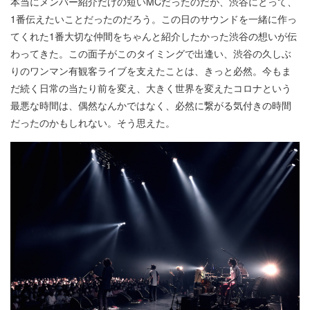
本当にメンバー紹介だけの短いMCだったのだが、渋谷にとって、
1番伝えたいことだったのだろう。この日のサウンドを一緒に作っ
てくれた1番大切な仲間をちゃんと紹介したかった渋谷の想いが伝
わってきた。この面子がこのタイミングで出逢い、渋谷の久しぶ
りのワンマン有観客ライブを支えたことは、きっと必然。今もま
だ続く日常の当たり前を変え、大きく世界を変えたコロナという
最悪な時間は、偶然なんかではなく、必然に繋がる気付きの時間
だったのかもしれない。そう思えた。