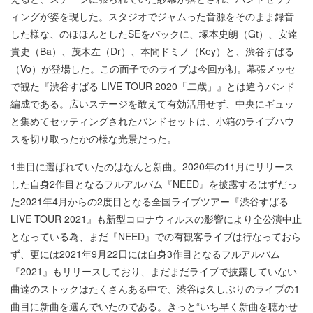
ィングが姿を現した。スタジオでジャムった音源をそのまま録音
した様な、のほほんとしたSEをバックに、塚本史朗（Gt）、安達
貴史（Ba）、茂木左（Dr）、本間ドミノ（Key）と、渋谷すばる
（Vo）が登場した。この面子でのライブは今回が初。幕張メッセ
で観た『渋谷すばる LIVE TOUR 2020「二歳」』とは違うバンド
編成である。広いステージを敢えて有効活用せず、中央にギュッ
と集めてセッティングされたバンドセットは、小箱のライブハウ
スを切り取ったかの様な光景だった。
1曲目に選ばれていたのはなんと新曲。2020年の11月にリリース
した自身2作目となるフルアルバム『NEED』を披露するはずだっ
た2021年4月からの2度目となる全国ライブツアー『渋谷すばる
LIVE TOUR 2021』も新型コロナウィルスの影響により全公演中止
となっている為、まだ『NEED』での有観客ライブは行なっておら
ず、更には2021年9月22日には自身3作目となるフルアルバム
『2021』もリリースしており、まだまだライブで披露していない
曲達のストックはたくさんある中で、渋谷は久しぶりのライブの1
曲目に新曲を選んでいたのである。きっと“いち早く新曲を聴かせ