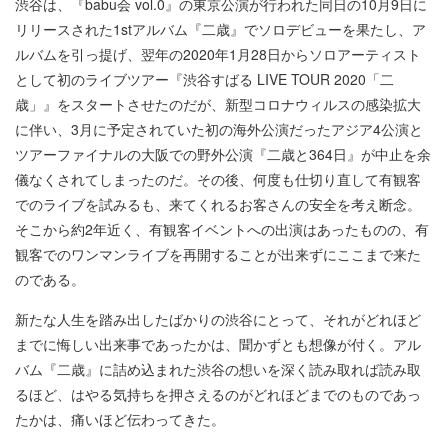
渋谷は、『babu会 vol.0』の東京公演が行われた同日の10月9日に
リリースされた1stアルバム『二歳』でソロデビューを果たし、ア
ルバムを引っ提げ、翌年の2020年1月28日からソロアーティスト
として初のライブツアー『渋谷すばる LIVE TOUR 2020「二
歳」』をスタートさせたのだが、新型コロナウィルスの感染拡大
に伴い、3月に予定されていた初の海外公演だったアジア4公演と
ツアーファイナルの大阪での野外公演『二歳と364日』が中止を余
儀なくされてしまったのだ。その後、何度も仕切り直して有観客
でのライブを試みるも、来てくれるお客さんの安全を考え断念。
そこから約2年近く、有観客イベントへの出演はあったものの、有
観客でのワンマンライブを再開することが出来ずにここまで来た
のである。
新たな人生を踏み出したばかりの渋谷にとって、それがどれほど
までに悔しい出来事であったかは、聞かずとも想像が付く。アル
バム『二歳』に詰め込まれた渋谷の想いを深く読み取れば読み取
るほど、はやる気持ちを押さえるのがどれほどまでのものであっ
たかは、痛いほど伝わってきた。