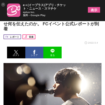
×
e＋(イープラス)アプリ - チケッ
ト・ニュース・スマチケ
表示
eplus inc.
無料 - Google Play
渋谷すばるは2年ぶり有観客ライブでどんな姿を見
せ何を伝えたのか。 FCイベント公式レポートが到
着
レポート
音楽
2022.5.4
ポスト
シェア
送る