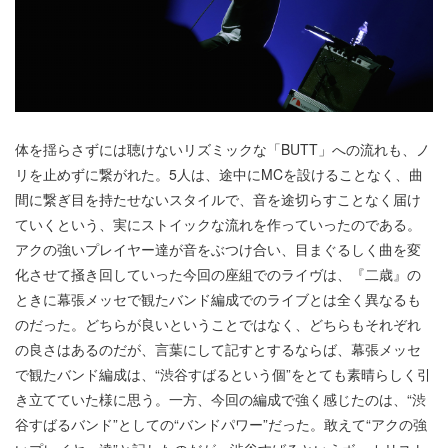
体を揺らさずには聴けないリズミックな「BUTT」への流れも、ノ
リを止めずに繋がれた。5人は、途中にMCを設けることなく、曲
間に繋ぎ目を持たせないスタイルで、音を途切らすことなく届け
ていくという、実にストイックな流れを作っていったのである。
アクの強いプレイヤー達が音をぶつけ合い、目まぐるしく曲を変
化させて掻き回していった今回の座組でのライヴは、『二歳』の
ときに幕張メッセで観たバンド編成でのライブとは全く異なるも
のだった。どちらが良いということではなく、どちらもそれぞれ
の良さはあるのだが、言葉にして記すとするならば、幕張メッセ
で観たバンド編成は、“渋谷すばるという個”をとても素晴らしく引
き立てていた様に思う。一方、今回の編成で強く感じたのは、“渋
谷すばるバンド”としての“バンドパワー”だった。敢えて“アクの強