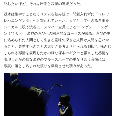
記したいほど、それは圧巻と高揚の連続だった。
茂木は絶やすことなくリズムを刻み続け、間髪入れずに「ワレワ
レハニンゲンダ」へと繋がれていった。人間として生きる自由を
シニカルに唄う渋谷に、メンバー全員による“ニンゲン！ ニンゲ
ン！”という、渋谷の叫びへの同意的なコーラスが載る。叫びの中
に込められた人間として生きる意味の深さと人間が人間を思いや
ること、尊重すべきことの大切さを考えさせられる1曲だ。掻きむ
しられる感情を表現したかの様な塚本のギターと鬱血した感情を
表現したかの様な渋谷のブルースハープの重なり合う音像には、
歌詞に落とし込まれた憤りを爆発させた凄みがあった。