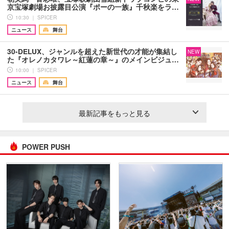
京宝塚劇場お披露目公演『ポーの一族』千秋楽をラ…
10:30 ｜ SPICER
ニュース
舞台
30-DELUX、ジャンルを超えた新世代の才能が集結し
NEW
た『オレノカタワレ～紅蓮の章～』のメインビジュ…
10:00 ｜ SPICER
ニュース
舞台
最新記事をもっと見る
POWER PUSH