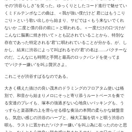
その“渋谷らしさ”を笑った。ゆっくりとしたコード進行で魅せてい
くミドルテンポなこの曲は、＜我が強い僕だけど 君にはもうこり
ごり＞という歌い出しから始まり、サビでは＜もう来ないでくれ
ないか 二度と僕の目の前に＞と唄われる。＜一度だけの口づけが
こんなに脳裏に焼き付いて＞とも記されていることから、特別な
存在であった特定される“君”に唄われていることが分かる。が、し
かし、結末に渋谷によって叫ばれるその“君”の名は……パクチーな
のだ。こんなにも時間と手間と最高のロックバンドを使ってま
で“パクチー嫌い”を叫ぶ贅沢さよ。
これこそが渋谷すばるなのである。
大きく構えた抜けの良い茂木のドラミングのフロアタム使いは格
別で、和音から始まりメロにそっと寄り添うルートベースを奏で
る安達のプレイも、塚本の強過ぎない心地良いバッキングも、う
っすらと楽器隊の上を滑らせる様な奏法の本間の柔らかな鍵盤音
も、気怠い感じの渋谷のハープと、極大工脳を切々と唄う渋谷の
唄も、ラストに置かれた“パクチー嫌い”を叫ぶ為に在ったのかと思
うと、なんとも心地良い脱力感に包まれるのだ。この日の「パク