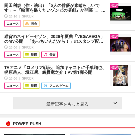
岡田利規（作・演出）「5人の俳優が素晴らしいで
NEW
す」～『映画を撮りたいゾンビの演劇』が開幕し、…
20:30 ｜ SPICER
ニュース
舞台
猫背のネイビーセゾン、2026年夏曲「VEGAVEGA」
NEW
のMV公開 「あっちいんだから！」のスタンプ配…
20:00 ｜ SPICER
ニュース
動画
音楽
TVアニメ『ロメリア戦記』追加キャストに千葉翔也、
NEW
梶原岳人、堀江瞬、綿貫竜之介！PV第1弾公開
20:00 ｜ SPICER
ニュース
動画
アニメ/ゲーム
最新記事をもっと見る
POWER PUSH