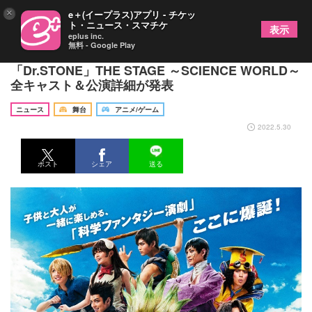
×
e＋(イープラス)アプリ - チケッ
ト・ニュース・スマチケ
表示
eplus inc.
無料 - Google Play
木津つばさ、岩城直弥、西葉瑞希らの出演が決定
「Dr.STONE」THE STAGE ～SCIENCE WORLD～
全キャスト＆公演詳細が発表
ニュース
舞台
アニメ/ゲーム
2022.5.30
ポスト
シェア
送る