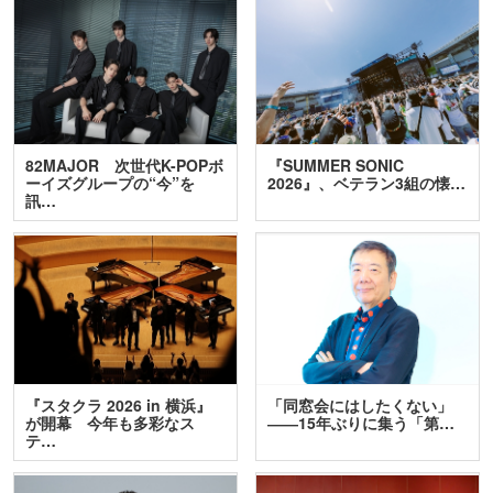
82MAJOR 次世代K-POPボ
『SUMMER SONIC
ーイズグループの“今”を
2026』、ベテラン3組の懐…
訊…
『スタクラ 2026 in 横浜』
「同窓会にはしたくない」
が開幕 今年も多彩なス
――15年ぶりに集う「第…
テ…