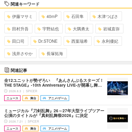
関連キーワード
伊藤マサミ
40mP
石田隼
木津つばさ
田村升吾
宇野結也
大隅勇太
岩城直弥
田口司
Dr.STONE
西葉瑞希
永利優妃
浅井さやか
長塚拓海
関連記事
全12ユニットが勢ぞろい 『あんさんぶるスターズ！
THE STAGE』-10th Anniversary LIVE-が開幕し舞…
2026.8.3 ｜ SPICER
ニュース
舞台
アニメ/ゲーム
ミュージカル『刀剣乱舞』26～27年大型ライブツアー
公演のタイトルが『真剣乱舞祭2026』に決定
2026.7.21 ｜ SPICER
ニュース
舞台
アニメ/ゲーム