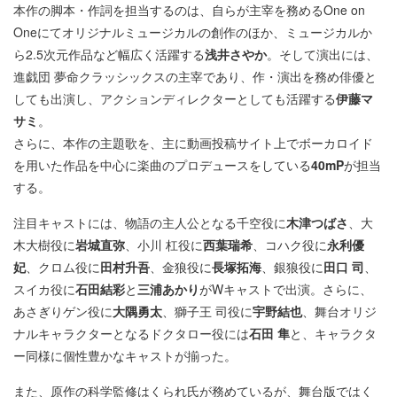
本作の脚本・作詞を担当するのは、自らが主宰を務めるOne on
Oneにてオリジナルミュージカルの創作のほか、ミュージカルか
ら2.5次元作品など幅広く活躍する
浅井さやか
。そして演出には、
進戯団 夢命クラッシックスの主宰であり、作・演出を務め俳優と
しても出演し、アクションディレクターとしても活躍する
伊藤マ
サミ
。
さらに、本作の主題歌を、主に動画投稿サイト上でボーカロイド
を用いた作品を中心に楽曲のプロデュースをしている
40mP
が担当
する。
注目キャストには、物語の主人公となる千空役に
木津つばさ
、大
木大樹役に
岩城直弥
、小川 杠役に
西葉瑞希
、コハク役に
永利優
妃
、クロム役に
田村升吾
、金狼役に
長塚拓海
、銀狼役に
田口 司
、
スイカ役に
石田結彩
と
三浦あかり
がWキャストで出演。さらに、
あさぎりゲン役に
大隅勇太
、獅子王 司役に
宇野結也
、舞台オリジ
ナルキャラクターとなるドクタロー役には
石田 隼
と、キャラクタ
ー同様に個性豊かなキャストが揃った。
また、原作の科学監修はくられ氏が務めているが、舞台版ではく