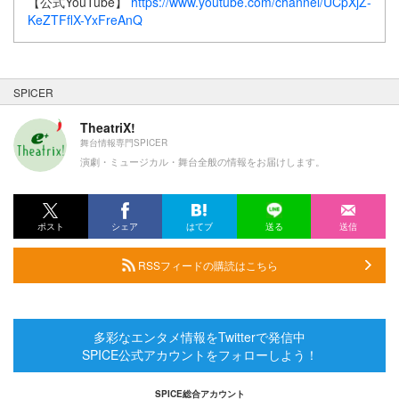
【公式YouTube】
https://www.youtube.com/channel/UCpXjZ-
KeZTFflX-YxFreAnQ
SPICER
TheatriX!
舞台情報専門SPICER
演劇・ミュージカル・舞台全般の情報をお届けします。
ポスト
シェア
はてブ
送る
送信
RSSフィードの購読はこちら
多彩なエンタメ情報をTwitterで発信中
SPICE公式アカウントをフォローしよう！
SPICE総合アカウント