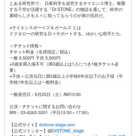
とある研究所で、 日夜科学を追究するサイエンス博士。敬愛
する千空が活躍する『Dr.STONE』の物語を通して、科学の
素晴らしさを人々に知ってもらうのが彼の役目だ。
※サイエンスボーイズ＆ガールズ とは
ドクタローの研究を日々サポートする、ゆかいな助手たち。
＜
情報＞
料金（全席指定／税込）
一般 6,500円 子供 3,500円
※3歳未満入場不可（満3歳以上は1人につき1枚
必
要）
※子供＝公演当日に満3歳以上小学校6年生以下のお子様（中
学校1年生以上は一般料金）
一般発売日：6月25日（土）AM10:00
公演・
に関するお問い合わせ
Mitt：03-6265-3201（平日12:00～17:00）
【公式サイト】
drstone-stage.com
【公式ツイッター】@
DrSTONE_stage