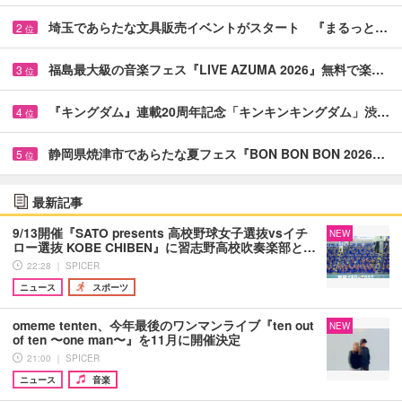
埼玉であらたな文具販売イベントがスタート 『まるっと…
2
位
福島最大級の音楽フェス『LIVE AZUMA 2026』無料で楽…
3
位
『キングダム』連載20周年記念「キンキンキングダム」渋…
4
位
静岡県焼津市であらたな夏フェス『BON BON BON 2026…
5
位
最新記事
9/13開催『SATO presents 高校野球女子選抜vsイチ
NEW
ロー選抜 KOBE CHIBEN』に習志野高校吹奏楽部と…
22:28 ｜ SPICER
ニュース
スポーツ
omeme tenten、今年最後のワンマンライブ『ten out
NEW
of ten 〜one man〜』を11月に開催決定
21:00 ｜ SPICER
ニュース
音楽