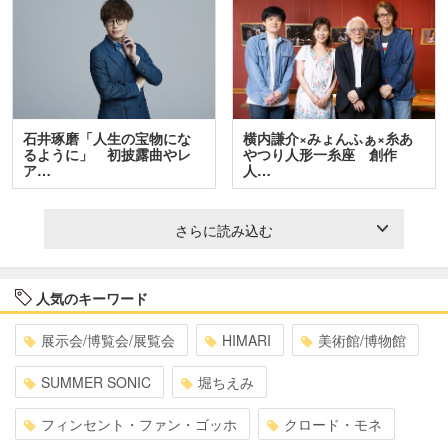
石井琢磨「人生の宝物にな
横内謙介×みょんふぁ×糸あ
るように」 初披露曲やレ
やつり人形一糸座 創作
ア…
人…
さらに読み込む
人気のキーワード
展示会/博覧会/展覧会
HIMARI
美術館/博物館
SUMMER SONIC
堀ちえみ
フィンセント・ファン・ゴッホ
クロード・モネ