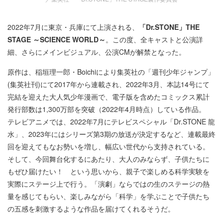
2022年7月に東京・兵庫にて上演される、
「Dr.STONE」THE
STAGE ～SCIENCE WORLD～
。この度、全キャストと公演詳
細、さらにメインビジュアル、公演CMが解禁となった。
原作は、稲垣理一郎・Boichiにより集英社の「週刊少年ジャンプ」
(集英社刊)にて2017年から連載され、2022年3月、本誌14号にて
完結を迎えた大人気少年漫画で、電子版を含めたコミックス累計
発行部数は1,300万部を突破（2022年4月時点）している作品。
テレビアニメでは、2022年7月にテレビスペシャル「Dr.STONE 龍
水」、2023年にはシリーズ第3期の放送が決定するなど、連載最終
回を迎えてもなお勢いを増し、幅広い世代から支持されている。
そして、今回舞台化するにあたり、大人のみならず、子供たちに
もぜひ届けたい！ という思いから、親子で楽しめる科学実験を
実際にステージ上で行う。「演劇」ならではの生のステージの熱
量を感じてもらい、楽しみながら「科学」を学ぶことで子供たち
の五感を刺激するような作品を届けてくれるそうだ。