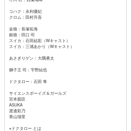
コハク：永利優妃
クロム：田村升吾
金狼：長塚拓海
銀狼：田口 司
スイカ：石田結彩（Wキャスト）
スイカ：三浦あかり（Wキャスト）
あさぎりゲン：大隅勇太
獅子王 司：宇野結也
ドクタロー：石田 隼
サイエンスボーイズ＆ガールズ
宮本親臣
ASUKA
渡邊彩乃
青山瑠里
※ドクタロー とは