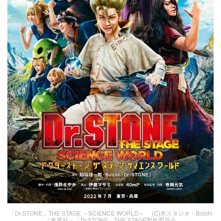
「Dr.STONE」THE STAGE ～SCIENCE WORLD～ (C)米スタジオ・Boichi
／集英社・「Dr.STONE」THE STAGE製作委員会