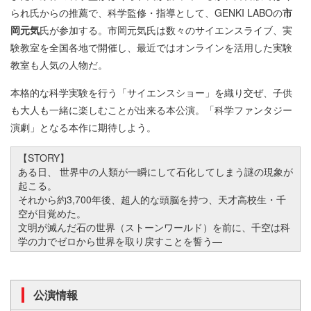
られ氏からの推薦で、科学監修・指導として、GENKI LABOの
市
岡元気
氏が参加する。市岡元気氏は数々のサイエンスライブ、実
験教室を全国各地で開催し、最近ではオンラインを活用した実験
教室も人気の人物だ。
本格的な科学実験を行う「サイエンスショー」を織り交ぜ、子供
も大人も一緒に楽しむことが出来る本公演。「科学ファンタジー
演劇」となる本作に期待しよう。
【STORY】
ある日、 世界中の人類が一瞬にして石化してしまう謎の現象が
起こる。
それから約3,700年後、超人的な頭脳を持つ、天才高校生・千
空が目覚めた。
文明が滅んだ石の世界（ストーンワールド）を前に、千空は科
学の力でゼロから世界を取り戻すことを誓う―
公演情報