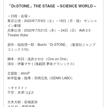
「Dr.STONE」THE STAGE ～SCIENCE WORLD～
＜日程・会場＞
東京公演：2022年7月9日（土）～18日（月・祝） サンシャ
イン劇場
兵庫公演：2022年7月21日（木）～24日（日） AiiA 2.5
Theater Kobe
原作：稲垣理一郎・Boichi「Dr.STONE」（集英社ジャンプ
コミックス刊）
脚本・作詞：浅井さやか（One on One）
演出：伊藤マサミ(進戯団 夢命クラシックス)
主題歌：40mP
科学監修・指導：市岡元気（GENKI LABO）
＜キャスト＞
千空：木津つばさ
大木大樹：岩城直弥
小川 杠：西葉瑞希