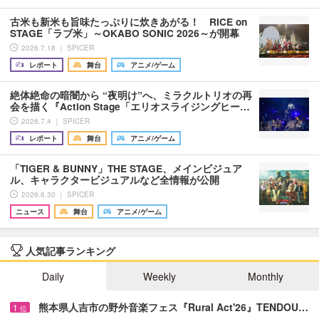
古米も新米も旨味たっぷりに炊きあがる！ RICE on
STAGE「ラブ米」～OKABO SONIC 2026～が開幕
2026.7.18 ｜ SPICER
レポート
舞台
アニメ/ゲーム
絶体絶命の暗闇から “夜明け”へ、ミラクルトリオの再
会を描く『Action Stage「エリオスライジングヒー…
2026.7.4 ｜ SPICER
レポート
舞台
アニメ/ゲーム
「TIGER & BUNNY」THE STAGE、メインビジュア
ル、キャラクタービジュアルなど全情報が公開
2026.6.30 ｜ SPICER
ニュース
舞台
アニメ/ゲーム
人気記事ランキング
Daily
Weekly
Monthly
熊本県人吉市の野外音楽フェス『Rural Act'26』TENDOU…
1
位