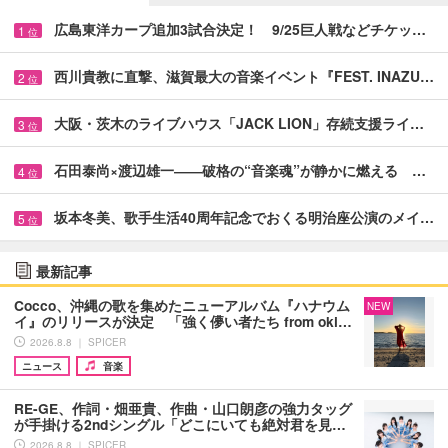
広島東洋カープ追加3試合決定！ 9/25巨人戦などチケッ…
1
位
西川貴教に直撃、滋賀最大の音楽イベント『FEST. INAZU…
2
位
大阪・茨木のライブハウス「JACK LION」存続支援ライ…
3
位
石田泰尚×渡辺雄一――破格の“音楽魂”が静かに燃える …
4
位
坂本冬美、歌手生活40周年記念でおくる明治座公演のメイ…
5
位
最新記事
Cocco、沖縄の歌を集めたニューアルバム『ハナウム
NEW
イ』のリリースが決定 「強く儚い者たち from oki…
2026.8.8 ｜ SPICER
ニュース
音楽
RE-GE、作詞・畑亜貴、作曲・山口朗彦の強力タッグ
が手掛ける2ndシングル「どこにいても絶対君を見…
2026.8.8 ｜ SPICER