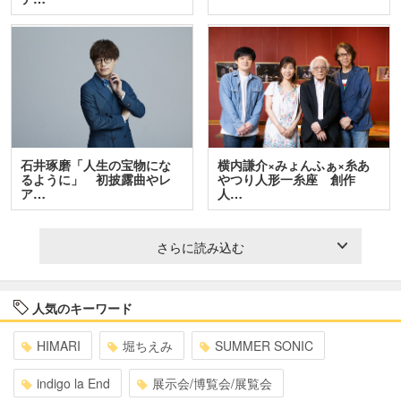
石井琢磨「人生の宝物にな
横内謙介×みょんふぁ×糸あ
るように」 初披露曲やレ
やつり人形一糸座 創作
ア…
人…
さらに読み込む
人気のキーワード
HIMARI
堀ちえみ
SUMMER SONIC
indigo la End
展示会/博覧会/展覧会