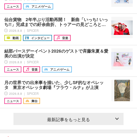
ニュース
アニメ/ゲーム
仙台貨物 2年半ぶり活動再開！ 新曲「いっち! いっ
ち!!」完成までの紆余曲折、トゥアーの見どころと…
2026.8.8 ｜ SPICER
動画
インタビュー
音楽
結那バースデーイベント2026のゲストで斉藤朱夏＆愛
美の出演が決定
2026.8.8 ｜ SPICER
ニュース
音楽
アニメ/ゲーム
月の世界での出来事を描いた、少しSF的なオペレッ
タ 東京オペレッタ劇場『フラウ・ルナ』が上演
2026.8.8 ｜ SPICER
ニュース
舞台
最新記事をもっと見る