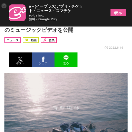
×
e＋(イープラス)アプリ - チケッ
ト・ニュース・スマチケ
表示
eplus inc.
無料 - Google Play
にしな、ニューアルバム『1999』より「青藍遊泳」
のミュージックビデオを公開
ニュース
動画
音楽
2022.6.15
ポスト
シェア
送る