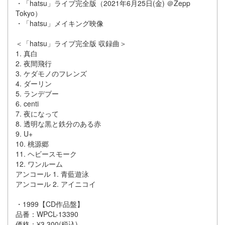
・「hatsu」ライブ完全版（2021年6月25日(金) ＠Zepp
Tokyo）
・「hatsu」メイキング映像
＜「hatsu」ライブ完全版 収録曲＞
1. 真白
2. 夜間飛行
3. ケダモノのフレンズ
4. ダーリン
5. ランデブー
6. centi
7. 夜になって
8. 透明な黒と鉄分のある赤
9. U+
10. 桃源郷
11. ヘビースモーク
12. ワンルーム
アンコール 1. 青藍遊泳
アンコール 2. アイニコイ
・1999【CD作品盤】
品番：WPCL-13390
価格：¥3,300(税込)