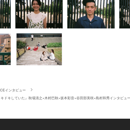
PICEインタビュー
キドキしていた』秋場清之×木村巴秋×坂本彩音×谷田部美咲×島村和秀インタビュー
」