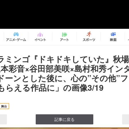
ラミンゴ『ドキドキしていた』秋場
坂本彩音×谷田部美咲×島村和秀イ
ドーンとした後に、心の”その他”
もらえる作品に」の画像3/19
舞台
記事に戻る