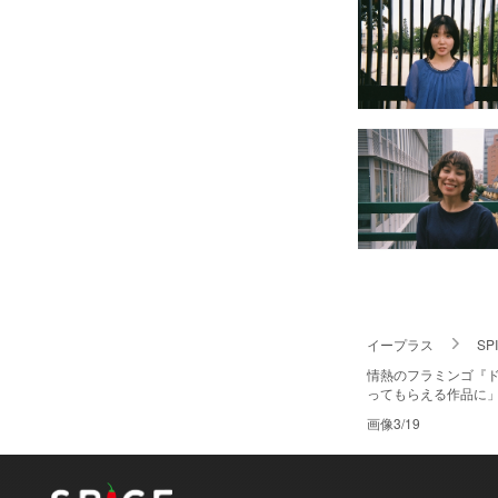
イープラス
S
情熱のフラミンゴ『ド
ってもらえる作品に
画像3/19