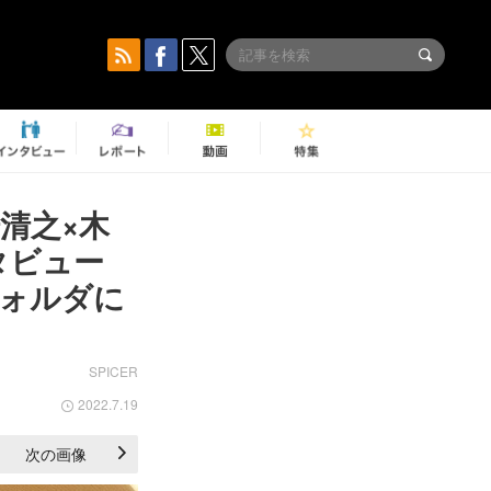
清之×木
ンタビュー
フォルダに
SPICER
2022.7.19
次の画像