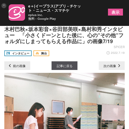
×
e＋(イープラス)アプリ - チケッ
ト・ニュース・スマチケ
表示
eplus inc.
無料 - Google Play
情熱のフラミンゴ『ドキドキしていた』秋場清之×
木村巴秋×坂本彩音×谷田部美咲×島村和秀インタビ
ュー 「小さくドーンとした後に、心の”その他”フ
ォルダにしまってもらえる作品に」の画像7/19
SPICER
2022.7.19
インタビュー
舞台
前の画像
記事に戻る
次の画像