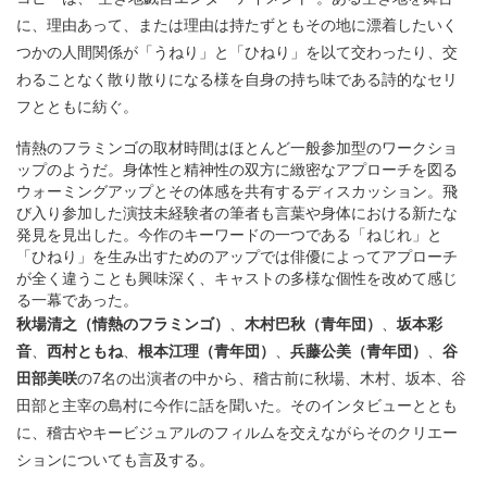
に、理由あって、または理由は持たずともその地に漂着したいく
つかの人間関係が「うねり」と「ひねり」を以て交わったり、交
わることなく散り散りになる様を自身の持ち味である詩的なセリ
フとともに紡ぐ。
情熱のフラミンゴの取材時間はほとんど一般参加型のワークショ
ップのようだ。身体性と精神性の双方に緻密なアプローチを図る
ウォーミングアップとその体感を共有するディスカッション。飛
び入り参加した演技未経験者の筆者も言葉や身体における新たな
発見を見出した。今作のキーワードの一つである「ねじれ」と
「ひねり」を生み出すためのアップでは俳優によってアプローチ
が全く違うことも興味深く、キャストの多様な個性を改めて感じ
る一幕であった。
秋場清之（情熱のフラミンゴ）
、
木村巴秋（青年団）
、
坂本彩
音
、
西村ともね
、
根本江理（青年団）
、
兵藤公美（青年団）
、
谷
田部美咲
の7名の出演者の中から、稽古前に秋場、木村、坂本、谷
田部と主宰の島村に今作に話を聞いた。そのインタビューととも
に、稽古やキービジュアルのフィルムを交えながらそのクリエー
ションについても言及する。