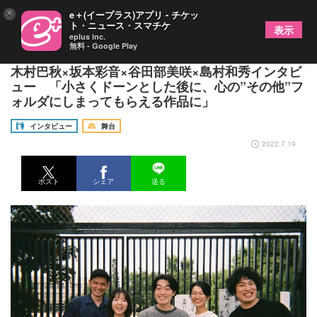
×
e＋(イープラス)アプリ - チケッ
ト・ニュース・スマチケ
表示
eplus inc.
無料 - Google Play
情熱のフラミンゴ『ドキドキしていた』秋場清之×
木村巴秋×坂本彩音×谷田部美咲×島村和秀インタビ
ュー 「小さくドーンとした後に、心の”その他”フ
ォルダにしまってもらえる作品に」
インタビュー
舞台
2022.7.19
ポスト
シェア
送る