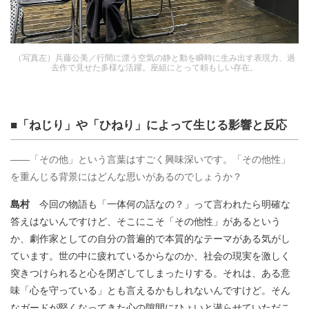
（写真左）兵藤公美／行間に漂う空気の静と動を瞬時に生み出す表現力、過
去作で見せた多様な活躍。座組にとって頼もしい存在。
■「ねじり」や「ひねり」によって生じる影響と反応
――「その他」という言葉はすごく興味深いです。「その他性」
を重んじる背景にはどんな思いがあるのでしょうか？
島村
今回の物語も「一体何の話なの？」って言われたら明確な
答えはないんですけど、そこにこそ「その他性」があるという
か、劇作家としての自分の普遍的で本質的なテーマがある気がし
ています。世の中に疲れているからなのか、社会の現実を激しく
突きつけられると心を閉ざしてしまったりする。それは、ある意
味「心を守っている」とも言えるかもしれないんですけど。そん
なガードが堅くなってきた心の隙間にひょいと潜らせていただこ