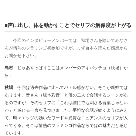
■声に出し、体を動かすことでセリフの解像度が上がる
――今回のインタビューメンバーでは、秋場さんを除いてみなさ
んが情熱のフラミンゴ初参加ですが、まず台本を読んだ感想から
お聞かせ下さい。
島村
じゃあやっぱりここはメンバーのアキバッチョ（秋場）か
ら！
秋場
今回は過去作品に比べてバトル感がない。そこが新鮮では
あります。音さん（坂本彩音）と僕の二人で会話するシーンがあ
るのですが、そのセリフに「これは誰にでも刺さる言葉じゃない
か」と感じる一言を見つけました。平坦な会話が続くようにみえ
て、時々エッジの効いたワードや異質なニュアンスのセリフが入
ってくる。そこは情熱のフラミンゴ作品ならではの魅力だと感じ
ています。