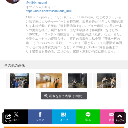
@miikixnecomi
オフィシャルサイト:
https://note.com/miicookada_miiki
11年〜『Zipper』、『リンネル』、『Lala begin』などのファッショ
ン誌で主にカルチャーページを担当後、出産を経た14年より演劇の取
材を本格始動。近年は『演劇最強論-ing』レビュー連載＜先月の一本
＞の更新を機に、劇評も執筆。主な寄稿媒体は各劇団HPをはじめ、
『SPICE』『ローチケ演劇宣言！』演劇批評誌『紙背』など。また、
小説やエッセイの寄稿も行い、直近の掲載作に私小説『茶碗一杯の
嘘』（『USO vol.2』収録）、エッセイ『母と雀』（文芸思潮第16回
エッセイ賞優秀賞受賞作）など。2023年よりCoRich舞台芸術まつ
り！審査員を務める。二児の母、家庭と演劇の両立に励む日々。
その他の画像
画像を全て表示（19件）
ポスト
シェア
はてブ
送る
送信