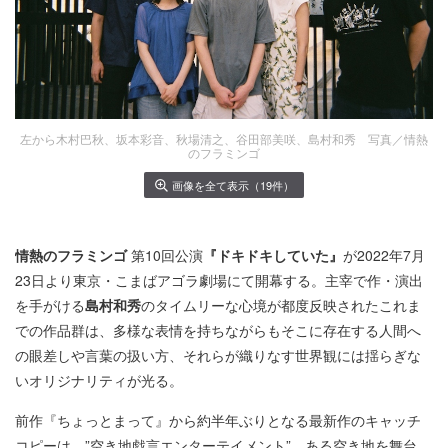
左から木村巴秋、坂本彩音、秋場清之、谷田部美咲、島村和秀 写真／情熱
のフラミンゴ
画像を全て表示（19件）
情熱のフラミンゴ
第10回公演
『ドキドキしていた』
が2022年​7月
23日より東京・こまばアゴラ劇場にて開幕する。主宰で作・演出
を手がける
島村和秀
のタイムリーな心境が都度反映されたこれま
での作品群は、多様な表情を持ちながらもそこに存在する人間へ
の眼差しや言葉の扱い方、それらが織りなす世界観には揺らぎな
いオリジナリティが光る。
前作『ちょっとまって』から約半年ぶりとなる最新作のキャッチ
コピーは、”空き地戯言エンターテイメント”。ある空き地を舞台