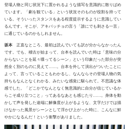
登場人物と同じ状況下に置かれるような描写を意識的に散りばめ
ています。「劇を観ている」という状況そのものが役割を持って
いる。そういったスタンスをある程度提示するように意識してい
るんです。そこが、アキバッチョの言う「誰にでも刺さる一言」
に通じているのかもしれません。
坂本
正直なところ、最初は読んでいても訳が分からなかったん
です。でも、稽古が始まって、台本を読んでいた時は「意味の分
からないことを延々喋ってるシーン」という印象だった部分が突
然全く別のものに見えて……。台本を外して演出がついたことに
よって、言っていることもわかるし、なんならその登場人物の気
持ちもなんとなくわかる、みたいな感覚に駆られて。不思議な体
感でした。「どこかでなんとなく無意識的に自分が信じているか
らこそ成り立つこと」ってあるなあとも感じたり……。身体を動
かして声を発した途端に解像度が上がるような、文字だけでは描
けなかった風景がシーンとして浮かび上がった時に、こんなに鮮
やかになるんだ！という衝撃がありました。