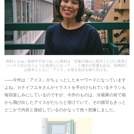
西村ともね／取材中不在であった西村は「言葉の核心に気付くたびに真理と
バッチリ目が合うような気持ちになって…」と稽古の実感を語る。役柄的に
は坂本とともに「アイス」を巡る会話を繰り広げる。
――今作は「アイス」がちょっとしたキーワードになっています
よね。カナイフユキさんがイラストを手がけられているチラシも
毎回楽しみにしているのですが、今作のものは、冷蔵庫の前で箱
から飛び出したアイスがだらりと溶けていて。その描写もきっと
どこかで内容と接続しているのかなって色々想像しました。