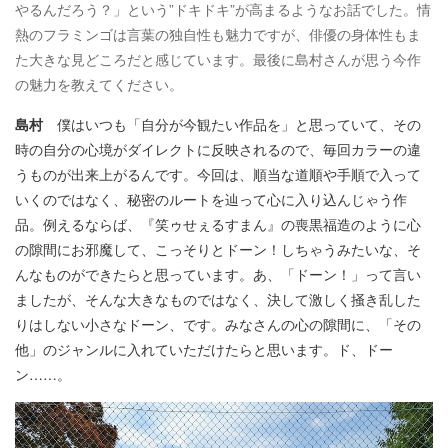
やるんだろう？」という”ドキドキ”が高まるようなお話でした。情
熱のフラミンゴは言葉の独自性も魅力ですが、俳優の身体性もま
た大きな見どころだと感じています。最後に島村さんが思う今作
の魅力を教えてください。
島村
僕はいつも「自分が今観たい作品を」と思っていて、その
時の自分の心境がダイレクトに反映されるので、毎回カラーの違
うものが出来上がるんです。今回は、順当な道順や手順で入って
いくのではなく、秘密のルートを辿って心に入り込んじゃう作
品。例えるならば、『笑ゥせぇるすまん』の喪黒福造のように心
の隙間にお邪魔して、こっそりとドーン！しちゃうみたいな、そ
んなものができたらと思っています。あ、「ドーン！」って言い
ましたが、そんな大きなものではなく、決して激しく掻き乱した
りはしない小さなドーン、です。みなさんの心の隙間に、「その
他」のジャンルに入れていただけたらと思います。ド、ドー
ン……。