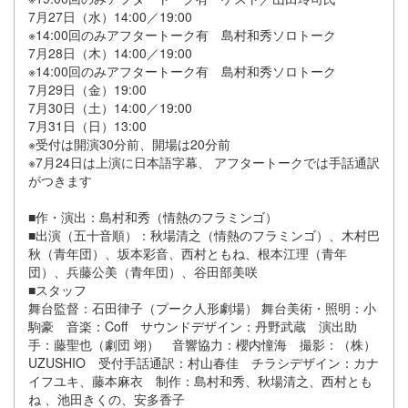
7月27日（水）14:00／19:00
※14:00回のみアフタートーク有 島村和秀ソロトーク
7月28日（木）14:00／19:00
※14:00回のみアフタートーク有 島村和秀ソロトーク
7月29日（金）19:00
7月30日（土）14:00／19:00
7月31日（日）13:00
※受付は開演30分前、開場は20分前
※7月24日は上演に日本語字幕、 アフタートークでは手話通訳
がつきます
■作・演出：島村和秀（情熱のフラミンゴ）
■出演（五十音順）：秋場清之（情熱のフラミンゴ）、木村巴
秋（青年団）、坂本彩音、西村ともね、根本江理（青年
団）、兵藤公美（青年団）、谷田部美咲
■スタッフ
舞台監督：石田律子（プーク人形劇場） 舞台美術・照明：小
駒豪 音楽：Coff サウンドデザイン：丹野武蔵 演出助
手：藤聖也（劇団 翊） 音響協力：櫻内憧海 撮影：（株）
UZUSHIO 受付手話通訳：村山春佳 チラシデザイン：カナ
イフユキ、藤本麻衣 制作：島村和秀、秋場清之、西村とも
ね 、池田きくの、安多香子