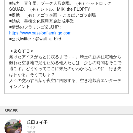
■協力：青年団、プーク人形劇場、（有）ヘッドロック、
SQUAD、（有）レトル、MIKI the FLOPPY
■提携：（有）アゴラ企画 ・こまばアゴラ劇場
■助成：芸術文化振興基金助成事業
■情熱のフラミンゴ公式HP：
https://www.passionflamingo.com
■公式twitter：@wait_a_bird
＜あらすじ＞
溶けたアイスがもとに戻るまで……。埼玉の新興住宅地から
離れた空き地で足を止める他人たちは、少しの時間をそこで
過ごす。どうやってここに来たのかわからないのに、行き先
はわかる。そうでしょ？
人々の交わす言葉が夜空に四散する、空き地戯言エンターテ
インメント！
SPICER
丘田ミイ子
ライター
twitter: