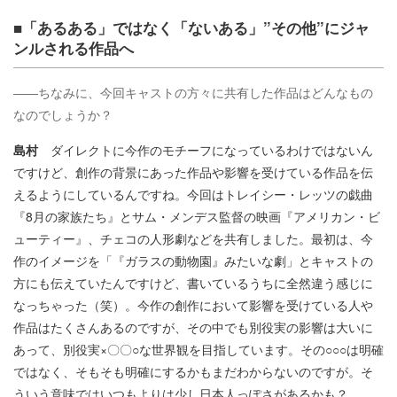
■「あるある」ではなく「ないある」”その他”にジャ
ンルされる作品へ
――ちなみに、今回キャストの方々に共有した作品はどんなもの
なのでしょうか？
島村
ダイレクトに今作のモチーフになっているわけではないん
ですけど、創作の背景にあった作品や影響を受けている作品を伝
えるようにしているんですね。今回はトレイシー・レッツの戯曲
『8月の家族たち』とサム・メンデス監督の映画『アメリカン・ビ
ューティー』、チェコの人形劇などを共有しました。最初は、今
作のイメージを「『ガラスの動物園』みたいな劇」とキャストの
方にも伝えていたんですけど、書いているうちに全然違う感じに
なっちゃった（笑）。今作の創作において影響を受けている人や
作品はたくさんあるのですが、その中でも別役実の影響は大いに
あって、別役実×〇〇○な世界観を目指しています。その○○○は明確
ではなく、そもそも明確にするかもまだわからないのですが。そ
ういう意味ではいつもよりは少し日本人っぽさがあるかも？