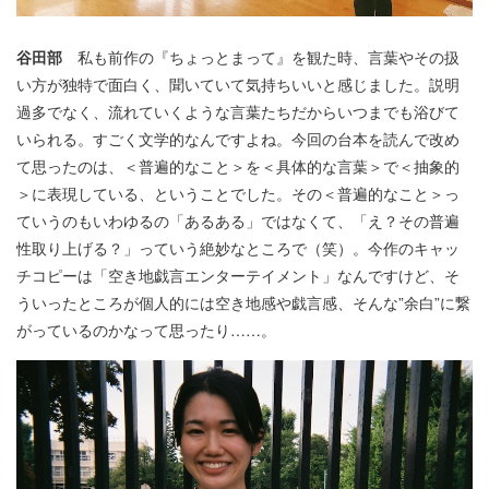
谷田部
私も前作の『ちょっとまって』を観た時、言葉やその扱
い方が独特で面白く、聞いていて気持ちいいと感じました。説明
過多でなく、流れていくような言葉たちだからいつまでも浴びて
いられる。すごく文学的なんですよね。今回の台本を読んで改め
て思ったのは、＜普遍的なこと＞を＜具体的な言葉＞で＜抽象的
＞に表現している、ということでした。その＜普遍的なこと＞っ
ていうのもいわゆるの「あるある」ではなくて、「え？その普遍
性取り上げる？」っていう絶妙なところで（笑）。今作のキャッ
チコピーは「空き地戯言エンターテイメント」なんですけど、そ
ういったところが個人的には空き地感や戯言感、そんな”余白”に繋
がっているのかなって思ったり……。