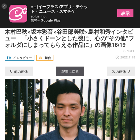
×
e＋(イープラス)アプリ - チケッ
ト・ニュース・スマチケ
表示
eplus inc.
無料 - Google Play
情熱のフラミンゴ『ドキドキしていた』秋場清之×
木村巴秋×坂本彩音×谷田部美咲×島村和秀インタビ
ュー 「小さくドーンとした後に、心の”その他”フ
ォルダにしまってもらえる作品に」の画像16/19
SPICER
2022.7.19
インタビュー
舞台
前の画像
記事に戻る
次の画像