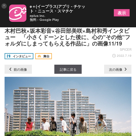
×
e＋(イープラス)アプリ - チケッ
ト・ニュース・スマチケ
表示
eplus inc.
無料 - Google Play
情熱のフラミンゴ『ドキドキしていた』秋場清之×
木村巴秋×坂本彩音×谷田部美咲×島村和秀インタビ
ュー 「小さくドーンとした後に、心の”その他”フ
ォルダにしまってもらえる作品に」の画像11/19
SPICER
2022.7.19
インタビュー
舞台
前の画像
記事に戻る
次の画像