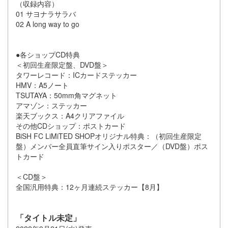
（収録内容）
01 サヨナラサラバ
02 A long way to go
●各ショップCD特典
＜初回生産限定盤、DVD盤＞
タワーレコード：ICカードステッカー
HMV：A5ノート
TSUTAYA：50mm角マグネット
アマゾン：ステッカー
楽天ブックス：A4クリアファイル
その他CDショップ：ポストカード
BiSH FC LiMiTED SHOPオリジナル特典：（初回生産限定
盤）メンバー全員直筆サイン入りポスター／（DVD盤）ポス
トカード
＜CD盤＞
全国汎用特典：12ヶ月連続ステッカー【8月】
「タイトル未定」