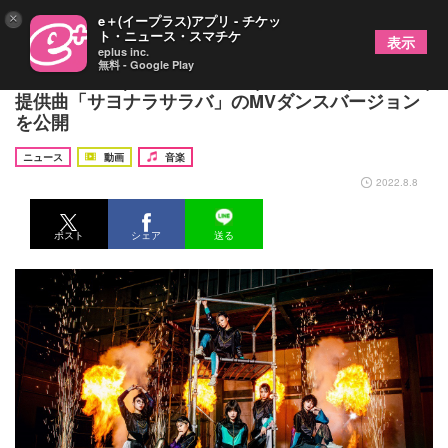
×
e＋(イープラス)アプリ - チケッ
ト・ニュース・スマチケ
表示
eplus inc.
無料 - Google Play
BiSH、Taka (ONE OK ROCK)・KENTA (WANIMA)
提供曲「サヨナラサラバ」のMVダンスバージョン
を公開
ニュース
動画
音楽
2022.8.8
ポスト
シェア
送る