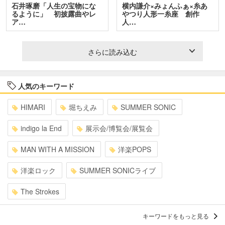
石井琢磨「人生の宝物にな
横内謙介×みょんふぁ×糸あ
るように」 初披露曲やレ
やつり人形一糸座 創作
ア…
人…
さらに読み込む
人気のキーワード
HIMARI
堀ちえみ
SUMMER SONIC
indigo la End
展示会/博覧会/展覧会
MAN WITH A MISSION
洋楽POPS
洋楽ロック
SUMMER SONICライブ
The Strokes
キーワードをもっと見る