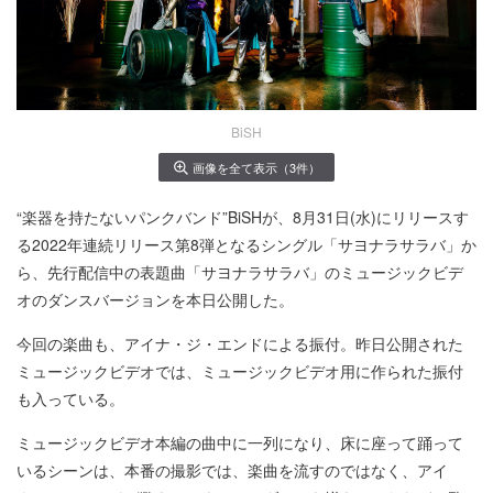
BiSH
画像を全て表示（3件）
“楽器を持たないパンクバンド”BiSHが、8月31日(水)にリリースす
る2022年連続リリース第8弾となるシングル「サヨナラサラバ」か
ら、先行配信中の表題曲「サヨナラサラバ」のミュージックビデ
オのダンスバージョンを本日公開した。
今回の楽曲も、アイナ・ジ・エンドによる振付。昨日公開された
ミュージックビデオでは、ミュージックビデオ用に作られた振付
も入っている。
ミュージックビデオ本編の曲中に一列になり、床に座って踊って
いるシーンは、本番の撮影では、楽曲を流すのではなく、アイ