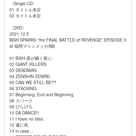
〈Single CD〉
01 タイトル未定
02 タイトル未定
〈DVD〉
2021.12.5
BiSH SPARKS “the FiNAL BATTLE of REVENGE” EPiSODE 3
at 福岡マリンメッセA館
01 BiSH-星が瞬く夜に-
02 ​​GiANT KiLLERS
03 DEADMAN
04 ZENSHiN ZENREi
05 CAN WE STiLL BE??
06 STACKiNG
07 Beginning, End and Beginning
08 スパーク
09 ぴらぴろ
10 DA DANCE!!
11 I have no idea.
12 遂に死
13 in case...