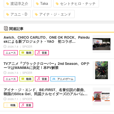
渡辺淳之介
Taka
セントチヒロ・チッチ
アユニ・D
アイナ・ジ・エンド
関連記事
Awich、CHICO CARLITO、ONE OK ROCK、Paledu
skによる新プロジェクト・YAO 初コラボ…
2026.7.8 ｜ SPICER
ニュース
動画
音楽
TVアニメ『ブラッククローバー』2nd Season、OPテ
ーマはWANIMAに決定！本PV解禁
2026.7.5 ｜ SPICER
ニュース
動画
音楽
アニメ/ゲーム
アイナ・ジ・エンド、BE:FIRST、名誉伝説の新曲、
韓国のSilica Gel、民謡クルセイダーズのアルバム…
2026.7.1 ｜ SPICER
特集
音楽