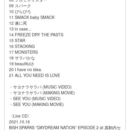
09 スパーク
10 ぴらぴろ
11 SMACK baby SMACK
12 遂に死
13 in case...
14 FREEZE DRY THE PASTS
15 STAR
16 STACKiNG
17 MONSTERS
18 サラバかな
19 beautifulさ
20 I have no idea.
21 ALL YOU NEED IS LOVE
・サヨナラサラバ (MUSiC ViDEO)
・サヨナラサラバ (MAKiNG MOViE)
・SEE YOU (MUSiC ViDEO)
・SEE YOU (MAKiNG MOViE)
〈Live CD〉
2021.10.16
BiSH SPARKS “DAYDREAM NATiON” EPiSODE 2 at 真駒内セ