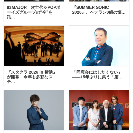
82MAJOR 次世代K-POPボ
『SUMMER SONIC
ーイズグループの“今”を
2026』、ベテラン3組の懐…
訊…
『スタクラ 2026 in 横浜』
「同窓会にはしたくない」
が開幕 今年も多彩なス
――15年ぶりに集う「第…
テ…