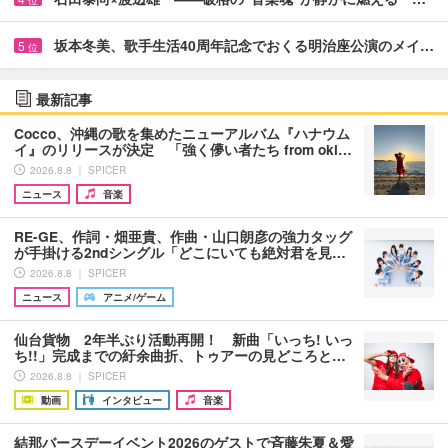
位
坂本冬美、歌手生活40周年記念でおくる明治座公演のメイ…
5
位
最新記事
Cocco、沖縄の歌を集めたニューアルバム『ハナウム
イ』のリリースが決定 「強く儚い者たち from oki…
2026.8.8 ｜ SPICER
ニュース
音楽
RE-GE、作詞・畑亜貴、作曲・山口朗彦の強力タッグ
が手掛ける2ndシングル「どこにいても絶対君を見…
2026.8.8 ｜ SPICER
ニュース
アニメ/ゲーム
仙台貨物 2年半ぶり活動再開！ 新曲「いっち! いっ
ち!!」完成までの紆余曲折、トゥアーの見どころと…
2026.8.8 ｜ SPICER
動画
インタビュー
音楽
結那バースデーイベント2026のゲストで斉藤朱夏＆愛