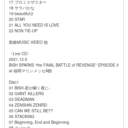
17 プロミスザスター
18 サラバかな
19 beautifulさ
20 STAR
21 ALL YOU NEED IS LOVE
22 NON TiE-UP
新曲MUSiC ViDEO 他
〈Live CD〉
2021.12.5
BiSH SPARKS “the FiNAL BATTLE of REVENGE” EPiSODE 3
at 福岡マリンメッセA館
Disc1
01 BiSH-星が瞬く夜に-
02 ​​GiANT KiLLERS
03 DEADMAN
04 ZENSHiN ZENREi
05 CAN WE STiLL BE??
06 STACKiNG
07 Beginning, End and Beginning
08 スパーク