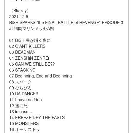
〈Blu-ray〉
2021.12.5
BiSH SPARKS “the FiNAL BATTLE of REVENGE” EPiSODE 3
at 福岡マリンメッセA館
01 BiSH-星が瞬く夜に-
02 ​​GiANT KiLLERS
03 DEADMAN
04 ZENSHiN ZENREi
05 CAN WE STiLL BE??
06 STACKiNG
07 Beginning, End and Beginning
08 スパーク
09 ぴらぴろ
10 DA DANCE!!
11 I have no idea.
12 遂に死
13 in case...
14 FREEZE DRY THE PASTS
15 MONSTERS
16 オーケストラ