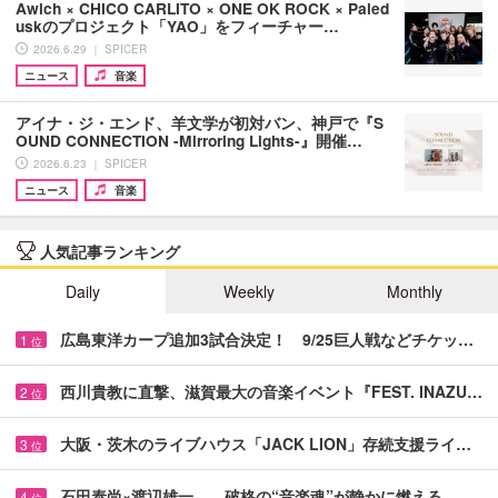
Awich × CHICO CARLITO × ONE OK ROCK × Paled
uskのプロジェクト「YAO」をフィーチャー…
2026.6.29 ｜ SPICER
ニュース
音楽
アイナ・ジ・エンド、羊文学が初対バン、神戸で『S
OUND CONNECTION -Mirroring Lights-』開催…
2026.6.23 ｜ SPICER
ニュース
音楽
人気記事ランキング
Daily
Weekly
Monthly
広島東洋カープ追加3試合決定！ 9/25巨人戦などチケッ…
1
位
西川貴教に直撃、滋賀最大の音楽イベント『FEST. INAZU…
2
位
大阪・茨木のライブハウス「JACK LION」存続支援ライ…
3
位
石田泰尚×渡辺雄一――破格の“音楽魂”が静かに燃える …
4