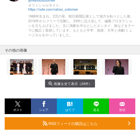
オフィシャルサイト:
https://note.com/nahoo_sotomee
1988年生まれ。2児の母。朝日新聞記者として地方を転々とした後、
2016年からフリーで活動し、23年に法人化して、編集プロダクショ
ンを立ち上げました。主に演劇を中心としたエンタメ、旅などをテー
マに幅広く取材しています。もともと中学、高校、大学と演劇/ミュ
ージカルをやっていました。
その他の画像
画像を全て表示（24件）
ポスト
シェア
はてブ
送る
送信
RSSフィードの購読はこちら