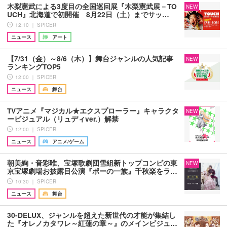
木梨憲武による3度目の全国巡回展『木梨憲武展－TO
NEW
UCH』北海道で初開催 8月22日（土）までサッ…
12:10 ｜ SPICER
ニュース
アート
【7/31（金）～8/6（木）】舞台ジャンルの人気記事
NEW
ランキングTOP5
12:00 ｜ SPICER
ニュース
舞台
TVアニメ『マジカル★エクスプローラー』キャラクタ
NEW
ービジュアル（リュディver.）解禁
12:00 ｜ SPICER
ニュース
アニメ/ゲーム
朝美絢・音彩唯、宝塚歌劇団雪組新トップコンビの東
NEW
京宝塚劇場お披露目公演『ポーの一族』千秋楽をラ…
10:30 ｜ SPICER
ニュース
舞台
30-DELUX、ジャンルを超えた新世代の才能が集結し
た『オレノカタワレ～紅蓮の章～』のメインビジュ…