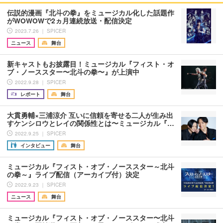
伝説的漫画『北斗の拳』をミュージカル化した話題作
がWOWOWで2ヵ月連続放送・配信決定
2023.7.26 ｜ SPICER
ニュース
舞台
新キャストもお披露目！ミュージカル『フィスト・オ
ブ・ノーススター〜北斗の拳〜』が上演中
2022.9.28 ｜ SPICER
レポート
舞台
大貫勇輔×三浦涼介 互いに信頼を寄せる二人が生み出
すケンシロウとレイの関係性とは〜ミュージカル『…
2022.9.25 ｜ SPICER
インタビュー
舞台
ミュージカル『フィスト・オブ・ノーススター～北斗
の拳～』ライブ配信（アーカイブ付）決定
2022.9.23 ｜ SPICER
ニュース
舞台
ミュージカル『フィスト・オブ・ノーススター〜北斗