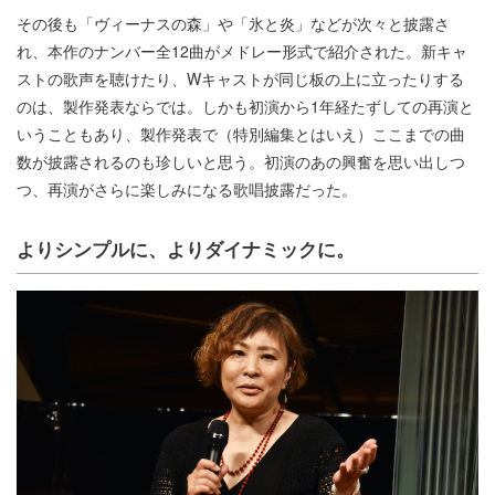
その後も「ヴィーナスの森」や「氷と炎」などが次々と披露さ
れ、本作のナンバー全12曲がメドレー形式で紹介された。新キャ
ストの歌声を聴けたり、Wキャストが同じ板の上に立ったりする
のは、製作発表ならでは。しかも初演から1年経たずしての再演と
いうこともあり、製作発表で（特別編集とはいえ）ここまでの曲
数が披露されるのも珍しいと思う。初演のあの興奮を思い出しつ
つ、再演がさらに楽しみになる歌唱披露だった。
よりシンプルに、よりダイナミックに。