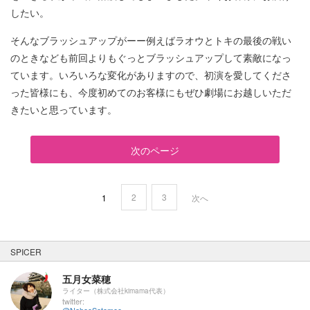
したい。
そんなブラッシュアップがーー例えばラオウとトキの最後の戦い
のときなども前回よりもぐっとブラッシュアップして素敵になっ
ています。いろいろな変化がありますので、初演を愛してくださ
った皆様にも、今度初めてのお客様にもぜひ劇場にお越しいただ
きたいと思っています。
次のページ
2
3
1
次へ
SPICER
五月女菜穂
ライター（株式会社kimama代表）
twitter:
@NahooSotomee