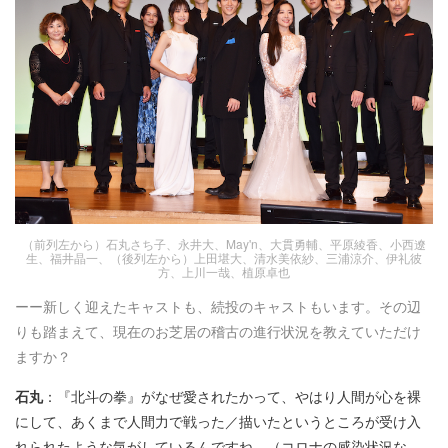
（前列左から）石丸さち子、永井大、May'n、大貫勇輔、平原綾香、小西遼
生、福井晶一、（後列左から）上田堪大、清水美依紗、三浦涼介、伊礼彼
方、上川一哉、植原卓也
ーー新しく迎えたキャストも、続投のキャストもいます。その辺
りも踏まえて、現在のお芝居の稽古の進行状況を教えていただけ
ますか？
石丸
：『北斗の拳』がなぜ愛されたかって、やはり人間が心を裸
にして、あくまで人間力で戦った／描いたというところが受け入
れられたような気がしているんですね。（コロナの感染状況な