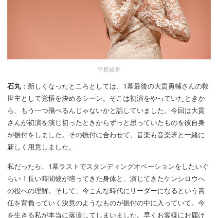
平原綾香
石丸
：新しくなったところとしては、1幕最後の大貫勇輔さんの救
世主として覚悟を決めるシーン。そこは初演をやっていたときか
ら、もう一つ飛べるんじゃないかと話していました。今回は大貫
さんが初演を演じ切ったときからずっと思っていたものを彼自身
が振付をしました。その振付に合わせて、音楽も音楽班と一緒に
新しく用意しました。
私だったら、1幕ラストでスタンディングオベーションをしたいぐ
らい！長い時間彼が培ってきた身体と、演じてきたケンシロウへ
の役への理解。そして、今こんな時代にリーダーになるという責
任を背負っていく決意のようなものが振付の中に入っていて。今
を生きる私が本当に落涙してしまいました。早くお客様にお届け