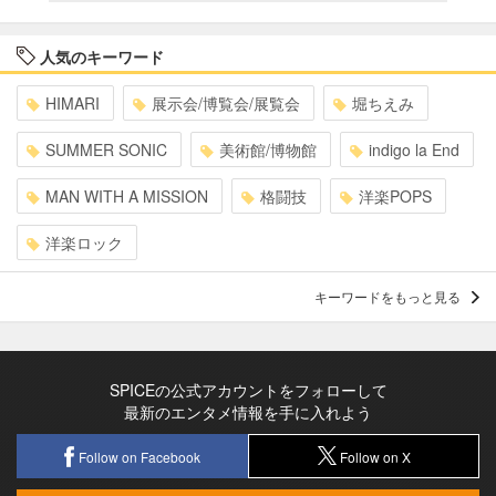
人気のキーワード
HIMARI
展示会/博覧会/展覧会
堀ちえみ
SUMMER SONIC
美術館/博物館
indigo la End
MAN WITH A MISSION
格闘技
洋楽POPS
洋楽ロック
キーワードをもっと見る
SPICEの公式アカウントをフォローして
最新のエンタメ情報を手に入れよう
Follow on Facebook
Follow on X