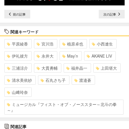
前の記事
次の記事
関連キーワード
平原綾香
宮川浩
植原卓也
小西遼生
伊礼彼方
永井大
May’n
AKANE LIV
三浦涼介
大貫勇輔
福井晶一
上田堪大
清水美依紗
石丸さち子
渡邉蒼
山﨑玲奈
ミュージカル『フィスト・オブ・ノーススター～北斗の拳
～』
関連記事