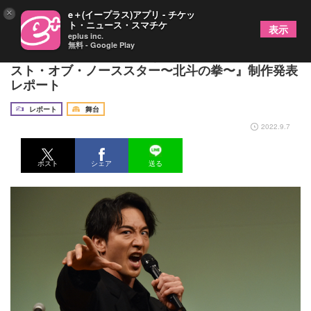
×
e＋(イープラス)アプリ - チケッ
ト・ニュース・スマチケ
表示
eplus inc.
無料 - Google Play
あのケンシロウが帰ってきた！ミュージカル『フィ
スト・オブ・ノーススター〜北斗の拳〜』制作発表
レポート
レポート
舞台
2022.9.7
ポスト
シェア
送る