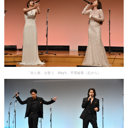
「氷と炎」を歌う May'n、平原綾香（左から）