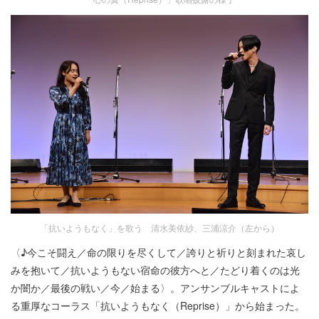
「抗いようもなく」を歌う 清水美依紗、三浦涼介（左から）
〈♪今こそ闘え／命の限りを尽くして／誇りと祈りと刻まれた哀し
みを抱いて／抗いようもない宿命の彼方へと／たどり着くのは光
か闇か／最後の戦い／今／始まる〉。アンサンブルキャストによ
る重厚なコーラス「抗いようもなく（Reprise）」から始まった。