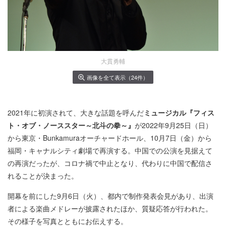
大貫勇輔
画像を全て表示（24件）
2021年に初演されて、大きな話題を呼んだ
ミュージカル『フィス
ト・オブ・ノーススター～北斗の拳～』
が2022年9月25日（日）
から東京・Bunkamuraオーチャードホール、10月7日（金）から
福岡・キャナルシティ劇場で再演する。中国での公演を見据えて
の再演だったが、コロナ禍で中止となり、代わりに中国で配信さ
れることが決まった。
開幕を前にした9月6日（火）、都内で制作発表会見があり、出演
者による楽曲メドレーが披露されたほか、質疑応答が行われた。
その様子を写真とともにお伝えする。