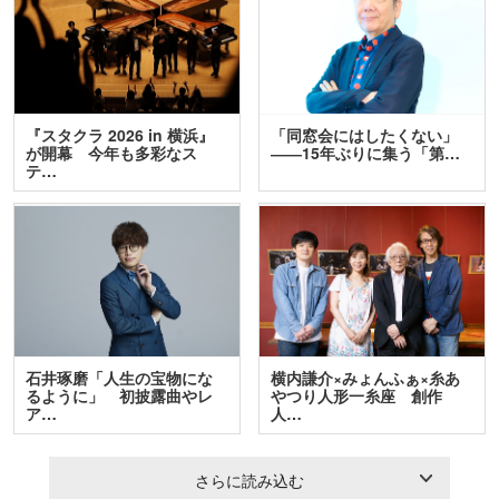
『スタクラ 2026 in 横浜』
「同窓会にはしたくない」
が開幕 今年も多彩なス
――15年ぶりに集う「第…
テ…
石井琢磨「人生の宝物にな
横内謙介×みょんふぁ×糸あ
るように」 初披露曲やレ
やつり人形一糸座 創作
ア…
人…
さらに読み込む