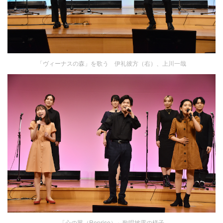
「ヴィーナスの森」を歌う 伊礼彼方（右）、上川一哉
「心の翼（Reprise）」歌唱披露の様子