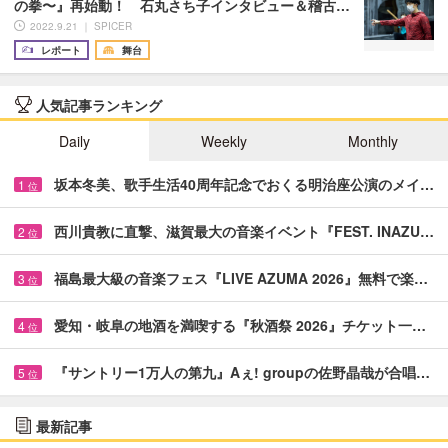
の拳〜』再始動！ 石丸さち子インタビュー＆稽古…
2022.9.21 ｜ SPICER
レポート
舞台
人気記事ランキング
Daily
Weekly
Monthly
坂本冬美、歌手生活40周年記念でおくる明治座公演のメイ…
1
位
西川貴教に直撃、滋賀最大の音楽イベント『FEST. INAZU…
2
位
福島最大級の音楽フェス『LIVE AZUMA 2026』無料で楽…
3
位
愛知・岐阜の地酒を満喫する『秋酒祭 2026』チケット一…
4
位
『サントリー1万人の第九』Aぇ! groupの佐野晶哉が合唱…
5
位
最新記事