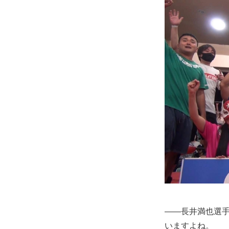
――長井満也選
いますよね。