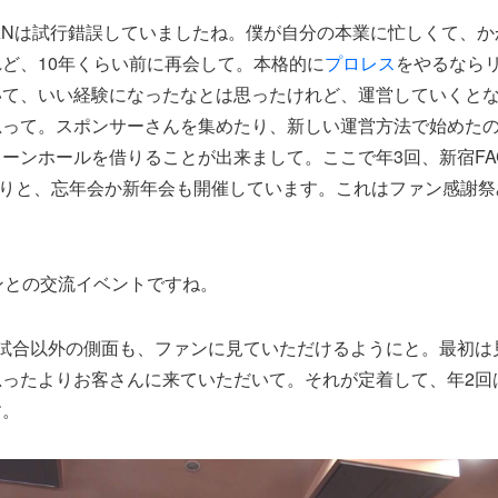
ANは試行錯誤していましたね。僕が自分の本業に忙しくて、
ど、10年くらい前に再会して。本格的に
プロレス
をやるなら
いて、いい経験になったなとは思ったけれど、運営していくと
って。スポンサーさんを集めたり、新しい運営方法で始めたの
ーンホールを借りることが出来まして。ここで年3回、新宿FA
祭りと、忘年会か新年会も開催しています。これはファン感謝
。
ンとの交流イベントですね。
の試合以外の側面も、ファンに見ていただけるようにと。最初は
思ったよりお客さんに来ていただいて。それが定着して、年2回
す。