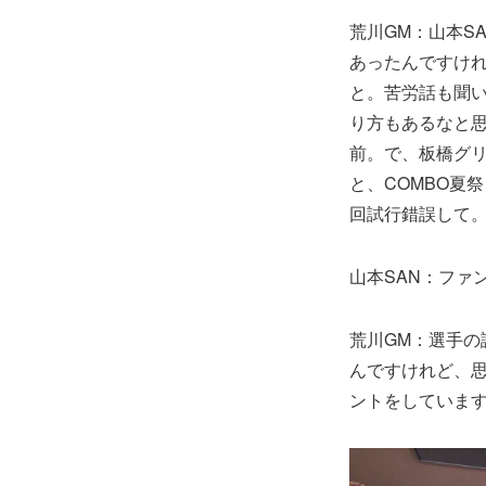
荒川GM：山本S
あったんですけれ
と。苦労話も聞
り方もあるなと思
前。で、板橋グリ
と、COMBO夏
回試行錯誤して
山本SAN：ファ
荒川GM：選手
んですけれど、
ントをしていま