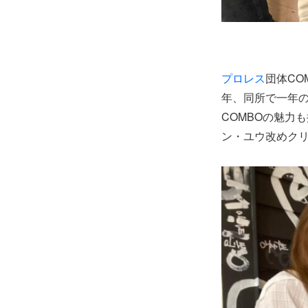
プロレス
団体CO
年、同所で一年
COMBOの魅力
ン・ユウ改めク