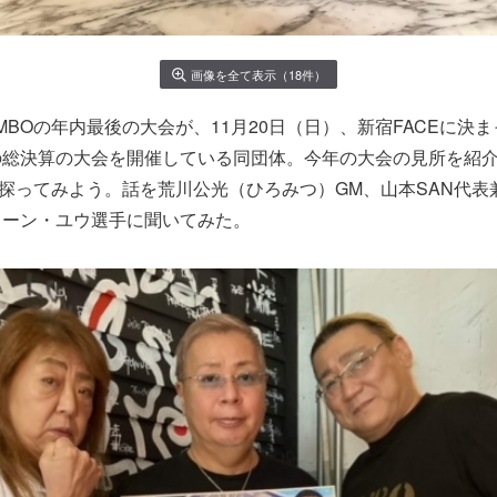
画像を全て表示（18件）
MBOの年内最後の大会が、11月20日（日）、新宿FACEに決
の総決算の大会を開催している同団体。今年の大会の見所を紹
も探ってみよう。話を荒川公光（ひろみつ）GM、山本SAN代表
リーン・ユウ選手に聞いてみた。