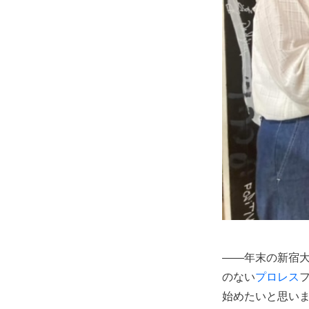
――年末の新宿大
のない
プロレス
始めたいと思います。