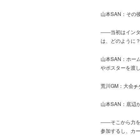
山本SAN：その
――当初はイン
は、どのように
山本SAN：ホー
やポスターを渡
荒川GM：大会
山本SAN：底辺
――そこから力
参加するし、カ