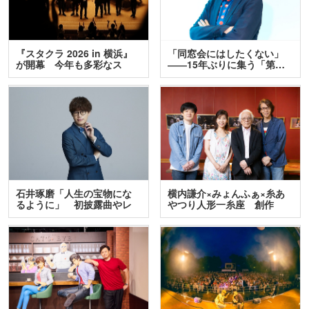
『スタクラ 2026 in 横浜』
「同窓会にはしたくない」
が開幕 今年も多彩なス
――15年ぶりに集う「第…
テ…
石井琢磨「人生の宝物にな
横内謙介×みょんふぁ×糸あ
るように」 初披露曲やレ
やつり人形一糸座 創作
ア…
人…