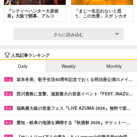
『シティーハンター大原画
「まじ一生忘れないと思
展』大阪で開幕、アルコ
う、この光景」スガ シカオ
＆…
と…
さらに読み込む
人気記事ランキング
Daily
Weekly
Monthly
坂本冬美、歌手生活40周年記念でおくる明治座公演のメイ…
1
位
西川貴教に直撃、滋賀最大の音楽イベント『FEST. INAZU…
2
位
福島最大級の音楽フェス『LIVE AZUMA 2026』無料で楽…
3
位
愛知・岐阜の地酒を満喫する『秋酒祭 2026』チケット一…
4
位
『サントリー1万人の第九』Aぇ! groupの佐野晶哉が合唱…
5