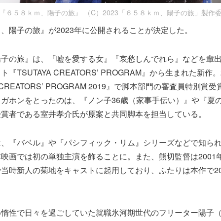
『６５８ｋｍ、陽子の旅』 （C）2023「６５８ｋｍ、陽子の旅」製作
、陽子の旅』が2023年に公開されることが決定した。
陽子の旅』は、『嘘を愛する女』『哀愁しんでれら』などを輩
『TSUTAYA CREATORS’ PROGRAM』から生まれた新作
 CREATORS’ PROGRAM 2019』で脚本部門の審査員特別
ガホンをとったのは、『ノン子36歳（家事手伝い）』や『夏
受賞者である室井孝介氏が原案と共同脚本を担当している。
は、『バベル』や『パシフィック・リム』シリーズなどで知ら
映画では初の単独主演を飾ることに。また、熊切監督は2001
当時新人の菊地をキャストに起用しており、ふたりは本作で2
め惰性で日々を過ごしていた就職氷河期世代のフリーター陽子