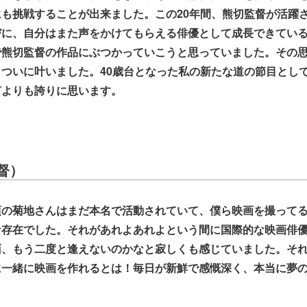
も挑戦することが出来ました。この20年間、熊切監督が活躍
びに、自分はまた声をかけてもらえる俳優として成長できてい
で熊切監督の作品にぶつかっていこうと思っていました。その
ついに叶いました。40歳台となった私の新たな道の節目とし
何よりも誇りに思います。
督）
頃の菊地さんはまだ本名で活動されていて、僕ら映画を撮って
な存在でした。それがあれよあれよという間に国際的な映画俳
面、もう二度と逢えないのかなと寂しくも感じていました。そ
に一緒に映画を作れるとは！毎日が新鮮で感慨深く、本当に夢