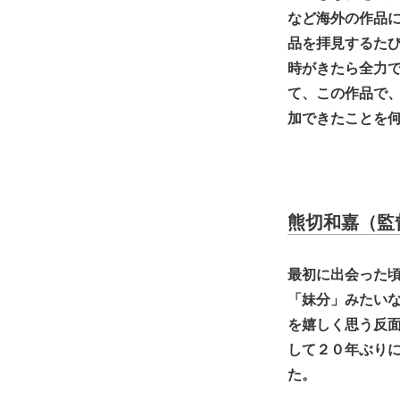
など海外の作品に
品を拝見するた
時がきたら全力
て、この作品で、
加できたことを
熊切和嘉（監
最初に出会った
「妹分」みたい
を嬉しく思う反
して２０年ぶり
た。