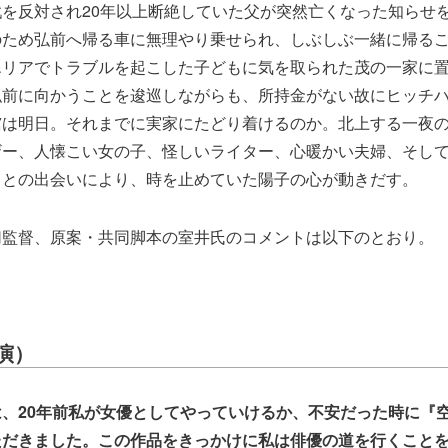
を反対され20年以上断絶していた父が突然亡くなった知らせ
のため弘前へ帰る車に無理やり乗せられ、しぶしぶ一緒に帰る
エリアでトラブルを起こした子どもに気を取られた茂の一家に
弘前に向かうことを逡巡しながらも、所持金がない故にヒッチ
棺は明日。それまでに実家にたどり着けるのか。北上する一夜
ザー、人懐こい女の子、怪しいライター、心暖かい夫婦、そし
々との出会いにより、時を止めていた陽子の心が動きだす。
切監督、原案・共同脚本の室井氏のコメントは以下のとおり。
演）
、20年前私が女優としてやっていけるか、不安だった時に『
ただきました。この作品をきっかけに私は俳優の道を行くこと