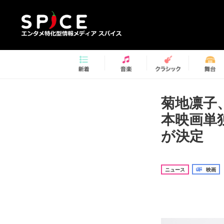
菊地凛子
本映画単
が決定
ニュース
映画