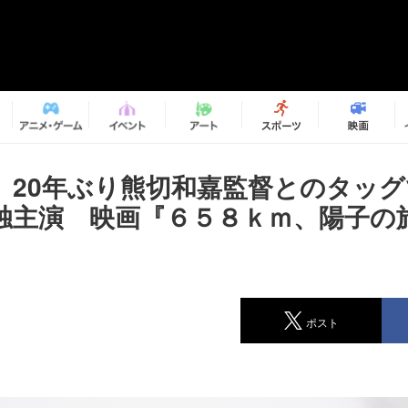
、20年ぶり熊切和嘉監督とのタッ
独主演 映画『６５８ｋｍ、陽子の
ポスト