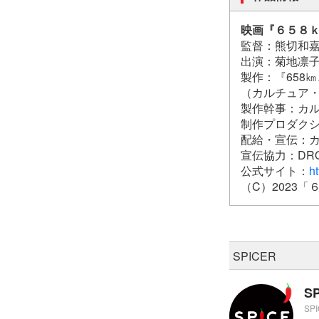
映画『６５８
監督：熊切和
出演：菊地凛
製作：『658
（カルチュア・
製作幹事：カ
制作プロダク
配給・宣伝：
宣伝協力：DRO
公式サイト：
ht
（C）2023
SPICER
S
SP