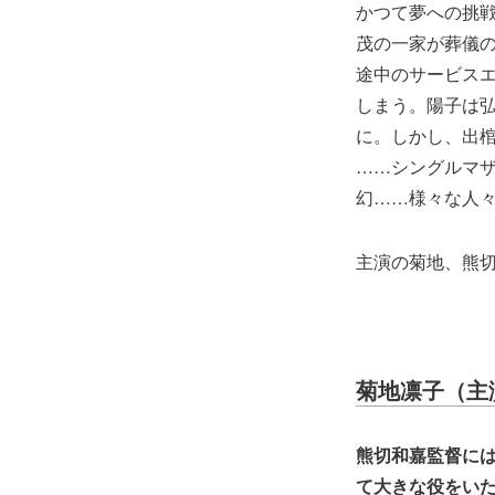
かつて夢への挑戦
茂の一家が葬儀
途中のサービス
しまう。陽子は
に。しかし、出
……シングルマ
幻……様々な人
主演の菊地、熊
菊地凛子（主
熊切和嘉監督には
て大きな役をい