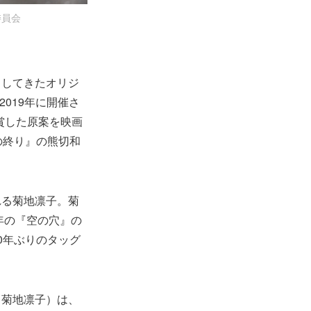
委員会
出してきたオリジ
。2019年に開催さ
賞受賞した原案を映画
の終り』の熊切和
れる菊地凛子。菊
年の『空の穴』の
0年ぶりのタッグ
（菊地凛子）は、