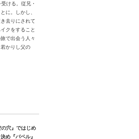
を受ける。従兄・
ことに。しかし、
置き去りにされて
ハイクをすること
の旅で出会う人々
て若かりし父の
空の穴』ではじめ
を決め『バベル』