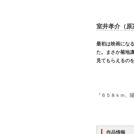
室井孝介（原
最初は映画にな
た。まさか菊地
見てもらえるの
『６５８ｋｍ、陽
作品情報