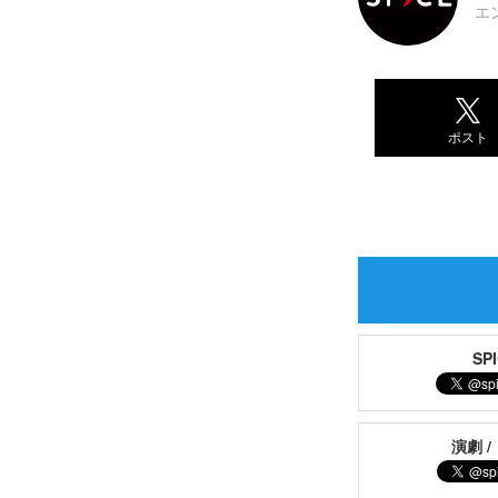
エ
ポスト
S
演劇 /