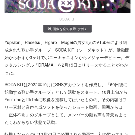
SODA KIT
画像を全て表示（2件）
Yupsilon、Rasetsu、Figaro、Mugeiの男女4人のVTuberにより結
成された歌い手グループ・SODA KIT（ソーダキット）が、活動開
始からわずか3ヶ月でポニーキャニオンからメジャーデビュー。デ
ジタルシングル「DRAMA」を2月15日にリリースすることがわか
った。
SODA KITは2022年10月にSNSアカウントを作成し、「60日後に
始動する歌い手グループ」として活動をスタート。10月上旬から
YouTubeとTikTokに映像を投稿してはいたものの、その内容はフ
リー素材と音声合成ソフトを使ったショート動画。周囲からは
「正体不明」のグループとして、メンバーの顔も声も背景もまっ
たくわからない状態で活動。
転機となったのは10月23日に公開された動画で、初の歌ってみた