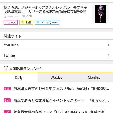
朝ノ瑠璃、メジャー2ndデジタルシングル「モブキャ
ラ脱出宣言！」リリース＆公式YouTubeにてMV公開
2024.8.7 ｜ SPICER
ニュース
動画
アニメ/ゲーム
関連サイト
YouTube
Twitter
人気記事ランキング
Daily
Weekly
Monthly
熊本県人吉市の野外音楽フェス『Rural Act'26』TENDOU…
1
位
埼玉であらたな文具販売イベントがスタート 『まるっと…
2
位
福島最大級の音楽フェス『LIVE AZUMA 2026』無料で楽…
3
位