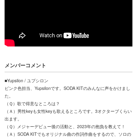
メンバーコメント
■Yupsilon / ユプシロン
ピンク色担当、Yupsilonです。SODA KITのみんなに声をかけまし
た。
（Ｑ）歌で得意なところは？
（Ａ）男性keyも女性keyも歌えるところです。3オクターブくらい
出ます。
（Ｑ）メジャーデビュー後の活動と、2023年の抱負を教えて！
（Ａ）SODA KITでもオリジナル曲の作詞作曲をするので、ソロの