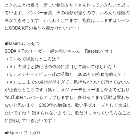
ときの曲とは違う、新しい物語をたくさん作っていきたいと思っ
ています。メンバー全員、声の種類が違うので、いろんな種類の
曲ができそうです。わくわくしてます。抱負は……まずはシーン
にSODA KITの名前を轟かせたいです！
■Rasetsu / らせつ
SODA KITのリーダー！緑の鬼いちゃん、Rasetsuです！
（Ｑ）歌で得意なところは？
（Ａ）力強さと抜け感の強弱に注目して聴いてほしいな！
（Ｑ）メジャーデビュー後の活動と、2023年の抱負を教えて！
（Ａ）ここまでの展開が早すぎて、気持ちがついて行けてないの
が正直なところです（笑）。メジャーデビュー後も今までどおり
YouTubeにカバーもアップしますし、多分そこまで活動は変わら
ないと思います！2023年の抱負は、歌い手グループとして大成し
たいですね！ 飽きられないように、歌だけじゃなくいろんなこと
に挑戦していきたいです！
■Figaro / フィガロ