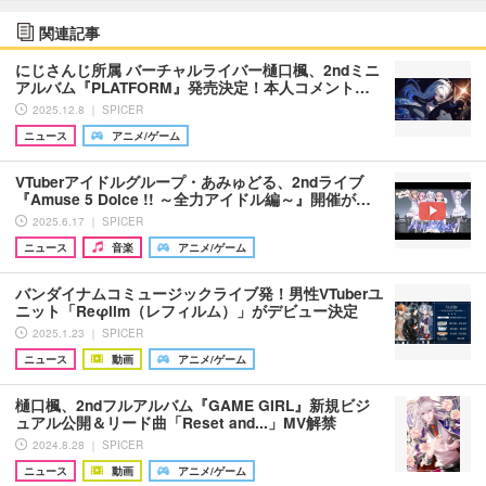
関連記事
にじさんじ所属 バーチャルライバー樋口楓、2ndミニ
アルバム『PLATFORM』発売決定！本人コメント…
2025.12.8 ｜ SPICER
ニュース
アニメ/ゲーム
VTuberアイドルグループ・あみゅどる、2ndライブ
『Amuse 5 Dolce !! ～全力アイドル編～』開催が…
2025.6.17 ｜ SPICER
ニュース
音楽
アニメ/ゲーム
バンダイナムコミュージックライブ発！男性VTuberユ
ニット「Reφilm（レフィルム）」がデビュー決定
2025.1.23 ｜ SPICER
ニュース
動画
アニメ/ゲーム
樋口楓、2ndフルアルバム『GAME GIRL』新規ビジ
ュアル公開＆リード曲「Reset and...」MV解禁
2024.8.28 ｜ SPICER
ニュース
動画
アニメ/ゲーム