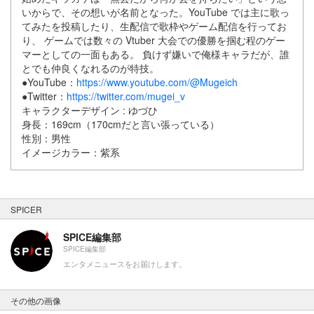
いからで、その想いが名前となった。YouTube では主に歌っ
てみたを投稿したり、生配信で歌枠やゲーム配信を行ってお
り、 ゲームでは数々の Vtuber 大会での優勝を掴む程のゲー
マーとしての一面もある。 負けず嫌いで俺様キャラだが、誰
とでも仲良くなれるのが特技。
●YouTube：
https://www.youtube.com/@Mugeich
●Twitter：
https://twitter.com/mugei_v
キャラクターデザイン : ゆづひ
身長：169cm（170cmだと言い張っている）
性別：男性
イメージカラー：紫系
SPICER
SPICE編集部
SPICE編集部
エンタメニュースをお届けします。
その他の画像