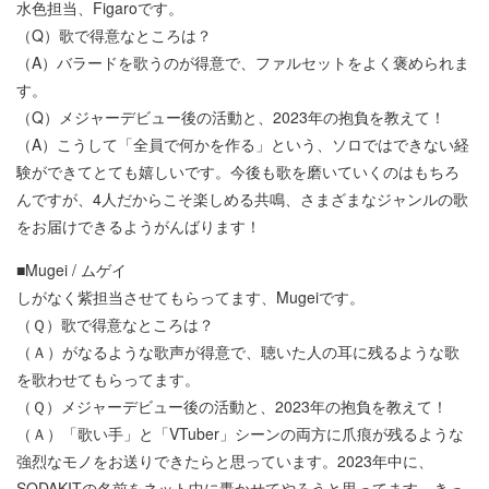
水色担当、Figaroです。
（Q）歌で得意なところは？
（A）バラードを歌うのが得意で、ファルセットをよく褒められま
す。
（Q）メジャーデビュー後の活動と、2023年の抱負を教えて！
（A）こうして「全員で何かを作る」という、ソロではできない経
験ができてとても嬉しいです。今後も歌を磨いていくのはもちろ
んですが、4人だからこそ楽しめる共鳴、さまざまなジャンルの歌
をお届けできるようがんばります！
■Mugei / ムゲイ
しがなく紫担当させてもらってます、Mugeiです。
（Ｑ）歌で得意なところは？
（Ａ）がなるような歌声が得意で、聴いた人の耳に残るような歌
を歌わせてもらってます。
（Ｑ）メジャーデビュー後の活動と、2023年の抱負を教えて！
（Ａ）「歌い手」と「VTuber」シーンの両方に爪痕が残るような
強烈なモノをお送りできたらと思っています。2023年中に、
SODAKITの名前をネット中に轟かせてやろうと思ってます。きっ