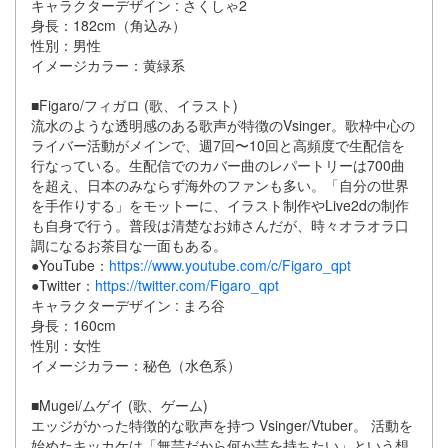
キャラクターデザイン : さくしゃ2
身長：182cm（角込み）
性別：男性
イメージカラー：黄緑系
■Figaro/フィガロ (歌、イラスト)
流水のような透明感のある歌声が特徴のVsinger。歌枠中心の
ライバー活動がメインで、週7回〜10回と高頻度で生配信を
行なっている。生配信でのカバー曲のレパートリーは700曲
を超え、日本のみならず海外のファンも多い。「自分の世界
を手作りする」をモットーに、イラスト制作やLive2dの制作
も自身で行う。普段は清楚なお姉さんだが、時々オラオラ口
調になるお茶目な一面もある。
●YouTube：
https://www.youtube.com/c/Figaro_qpt
●Twitter：
https://twitter.com/Figaro_qpt
キャラクターデザイン : まろ谷
身長：160cm
性別：女性
イメージカラー：秘色（水色系）
■Mugei/ムゲイ (歌、ゲーム)
エッジがかった特徴的な歌声を持つ Vsinger/Vtuber。 活動を
始めたキッカケは「無芸だから何か芸を持ちたい」という想