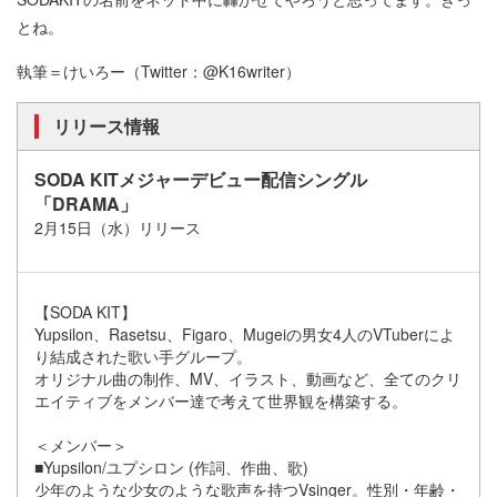
とね。
執筆＝けいろー（Twitter：@K16writer）
リリース情報
SODA KITメジャーデビュー配信シングル
「DRAMA」
2月15日（水）リリース
【SODA KIT】
Yupsilon、Rasetsu、Figaro、Mugeiの男女4人のVTuberによ
り結成された歌い手グループ。
オリジナル曲の制作、MV、イラスト、動画など、全てのクリ
エイティブをメンバー達で考えて世界観を構築する。
＜メンバー＞
■Yupsilon/ユプシロン (作詞、作曲、歌)
少年のような少女のような歌声を持つVsinger。性別・年齢・