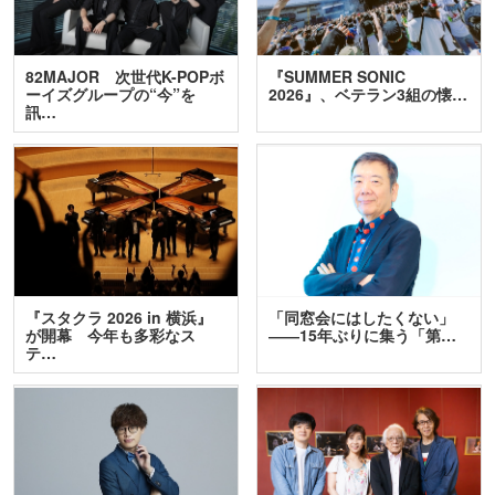
82MAJOR 次世代K-POPボ
『SUMMER SONIC
ーイズグループの“今”を
2026』、ベテラン3組の懐…
訊…
『スタクラ 2026 in 横浜』
「同窓会にはしたくない」
が開幕 今年も多彩なス
――15年ぶりに集う「第…
テ…