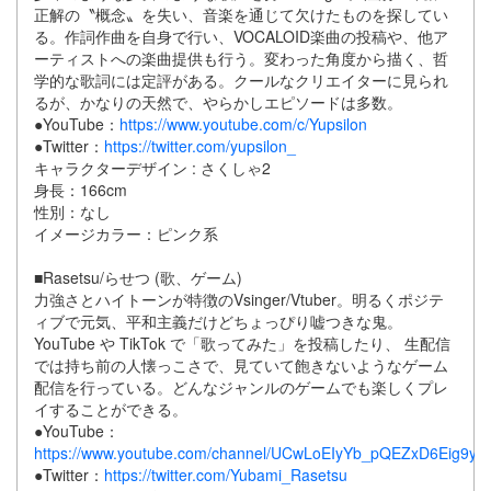
正解の〝概念〟を失い、音楽を通じて欠けたものを探してい
る。作詞作曲を自身で行い、VOCALOID楽曲の投稿や、他ア
ーティストへの楽曲提供も行う。変わった角度から描く、哲
学的な歌詞には定評がある。クールなクリエイターに見られ
るが、かなりの天然で、やらかしエピソードは多数。
●YouTube：
https://www.youtube.com/c/Yupsilon
●Twitter：
https://twitter.com/yupsilon_
キャラクターデザイン : さくしゃ2
身長：166cm
性別：なし
イメージカラー：ピンク系
■Rasetsu/らせつ (歌、ゲーム)
力強さとハイトーンが特徴のVsinger/Vtuber。明るくポジテ
ィブで元気、平和主義だけどちょっぴり嘘つきな鬼。
YouTube や TikTok で「歌ってみた」を投稿したり、 生配信
では持ち前の人懐っこさで、見ていて飽きないようなゲーム
配信を行っている。どんなジャンルのゲームでも楽しくプレ
イすることができる。
●YouTube：
https://www.youtube.com/channel/UCwLoEIyYb_pQEZxD6Eig9yA
●Twitter：
https://twitter.com/Yubami_Rasetsu