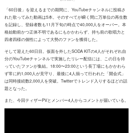
「60日後」を迎えるまでの期間に、YouTubeチャンネルに投稿さ
れた歌ってみた動画は5本。そのすべてが瞬く間に万単位の再生数
を記録し、登録者数も11月下旬の時点で40,000人をオーバー。本
格始動前かつ正体不明であるにもかかわらず、持ち前の歌唱力と
四者四様の個性によって大勢のファンを獲得した。
そして迎えた60日目。仮面を外したSODA KITの4人がそれぞれ自
分のYouTubeチャンネルで実施したリレー配信には、この日を待
っていたファンが集結。18:00〜23:00という長丁場にもかかわら
ず常に約1,000人が見守り、最後に4人揃って行われた「開会式」
は同時接続数2,000人を突破。Twitterでトレンド入りするほどの話
題となった。
また、今回ティザーPVとメンバー4人からコメントが届いている。