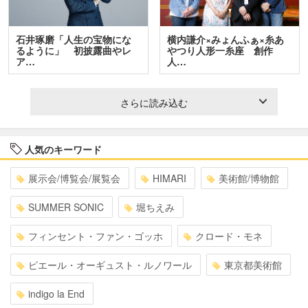
石井琢磨「人生の宝物にな
横内謙介×みょんふぁ×糸あ
るように」 初披露曲やレ
やつり人形一糸座 創作
ア…
人…
さらに読み込む
人気のキーワード
展示会/博覧会/展覧会
HIMARI
美術館/博物館
SUMMER SONIC
堀ちえみ
フィンセント・ファン・ゴッホ
クロード・モネ
ピエール・オーギュスト・ルノワール
東京都美術館
indigo la End