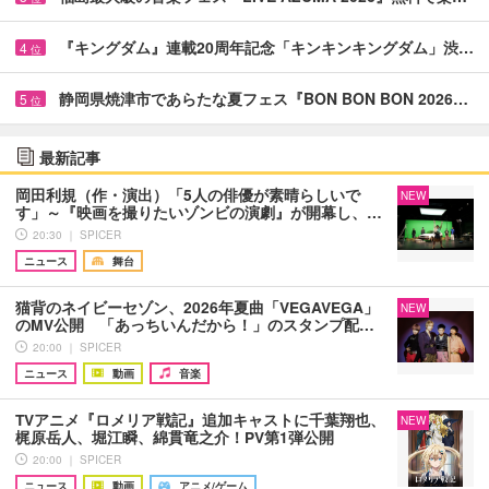
『キングダム』連載20周年記念「キンキンキングダム」渋…
4
位
静岡県焼津市であらたな夏フェス『BON BON BON 2026…
5
位
最新記事
岡田利規（作・演出）「5人の俳優が素晴らしいで
NEW
す」～『映画を撮りたいゾンビの演劇』が開幕し、…
20:30 ｜ SPICER
ニュース
舞台
猫背のネイビーセゾン、2026年夏曲「VEGAVEGA」
NEW
のMV公開 「あっちいんだから！」のスタンプ配…
20:00 ｜ SPICER
ニュース
動画
音楽
TVアニメ『ロメリア戦記』追加キャストに千葉翔也、
NEW
梶原岳人、堀江瞬、綿貫竜之介！PV第1弾公開
20:00 ｜ SPICER
ニュース
動画
アニメ/ゲーム