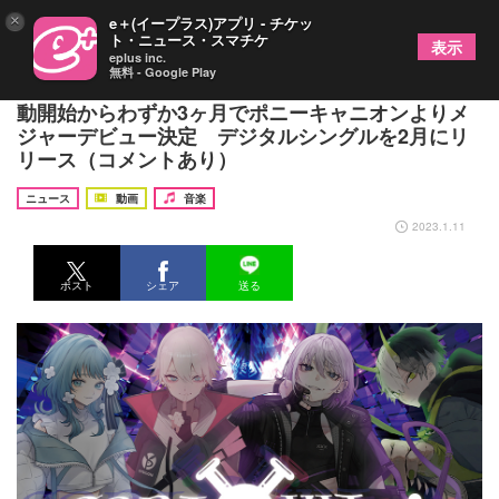
×
e＋(イープラス)アプリ - チケッ
ト・ニュース・スマチケ
表示
eplus inc.
無料 - Google Play
男女混合VTuberの歌い手グループ・SODA KIT、活
動開始からわずか3ヶ月でポニーキャニオンよりメ
ジャーデビュー決定 デジタルシングルを2月にリ
リース（コメントあり）
ニュース
動画
音楽
2023.1.11
ポスト
シェア
送る