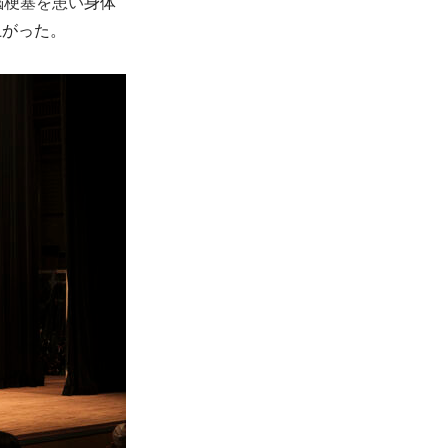
脳梗塞を患い
身体
上がった。