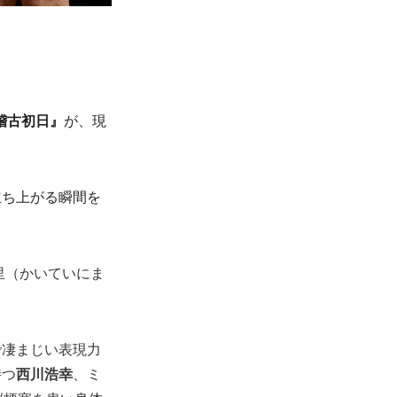
稽古初日』
が、現
立ち上がる瞬間を
里（かいていにま
で凄まじい表現力
持つ
西川浩幸
、ミ