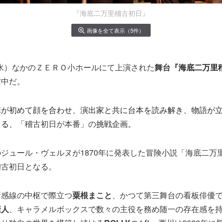
『海底二万里稽古初日』
画像を全て表示（5件）
日（水）なかのＺＥＲＯ小ホールにて上演された
舞台『
海底二万里
信中だ。
陣が初めて顔を合わせ、演出家と共に台本を読み解き、物語が
える、「
稽古初日が本番」の
挑戦企画。
ジュール・ヴェルヌが1870年に発表した冒険小説「海底二万
稽古初日となる。
新感線の中枢で際立つ
粟根まこと
、かつて第三舞台の看板俳優
康人
、キャラメルボックスで数々の主役を務め随一の存在感を