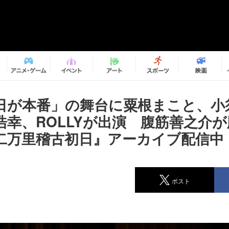
日が本番」の舞台に粟根まこと、小
浩幸、ROLLYが出演 腹筋善之介
二万里稽古初日』アーカイブ配信中
ポスト