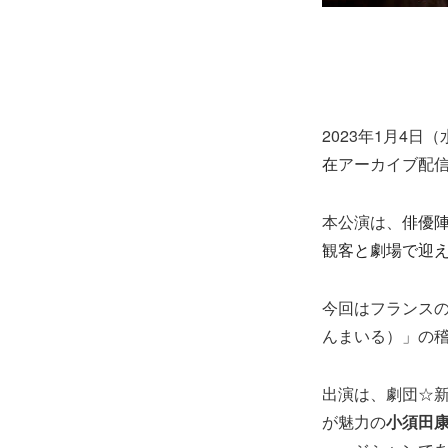
2023年1月4
在
アーカイブ配
本公演は、
俳優
観客と劇場で迎
今回はフランスの
んまいる）」の
出演は、劇団☆
が魅力の
小須田