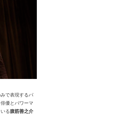
のみで表現するパ
な俳優とパワーマ
ている
腹筋善之介