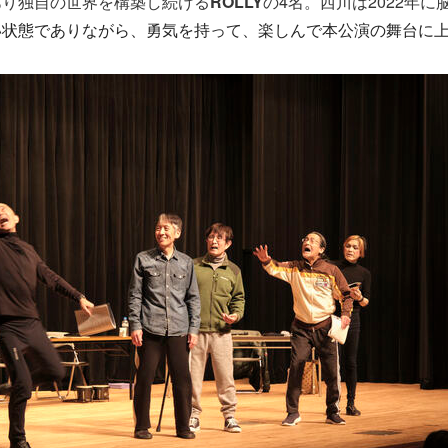
あり独自の世界を構築し続ける
ROLLY
の4名。
西川は2022年に
い状態でありながら、勇気を持って、
楽しんで本公演の舞台に