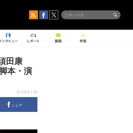
須田康
が脚本・演
2023.1.23
シェア