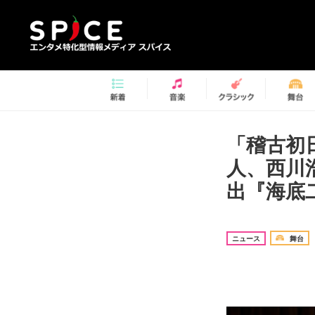
「稽古初
人、西川
出『海底
ニュース
舞台