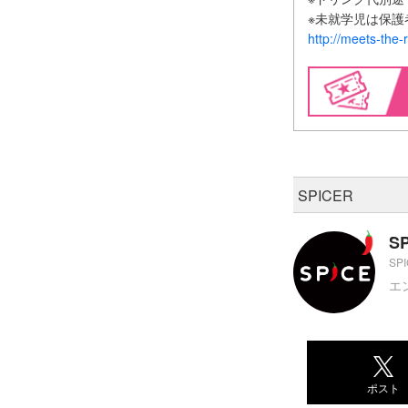
※未就学児は
http://meets-the
SPICER
S
SP
エ
ポスト