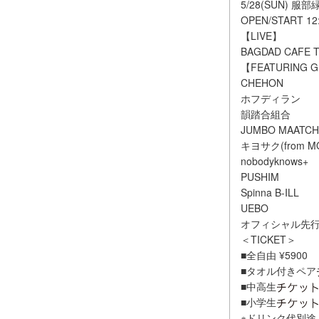
5/28(SUN) 
OPEN/START 1
【LIVE】
BAGDAD CAFE TH
【FEATURING 
CHEHON
ホフディラン
韻踏合組合
JUMBO MAATCH・
キヨサク(from M
nobodyknows+
PUSHIM
Spinna B-ILL
UEBO
オフィシャル先
＜TICKET＞
■全自由 ¥5900
■タオル付きペア
■中高生
■小学生
※ドリンク代別途