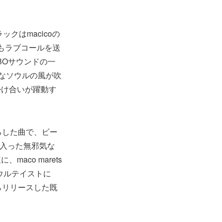
ックはmacicoの
でもラブコールを送
BOサウンドの一
クなソウルの風が吹
掛け合いが躍動す
下ろした曲で、ビー
が入った無邪気な
co marets
/ソウルテイストに
からリリースした既