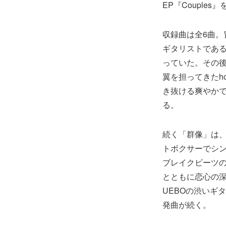
EP『Couple
収録曲は全6曲。冒
ギタリストである
っていた。その後
翼を担ってきたh
き抜ける爽やか
る。
続く「群像」は、U
トボクサーでシン
ブレイクビーツの
とともに恋心の深み
UEBOの渋いギタ
発曲が続く。