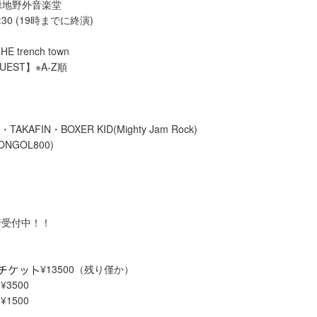
服部緑地野外音楽堂
2:30 (19時までに終演)
E trench town
GUEST】※A-Z順
TAKAFIN・BOXER KID(Mighty Jam Rock)
ONGOL800)
行受付中！！
¥13500（残り僅か）
¥3500
¥1500