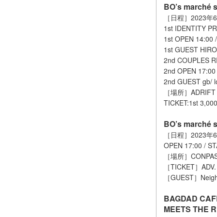
BO’s marché sp
［日程］2023年6
1st IDENTITY PR
1st OPEN 14:00 
1st GUEST HIROS
2nd COUPLES RE
2nd OPEN 17:00 
2nd GUEST gb/ l
［場所］ADRIFT
TICKET:1st 3,000
BO’s marché sp
［日程］2023年6
OPEN 17:00 / ST
［場所］CONPA
［TICKET］ADV. 4
［GUEST］Neighbo
BAGDAD CAFE 
MEETS THE R