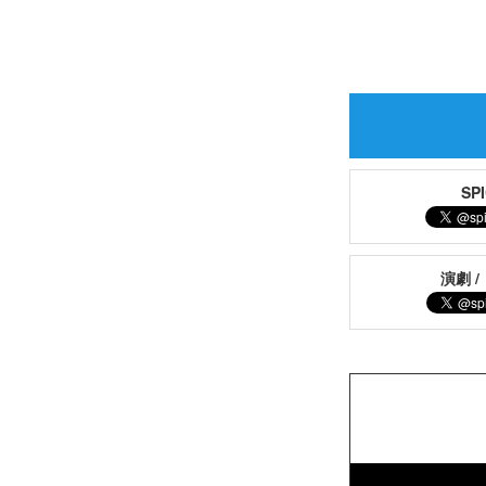
S
演劇 /