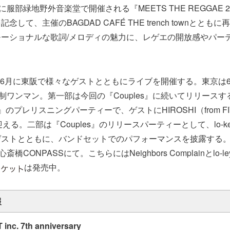
に服部緑地野外音楽堂で開催される『MEETS THE REGGAE 2
して、主催のBAGDAD CAFÉ THE trench townととも
ーショナルな歌詞/メロディの魅力に、レゲエの開放感やパー
、6月に東阪で様々なゲストとともにライブを開催する。東京は
二部制ワンマン。第一部は今回の『Couples』に続いてリリース
ity』のプレリスニングパーティーで、ゲストにHIROSHI（from FI
迎える。二部は『Couples』のリリースパーティーとして、lo-key
ゲストとともに、バンドセットでのパフォーマンスを披露する
橋CONPASSにて。こちらにはNeighbors Complainとlo-le
は発売中。
報
 inc. 7th anniversary