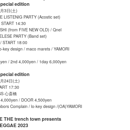
ecial edition
月3日(土)
E LISTENIG PARTY (Acostic set)
/ START 14:30
HI (from FIVE NEW OLD) / Qnel
LESE PARTY (Band set)
/ START 18:00
o-key design / maco marets / YAMORI
yen / 2nd 4,000yen / 1day 6,000yen
ecial edition
月24日(土)
ART 17:30
SS 心斎橋
,000yen / DOOR 4,500yen
rs Complain / lo-key design /(OA)YAMORI
THE trench town presents
EGGAE 2023