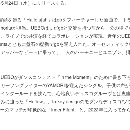
s』を5月24日（水）にリリースする。
頭を飾る「Hallelujah」はgbをフィーチャーした新曲で、トラ
horitaが担当。UEBOはまだgbと交流を持つ前から、公の場
、ライブでの共演を経てコラボレーションが実現。近年のUE
oritaとともに盤石の態勢でgbを迎え入れた。オーセンティッ
でアッパーなビートに乗って、二人のハーモニーとユニゾン、
EBOがダンスコンテスト『in the Moment』のために書き
ガーソングライターのYAMORIを迎えたシングル。子供の声
インタールードを挟んで、心地良いディスコグルーヴとは裏腹に、ma
に迫った「Hollow」、lo-key designのモダンなディスコ
ーのマッチが印象的な「Inner Flight」と、2023年に入って