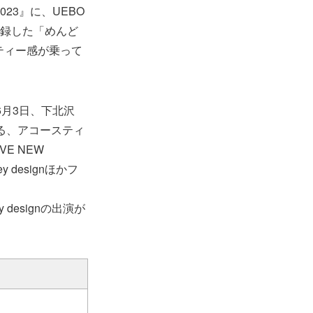
023』に、UEBO
に再録した「めんど
ティー感が乗って
6月3日、下北沢
する、アコースティ
VE NEW
 designほかフ
。
y designの出演が