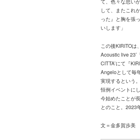
て、色々な思いが
して、またこれ
った』と胸を張
いします」
この後KIRITOは
Acoustic live
CITTA’にて『K
Angeloとし
実現するという
恒例イベントにし
今始めたことが
とのこと。202
文＝金多賀歩美