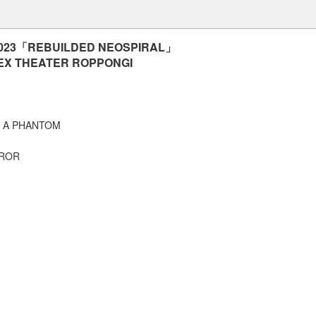
ト
 2023「REBUILDED NEOSPIRAL」
) EX THEATER ROPPONGI
N A PHANTOM
RROR