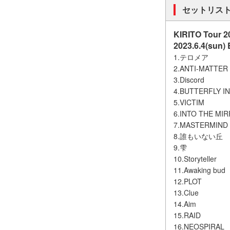
セットリス
KIRITO Tour
2023.6.4(sun
1.テロメア
2.ANTI-MATTER
3.Discord
4.BUTTERFLY I
5.VICTIM
6.INTO THE MI
7.MASTERMIND
8.誰もいない丘
9.雫
10.Storyteller
11.Awaking bud
12.PLOT
13.Clue
14.Aim
15.RAID
16.NEOSPIRAL