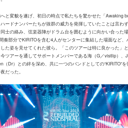
と変貌を遂げ、初日の時点で私たちを驚かせた「Awaking bu
なハードナンバーたちが抜群の威力を発揮していたことは言わ
同士の絡み、弦楽器陣がドラム台を囲むように向かい合った場
」の間奏部分でKIRITOを含む4人がセンターに集結した場面など
した姿を見せてくれた彼ら。「このツアーは特に良かった」という
ツアーを通してサポートメンバーである海（G／vistlip）、J
Allen（Dr）との絆を深め、共に一つのバンドとしての“KIRITO
一夜だった。