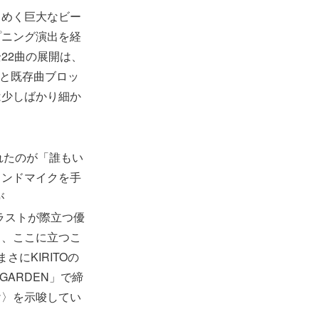
らめく巨大なビー
プニング演出を経
22曲の展開は、
クと既存曲ブロッ
は少しばかり細か
されたのが「誰もい
タンドマイクを手
が
ントラストが際立つ優
き、ここに立つこ
にKIRITOの
GARDEN」で締
け〉を示唆してい