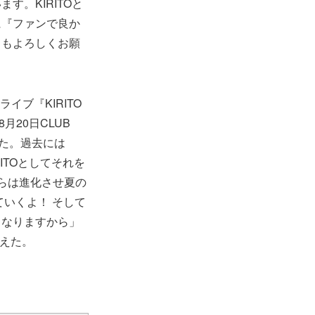
。KIRITOと
に『ファンで良か
らもよろしくお願
ライブ『KIRITO
たに8月20日CLUB
定した。過去には
ITOとしてそれを
らは進化させ夏の
ていくよ！ そして
となりますから」
見えた。