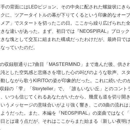
手の背面にはLEDビジョン、その中央に配された螺旋状にき
ックに、ツアータイトルの幕が下りてくるという印象的なオー
メア」でスタートを切ったこの日。ここから繰り広げられた全
きな違いがあった。まず、初日では『NEOSPIRAL』ブロッ
大きな塊として交互に組まれた構成だったわけだが、最終日で
になっていたのだ。
L』の収録順通りに7曲目「MASTERMIND」まで進んだ後、供
混沌とした空気感と悲痛さを増した心の叫びのような歌声、ス
動しながら歌うKIRITOの姿が印象的だった。これに続いたの
L』収録の「雫」「Storyteller」で、「誰もいない丘」とのコ
て、いつも信じてくれるあなたがいたから、幾度も道を切り開
いうメッセージの意味合いがより強く響き、この3曲の流れはまさ
ようだった。また、本編を『NEOSPIRAL』の楽曲ではなく「
初日とは違う点だが、それはここからまた始まる〈新しい夜明
い。