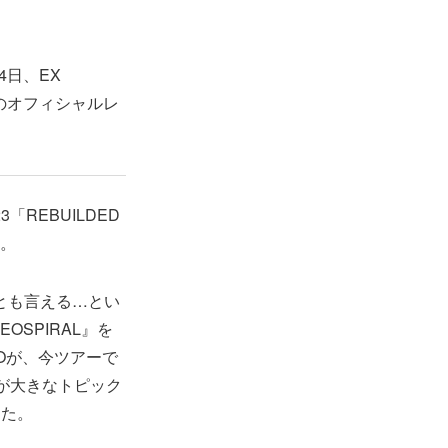
月4日、EX
日のオフィシャルレ
3「REBUILDED
た。
章とも言える…とい
SPIRAL』を
Oが、今ツアーで
とが大きなトピック
きた。