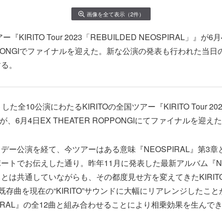
画像を全て表示（2件）
ー『KIRITO Tour 2023「REBUILDED NEOSPIRAL」』が6
ROPPONGIでファイナルを迎えた。新な公演の発表も行われた当
する。
た全10公演にわたるKIRITOの全国ツアー『KIRITO Tour 202
』が、6月4日EX THEATER ROPPONGIにてファイナルを迎え
デー公演を経て、今ツアーはある意味『NEOSPIRAL』第3
ートでお伝えした通り。昨年11月に発表した最新アルバム『NEO
とは共通していながらも、その都度見せ方を変えてきたKIRIT
の既存曲を現在の“KIRITO”サウンドに大幅にリアレンジしたこ
PIRAL』の全12曲と組み合わせることにより相乗効果を生んで