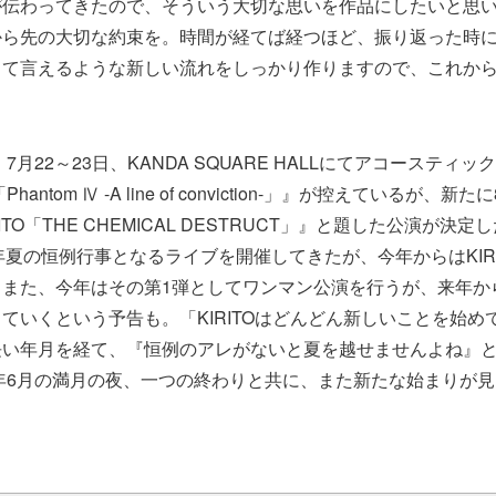
伝わってきたので、そういう大切な思いを作品にしたいと思います
から先の大切な約束を。時間が経てば経つほど、振り返った時
って言えるような新しい流れをしっかり作りますので、これか
、7月22～23日、KANDA SQUARE HALLにてアコースティック
 23’「Phantom Ⅳ -A line of conviction-」』が控えているが、新
IRITO「THE CHEMICAL DESTRUCT」』と題した公演が決
て毎年夏の恒例行事となるライブを開催してきたが、今年からはKIR
。また、今年はその第1弾としてワンマン公演を行うが、来年か
ていくという予告も。「KIRITOはどんどん新しいことを始め
長い年月を経て、『恒例のアレがないと夏を越せませんよね』
3年6月の満月の夜、一つの終わりと共に、また新たな始まりが