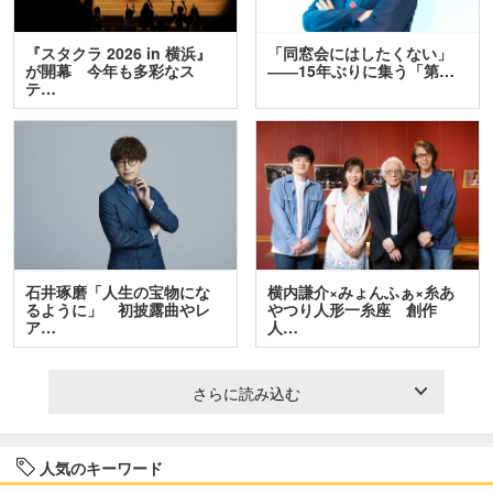
『スタクラ 2026 in 横浜』
「同窓会にはしたくない」
が開幕 今年も多彩なス
――15年ぶりに集う「第…
テ…
石井琢磨「人生の宝物にな
横内謙介×みょんふぁ×糸あ
るように」 初披露曲やレ
やつり人形一糸座 創作
ア…
人…
さらに読み込む
人気のキーワード