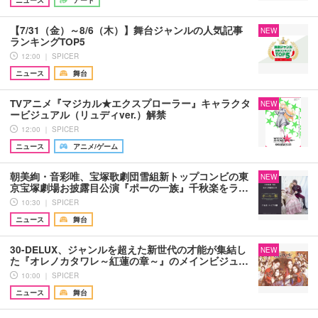
【7/31（金）～8/6（木）】舞台ジャンルの人気記事
NEW
ランキングTOP5
12:00 ｜ SPICER
ニュース
舞台
TVアニメ『マジカル★エクスプローラー』キャラクタ
NEW
ービジュアル（リュディver.）解禁
12:00 ｜ SPICER
ニュース
アニメ/ゲーム
朝美絢・音彩唯、宝塚歌劇団雪組新トップコンビの東
NEW
京宝塚劇場お披露目公演『ポーの一族』千秋楽をラ…
10:30 ｜ SPICER
ニュース
舞台
30-DELUX、ジャンルを超えた新世代の才能が集結し
NEW
た『オレノカタワレ～紅蓮の章～』のメインビジュ…
10:00 ｜ SPICER
ニュース
舞台