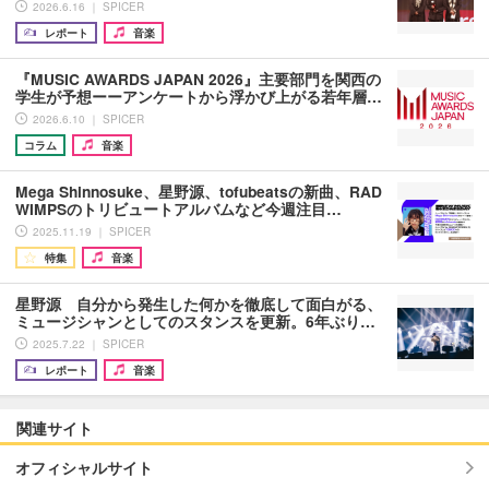
2026.6.16 ｜ SPICER
レポート
音楽
『MUSIC AWARDS JAPAN 2026』主要部門を関西の
学生が予想ーーアンケートから浮かび上がる若年層…
2026.6.10 ｜ SPICER
コラム
音楽
Mega Shinnosuke、星野源、tofubeatsの新曲、RAD
WIMPSのトリビュートアルバムなど今週注目…
2025.11.19 ｜ SPICER
特集
音楽
星野源 自分から発生した何かを徹底して面白がる、
ミュージシャンとしてのスタンスを更新。6年ぶり…
2025.7.22 ｜ SPICER
レポート
音楽
関連サイト
オフィシャルサイト