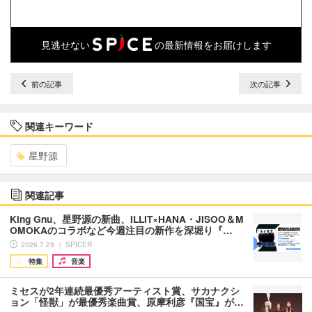
見逃せない
の最新情報をお届けします
前の記事
次の記事
関連キーワード
星野源
関連記事
King Gnu、星野源の新曲、ILLIT×HANA・JISOO＆M
OMOKAのコラボなど今週注目の新作を深堀り『…
2026.7.29 ｜ SPICER
特集
音楽
ミセスが2年連続最優秀アーティスト賞、サカナクシ
ョン「怪獣」が最優秀楽曲賞、原摩利彦『国宝』が…