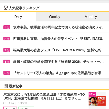
人気記事ランキング
Daily
Weekly
Monthly
坂本冬美、歌手生活40周年記念でおくる明治座公演のメイ…
1
位
西川貴教に直撃、滋賀最大の音楽イベント『FEST. INAZU…
2
位
福島最大級の音楽フェス『LIVE AZUMA 2026』無料で楽…
3
位
愛知・岐阜の地酒を満喫する『秋酒祭 2026』チケット一…
4
位
『サントリー1万人の第九』Aぇ! groupの佐野晶哉が合唱…
5
位
最新記事
木梨憲武による3度目の全国巡回展『木梨憲武展－TO
NEW
UCH』北海道で初開催 8月22日（土）までサッ…
12:10 ｜ SPICER
ニュース
アート