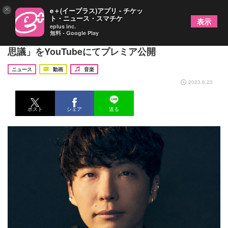
×
e＋(イープラス)アプリ - チケッ
ト・ニュース・スマチケ
表示
eplus inc.
無料 - Google Play
星野源、ソロデビュー13周年 最新ライブより「不
思議」をYouTubeにてプレミア公開
ニュース
動画
音楽
2023.6.23
ポスト
シェア
送る