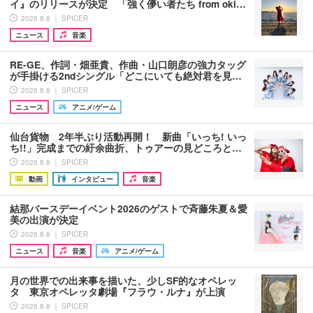
イ』のリリースが決定 「強く儚い者たち from oki…
2026.8.8 ｜ SPICER
ニュース
音楽
RE-GE、作詞・畑亜貴、作曲・山口朗彦の強力タッグ
が手掛ける2ndシングル「どこにいても絶対君を見…
2026.8.8 ｜ SPICER
ニュース
アニメ/ゲーム
仙台貨物 2年半ぶり活動再開！ 新曲「いっち! いっ
ち!!」完成までの紆余曲折、トゥアーの見どころと…
2026.8.8 ｜ SPICER
動画
インタビュー
音楽
結那バースデーイベント2026のゲストで斉藤朱夏＆愛
美の出演が決定
2026.8.8 ｜ SPICER
ニュース
音楽
アニメ/ゲーム
月の世界での出来事を描いた、少しSF的なオペレッ
タ 東京オペレッタ劇場『フラウ・ルナ』が上演
2026.8.8 ｜ SPICER