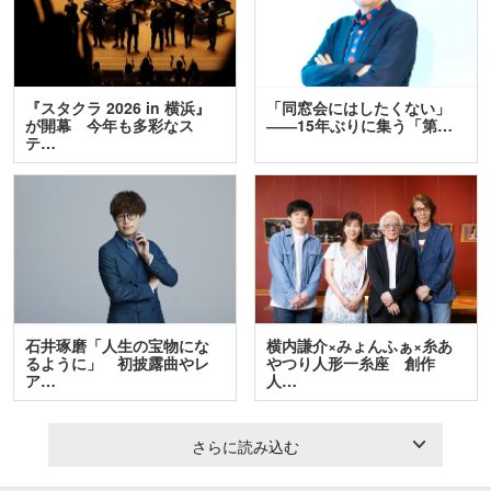
『スタクラ 2026 in 横浜』
「同窓会にはしたくない」
が開幕 今年も多彩なス
――15年ぶりに集う「第…
テ…
石井琢磨「人生の宝物にな
横内謙介×みょんふぁ×糸あ
るように」 初披露曲やレ
やつり人形一糸座 創作
ア…
人…
さらに読み込む