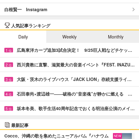
白根賢一 Instagram
人気記事ランキング
Daily
Weekly
Monthly
広島東洋カープ追加3試合決定！ 9/25巨人戦などチケッ…
1
位
西川貴教に直撃、滋賀最大の音楽イベント『FEST. INAZU…
2
位
大阪・茨木のライブハウス「JACK LION」存続支援ライ…
3
位
石田泰尚×渡辺雄一――破格の“音楽魂”が静かに燃える …
4
位
坂本冬美、歌手生活40周年記念でおくる明治座公演のメイ…
5
位
最新記事
Cocco、沖縄の歌を集めたニューアルバム『ハナウム
NEW