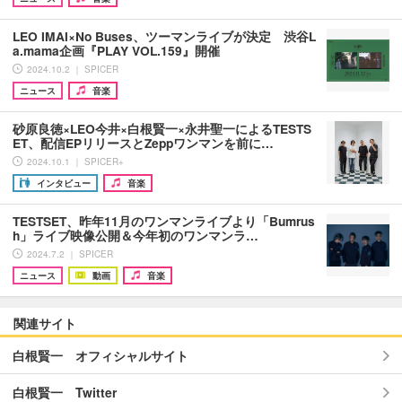
LEO IMAI×No Buses、ツーマンライブが決定 渋谷L
a.mama企画『PLAY VOL.159』開催
2024.10.2 ｜ SPICER
ニュース
音楽
砂原良徳×LEO今井×白根賢一×永井聖一によるTESTS
ET、配信EPリリースとZeppワンマンを前に…
2024.10.1 ｜ SPICER+
インタビュー
音楽
TESTSET、昨年11月のワンマンライブより「Bumrus
h」ライブ映像公開＆今年初のワンマンラ…
2024.7.2 ｜ SPICER
ニュース
動画
音楽
関連サイト
白根賢一 オフィシャルサイト
白根賢一 Twitter