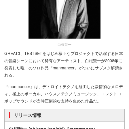
白根賢一
GREAT3、TESTSETをはじめ様々なプロジェクトで活躍する日本
の音楽シーンにおいて稀有なアーティスト、白根賢一が2008年に
発表した唯一のソロ作品『manmancer』がついにサブスク解禁さ
れる。
『manmancer』は、デトロイトテクノを経由した叙情的なメロデ
ィ、極上のボーカル、ハウス／テクノミュージック、エレクトロ
ポップサウンドが当時圧倒的な支持を集めた作品だ。
リリース情報
白根賢一 (shirane kenichi)『manmancer』