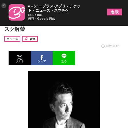
×
e＋(イープラス)アプリ - チケッ
ト・ニュース・スマチケ
表示
eplus inc.
無料 - Google Play
白根賢一、唯一のソロ作品『manmancer』がサブ
スク解禁
ニュース
音楽
2023.6.28
ポスト
シェア
送る