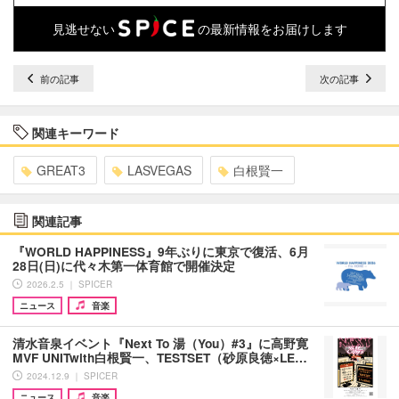
見逃せない
の最新情報をお届けします
前の記事
次の記事
関連キーワード
GREAT3
LASVEGAS
白根賢一
関連記事
『WORLD HAPPINESS』9年ぶりに東京で復活、6⽉
28⽇(⽇)に代々木第一体育館で開催決定
2026.2.5 ｜ SPICER
ニュース
音楽
清水音泉イベント『Next To 湯（You）#3』に高野寛
MVF UNITwith白根賢一、TESTSET（砂原良徳×LE…
2024.12.9 ｜ SPICER
ニュース
音楽