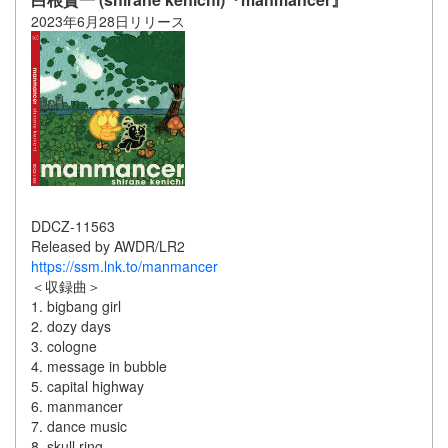
2023年6月28日リリース
DDCZ-11563
Released by AWDR/LR2
https://ssm.lnk.to/manmancer
＜収録曲＞
1. bigbang girl
2. dozy days
3. cologne
4. message in bubble
5. capital highway
6. manmancer
7. dance music
8. skull ring