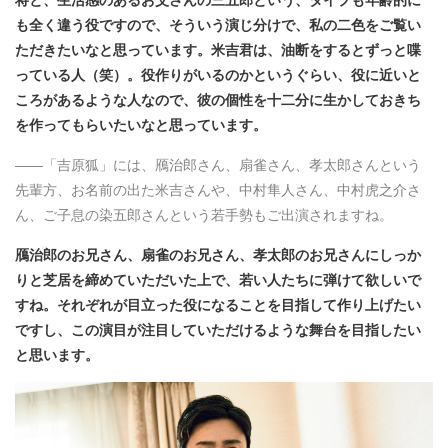
も全く違う役ですので、そういう演じ分けで、私の二色をご覧い
ただきたいなと思っています。米吉君は、油断をするとずっと喋
っている人（笑）。役作りがいるのかというぐらい、役に近いと
ころがあるような人なので、彼の個性を十二分に生かしておきち
を作ってもらいたいなと思っています。
――「吉原狐」には、鴈治郎さん、扇雀さん、孝太郎さんという
先輩方、お名前の出た米吉さんや、中村隼人さん、中村虎之介さ
ん、ご子息の染五郎さんという若手勢もご出演されますね。
鴈治郎のお兄さん、扇雀のお兄さん、孝太郎のお兄さんにしっか
りと芝居を締めていただいた上で、若い人たちに弾けて欲しいで
すね。それぞれが目立った役になることを目指して作り上げたい
ですし、この演目が注目していただけるような舞台を目指したい
と思います。