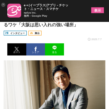
×
e＋(イープラス)アプリ - チケッ
ト・ニュース・スマチケ
表示
eplus inc.
無料 - Google Play
松本幸四郎、『七月大歌舞伎』に3年連続で出演す
るワケ「大阪は思い入れの強い場所」
インタビュー
舞台
2023.7.7
ポスト
シェア
送る