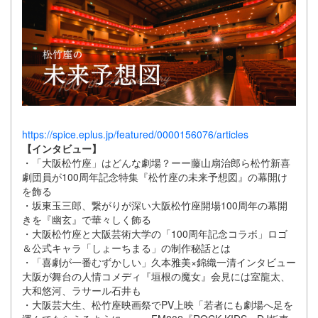
https://spice.eplus.jp/featured/0000156076/articles
【インタビュー】
・「大阪松竹座」はどんな劇場？ーー藤山扇治郎ら松竹新喜
劇団員が100周年記念特集『松竹座の未来予想図』の幕開け
を飾る
・坂東玉三郎、繋がりが深い大阪松竹座開場100周年の幕開
きを『幽玄』で華々しく飾る
・大阪松竹座と大阪芸術大学の「100周年記念コラボ」ロゴ
＆公式キャラ「しょーちまる」の制作秘話とは
・「喜劇が一番むずかしい」久本雅美×錦織一清インタビュー
大阪が舞台の人情コメディ『垣根の魔女』会見には室龍太、
大和悠河、ラサール石井も
・大阪芸大生、松竹座映画祭でPV上映「若者にも劇場へ足を