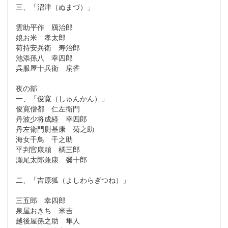
三、「沼津（ぬまづ）」
雲助平作 鴈治郎
娘お米 孝太郎
荷持安兵衛 寿治郎
池添孫八 幸四郎
呉服屋十兵衛 扇雀
夜の部
一、「俊寛（しゅんかん）」
俊寛僧都 仁左衛門
丹波少将成経 幸四郎
丹左衛門尉基康 菊之助
海女千鳥 千之助
平判官康頼 橘三郎
瀬尾太郎兼康 彌十郎
二、「吉原狐（よしわらぎつね）」
三五郎 幸四郎
泉屋おきち 米吉
越後屋孫之助 隼人