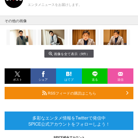
エンタメニュースをお届けします。
その他の画像
画像を全て表示（9件）
ポスト
シェア
はてブ
送る
送信
RSSフィードの購読はこちら
多彩なエンタメ情報をTwitterで発信中
SPICE公式アカウントをフォローしよう！
SPICE総合アカウント