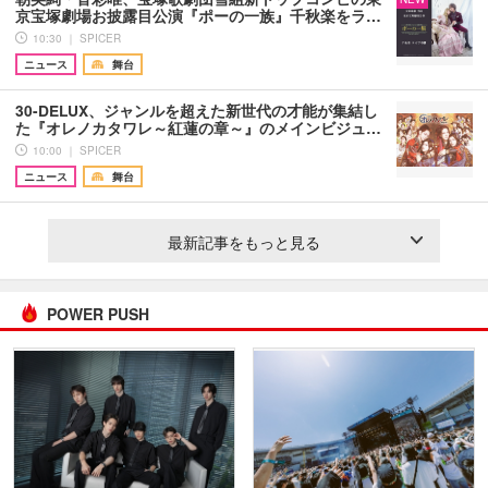
京宝塚劇場お披露目公演『ポーの一族』千秋楽をラ…
10:30 ｜ SPICER
ニュース
舞台
30-DELUX、ジャンルを超えた新世代の才能が集結し
た『オレノカタワレ～紅蓮の章～』のメインビジュ…
10:00 ｜ SPICER
ニュース
舞台
最新記事をもっと見る
POWER PUSH