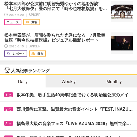
松本幸四郎が公演前に明智光秀ゆかりの地を探訪
『七月大歌舞伎』昼の部にて『時今也桔梗旗揚』を…
2026.6.20 ｜ SPICER
ニュース
舞台
松本幸四郎が、眉間を割られた光秀になる 7月歌舞
伎座『時今也桔梗旗揚』ビジュアル撮影レポート
2026.6.15 ｜ SPICER
レポート
舞台
人気記事ランキング
Daily
Weekly
Monthly
坂本冬美、歌手生活40周年記念でおくる明治座公演のメイ…
1
位
西川貴教に直撃、滋賀最大の音楽イベント『FEST. INAZU…
2
位
福島最大級の音楽フェス『LIVE AZUMA 2026』無料で楽…
3
位