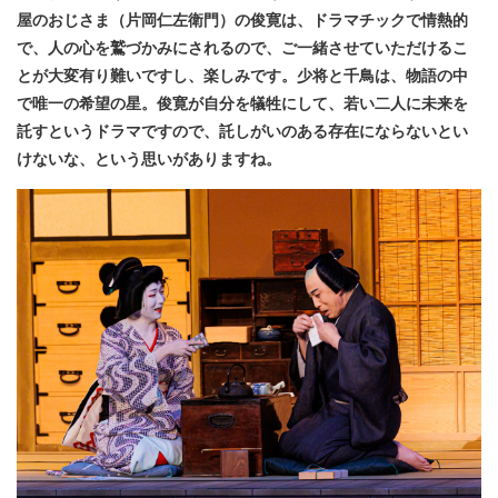
屋のおじさま（片岡仁左衛門）の俊寛は、ドラマチックで情熱的
で、人の心を鷲づかみにされるので、ご一緒させていただけるこ
とが大変有り難いですし、楽しみです。少将と千鳥は、物語の中
で唯一の希望の星。俊寛が自分を犠牲にして、若い二人に未来を
託すというドラマですので、託しがいのある存在にならないとい
けないな、という思いがありますね。