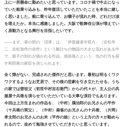
上に一所懸命に勤めたいと思っています。コロナ禍で中止になっ
ていた船乗り込みも、昨年復活していただいたことを本当に嬉し
く思いました。船に乗り込んで、お囃子が流れた時、どれだけ涙
を堪えたか。本当に感激しました。大阪で歌舞伎公演が増えてい
く原動力となる興行を目指したいです。
――まず、昼の部の「沼津」は、「伊賀越道中双六」（近松半
二、近松加作の合作）という敵討ちの物語の大きな流れがある中
で、親子の別れが描かれる作品。池添孫八という、仇の行方を探
す和田家の家臣を演じられます。
全く隙がない、完成された傑作だと思います。最初は明るくワク
ワクするようなお芝居で、その後の悲劇を引き立たたせる。うち
の家では曽祖父（初世中村吉右衛門）からの代々が、主人公の呉
服屋十兵衛を演らせていただいている大事な演目でもあります。
今回は上方生まれの作品を、（中村）鴈治郎のお兄さんの平作
（十兵衛の実父）、（中村）扇雀のお兄さんの十兵衛、（片岡）
孝太郎のお兄さんのお米（平作の娘）という上方の方々が勤めら
れるので、改めて勉強させていただきたいと思っています。