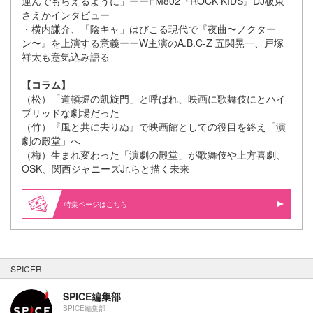
運んでもらえるように」ーーFM802『ROCK KIDS』DJ板東
さえかインタビュー
・横内謙介、「陰キャ」はびこる現代で『夜曲〜ノクター
ン〜』を上演する意義ーーW主演のA.B.C-Z 五関晃一、戸塚
祥太も意気込み語る
【コラム】
（松）「道頓堀の凱旋門」と呼ばれ、映画に歌舞伎にとハイ
ブリッドな劇場だった
（竹）『風と共に去りぬ』で映画館としての役目を終え「演
劇の殿堂」へ
（梅）生まれ変わった「演劇の殿堂」が歌舞伎や上方喜劇、
OSK、関西ジャニーズJr.らと描く未来
特集ページはこちら
SPICER
SPICE編集部
SPICE編集部