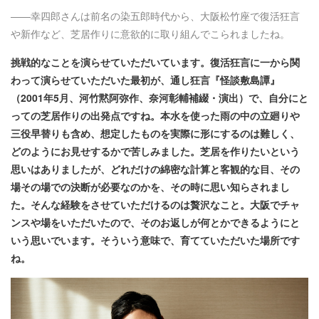
――幸四郎さんは前名の染五郎時代から、大阪松竹座で復活狂言
や新作など、芝居作りに意欲的に取り組んでこられましたね。
挑戦的なことを演らせていただいています。復活狂言に一から関
わって演らせていただいた最初が、通し狂言『怪談敷島譚』
（2001年5月、河竹黙阿弥作、奈河彰輔補綴・演出）で、自分にと
っての芝居作りの出発点ですね。本水を使った雨の中の立廻りや
三役早替りも含め、想定したものを実際に形にするのは難しく、
どのようにお見せするかで苦しみました。芝居を作りたいという
思いはありましたが、どれだけの綿密な計算と客観的な目、その
場その場での決断が必要なのかを、その時に思い知らされまし
た。そんな経験をさせていただけるのは贅沢なこと。大阪でチャ
ンスや場をいただいたので、そのお返しが何とかできるようにと
いう思いでいます。そういう意味で、育てていただいた場所です
ね。