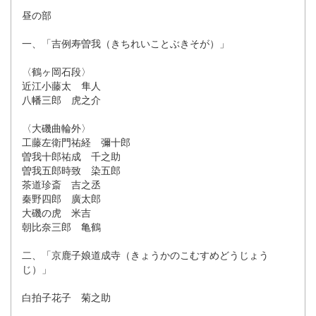
昼の部
一、「吉例寿曽我（きちれいことぶきそが）」
〈鶴ヶ岡石段〉
近江小藤太 隼人
八幡三郎 虎之介
〈大磯曲輪外〉
工藤左衛門祐経 彌十郎
曽我十郎祐成 千之助
曽我五郎時致 染五郎
茶道珍斎 吉之丞
秦野四郎 廣太郎
大磯の虎 米吉
朝比奈三郎 亀鶴
二、「京鹿子娘道成寺（きょうかのこむすめどうじょう
じ）」
白拍子花子 菊之助