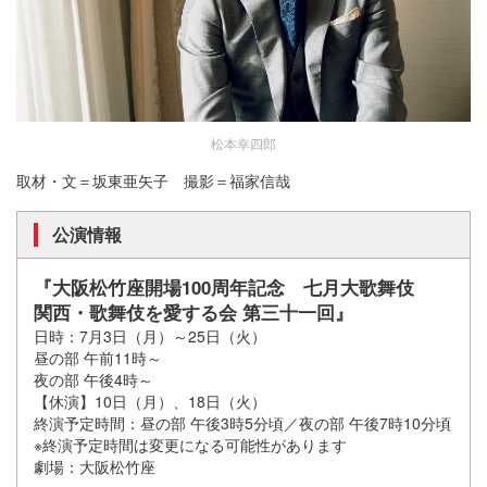
松本幸四郎
取材・文＝坂東亜矢子 撮影＝福家信哉
公演情報
『大阪松竹座開場100周年記念 七月大歌舞伎
関西・歌舞伎を愛する会 第三十一回』
日時：7月3日（月）～25日（火）
昼の部 午前11時～
夜の部 午後4時～
【休演】10日（月）、18日（火）
終演予定時間：昼の部 午後3時5分頃／夜の部 午後7時10分頃
※終演予定時間は変更になる可能性があります
劇場：大阪松竹座