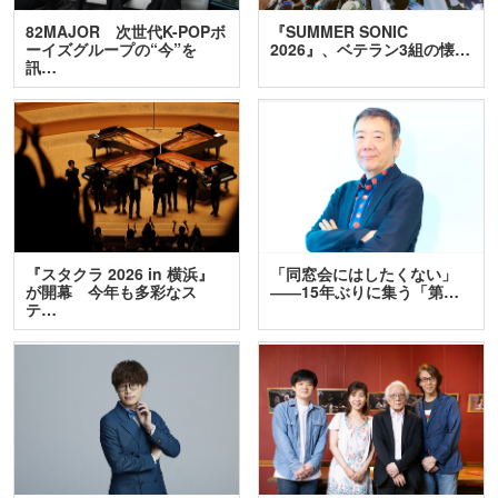
82MAJOR 次世代K-POPボ
『SUMMER SONIC
ーイズグループの“今”を
2026』、ベテラン3組の懐…
訊…
『スタクラ 2026 in 横浜』
「同窓会にはしたくない」
が開幕 今年も多彩なス
――15年ぶりに集う「第…
テ…