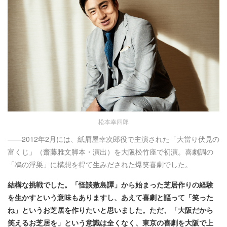
松本幸四郎
――2012年2月には、紙屑屋幸次郎役で主演された「大當り伏見の
富くじ」（齋藤雅文脚本・演出）を大阪松竹座で初演。喜劇調の
「鳰の浮巣」に構想を得て生みだされた爆笑喜劇でした。
結構な挑戦でした。「怪談敷島譚」から始まった芝居作りの経験
を生かすという意味もありますし、あえて喜劇と謳って「笑った
ね」というお芝居を作りたいと思いました。ただ、「大阪だから
笑えるお芝居を」という意識は全くなく、東京の喜劇を大阪で上