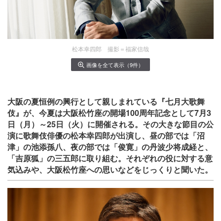
松本幸四郎 撮影＝福家信哉
画像を全て表示（9件）
大阪の夏恒例の興行として親しまれている『七月大歌舞
伎』が、今夏は大阪松竹座の開場100周年記念として7月3
日（月）～25日（火）に
開催される。その大きな節目の公
演に歌舞伎俳優の松本幸四郎が出演し、昼の部では「沼
津」の池添孫八、夜の部では「俊寛」の丹波少将成経と、
「吉原狐」の三五郎に取り組む。それぞれの役に対する意
気込みや、大阪松竹座への思いなどをじっくりと聞いた。