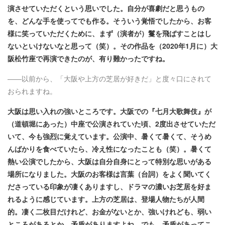
演させていただくという思いでした。自分が喜劇だと思うもの
を、どんな手を使ってでも作る。そういう覚悟でしたから、お客
様に笑っていただくために、まず（演者が）鬘を飛ばすことはし
ないといけないなと思って（笑）。​その作品を（2020年1月に）大
阪松竹座で再演できたのが、有り難かったですね。
――以前から、「大阪や上方の芝居が好きだ」と度々口にされて
おられますね。
大阪は思い入れの強いところです。大阪での『七月大歌舞伎』が
（道頓堀にあった）中座で公演されていた頃、2度出させていただ
いて、今も強烈に覚えています。公演中、暑くて暑くて、そうめ
んばかりを食べていたら、冷え性になったことも（笑）。暑くて
熱い公演でしたから、大阪は自分自身にとって特別な思いがある
場所になりました。大阪のお客様は言葉（台詞）をよく聞いてく
ださっている印象が凄くありますし、ドラマの濃いお芝居を好ま
れるように感じています。上方の芝居は、登場人物たちが人間
的。凄く二枚目だけれど、お金がないとか、強いけれども、弱い
ところがあるとか。矛盾がありますよね。でも、矛盾があってこ