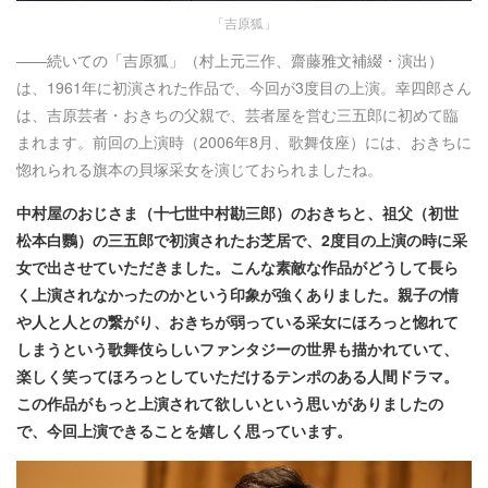
「吉原狐」
――続いての「吉原狐」（村上元三作、齋藤雅文補綴・演出）
は、1961年に初演された作品で、今回が3度目の上演。幸四郎さん
は、吉原芸者・おきちの父親で、芸者屋を営む三五郎に初めて臨
まれます。前回の上演時（2006年8月、歌舞伎座）には、おきちに
惚れられる旗本の貝塚采女を演じておられましたね。
中村屋のおじさま（十七世中村勘三郎）のおきちと、祖父（初世
松本白鸚）の三五郎で初演されたお芝居で、2度目の上演の時に采
女で出させていただきました。こんな素敵な作品がどうして長ら
く上演されなかったのかという印象が強くありました。親子の情
や人と人との繋がり、おきちが弱っている采女にほろっと惚れて
しまうという歌舞伎らしいファンタジーの世界も描かれていて、
楽しく笑ってほろっとしていただけるテンポのある人間ドラマ。
この作品がもっと上演されて欲しいという思いがありましたの
で、今回上演できることを嬉しく思っています。