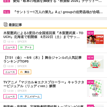
愛知・岐阜の地酒を満喫する『秋酒祭 2026』チケット一…
4
位
『サントリー1万人の第九』Aぇ! groupの佐野晶哉が合唱…
5
位
最新記事
木梨憲武による3度目の全国巡回展『木梨憲武展－TO
NEW
UCH』北海道で初開催 8月22日（土）までサッ…
12:10 ｜ SPICER
ニュース
アート
【7/31（金）～8/6（木）】舞台ジャンルの人気記事
NEW
ランキングTOP5
12:00 ｜ SPICER
ニュース
舞台
TVアニメ『マジカル★エクスプローラー』キャラクタ
NEW
ービジュアル（リュディver.）解禁
12:00 ｜ SPICER
ニュース
アニメ/ゲーム
朝美絢・音彩唯、宝塚歌劇団雪組新トップコンビの東
NEW