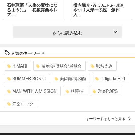
石井琢磨「人生の宝物にな
横内謙介×みょんふぁ×糸あ
るように」 初披露曲やレ
やつり人形一糸座 創作
ア…
人…
さらに読み込む
人気のキーワード
HIMARI
展示会/博覧会/展覧会
堀ちえみ
SUMMER SONIC
美術館/博物館
indigo la End
MAN WITH A MISSION
格闘技
洋楽POPS
洋楽ロック
キーワードをもっと見る