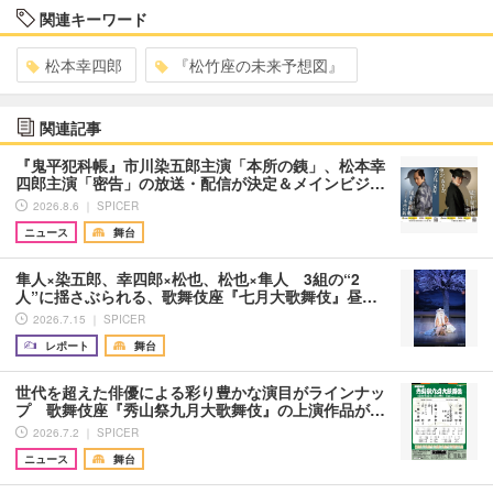
関連キーワード
松本幸四郎
『松竹座の未来予想図』
関連記事
『鬼平犯科帳』市川染五郎主演「本所の銕」、松本幸
四郎主演「密告」の放送・配信が決定＆メインビジ…
2026.8.6 ｜ SPICER
ニュース
舞台
隼人×染五郎、幸四郎×松也、松也×隼人 3組の“2
人”に揺さぶられる、歌舞伎座『七月大歌舞伎』昼…
2026.7.15 ｜ SPICER
レポート
舞台
世代を超えた俳優による彩り豊かな演目がラインナッ
プ 歌舞伎座『秀山祭九月大歌舞伎』の上演作品が…
2026.7.2 ｜ SPICER
ニュース
舞台