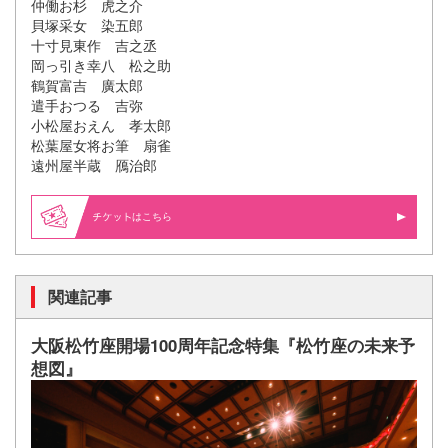
仲働お杉 虎之介
貝塚采女 染五郎
十寸見東作 吉之丞
岡っ引き幸八 松之助
鶴賀富吉 廣太郎
遣手おつる 吉弥
小松屋おえん 孝太郎
松葉屋女将お筆 扇雀
遠州屋半蔵 鴈治郎
はこちら
関連記事
大阪松竹座開場100周年記念特集『松竹座の未来予
想図』