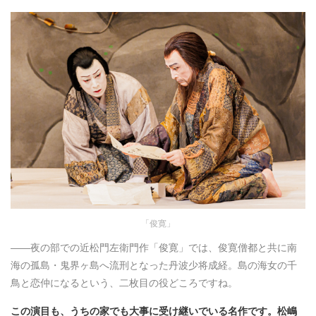
「俊寛」
――夜の部での近松門左衛門作「俊寛」では、俊寛僧都と共に南
海の孤島・鬼界ヶ島へ流刑となった丹波少将成経。島の海女の千
鳥と恋仲になるという、二枚目の役どころですね。
この演目も、うちの家でも大事に受け継いでいる名作です。松嶋