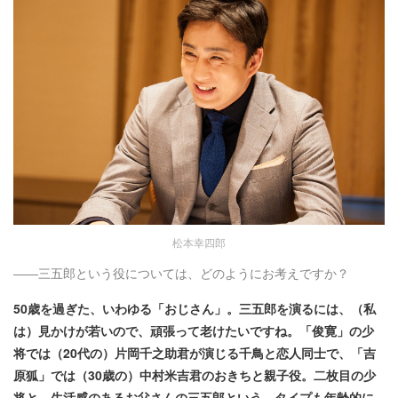
松本幸四郎
――三五郎という役については、どのようにお考えですか？
50歳を過ぎた、いわゆる「おじさん」。三五郎を演るには、（私
は）見かけが若いので、頑張って老けたいですね。「俊寛」の少
将では（20代の）片岡千之助君が演じる千鳥と恋人同士で、「吉
原狐」では（30歳の）中村米吉君のおきちと親子役。二枚目の少
将と、生活感のあるお父さんの三五郎という、タイプも年齢的に