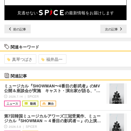
見逃せない
の最新情報をお届けします
前の記事
次の記事
関連キーワード
真琴つばさ
福井晶一
関連記事
ミュージカル『SHOWMAN〜4番目の影武者』のMV
公開＆座談会が実施 キャスト・演出家が語る、“…
2026.7.14 ｜ SPICER
ニュース
動画
舞台
第7回韓国ミュージカルアワーズ三冠受賞作、ミュー
ジカル『SHOWMAN ～４番目の影武者～』の上演…
2026.5.8 ｜ SPICER