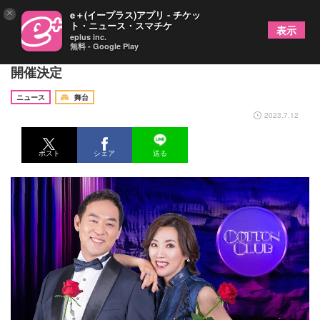
×
e＋(イープラス)アプリ - チケッ
ト・ニュース・スマチケ
表示
eplus inc.
無料 - Google Play
福井晶一&真琴つばさによるバースデー・ライブが
開催決定
ニュース
舞台
2023.7.12
ポスト
シェア
送る