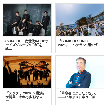
82MAJOR 次世代K-POPボ
『SUMMER SONIC
ーイズグループの“今”を
2026』、ベテラン3組の懐…
訊…
『スタクラ 2026 in 横浜』
「同窓会にはしたくない」
が開幕 今年も多彩なス
――15年ぶりに集う「第…
テ…