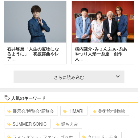
石井琢磨「人生の宝物にな
横内謙介×みょんふぁ×糸あ
るように」 初披露曲やレ
やつり人形一糸座 創作
ア…
人…
さらに読み込む
人気のキーワード
展示会/博覧会/展覧会
HIMARI
美術館/博物館
SUMMER SONIC
堀ちえみ
フィンセント・ファン・ゴッホ
クロード・モネ