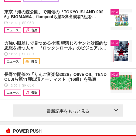
東京「海の森公園」で開催の『TOKYO ISLAND 202
NEW
6』BIGMAMA、flumpoolら第3弾出演者7組を…
12:00 ｜ SPICER
ニュース
音楽
力強い眼差しで見つめる小瀧 望演じるヤンと対照的な
NEW
思想を持つ人々 『ロックンロール』のビジュアル…
12:00 ｜ SPICER
ニュース
舞台
長野で開催の『りんご音楽祭2026』Olive Oil、TEND
NEW
OUJIら第11弾出演アーティスト（16組）を発表
12:00 ｜ SPICER
ニュース
音楽
最新記事をもっと見る
POWER PUSH