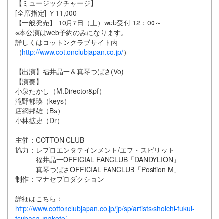
【ミュージックチャージ】
[全席指定] ￥11,000
【一般発売】 10月7日（土）web受付 12：00～
※本公演はweb予約のみになります。
詳しくはコットンクラブサイト内
（
http://www.cottonclubjapan.co.jp/
）
【出演】福井晶一＆真琴つばさ(Vo)
【演奏】
小泉たかし（M.Director&pf）
滝野郁瑛（keys）
店網邦雄（Bs）
小林拡史（Dr）
主催：COTTON CLUB
協力：レプロエンタテインメント/エフ・スピリット
福井晶一OFFICIAL FANCLUB「DANDYLION」
真琴つばさOFFICIAL FANCLUB「Position M」
制作：マナセプロダクション
詳細はこちら：
http://www.cottonclubjapan.co.jp/jp/sp/artists/shoichi-fukui-
tsubasa-makoto/