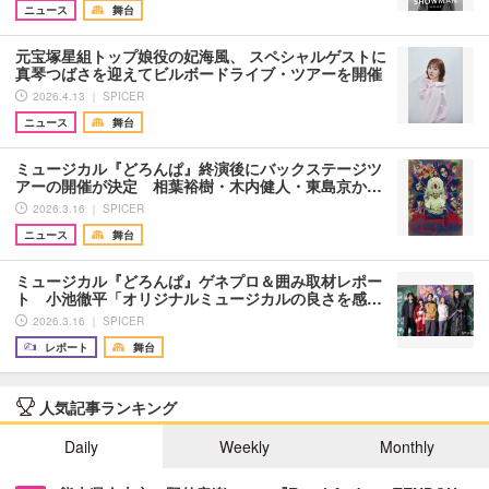
ニュース
舞台
元宝塚星組トップ娘役の妃海風、 スペシャルゲストに
真琴つばさを迎えてビルボードライブ・ツアーを開催
2026.4.13 ｜ SPICER
ニュース
舞台
ミュージカル『どろんぱ』終演後にバックステージツ
アーの開催が決定 相葉裕樹・木内健人・東島京か…
2026.3.16 ｜ SPICER
ニュース
舞台
ミュージカル『どろんぱ』ゲネプロ＆囲み取材レポー
ト 小池徹平「オリジナルミュージカルの良さを感…
2026.3.16 ｜ SPICER
レポート
舞台
人気記事ランキング
Daily
Weekly
Monthly