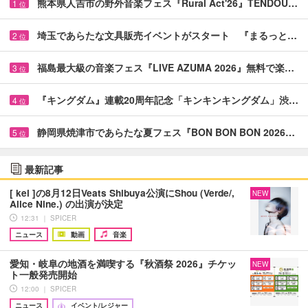
熊本県人吉市の野外音楽フェス『Rural Act'26』TENDOU…
1
位
埼玉であらたな文具販売イベントがスタート 『まるっと…
2
位
福島最大級の音楽フェス『LIVE AZUMA 2026』無料で楽…
3
位
『キングダム』連載20周年記念「キンキンキングダム」渋…
4
位
静岡県焼津市であらたな夏フェス『BON BON BON 2026…
5
位
最新記事
[ kei ]の8月12日Veats Shibuya公演にShou (Verde/,
NEW
Alice Nine.) の出演が決定
12:31 ｜ SPICER
ニュース
動画
音楽
愛知・岐阜の地酒を満喫する『秋酒祭 2026』チケッ
NEW
ト一般発売開始
12:00 ｜ SPICER
ニュース
イベント/レジャー