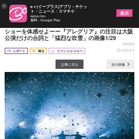
×
e＋(イープラス)アプリ - チケッ
ト・ニュース・スマチケ
表示
eplus inc.
無料 - Google Play
人間業とは思えないシルク・ドゥ・ソレイユ圧巻の
ショーを体感せよーー『アレグリア』の注目は大阪
公演だけの台詞と「猛烈な吹雪」の画像1/29
SPICER
2023.8.9
レポート
舞台
イベント/レジャー
記事に戻る
次の画像