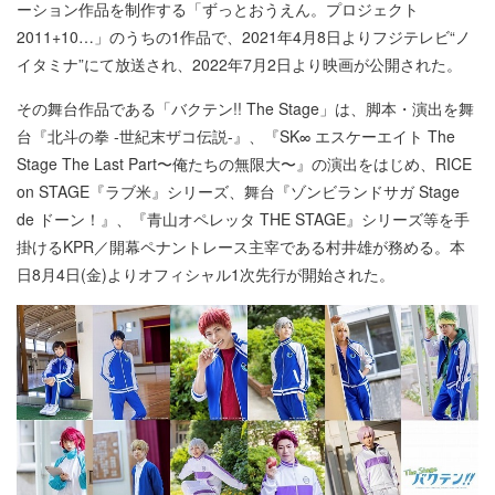
ーション作品を制作する「ずっとおうえん。プロジェクト
2011+10…」のうちの1作品で、2021年4⽉8⽇よりフジテレビ“ノ
イタミナ”にて放送され、2022年7⽉2⽇より映画が公開された。
その舞台作品である「バクテン!! The Stage」は、脚本・演出を舞
台『北⽃の拳 -世紀末ザコ伝説-』、『SK∞ エスケーエイト The
Stage The Last Part〜俺たちの無限⼤〜』の演出をはじめ、RICE
on STAGE『ラブ⽶』シリーズ、舞台『ゾンビランドサガ Stage
de ドーン！』、『⻘⼭オペレッタ THE STAGE』シリーズ等を⼿
掛けるKPR／開幕ペナントレース主宰である村井雄が務める。本
⽇8⽉4⽇(⾦)よりオフィシャル1次先⾏が開始された。