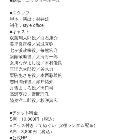
■劇場：ニッショーホール
■スタッフ
脚本・演出：村井雄
制作：style office
■キャスト
双葉翔太郎役／⽩⽯康介
美⾥良夜役／岩城直弥
七ヶ浜政宗役／毎熊宏介
築館敬助役／⼤海将⼀郎
⼥川ながよし役／⽊村優良
亘理光太郎役／⾕⽔⼒
栗駒あさを役／本⻄彩希帆
志⽥周作役／瀬⼾祐介
⽉雪ましろ役／⽥⼝司
⾼瀬亨役／野間理孔
陸奥洋⼆郎役／杉咲真広
■
料⾦
S席：10,800円（税込）
※グッズ付き：てぬぐい（2種ランダム配布）
A席：8,800円（税込）
■公式HP：