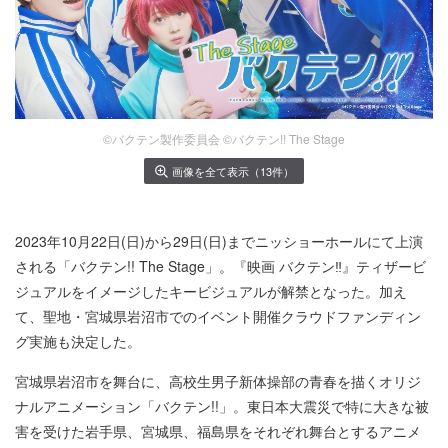
©バクテン製作委員会 ©バクテン!! The Stage
画像を全て表示（13件）
2023年10⽉22⽇(⽇)から29⽇(⽇)までニッショーホールにて上演
される「バクテン!! The Stage」。『映画 バクテン‼』ティザービ
ジュアルをイメージしたキービジュアルが解禁となった。加え
て、聖地・宮城県岩沼市でのイベント開催クラウドファンディン
グ実施も決定した。
宮城県岩沼市を舞台に、⾼校⽣男⼦新体操部の⻘春を描くオリジ
ナルアニメーション「バクテン!!」。東⽇本⼤震災で特に⼤きな被
害を受けた岩⼿県、宮城県、福島県をそれぞれ舞台とするアニメ