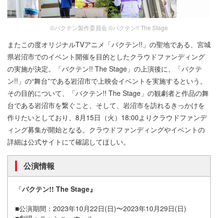
©バクテン製作委員会 ©バクテン!! The Stage
またこの度オリジナルTVアニメ「バクテン!!」の聖地である、宮城
県岩沼市でのイベント開催を⽬的としたクラウドファンディング
の実施が決定。「バクテン!! The Stage」の上演後に、「バクテ
ン!!」の“舞台”である岩沼市で上映会イベントを実施するという。
その目的について、「バクテン!! The Stage」の観劇者と作品の舞
台である岩沼市を繋ぐこと、そして、岩沼市を訪れるきっかけを
作りたいとしており、8⽉15⽇（⽕）18:00よりクラウドファンデ
ィング募集が開始となる。クラウドファンディングやイベントの
詳細は公式サイトにて確認してほしい。
公演情報
『
バクテン!! The Stage』
■公演期間：2023年10⽉22⽇(⽇)〜2023年10⽉29⽇(⽇)