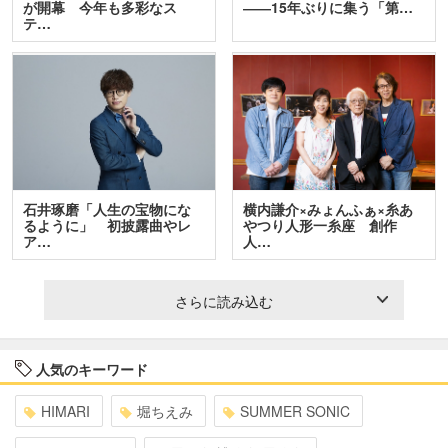
が開幕 今年も多彩なス
――15年ぶりに集う「第…
テ…
石井琢磨「人生の宝物にな
横内謙介×みょんふぁ×糸あ
るように」 初披露曲やレ
やつり人形一糸座 創作
ア…
人…
さらに読み込む
人気のキーワード
HIMARI
堀ちえみ
SUMMER SONIC