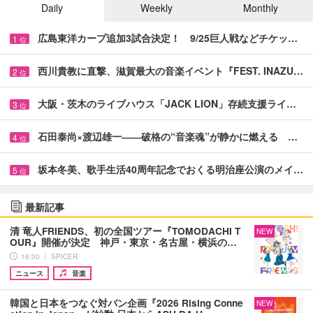
Daily
Weekly
Monthly
広島東洋カープ追加3試合決定！ 9/25巨人戦などチケッ…
1
位
西川貴教に直撃、滋賀最大の音楽イベント『FEST. INAZU…
2
位
大阪・茨木のライブハウス「JACK LION」存続支援ライ…
3
位
石田泰尚×渡辺雄一――破格の“音楽魂”が静かに燃える …
4
位
坂本冬美、歌手生活40周年記念でおくる明治座公演のメイ…
5
位
最新記事
清 竜人FRIENDS、初の全国ツアー『TOMODACHI T
NEW
OUR』開催が決定 神戸・東京・名古屋・横浜の…
16:00 ｜ SPICER
ニュース
音楽
韓国と日本をつなぐ対バン企画『2026 Rising Conne
NEW