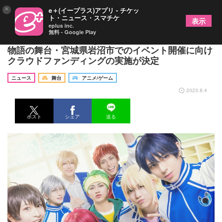
×
e＋(イープラス)アプリ - チケッ
ト・ニュース・スマチケ
表示
eplus inc.
無料 - Google Play
「バクテン!! The Stage」キービジュアルが解禁＆
物語の舞台・宮城県岩沼市でのイベント開催に向け
クラウドファンディングの実施が決定
ニュース
舞台
アニメ/ゲーム
2023.8.4
ポスト
シェア
送る