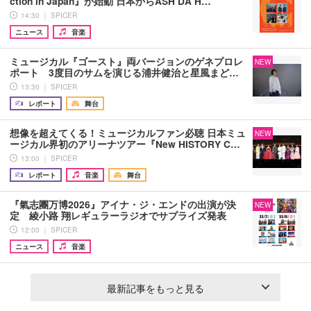
ction in Japan』が始動 日本からASH DA H…
14:30 ｜ SPICER
ニュース
音楽
ミュージカル『ゴースト』両バージョンのゲネプロレ
NEW
ポート 3度目のサムを演じる浦井健治と星風まど…
13:30 ｜ SPICER
レポート
舞台
想像を超えてくる！ミュージカルファン必聴 日本ミュ
NEW
ージカル界初のアリーナツアー『New HISTORY C…
13:00 ｜ SPICER
レポート
音楽
舞台
『氣志團万博2026』アイナ・ジ・エンドの出演が決
NEW
定 綾小路 翔レギュラーラジオでサプライズ発表
12:00 ｜ SPICER
ニュース
音楽
最新記事をもっと見る